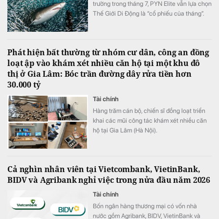
trường trong tháng 7, PYN Elite vẫn lựa chọn
Thế Giới Di Động là “cổ phiếu của tháng”.
Đây hiện là khoản đầu tư lớn thứ ba của quỹ
Phát hiện bất thường từ nhóm cư dân, công an đồng
loạt ập vào khám xét nhiều căn hộ tại một khu đô
thị ở Gia Lâm: Bóc trần đường dây rửa tiền hơn
30.000 tỷ
Tài chính
Hàng trăm cán bộ, chiến sĩ đồng loạt triển
khai các mũi công tác khám xét nhiều căn
hộ tại Gia Lâm (Hà Nội).
Cả nghìn nhân viên tại Vietcombank, VietinBank,
BIDV và Agribank nghỉ việc trong nửa đầu năm 2026
Tài chính
Bốn ngân hàng thương mại có vốn nhà
nước gồm Agribank, BIDV, VietinBank và