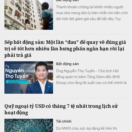
Thanh khoản chững lại khiến nhiều người
mua nhà mang tâm lý kiên nhẫn ôm tiền chờ
đợi một đợt giảm giá sâu để bắt đáy. Tuy
nhiên, giới chuyên gia nhận định kịch bản
này rất khó xảy ra, bởi hàng loạt chi phí đầu
vào liên tục neo cao đang chặn đứng đà
Sếp bất động sản: Một lần “đau” để quay về đúng giá
giảm của thị trường.
trị sẽ tốt hơn nhiều lần hưng phấn ngắn hạn rồi lại
phải trả giá
Bất động sản
Ông Nguyễn Thọ Tuyển - Chủ tịch Hội
đồng quản trị kiêm Tổng Giám đốc BHS
Group, cho rằng lãi suất cao có thể chính là
điều kiện cần để thị trường bất động sản
phát triển bền vững.
Quỹ ngoại tỷ USD có tháng 7 tệ nhất trong lịch sử
hoạt động
Tài chính
Dù MWG chịu sức ép đáng kể trên thị