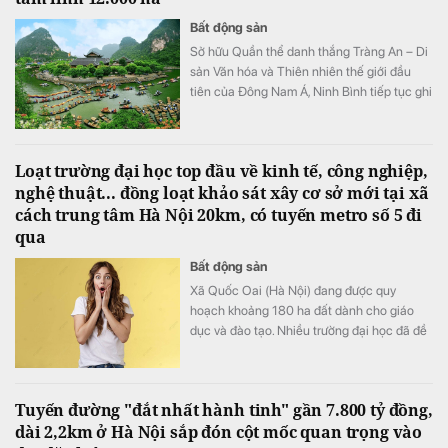
Bất động sản
Sở hữu Quần thể danh thắng Tràng An – Di
sản Văn hóa và Thiên nhiên thế giới đầu
tiên của Đông Nam Á, Ninh Bình tiếp tục ghi
dấu ấn trên bản đồ du lịch quốc tế khi được
đề cử hạng mục "Điểm đến mới nổi hàng
đầu châu Á" tại World Travel Awards 2026.
Loạt trường đại học top đầu về kinh tế, công nghiệp,
nghệ thuật... đồng loạt khảo sát xây cơ sở mới tại xã
cách trung tâm Hà Nội 20km, có tuyến metro số 5 đi
qua
Bất động sản
Xã Quốc Oai (Hà Nội) đang được quy
hoạch khoảng 180 ha đất dành cho giáo
dục và đào tạo. Nhiều trường đại học đã đề
xuất đầu tư cơ sở mới tại khu vực này với
tổng nhu cầu khoảng 70-75 ha.
Tuyến đường "đắt nhất hành tinh" gần 7.800 tỷ đồng,
dài 2,2km ở Hà Nội sắp đón cột mốc quan trọng vào