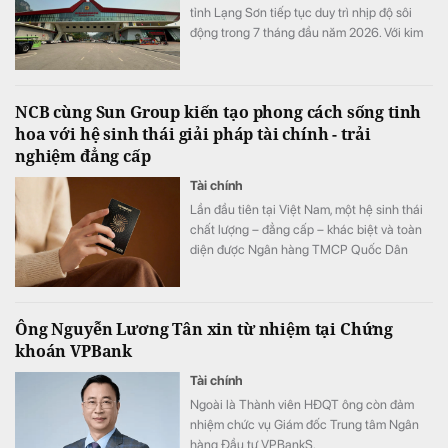
tỉnh Lạng Sơn tiếp tục duy trì nhịp độ sôi
động trong 7 tháng đầu năm 2026. Với kim
ngạch xuất nhập khẩu cán mốc 63,56 tỷ
USD (tăng 43,2% so với cùng kỳ) và doanh
thu vận tải logistics tăng gần 20%.
NCB cùng Sun Group kiến tạo phong cách sống tinh
hoa với hệ sinh thái giải pháp tài chính - trải
nghiệm đẳng cấp
Tài chính
Lần đầu tiên tại Việt Nam, một hệ sinh thái
chất lượng – đẳng cấp – khác biệt và toàn
diện được Ngân hàng TMCP Quốc Dân
(NCB) hợp tác cùng Sun Group kiến tạo, mở
ra chuẩn mực mới về phong cách sống, nơi
mỗi trải nghiệm đều được nâng tầm bằng
Ông Nguyễn Lương Tân xin từ nhiệm tại Chứng
những đặc quyền cao nhất.
khoán VPBank
Tài chính
Ngoài là Thành viên HĐQT ông còn đảm
nhiệm chức vụ Giám đốc Trung tâm Ngân
hàng Đầu tư VPBankS.