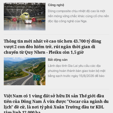
Công nghệ
Dòng composite chịu nhiệt độ cao là một
nền móng vững chắc khác củng cố cho nền
độc lập công nghệ của Nga.
Thông tin mới nhất về cao tốc hơn 43.700 tỷ đồng
vượt 2 con đèo hiểm trở, rút ngắn thời gian di
chuyển từ Quy Nhơn - Pleiku còn 1,5 giờ
Bất động sản
Lãnh đạo tỉnh Gia Lai yêu cầu các địa
phương hoàn thành bàn giao toàn bộ mặt
bằng sạch trước ngày 15/8/2026 để bảo
đảm tiến độ triển khai dự án đầu tư xây
dựng đường bộ cao tốc Quy Nhơn - Pleiku.
Việt Nam có 1 vùng đất sở hữu Di sản Thế giới đầu
tiên của Đông Nam Á vừa được "Oscar của ngành du
lịch" đề cử, là nơi tỷ phú Xuân Trường đầu tư KDL
tâm linh 12.000 ha