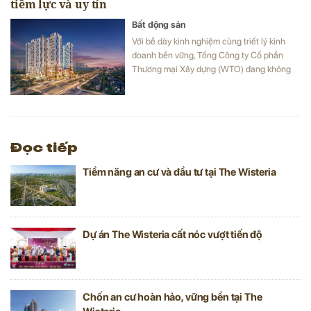
tiềm lực và uy tín
Bất động sản
Với bề dày kinh nghiệm cùng triết lý kinh
doanh bền vững, Tổng Công ty Cổ phần
Thương mại Xây dựng (WTO) đang không
ngừng củng cố và xây dựng uy tín của mình
trên thị trường, đặc biệt trong lĩnh vực bất
động sản và nhiều lĩnh vực kinh doanh
khác.
Đọc tiếp
Tiềm năng an cư và đầu tư tại The Wisteria
Dự án The Wisteria cất nóc vượt tiến độ
Chốn an cư hoàn hảo, vững bền tại The