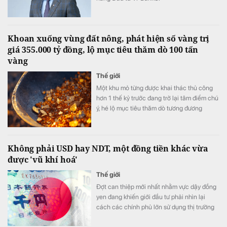
Khoan xuống vùng đất nông, phát hiện số vàng trị
giá 355.000 tỷ đồng, lộ mục tiêu thăm dò 100 tấn
vàng
Thế giới
Một khu mỏ từng được khai thác thủ công
hơn 1 thế kỷ trước đang trở lại tâm điểm chú
ý, hé lộ mục tiêu thăm dò tương đương
khoảng 68-100 tấn vàng quy đổi.
Không phải USD hay NDT, một đồng tiền khác vừa
được 'vũ khí hoá'
Thế giới
Đợt can thiệp mới nhất nhằm vực dậy đồng
yen đang khiến giới đầu tư phải nhìn lại
cách các chính phủ lớn sử dụng thị trường
ngoại hối.