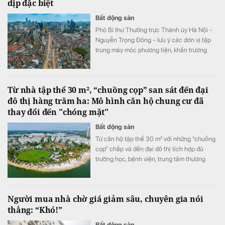
dịp đặc biệt
Bất động sản
Phó Bí thư Thường trực Thành ủy Hà Nội -
Nguyễn Trọng Đông - lưu ý các đơn vị tập
trung máy móc phương tiện, khẩn trương
đẩy nhanh tiến độ đảm bảo đến dịp Quốc
khánh 2/9 sẽ tổ chức thông tuyến đường
Vành đai 1 trên mặt đất.
Từ nhà tập thể 30 m², “chuồng cọp” san sát đến đại
đô thị hàng trăm ha: Mô hình căn hộ chung cư đã
thay đổi đến "chóng mặt"
Bất động sản
Từ căn hộ tập thể 30 m² với những “chuồng
cọp” chắp vá đến đại đô thị tích hợp đủ
trường học, bệnh viện, trung tâm thương
mại, nhà ở Việt Nam đã thay đổi ngoạn mục
chỉ sau vài thập kỷ.
Người mua nhà chờ giá giảm sâu, chuyên gia nói
thẳng: “Khó!”
Bất động sản