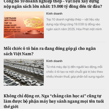
Công bố 10 doanh nghiệp thép – vật liệu xây dựng
nộp ngân sách lớn nhất: 19.000 tỷ đồng đến từ đâu?
Kinh doanh
Top 10 doanh nghiệp thép – vật liệu xây
dựng nộp tổng cộng 19.038 tỷ đồng vào
ngân sách năm 2025. Hòa Phát một mình
đóng góp 68% toàn bảng, nhưng phía sau
con số này là những cấu trúc rất khác nhau.
Mỗi chiếc ô tô bán ra đang đóng góp gì cho ngân
sách Việt Nam?
Kinh doanh
Từ nhà máy, đại lý đến người lao động, mỗi
chiếc ô tô tạo ra một chuỗi giá trị kéo theo
nhiều khoản thuế, góp phần bổ sung nguồn
lực để đầu tư hạ tầng và phát triển kinh tế -
xã hội.
Không chỉ động cơ, Nga “chẳng cần học ai” cũng tự
làm được bộ phận máy bay sánh ngang mọi tên tuổi
thế giới