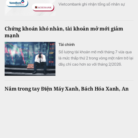
Vietcombank ghi nhận tổng số nhân sự
giảm hơn 1.100 người trong 6 tháng đầu
năm 2026.
Chứng khoán khó nhằn, tài khoản mở mới giảm
mạnh
Tài chính
Số lượng tài khoản mở mới tháng 7 vừa qua
là mức thấp thứ 2 trong vòng một năm trở lại
đây, chỉ cao hơn so với tháng 2/2026.
Nắm trong tay Điện Máy Xanh, Bách Hóa Xanh, An
Khang, vốn hóa MWG chỉ ngang DMX
Tài chính
Với vốn hóa hiện tại, tất cả các chuỗi ngoài
DMX chỉ đóng góp tổng cộng chưa đến
16.000 tỷ vào định giá của MWG.