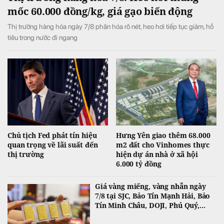
mốc 60.000 đồng/kg, giá gạo biến động
Thị trường hàng hóa ngày 7/8 phân hóa rõ nét, heo hơi tiếp tục giảm, hồ
tiêu trong nước đi ngang
Chủ tịch Fed phát tín hiệu
Hưng Yên giao thêm 68.000
quan trọng về lãi suất đến
m2 đất cho Vinhomes thực
thị trường
hiện dự án nhà ở xã hội
6.000 tỷ đồng
Giá vàng miếng, vàng nhẫn ngày
7/8 tại SJC, Bảo Tín Mạnh Hải, Bảo
Tín Minh Châu, DOJI, Phú Quý,...