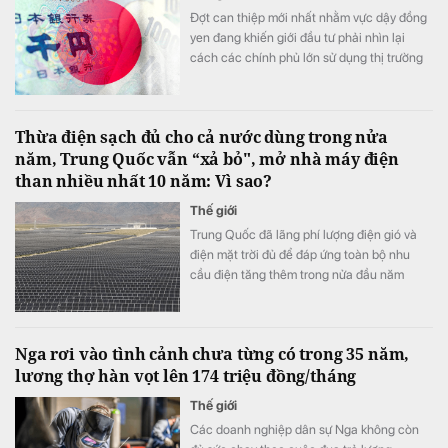
Đợt can thiệp mới nhất nhằm vực dậy đồng
yen đang khiến giới đầu tư phải nhìn lại
cách các chính phủ lớn sử dụng thị trường
ngoại hối.
Thừa điện sạch đủ cho cả nước dùng trong nửa
năm, Trung Quốc vẫn “xả bỏ", mở nhà máy điện
than nhiều nhất 10 năm: Vì sao?
Thế giới
Trung Quốc đã lãng phí lượng điện gió và
điện mặt trời đủ để đáp ứng toàn bộ nhu
cầu điện tăng thêm trong nửa đầu năm
2026. Tuy nhiên, do hạn chế của hệ thống
truyền tải, sản lượng điện than vẫn tăng trở
lại.
Nga rơi vào tình cảnh chưa từng có trong 35 năm,
lương thợ hàn vọt lên 174 triệu đồng/tháng
Thế giới
Các doanh nghiệp dân sự Nga không còn