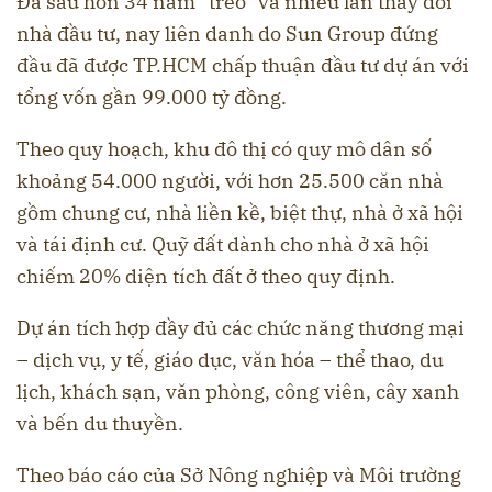
Đa sau hơn 34 năm “treo” và nhiều lần thay đổi
nhà đầu tư, nay liên danh do Sun Group đứng
đầu đã được TP.HCM chấp thuận đầu tư dự án với
tổng vốn gần 99.000 tỷ đồng.
Theo quy hoạch, khu đô thị có quy mô dân số
khoảng 54.000 người, với hơn 25.500 căn nhà
gồm chung cư, nhà liền kề, biệt thự, nhà ở xã hội
và tái định cư. Quỹ đất dành cho nhà ở xã hội
chiếm 20% diện tích đất ở theo quy định.
Dự án tích hợp đầy đủ các chức năng thương mại
– dịch vụ, y tế, giáo dục, văn hóa – thể thao, du
lịch, khách sạn, văn phòng, công viên, cây xanh
và bến du thuyền.
Theo báo cáo của Sở Nông nghiệp và Môi trường