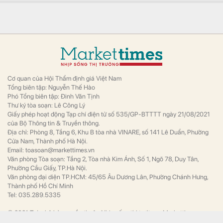
BIDV và Agribank nghỉ việc trong nửa đầu năm 2026
Tài chính
Bốn ngân hàng thương mại có vốn nhà
nước gồm Agribank, BIDV, VietinBank và
Vietcombank ghi nhận tổng số nhân sự
giảm hơn 1.100 người trong 6 tháng đầu
năm 2026.
Chứng khoán khó nhằn, tài khoản mở mới giảm
mạnh
Tài chính
Số lượng tài khoản mở mới tháng 7 vừa qua
là mức thấp thứ 2 trong vòng một năm trở lại
đây, chỉ cao hơn so với tháng 2/2026.
Nắm trong tay Điện Máy Xanh, Bách Hóa Xanh, An
Khang, vốn hóa MWG chỉ ngang DMX
Tài chính