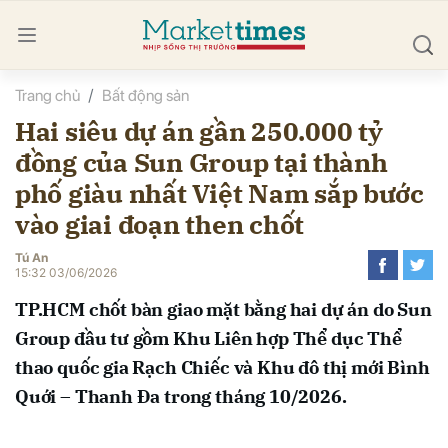
Trang chủ
Bất động sản
bình luận
Hai siêu dự án gần 250.000 tỷ
đồng của Sun Group tại thành
phố giàu nhất Việt Nam sắp bước
vào giai đoạn then chốt
Tú An
15:32 03/06/2026
Hủy
G
TP.HCM chốt bàn giao mặt bằng hai dự án do Sun
Group đầu tư gồm Khu Liên hợp Thể dục Thể
thao quốc gia Rạch Chiếc và Khu đô thị mới Bình
Quới – Thanh Đa trong tháng 10/2026.