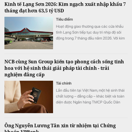
Kinh tế Lạng Sơn 2026: Kim ngạch xuất nhập khẩu 7
tháng đạt hơn 63,5 tỷ USD
Tiêu điểm
Hoạt động giao thương qua các cửa khẩu
tỉnh Lạng Sơn tiếp tục duy trì nhịp độ sôi
động trong 7 tháng đầu năm 2026. Với kim
ngạch xuất nhập khẩu cán mốc 63,56 tỷ
USD (tăng 43,2% so với cùng kỳ) và doanh
thu vận tải logistics tăng gần 20%.
NCB cùng Sun Group kiến tạo phong cách sống tinh
hoa với hệ sinh thái giải pháp tài chính - trải
nghiệm đẳng cấp
Tài chính
Lần đầu tiên tại Việt Nam, một hệ sinh thái
chất lượng – đẳng cấp – khác biệt và toàn
diện được Ngân hàng TMCP Quốc Dân
(NCB) hợp tác cùng Sun Group kiến tạo, mở
ra chuẩn mực mới về phong cách sống, nơi
mỗi trải nghiệm đều được nâng tầm bằng
Ông Nguyễn Lương Tân xin từ nhiệm tại Chứng
những đặc quyền cao nhất.
khoán VPBank