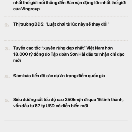
Quỹ ngoại tỷ USD có tháng 7 tệ nhất trong lịch sử
hoạt động
Tài chính
Dù MWG chịu sức ép đáng kể trên thị
trường trong tháng 7, PYN Elite vẫn lựa chọn
Thế Giới Di Động là “cổ phiếu của tháng”.
Đây hiện là khoản đầu tư lớn thứ ba của quỹ
Phát hiện bất thường từ nhóm cư dân, công an đồng
loạt ập vào khám xét nhiều căn hộ tại một khu đô
thị ở Gia Lâm: Bóc trần đường dây rửa tiền hơn
30.000 tỷ
Tài chính
Hàng trăm cán bộ, chiến sĩ đồng loạt triển
khai các mũi công tác khám xét nhiều căn
hộ tại Gia Lâm (Hà Nội).
Cả nghìn nhân viên tại Vietcombank, VietinBank,