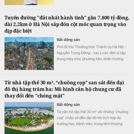
tổng nhu cầu khoảng 70-75 ha.
Tuyến đường "đắt nhất hành tinh" gần 7.800 tỷ đồng,
dài 2,2km ở Hà Nội sắp đón cột mốc quan trọng vào
dịp đặc biệt
Bất động sản
Phó Bí thư Thường trực Thành ủy Hà Nội -
Nguyễn Trọng Đông - lưu ý các đơn vị tập
trung máy móc phương tiện, khẩn trương
đẩy nhanh tiến độ đảm bảo đến dịp Quốc
khánh 2/9 sẽ tổ chức thông tuyến đường
Vành đai 1 trên mặt đất.
Từ nhà tập thể 30 m², “chuồng cọp” san sát đến đại
đô thị hàng trăm ha: Mô hình căn hộ chung cư đã
thay đổi đến "chóng mặt"
Bất động sản
Từ căn hộ tập thể 30 m² với những “chuồng
cọp” chắp vá đến đại đô thị tích hợp đủ
trường học, bệnh viện, trung tâm thương
mại, nhà ở Việt Nam đã thay đổi ngoạn mục