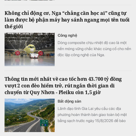
xã hội.
Không chỉ động cơ, Nga “chẳng cần học ai” cũng tự
làm được bộ phận máy bay sánh ngang mọi tên tuổi
thế giới
Công nghệ
Dòng composite chịu nhiệt độ cao là một
nền móng vững chắc khác củng cố cho nền
độc lập công nghệ của Nga.
Thông tin mới nhất về cao tốc hơn 43.700 tỷ đồng
vượt 2 con đèo hiểm trở, rút ngắn thời gian di
chuyển từ Quy Nhơn - Pleiku còn 1,5 giờ
Bất động sản
Lãnh đạo tỉnh Gia Lai yêu cầu các địa
phương hoàn thành bàn giao toàn bộ mặt
bằng sạch trước ngày 15/8/2026 để bảo
đảm tiến độ triển khai dự án đầu tư xây
dựng đường bộ cao tốc Quy Nhơn - Pleiku.