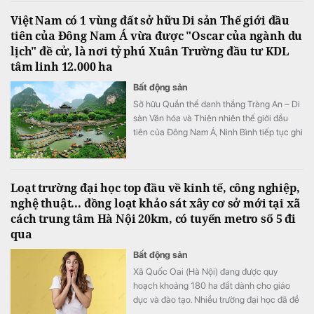
Việt Nam có 1 vùng đất sở hữu Di sản Thế giới đầu
tiên của Đông Nam Á vừa được "Oscar của ngành du
lịch" đề cử, là nơi tỷ phú Xuân Trường đầu tư KDL
tâm linh 12.000 ha
Bất động sản
Sở hữu Quần thể danh thắng Tràng An – Di
sản Văn hóa và Thiên nhiên thế giới đầu
tiên của Đông Nam Á, Ninh Bình tiếp tục ghi
dấu ấn trên bản đồ du lịch quốc tế khi được
đề cử hạng mục "Điểm đến mới nổi hàng
đầu châu Á" tại World Travel Awards 2026.
Loạt trường đại học top đầu về kinh tế, công nghiệp,
nghệ thuật... đồng loạt khảo sát xây cơ sở mới tại xã
cách trung tâm Hà Nội 20km, có tuyến metro số 5 đi
qua
Bất động sản
Xã Quốc Oai (Hà Nội) đang được quy
hoạch khoảng 180 ha đất dành cho giáo
dục và đào tạo. Nhiều trường đại học đã đề
xuất đầu tư cơ sở mới tại khu vực này với