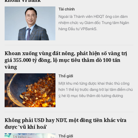
Tài chính
Ngoài là Thành viên HĐQT ông còn đảm
nhiệm chức vụ Giám đốc Trung tâm Ngân
hàng Đầu tư VPBankS.
Khoan xuống vùng đất nông, phát hiện số vàng trị
giá 355.000 tỷ đồng, lộ mục tiêu thăm dò 100 tấn
vàng
Thế giới
Một khu mỏ từng được khai thác thủ công
hơn 1 thế kỷ trước đang trở lại tâm điểm chú
ý, hé lộ mục tiêu thăm dò tương đương
khoảng 68-100 tấn vàng quy đổi.
Không phải USD hay NDT, một đồng tiền khác vừa
được 'vũ khí hoá'
Thế giới