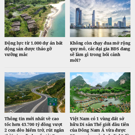
Động lực từ 1.000 dự án bất
Không còn chạy đua mở rộng
động sản được tháo gỡ
quy mô, các đại gia BĐS đang
vưỡng mắc
sẽ làm gì trong bối cảnh
mới?
Thông tin mới nhất về cao
Việt Nam có 1 vùng đất sở
tốc hơn 43.700 tỷ đồng vượt
hữu Di sản Thế giới đầu tiên
2 con đèo hiểm trở, rút ngắn
của Đông Nam Á vừa được