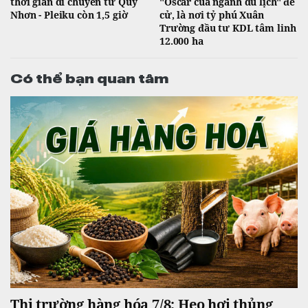
thời gian di chuyển từ Quy
"Oscar của ngành du lịch" đề
Nhơn - Pleiku còn 1,5 giờ
cử, là nơi tỷ phú Xuân
Trường đầu tư KDL tâm linh
12.000 ha
Có thể bạn quan tâm
Thị trường hàng hóa 7/8: Heo hơi thủng