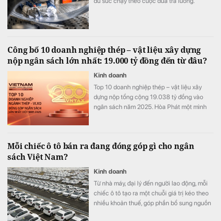
đủ sức chạy theo cuộc đua trả lương.
Công bố 10 doanh nghiệp thép – vật liệu xây dựng
nộp ngân sách lớn nhất: 19.000 tỷ đồng đến từ đâu?
Kinh doanh
Top 10 doanh nghiệp thép – vật liệu xây
dựng nộp tổng cộng 19.038 tỷ đồng vào
ngân sách năm 2025. Hòa Phát một mình
đóng góp 68% toàn bảng, nhưng phía sau
con số này là những cấu trúc rất khác nhau.
Mỗi chiếc ô tô bán ra đang đóng góp gì cho ngân
sách Việt Nam?
Kinh doanh
Từ nhà máy, đại lý đến người lao động, mỗi
chiếc ô tô tạo ra một chuỗi giá trị kéo theo
nhiều khoản thuế, góp phần bổ sung nguồn
lực để đầu tư hạ tầng và phát triển kinh tế -