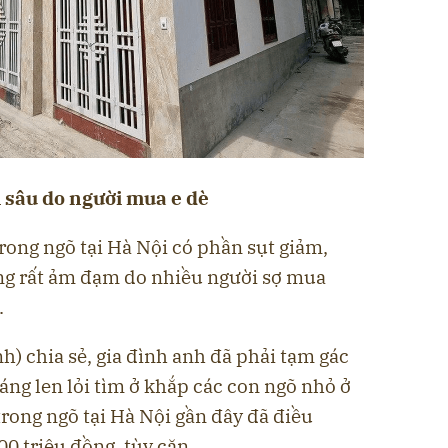
m sâu do người mua e dè
trong ngõ tại Hà Nội có phần sụt giảm,
g rất ảm đạm do nhiều người sợ mua
.
) chia sẻ, gia đình anh đã phải tạm gác
ng len lỏi tìm ở khắp các con ngõ nhỏ ở
trong ngõ tại Hà Nội gần đây đã điều
0 triệu đồng, tùy căn.