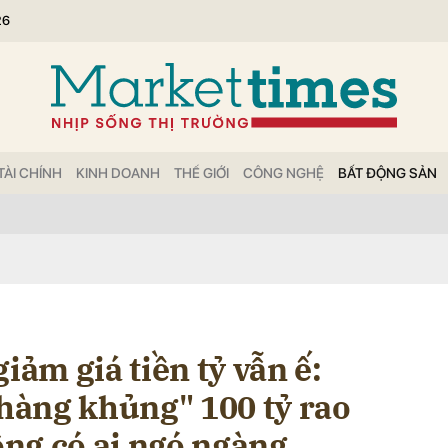
26
bình luận
TÀI CHÍNH
KINH DOANH
THẾ GIỚI
CÔNG NGHỆ
BẤT ĐỘNG SẢN
Hủy
G
iảm giá tiền tỷ vẫn ế:
"hàng khủng" 100 tỷ rao
ng có ai ngó ngàng