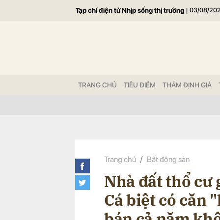
Tạp chí điện tử Nhịp sống thị trường
|
03/08/20
Gửi 
TRANG CHỦ
TIÊU ĐIỂM
THẨM ĐỊNH GIÁ
Trang chủ
Bất động sản
Nhà đất thổ cư g
Cá biệt có căn 
bán cả năm khô