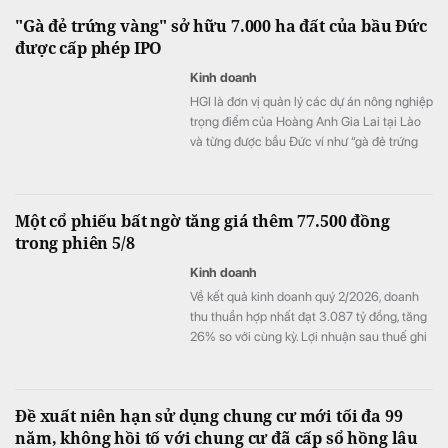
gia tăng.
"Gà đẻ trứng vàng" sở hữu 7.000 ha đất của bầu Đức
được cấp phép IPO
Kinh doanh
HGI là đơn vị quản lý các dự án nông nghiệp
trọng điểm của Hoàng Anh Gia Lai tại Lào
và từng được bầu Đức ví như “gà đẻ trứng
vàng” của tập đoàn.
Một cổ phiếu bất ngờ tăng giá thêm 77.500 đồng
trong phiên 5/8
Kinh doanh
Về kết quả kinh doanh quý 2/2026, doanh
thu thuần hợp nhất đạt 3.087 tỷ đồng, tăng
26% so với cùng kỳ. Lợi nhuận sau thuế ghi
nhận 467 tỷ đồng, so với mức 15 tỷ đồng
cùng kỳ.
Đề xuất niên hạn sử dụng chung cư mới tối đa 99
năm, không hồi tố với chung cư đã cấp sổ hồng lâu