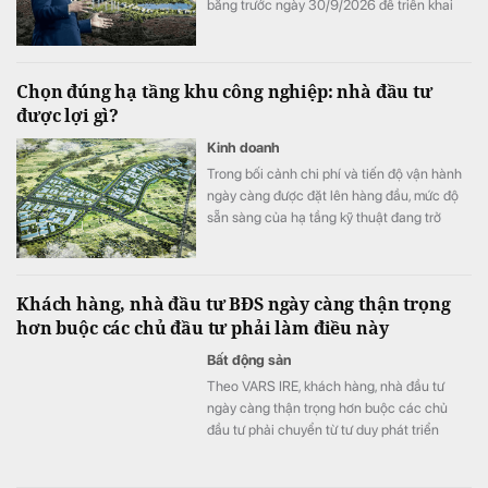
bằng trước ngày 30/9/2026 để triển khai
Khu công viên công nghệ số và hỗn hợp
trên địa bàn hai phường Tây Tựu và Phú
Diễn.
Chọn đúng hạ tầng khu công nghiệp: nhà đầu tư
được lợi gì?
Kinh doanh
Trong bối cảnh chi phí và tiến độ vận hành
ngày càng được đặt lên hàng đầu, mức độ
sẵn sàng của hạ tầng kỹ thuật đang trở
thành một trong những tiêu chí quan trọng
khi doanh nghiệp lựa chọn khu công
nghiệp.
Khách hàng, nhà đầu tư BĐS ngày càng thận trọng
hơn buộc các chủ đầu tư phải làm điều này
Bất động sản
Theo VARS IRE, khách hàng, nhà đầu tư
ngày càng thận trọng hơn buộc các chủ
đầu tư phải chuyển từ tư duy phát triển
nhanh sang cạnh tranh bằng chất lượng
sản phẩm, trải nghiệm khách hàng và giá trị