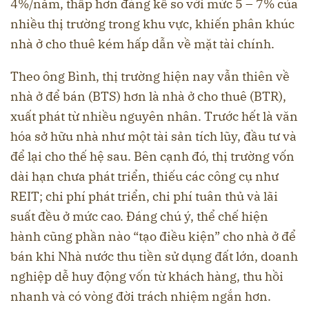
4%/năm, thấp hơn đáng kể so với mức 5 – 7% của
nhiều thị trường trong khu vực, khiến phân khúc
nhà ở cho thuê kém hấp dẫn về mặt tài chính.
Theo ông Bình, thị trường hiện nay vẫn thiên về
nhà ở để bán (BTS) hơn là nhà ở cho thuê (BTR),
xuất phát từ nhiều nguyên nhân. Trước hết là văn
hóa sở hữu nhà như một tài sản tích lũy, đầu tư và
để lại cho thế hệ sau. Bên cạnh đó, thị trường vốn
dài hạn chưa phát triển, thiếu các công cụ như
REIT; chi phí phát triển, chi phí tuân thủ và lãi
suất đều ở mức cao. Đáng chú ý, thể chế hiện
hành cũng phần nào “tạo điều kiện” cho nhà ở để
bán khi Nhà nước thu tiền sử dụng đất lớn, doanh
nghiệp dễ huy động vốn từ khách hàng, thu hồi
nhanh và có vòng đời trách nhiệm ngắn hơn.