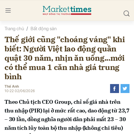
Trang chủ
Bất động sản
bình luận
Thế giới cũng "choáng váng" khi
biết: Người Việt lao động quần
quật 30 năm, nhịn ăn uống...mới
có thể mua 1 căn nhà giá trung
bình
Thế Anh
Hủy
G
10:22 02/06/2026
Theo Chủ tịch CEO Group, chỉ số giá nhà trên
thu nhập (PIR) lại ở mức rất cao, dao động từ 23,7
– 30 lần, đồng nghĩa người dân phải mất 23 – 30
năm tích lũy toàn bộ thu nhập (không chi tiêu)