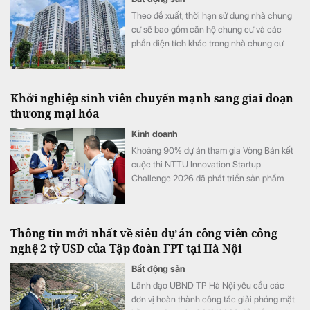
Theo đề xuất, thời hạn sử dụng nhà chung
cư sẽ bao gồm căn hộ chung cư và các
phần diện tích khác trong nhà chung cư
như khu thương mại, dịch vụ, văn phòng,
officetel, condotel… theo niên hạn của công
trình xây dựng.
Khởi nghiệp sinh viên chuyển mạnh sang giai đoạn
thương mại hóa
Kinh doanh
Khoảng 90% dự án tham gia Vòng Bán kết
cuộc thi NTTU Innovation Startup
Challenge 2026 đã phát triển sản phẩm
mẫu và tiến hành kiểm chứng với người
dùng.
Thông tin mới nhất về siêu dự án công viên công
nghệ 2 tỷ USD của Tập đoàn FPT tại Hà Nội
Bất động sản
Lãnh đạo UBND TP Hà Nội yêu cầu các
đơn vị hoàn thành công tác giải phóng mặt