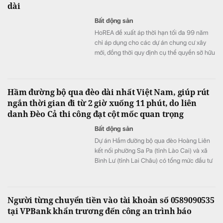
dài
Bất động sản
HoREA đề xuất áp thời hạn tối đa 99 năm
chỉ áp dụng cho các dự án chung cư xây
mới, đồng thời quy định cụ thể quyền sở hữu
căn hộ chỉ chấm dứt khi công trình buộc
phải phá dỡ và cư dân không còn chiếm
hữu, sử dụng.
Hầm đường bộ qua đèo dài nhất Việt Nam, giúp rút
ngắn thời gian đi từ 2 giờ xuống 11 phút, do liên
danh Đèo Cả thi công đạt cột mốc quan trọng
Bất động sản
​Dự án Hầm đường bộ qua đèo Hoàng Liên
kết nối phường Sa Pa (tỉnh Lào Cai) và xã
Bình Lư (tỉnh Lai Châu) có tổng mức đầu tư
3.300 tỷ đồng.
Người từng chuyển tiền vào tài khoản số 0589090535
tại VPBank khẩn trương đến công an trình báo