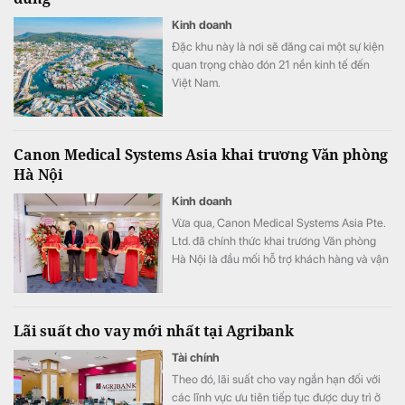
Kinh doanh
Đặc khu này là nơi sẽ đăng cai một sự kiện
quan trọng chào đón 21 nền kinh tế đến
Việt Nam.
Canon Medical Systems Asia khai trương Văn phòng
Hà Nội
Kinh doanh
Vừa qua, Canon Medical Systems Asia Pte.
Ltd. đã chính thức khai trương Văn phòng
Hà Nội là đầu mối hỗ trợ khách hàng và vận
hành kinh doanh, góp phần nâng cao năng
lực phục vụ các cơ sở y tế tại khu vực miền
Bắc.
Lãi suất cho vay mới nhất tại Agribank
Tài chính
Theo đó, lãi suất cho vay ngắn hạn đối với
các lĩnh vực ưu tiên tiếp tục được duy trì ở