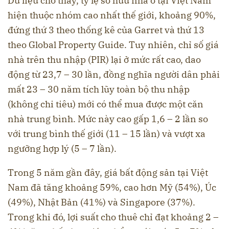
Dữ liệu cho thấy, tỷ lệ sở hữu nhà ở tại Việt Nam
hiện thuộc nhóm cao nhất thế giới, khoảng 90%,
đứng thứ 3 theo thống kê của Garret và thứ 13
theo Global Property Guide. Tuy nhiên, chỉ số giá
nhà trên thu nhập (PIR) lại ở mức rất cao, dao
động từ 23,7 – 30 lần, đồng nghĩa người dân phải
mất 23 – 30 năm tích lũy toàn bộ thu nhập
(không chi tiêu) mới có thể mua được một căn
nhà trung bình. Mức này cao gấp 1,6 – 2 lần so
với trung bình thế giới (11 – 15 lần) và vượt xa
ngưỡng hợp lý (5 – 7 lần).
Trong 5 năm gần đây, giá bất động sản tại Việt
Nam đã tăng khoảng 59%, cao hơn Mỹ (54%), Úc
(49%), Nhật Bản (41%) và Singapore (37%).
Trong khi đó, lợi suất cho thuê chỉ đạt khoảng 2 –