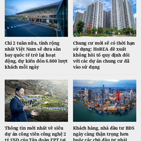
Chỉ 2 tuần nữa, tỉnh rộng
Chung cư mới sẽ có thời hạn
nhất Việt Nam sẽ đưa sân
sử dụng: HoREA đề xuất
bay quốc tế trở lại hoạt
không hồi tố quy định đối
động, dự kiến đón 6.800 lượt
với các dự án chung cư đã
khách mỗi ngày
vào sử dụng
Thông tin mới nhất về siêu
Khách hàng, nhà đầu tư BĐS
dự án công viên công nghệ 2
ngày càng thận trọng hơn
tỷ USD của Tập đoàn FPT tại
buộc các chủ đầu tư phải