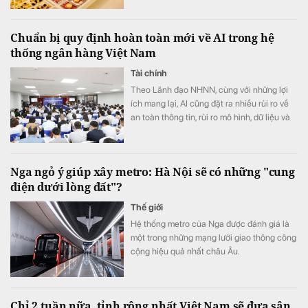
Chuẩn bị quy định hoàn toàn mới về AI trong hệ
thống ngân hàng Việt Nam
Tài chính
Theo Lãnh đạo NHNN, cùng với những lợi
ích mang lại, AI cũng đặt ra nhiều rủi ro về
an toàn thông tin, rủi ro mô hình, dữ liệu và
trách nhiệm trong quá trình ra quyết định
Nga ngỏ ý giúp xây metro: Hà Nội sẽ có những "cung
điện dưới lòng đất"?
Thế giới
Hệ thống metro của Nga được đánh giá là
một trong những mạng lưới giao thông công
cộng hiệu quả nhất châu Âu.
Chỉ 2 tuần nữa, tỉnh rộng nhất Việt Nam sẽ đưa sân