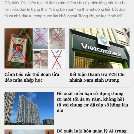
Cổ phiếu PNJ tiếp tục trở thành tâm điểm khi có phiên tăng trần thứ ba
liên tiếp, duy trì trạng thái "trắng bên bán" và thu hút dòng tiền bắt đáy
từ cả nhà đầu tư trong nước lẫn khối ngoại. Trong khi, áp lực “chốt lời”
ngắn hạn lớn ở phiên chiều khiến VN-Index đảo chiều giảm điểm.
Cảnh báo các thủ đoạn lừa
Kết luận thanh tra VCB Chi
đảo mùa nhập học
nhánh Nam Bình Dương
Đề xuất niên hạn sử dụng chung
cư mới tối đa 99 năm, không hồi
tố với chung cư đã cấp sổ hồng lâu
dài
Đề xuất luật hóa quản lý AI trong