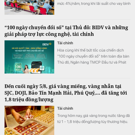
mức 4%/năm, trong khi lãi suất cho vay bình
quân giảm xuống 8,51%/năm.
“100 ngày chuyển đổi số” tại Thủ đô: BIDV và những
giải pháp trợ lực công nghệ, tài chính
Tài chính
Hòa cùng khí thế bứt tốc của chiến dịch
"100 ngày chuyển đổi số" trên toàn địa bàn
Thủ đô, Ngân hàng TMCP Đầu tư và Phát
triển Việt Nam (BIDV) triển khai chương
trình hỗ trợ chuyển đổi số và tín dụng quy
mô lớn cho doanh nghiệp, hộ kinh doanh và
Đến cuối ngày 5/8, giá vàng miếng, vàng nhẫn tại
các đơn vị sự nghiệp.
SJC, DOJI, Bảo Tín Mạnh Hải, Phú Quý,... đã tăng tới
1,8 triệu đồng/lượng
Tài chính
Trong hôm nay, giá vàng trong nước tăng đã
từ 1 - 1,8 triệu đồng/lượng tùy thương hiệu.