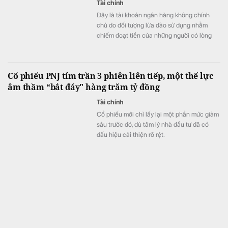
Tài chính
Đây là tài khoản ngân hàng không chính
chủ do đối tượng lừa đảo sử dụng nhằm
chiếm đoạt tiền của những người có lòng
hảo tâm.
Cổ phiếu PNJ tím trần 3 phiên liên tiếp, một thế lực
âm thầm “bắt đáy" hàng trăm tỷ đồng
Tài chính
Cổ phiếu mới chỉ lấy lại một phần mức giảm
sâu trước đó, dù tâm lý nhà đầu tư đã có
dấu hiệu cải thiện rõ rệt.
Tịch thu 13,5 tấn vàng trị giá 47 nghìn tỷ đồng phủ
kín sàn tại một biệt thự
Thế giới
Vụ việc gây rúng động dư luận vì khối tài
sản khổng lồ được cất giấu.