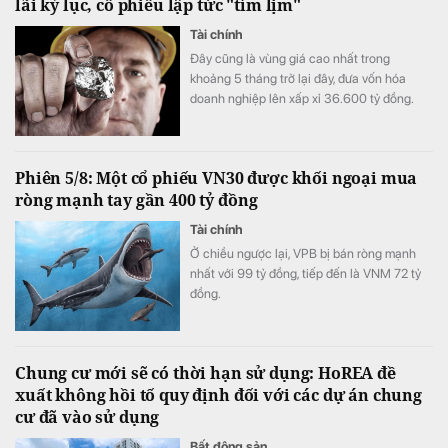
lãi kỷ lục, cổ phiếu lập tức "tím lịm"
Tài chính
Đây cũng là vùng giá cao nhất trong
khoảng 5 tháng trở lại đây, đưa vốn hóa
doanh nghiệp lên xấp xỉ 36.600 tỷ đồng.
Phiên 5/8: Một cổ phiếu VN30 được khối ngoại mua
ròng mạnh tay gần 400 tỷ đồng
Tài chính
Ở chiều ngược lại, VPB bị bán ròng mạnh
nhất với 99 tỷ đồng, tiếp đến là VNM 72 tỷ
đồng.
Chung cư mới sẽ có thời hạn sử dụng: HoREA đề
xuất không hồi tố quy định đối với các dự án chung
cư đã vào sử dụng
Bất động sản