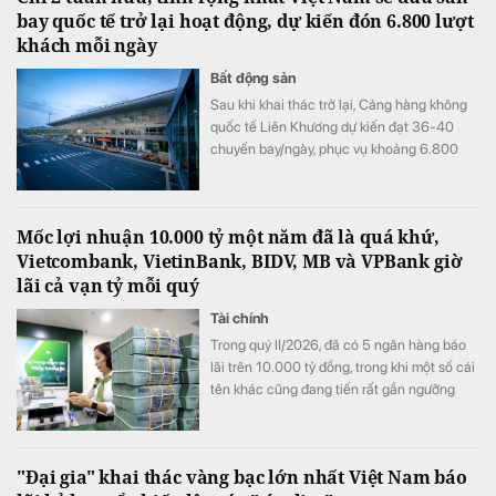
bay quốc tế trở lại hoạt động, dự kiến đón 6.800 lượt
khách mỗi ngày
Bất động sản
Sau khi khai thác trở lại, Cảng hàng không
quốc tế Liên Khương dự kiến đạt 36-40
chuyến bay/ngày, phục vụ khoảng 6.800
lượt khách/ngày.
Mốc lợi nhuận 10.000 tỷ một năm đã là quá khứ,
Vietcombank, VietinBank, BIDV, MB và VPBank giờ
lãi cả vạn tỷ mỗi quý
Tài chính
Trong quý II/2026, đã có 5 ngân hàng báo
lãi trên 10.000 tỷ đồng, trong khi một số cái
tên khác cũng đang tiến rất gần ngưỡng
này, mở ra một "kỷ nguyên 10.000 tỷ đồng
mỗi quý" của ngành ngân hàng.
"Đại gia" khai thác vàng bạc lớn nhất Việt Nam báo