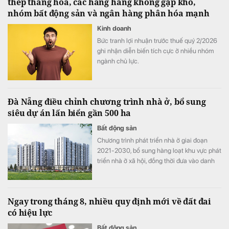
thép thăng hoa, các hãng hàng không gặp khó,
nhóm bất động sản và ngân hàng phân hóa mạnh
Kinh doanh
Bức tranh lợi nhuận trước thuế quý 2/2026
ghi nhận diễn biến tích cực ở nhiều nhóm
ngành chủ lực.
Đà Nẵng điều chỉnh chương trình nhà ở, bổ sung
siêu dự án lấn biển gần 500 ha
Bất động sản
Chương trình phát triển nhà ở giai đoạn
2021-2030, bổ sung hàng loạt khu vực phát
triển nhà ở xã hội, đồng thời đưa vào danh
mục khu đô thị lấn biển Vịnh Đà Nẵng quy
mô khoảng 486 ha và loại bỏ một số khu
vực phát triển nhà ở thương mại.
Ngay trong tháng 8, nhiều quy định mới về đất đai
có hiệu lực
Bất động sản