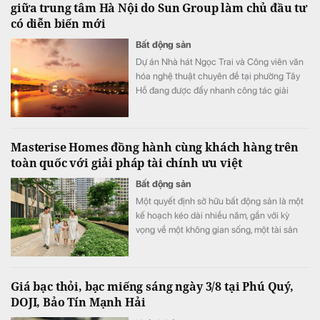
giữa trung tâm Hà Nội do Sun Group làm chủ đầu tư
có diễn biến mới
Bất động sản
Dự án Nhà hát Ngọc Trai và Công viên văn
hóa nghệ thuật chuyên đề tại phường Tây
Hồ đang được đẩy nhanh công tác giải
phóng mặt bằng.
Masterise Homes đồng hành cùng khách hàng trên
toàn quốc với giải pháp tài chính ưu việt
Bất động sản
Một quyết định sở hữu bất động sản là một
kế hoạch kéo dài nhiều năm, gắn với kỳ
vọng về một không gian sống, một tài sản
bền vững và cả những dự định quan trọng
của mỗi gia đình. Chính vì vậy, cùng với chất
lượng sản phẩm, khách hàng ngày càng kỳ
Giá bạc thỏi, bạc miếng sáng ngày 3/8 tại Phú Quý,
vọng nhiều hơn vào khả năng đồng hành
DOJI, Bảo Tín Mạnh Hải
của nhà phát triển trong suốt hành trình an
cư.