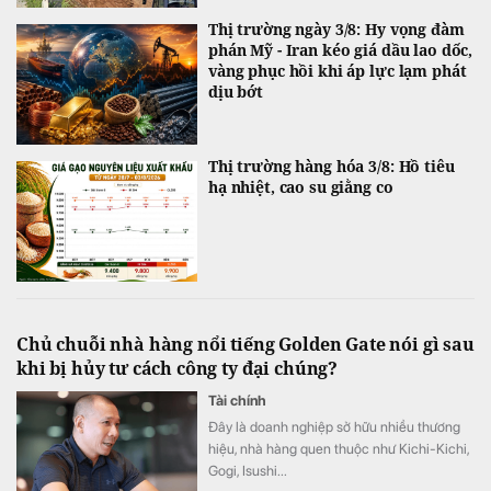
Thị trường ngày 3/8: Hy vọng đàm
phán Mỹ - Iran kéo giá dầu lao dốc,
vàng phục hồi khi áp lực lạm phát
dịu bớt
Thị trường hàng hóa 3/8: Hồ tiêu
hạ nhiệt, cao su giằng co
Chủ chuỗi nhà hàng nổi tiếng Golden Gate nói gì sau
khi bị hủy tư cách công ty đại chúng?
Tài chính
Đây là doanh nghiệp sở hữu nhiều thương
hiệu, nhà hàng quen thuộc như Kichi-Kichi,
Gogi, Isushi...