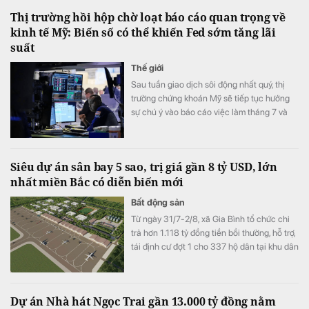
Thị trường hồi hộp chờ loạt báo cáo quan trọng về
kinh tế Mỹ: Biến số có thể khiến Fed sớm tăng lãi
suất
Thế giới
Sau tuần giao dịch sôi động nhất quý, thị
trường chứng khoán Mỹ sẽ tiếp tục hướng
sự chú ý vào báo cáo việc làm tháng 7 và
mùa công bố kết quả kinh doanh.
Siêu dự án sân bay 5 sao, trị giá gần 8 tỷ USD, lớn
nhất miền Bắc có diễn biến mới
Bất động sản
Từ ngày 31/7-2/8, xã Gia Bình tổ chức chi
trả hơn 1.118 tỷ đồng tiền bồi thường, hỗ trợ,
tái định cư đợt 1 cho 337 hộ dân tại khu dân
cư Đổng Lâm, phục vụ dự án Cảng hàng
không quốc tế Gia Bình.
Dự án Nhà hát Ngọc Trai gần 13.000 tỷ đồng nằm