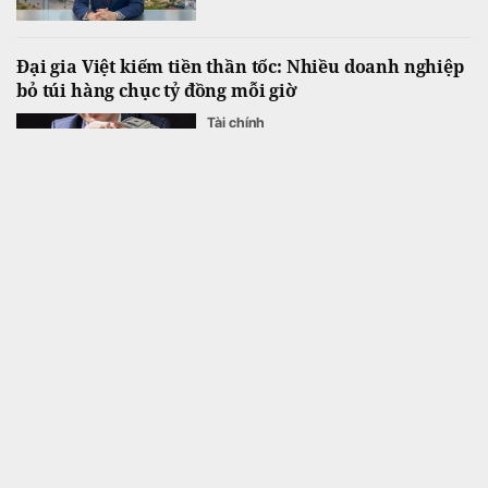
Đại gia Việt kiếm tiền thần tốc: Nhiều doanh nghiệp
bỏ túi hàng chục tỷ đồng mỗi giờ
Tài chính
Tất cả các doanh nghiệp phi tài chính trên
sàn chứng khoán kiếm trên 1 tỷ USD trong
nửa đầu năm 2026 đều ghi nhận doanh thu
tăng trưởng cao so với cùng kỳ năm ngoái.
Liên tục trong 9 năm, 54.512 tỷ đồng từ Honda và
Ford, Toyota đã đổ về 1 DN xe tải ít tên tuổi, trở
thành công ty giá trị nhất ngành ô tô Việt Nam
Kinh doanh
Riêng Honda Việt Nam đã trả tới 44.500 tỷ
cho doanh nghiệp này.