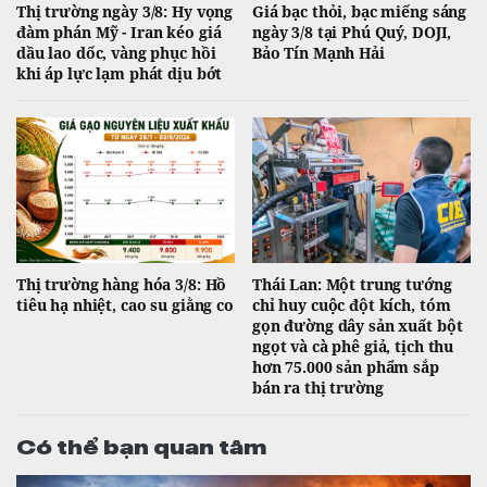
Thị trường ngày 3/8: Hy vọng
Giá bạc thỏi, bạc miếng sáng
đàm phán Mỹ - Iran kéo giá
ngày 3/8 tại Phú Quý, DOJI,
dầu lao dốc, vàng phục hồi
Bảo Tín Mạnh Hải
khi áp lực lạm phát dịu bớt
Thị trường hàng hóa 3/8: Hồ
Thái Lan: Một trung tướng
tiêu hạ nhiệt, cao su giằng co
chỉ huy cuộc đột kích, tóm
gọn đường dây sản xuất bột
ngọt và cà phê giả, tịch thu
hơn 75.000 sản phẩm sắp
bán ra thị trường
Có thể bạn quan tâm