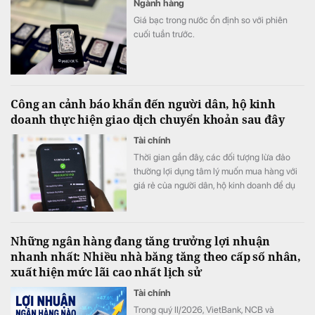
Ngành hàng
Giá bạc trong nước ổn định so với phiên
cuối tuần trước.
Công an cảnh báo khẩn đến người dân, hộ kinh
doanh thực hiện giao dịch chuyển khoản sau đây
Tài chính
Thời gian gần đây, các đối tượng lừa đảo
thường lợi dụng tâm lý muốn mua hàng với
giá rẻ của người dân, hộ kinh doanh để dụ
dỗ chuyển khoản.
Những ngân hàng đang tăng trưởng lợi nhuận
nhanh nhất: Nhiều nhà băng tăng theo cấp số nhân,
xuất hiện mức lãi cao nhất lịch sử
Tài chính
Trong quý II/2026, VietBank, NCB và