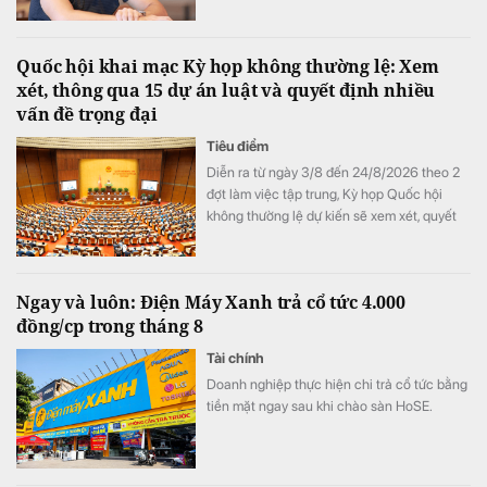
Quốc hội khai mạc Kỳ họp không thường lệ: Xem
xét, thông qua 15 dự án luật và quyết định nhiều
vấn đề trọng đại
Tiêu điểm
Diễn ra từ ngày 3/8 đến 24/8/2026 theo 2
đợt làm việc tập trung, Kỳ họp Quốc hội
không thường lệ dự kiến sẽ xem xét, quyết
định 33 nội dung lớn. Trong đó, Quốc hội sẽ
thông qua 15 dự án luật, 4 nghị quyết quy
phạm pháp luật, cho ý kiến lần đầu về các
Ngay và luôn: Điện Máy Xanh trả cổ tức 4.000
dự án luật then chốt như Luật Đất đai (sửa
đồng/cp trong tháng 8
đổi), Luật Kinh doanh Bất động sản (sửa
đổi), cùng nhiều quyết sách hạ tầng, năng
Tài chính
lượng quan trọng.
Doanh nghiệp thực hiện chi trả cổ tức bằng
tiền mặt ngay sau khi chào sàn HoSE.