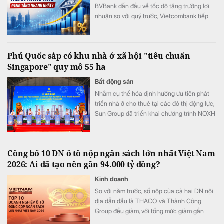
BVBank dẫn đầu về tốc độ tăng trưởng lợi
nhuận so với quý trước, Vietcombank tiếp
tục tạo khoảng cách với phần còn lại của
hệ thống khi đạt mức lãi cao nhất lịch sử
ngành ngân hàng.
Phú Quốc sắp có khu nhà ở xã hội "tiêu chuẩn
Singapore" quy mô 55 ha
Bất động sản
Nhằm cụ thể hóa định hướng ưu tiên phát
triển nhà ở cho thuê tại các đô thị động lực,
Sun Group đã triển khai chương trình NOXH
tại cửa ngõ phía Nam Phú Quốc. Được quy
hoạch theo mô hình ô phố Singapore với
mật độ xây dựng chỉ 28%, dự án kiến tạo
Công bố 10 DN ô tô nộp ngân sách lớn nhất Việt Nam
môi trường sống xanh, kết nối đồng bộ tiện
2026: Ai đã tạo nên gần 94.000 tỷ đồng?
ích trường học, y tế, thương mại cho người
dân.
Kinh doanh
So với năm trước, số nộp của cả hai DN nội
địa dẫn đầu là THACO và Thành Công
Group đều giảm, với tổng mức giảm gần
6.570 tỷ đồng. Bù lại, các DN nội địa khác