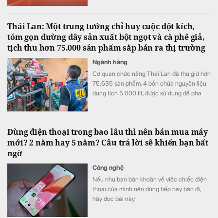
gồm VinFast, TASCO, VIMID, Kim Long
Motors và TMT Motor đều tăng.
Thái Lan: Một trung tướng chỉ huy cuộc đột kích,
tóm gọn đường dây sản xuất bột ngọt và cà phê giả,
tịch thu hơn 75.000 sản phẩm sắp bán ra thị trường
Ngành hàng
Cơ quan chức năng Thái Lan đã thu giữ hơn
75.635 sản phẩm, 4 bồn chứa nguyên liệu
dung tích 5.000 lít, được sử dụng để pha
trộn và chế biến hàng giả.
Dùng điện thoại trong bao lâu thì nên bán mua máy
mới? 2 năm hay 5 năm? Câu trả lời sẽ khiến bạn bất
ngờ
Công nghệ
Nếu như bạn băn khoăn về việc chiếc điện
thoại của mình nên dùng tiếp hay bán đi,
hãy đọc bài này.