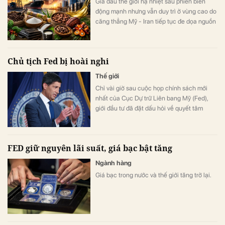
Giá dầu thế giới hạ nhiệt sau phiên biến
động mạnh nhưng vẫn duy trì ở vùng cao do
căng thẳng Mỹ - Iran tiếp tục đe dọa nguồn
cung, trong khi Cục Dự trữ Liên bang Mỹ
(Fed) giữ nguyên lãi suất khiến USD tăng và
vàng tăng.
Chủ tịch Fed bị hoài nghi
Thế giới
Chỉ vài giờ sau cuộc họp chính sách mới
nhất của Cục Dự trữ Liên bang Mỹ (Fed),
giới đầu tư đã đặt dấu hỏi về quyết tâm
chống lạm phát của Chủ tịch Kevin Warsh.
FED giữ nguyên lãi suất, giá bạc bật tăng
Ngành hàng
Giá bạc trong nước và thế giới tăng trở lại.