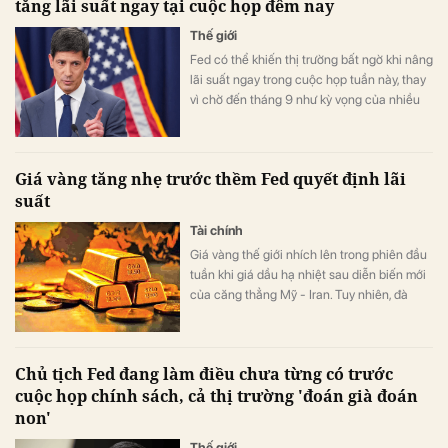
tăng lãi suất ngay tại cuộc họp đêm nay
Thế giới
Fed có thể khiến thị trường bất ngờ khi nâng
lãi suất ngay trong cuộc họp tuần này, thay
vì chờ đến tháng 9 như kỳ vọng của nhiều
nhà đầu tư.
Giá vàng tăng nhẹ trước thềm Fed quyết định lãi
suất
Tài chính
Giá vàng thế giới nhích lên trong phiên đầu
tuần khi giá dầu hạ nhiệt sau diễn biến mới
của căng thẳng Mỹ - Iran. Tuy nhiên, đà
tăng của kim loại quý vẫn bị hạn chế do giới
đầu tư thận trọng chờ quyết định chính
sách tiền tệ từ Cục Dự trữ Liên bang Mỹ
Chủ tịch Fed đang làm điều chưa từng có trước
(Fed).
cuộc họp chính sách, cả thị trường 'đoán già đoán
non'
Thế giới