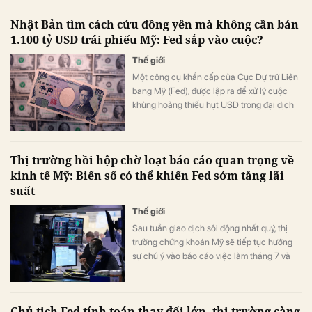
Nhật Bản tìm cách cứu đồng yên mà không cần bán
1.100 tỷ USD trái phiếu Mỹ: Fed sắp vào cuộc?
Thế giới
Một công cụ khẩn cấp của Cục Dự trữ Liên
bang Mỹ (Fed), được lập ra để xử lý cuộc
khủng hoảng thiếu hụt USD trong đại dịch
Covid-19, đang được đề xuất sử dụng nhằm
hỗ trợ Nhật Bản bảo vệ đồng yên.
Thị trường hồi hộp chờ loạt báo cáo quan trọng về
kinh tế Mỹ: Biến số có thể khiến Fed sớm tăng lãi
suất
Thế giới
Sau tuần giao dịch sôi động nhất quý, thị
trường chứng khoán Mỹ sẽ tiếp tục hướng
sự chú ý vào báo cáo việc làm tháng 7 và
mùa công bố kết quả kinh doanh.
Chủ tịch Fed tính toán thay đổi lớn, thị trường càng