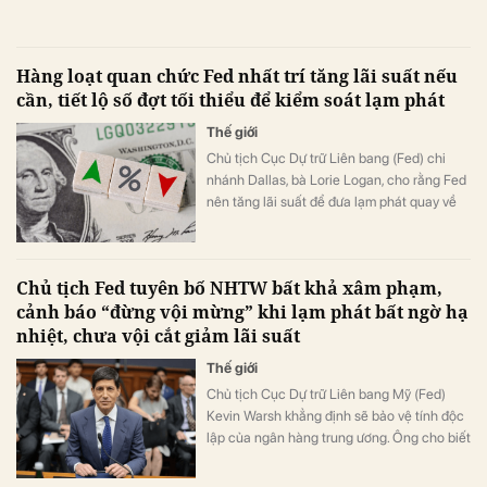
chính sách của Fed.
Hàng loạt quan chức Fed nhất trí tăng lãi suất nếu
cần, tiết lộ số đợt tối thiểu để kiểm soát lạm phát
Thế giới
Chủ tịch Cục Dự trữ Liên bang (Fed) chi
nhánh Dallas, bà Lorie Logan, cho rằng Fed
nên tăng lãi suất để đưa lạm phát quay về
mục tiêu 2%.
Chủ tịch Fed tuyên bố NHTW bất khả xâm phạm,
cảnh báo “đừng vội mừng” khi lạm phát bất ngờ hạ
nhiệt, chưa vội cắt giảm lãi suất
Thế giới
Chủ tịch Cục Dự trữ Liên bang Mỹ (Fed)
Kevin Warsh khẳng định sẽ bảo vệ tính độc
lập của ngân hàng trung ương. Ông cho biết
sẽ tiếp tục điều chỉnh chính sách tiền tệ
dựa trên dữ liệu kinh tế, bất chấp sức ép