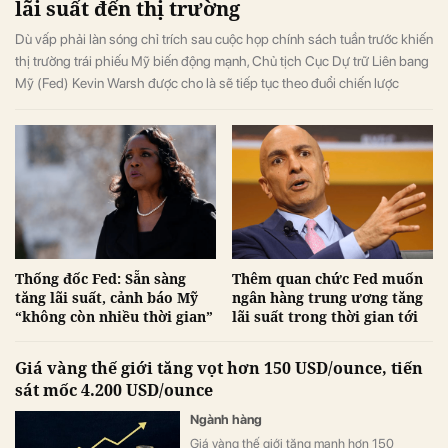
lãi suất đến thị trường
Dù vấp phải làn sóng chỉ trích sau cuộc họp chính sách tuần trước khiến
thị trường trái phiếu Mỹ biến động mạnh, Chủ tịch Cục Dự trữ Liên bang
Mỹ (Fed) Kevin Warsh được cho là sẽ tiếp tục theo đuổi chiến lược
truyền thông "nói ít, hành động nhiều".
Thống đốc Fed: Sẵn sàng
Thêm quan chức Fed muốn
tăng lãi suất, cảnh báo Mỹ
ngân hàng trung ương tăng
“không còn nhiều thời gian”
lãi suất trong thời gian tới
Giá vàng thế giới tăng vọt hơn 150 USD/ounce, tiến
sát mốc 4.200 USD/ounce
Ngành hàng
Giá vàng thế giới tăng mạnh hơn 150