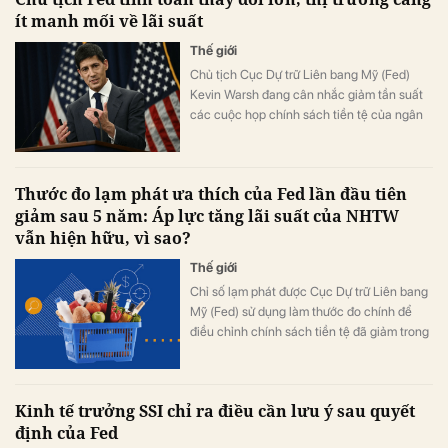
ít manh mối về lãi suất
Thế giới
Chủ tịch Cục Dự trữ Liên bang Mỹ (Fed)
Kevin Warsh đang cân nhắc giảm tần suất
các cuộc họp chính sách tiền tệ của ngân
hàng trung ương. Thông tin này do tờ New
York Times đăng tải ngày 1/8.
Thước đo lạm phát ưa thích của Fed lần đầu tiên
giảm sau 5 năm: Áp lực tăng lãi suất của NHTW
vẫn hiện hữu, vì sao?
Thế giới
Chỉ số lạm phát được Cục Dự trữ Liên bang
Mỹ (Fed) sử dụng làm thước đo chính để
điều chỉnh chính sách tiền tệ đã giảm trong
tháng 6. Tuy nhiên, lạm phát vẫn ở mức cao
và có thể tiếp tục gây sức ép buộc Fed phải
tăng lãi suất.
Kinh tế trưởng SSI chỉ ra điều cần lưu ý sau quyết
định của Fed