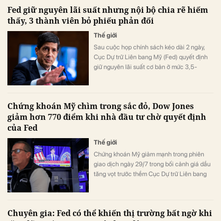
Fed giữ nguyên lãi suất nhưng nội bộ chia rẽ hiếm
thấy, 3 thành viên bỏ phiếu phản đối
Thế giới
Sau cuộc họp chính sách kéo dài 2 ngày,
Cục Dự trữ Liên bang Mỹ (Fed) quyết định
giữ nguyên lãi suất cơ bản ở mức 3,5-
3,75%. Tuy nhiên, cuộc họp lần này ghi
nhận mức độ chia rẽ hiếm thấy.
Chứng khoán Mỹ chìm trong sắc đỏ, Dow Jones
giảm hơn 770 điểm khi nhà đầu tư chờ quyết định
của Fed
Thế giới
Chứng khoán Mỹ giảm mạnh trong phiên
giao dịch ngày 29/7 trong bối cảnh giá dầu
tăng vọt trước thềm Cục Dự trữ Liên bang
Mỹ (Fed) công bố quyết định lãi suất.
Chuyên gia: Fed có thể khiến thị trường bất ngờ khi