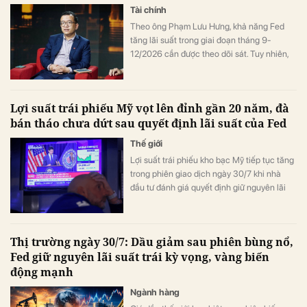
Tài chính
Theo ông Phạm Lưu Hưng, khả năng Fed
tăng lãi suất trong giai đoạn tháng 9-
12/2026 cần được theo dõi sát. Tuy nhiên,
các yếu tố bên ngoài chủ yếu gây biến
động ngắn hạn và khó làm thay đổi xu
hướng cơ bản của thị trường chứng khoán
Lợi suất trái phiếu Mỹ vọt lên đỉnh gần 20 năm, đà
Việt Nam.
bán tháo chưa dứt sau quyết định lãi suất của Fed
Thế giới
Lợi suất trái phiếu kho bạc Mỹ tiếp tục tăng
trong phiên giao dịch ngày 30/7 khi nhà
đầu tư đánh giá quyết định giữ nguyên lãi
suất của Cục Dự trữ Liên bang Mỹ (Fed) và
tìm kiếm thêm thông tin về định hướng
chính sách tiền tệ thời gian tới.
Thị trường ngày 30/7: Dầu giảm sau phiên bùng nổ,
Fed giữ nguyên lãi suất trái kỳ vọng, vàng biến
động mạnh
Ngành hàng