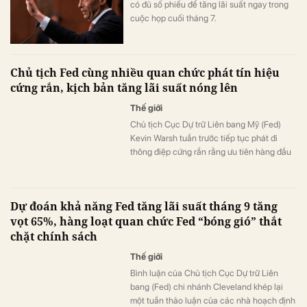
có đủ số phiếu để tăng lãi suất ngay trong
cuộc họp cuối tháng 7.
Chủ tịch Fed cùng nhiều quan chức phát tín hiệu
cứng rắn, kịch bản tăng lãi suất nóng lên
Thế giới
Chủ tịch Cục Dự trữ Liên bang Mỹ (Fed)
Kevin Warsh tuần trước tiếp tục phát đi
thông điệp cứng rắn rằng ưu tiên hàng đầu
của ngân hàng trung ương là kiểm soát lạm
phát. Tuy nhiên, bài kiểm tra thực sự đối với
cam kết này có thể sẽ đến chỉ trong vài
Dự đoán khả năng Fed tăng lãi suất tháng 9 tăng
tháng tới.
vọt 65%, hàng loạt quan chức Fed “bóng gió” thắt
chặt chính sách
Thế giới
Bình luận của Chủ tịch Cục Dự trữ Liên
bang (Fed) chi nhánh Cleveland khép lại
một tuần thảo luận của các nhà hoạch định