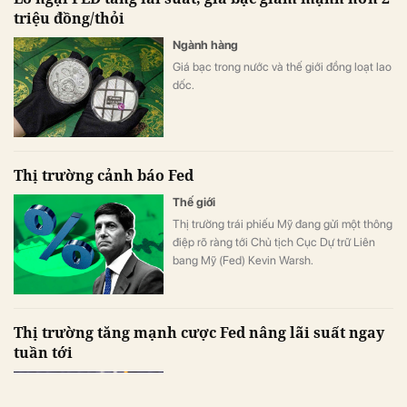
triệu đồng/thỏi
Ngành hàng
Giá bạc trong nước và thế giới đồng loạt lao
dốc.
Thị trường cảnh báo Fed
Thế giới
Thị trường trái phiếu Mỹ đang gửi một thông
điệp rõ ràng tới Chủ tịch Cục Dự trữ Liên
bang Mỹ (Fed) Kevin Warsh.
Thị trường tăng mạnh cược Fed nâng lãi suất ngay
tuần tới
Thế giới
Nhà đầu tư đang đặt cược mạnh vào việc