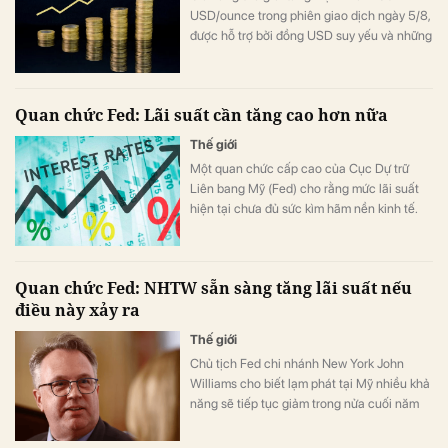
USD/ounce trong phiên giao dịch ngày 5/8,
được hỗ trợ bởi đồng USD suy yếu và những
bất ổn địa chính trị. Trong khi đó, giới đầu tư
hướng sự chú ý tới loạt dữ liệu việc làm của
Mỹ trong tuần này để tìm thêm tín hiệu về
Quan chức Fed: Lãi suất cần tăng cao hơn nữa
triển vọng chính sách của Fed.
Thế giới
Một quan chức cấp cao của Cục Dự trữ
Liên bang Mỹ (Fed) cho rằng mức lãi suất
hiện tại chưa đủ sức kìm hãm nền kinh tế.
Quan chức Fed: NHTW sẵn sàng tăng lãi suất nếu
điều này xảy ra
Thế giới
Chủ tịch Fed chi nhánh New York John
Williams cho biết lạm phát tại Mỹ nhiều khả
năng sẽ tiếp tục giảm trong nửa cuối năm
nay và năm 2027.