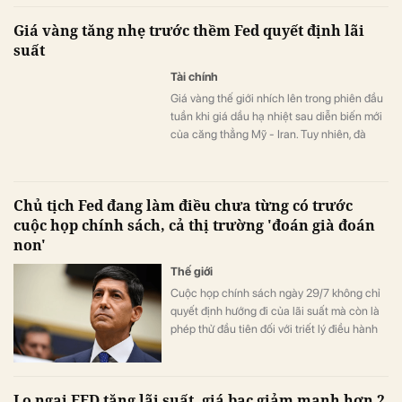
chính trị từ Tổng thống Donald Trump về
Giá vàng tăng nhẹ trước thềm Fed quyết định lãi
việc hạ lãi suất.
suất
Tài chính
Giá vàng thế giới nhích lên trong phiên đầu
tuần khi giá dầu hạ nhiệt sau diễn biến mới
của căng thẳng Mỹ - Iran. Tuy nhiên, đà
tăng của kim loại quý vẫn bị hạn chế do giới
đầu tư thận trọng chờ quyết định chính
sách tiền tệ từ Cục Dự trữ Liên bang Mỹ
Chủ tịch Fed đang làm điều chưa từng có trước
(Fed).
cuộc họp chính sách, cả thị trường 'đoán già đoán
non'
Thế giới
Cuộc họp chính sách ngày 29/7 không chỉ
quyết định hướng đi của lãi suất mà còn là
phép thử đầu tiên đối với triết lý điều hành
mới mà ông Kevin Warsh đang cố xây dựng
tại Fed.
Lo ngại FED tăng lãi suất, giá bạc giảm mạnh hơn 2