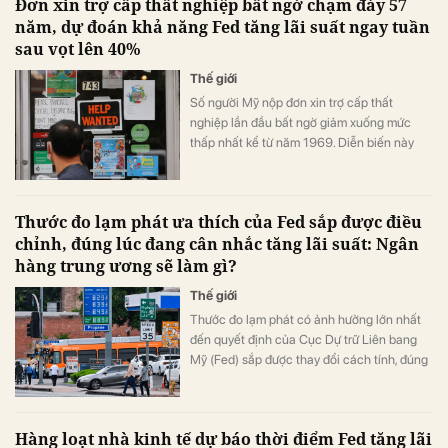
Đơn xin trợ cấp thất nghiệp bất ngờ chạm đáy 57
năm, dự đoán khả năng Fed tăng lãi suất ngay tuần
sau vọt lên 40%
Thế giới
Số người Mỹ nộp đơn xin trợ cấp thất
nghiệp lần đầu bất ngờ giảm xuống mức
thấp nhất kể từ năm 1969. Diễn biến này
cũng giúp Cục Dự trữ Liên bang Mỹ (Fed)
tiếp tục tập trung vào mục tiêu kiềm chế
lạm phát thay vì hỗ trợ thị trường việc làm.
Thước đo lạm phát ưa thích của Fed sắp được điều
chỉnh, đúng lúc đang cân nhắc tăng lãi suất: Ngân
hàng trung ương sẽ làm gì?
Thế giới
Thước đo lạm phát có ảnh hưởng lớn nhất
đến quyết định của Cục Dự trữ Liên bang
Mỹ (Fed) sắp được thay đổi cách tính, đúng
lúc nội bộ ngân hàng trung ương chia rẽ về
khả năng tăng lãi suất.
Hàng loạt nhà kinh tế dự báo thời điểm Fed tăng lãi