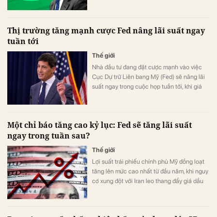
Thị trường tăng mạnh cược Fed nâng lãi suất ngay
tuần tới
Thế giới
Nhà đầu tư đang đặt cược mạnh vào việc
Cục Dự trữ Liên bang Mỹ (Fed) sẽ nâng lãi
suất ngay trong cuộc họp tuần tới, khi giá
dầu vượt 100 USD/thùng và làm dấy lên
nguy cơ lạm phát bùng phát trở lại.
Một chỉ báo tăng cao kỷ lục: Fed sẽ tăng lãi suất
ngay trong tuần sau?
Thế giới
Lợi suất trái phiếu chính phủ Mỹ đồng loạt
tăng lên mức cao nhất từ đầu năm, khi nguy
cơ xung đột với Iran leo thang đẩy giá dầu
vượt 100 USD/thùng và nhà đầu tư gia tăng
đặt cược Fed có thể nâng lãi suất ngay
trong cuộc họp tuần tới.