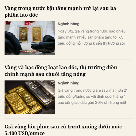
Vàng trong nước bật tăng mạnh trở lại sau ba
phiên lao dốc
Ngành hàng
Ngày 3/2, giá vàng trong nước đảo chiều
tăng mạnh, nhiều sản phẩm tăng tới 7,5
triệu đồng mỗi lượng khiến thị trường sôi
động trở lại.
Vàng và bạc đồng loạt lao dốc, thị trường điều
chỉnh mạnh sau chuỗi tăng nóng
Ngành hàng
Giá vàng trong nước giảm sâu, mất hơn 21
triệu đồng/lượng so với đỉnh cuối tháng 1,
bạc cũng lao dốc gần 30% chỉ trong một
tuần.
Giá vàng hồi phục sau cú trượt xuống dưới mốc
5.100 USD/ounce