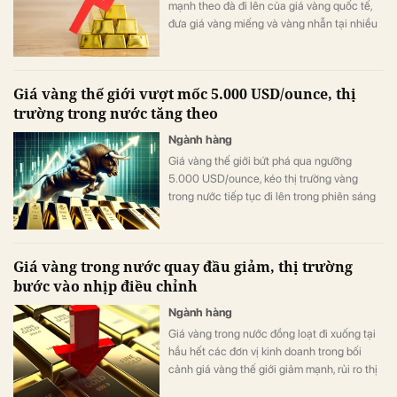
mạnh theo đà đi lên của giá vàng quốc tế,
đưa giá vàng miếng và vàng nhẫn tại nhiều
doanh nghiệp lên vùng giá mới.
Giá vàng thế giới vượt mốc 5.000 USD/ounce, thị
trường trong nước tăng theo
Ngành hàng
Giá vàng thế giới bứt phá qua ngưỡng
5.000 USD/ounce, kéo thị trường vàng
trong nước tiếp tục đi lên trong phiên sáng
26/1.
Giá vàng trong nước quay đầu giảm, thị trường
bước vào nhịp điều chỉnh
Ngành hàng
Giá vàng trong nước đồng loạt đi xuống tại
hầu hết các đơn vị kinh doanh trong bối
cảnh giá vàng thế giới giảm mạnh, rủi ro thị
trường ngày càng rõ nét.