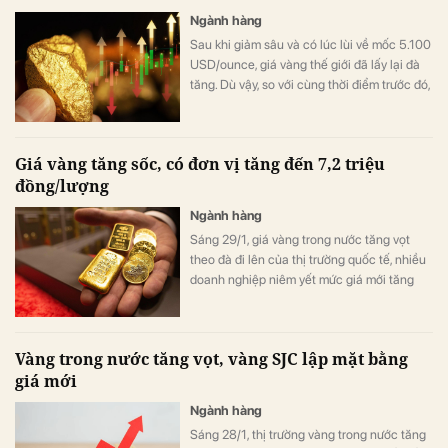
Ngành hàng
Sau khi giảm sâu và có lúc lùi về mốc 5.100
USD/ounce, giá vàng thế giới đã lấy lại đà
tăng. Dù vậy, so với cùng thời điểm trước đó,
giá hiện vẫn thấp hơn khoảng 277,9
USD/ounce. Diễn biến của giá vàng trong
nước ghi nhận xu hướng tương tự.
Giá vàng tăng sốc, có đơn vị tăng đến 7,2 triệu
đồng/lượng
Ngành hàng
Sáng 29/1, giá vàng trong nước tăng vọt
theo đà đi lên của thị trường quốc tế, nhiều
doanh nghiệp niêm yết mức giá mới tăng
mạnh, có nơi điều chỉnh tới 7,2 triệu
đồng/lượng.
Vàng trong nước tăng vọt, vàng SJC lập mặt bằng
giá mới
Ngành hàng
Sáng 28/1, thị trường vàng trong nước tăng