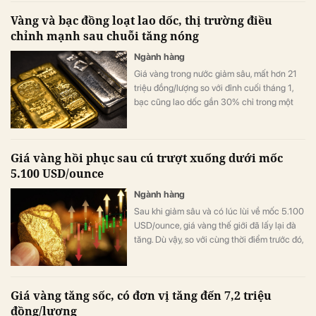
Vàng và bạc đồng loạt lao dốc, thị trường điều
chỉnh mạnh sau chuỗi tăng nóng
Ngành hàng
Giá vàng trong nước giảm sâu, mất hơn 21
triệu đồng/lượng so với đỉnh cuối tháng 1,
bạc cũng lao dốc gần 30% chỉ trong một
tuần.
Giá vàng hồi phục sau cú trượt xuống dưới mốc
5.100 USD/ounce
Ngành hàng
Sau khi giảm sâu và có lúc lùi về mốc 5.100
USD/ounce, giá vàng thế giới đã lấy lại đà
tăng. Dù vậy, so với cùng thời điểm trước đó,
giá hiện vẫn thấp hơn khoảng 277,9
USD/ounce. Diễn biến của giá vàng trong
nước ghi nhận xu hướng tương tự.
Giá vàng tăng sốc, có đơn vị tăng đến 7,2 triệu
đồng/lượng