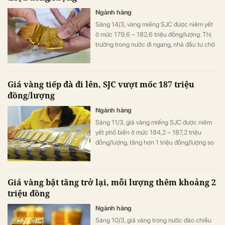
Ngành hàng
Sáng 14/3, vàng miếng SJC được niêm yết
ở mức 179,6 – 182,6 triệu đồng/lượng. Thị
trường trong nước đi ngang, nhà đầu tư chờ
tín hiệu chính sách từ Fed.
Giá vàng tiếp đà đi lên, SJC vượt mốc 187 triệu
đồng/lượng
Ngành hàng
Sáng 11/3, giá vàng miếng SJC được niêm
yết phổ biến ở mức 184,2 – 187,2 triệu
đồng/lượng, tăng hơn 1 triệu đồng/lượng so
với cuối phiên trước; vàng nhẫn cũng đồng
loạt đi lên.
Giá vàng bật tăng trở lại, mỗi lượng thêm khoảng 2
triệu đồng
Ngành hàng
Sáng 10/3, giá vàng trong nước đảo chiều