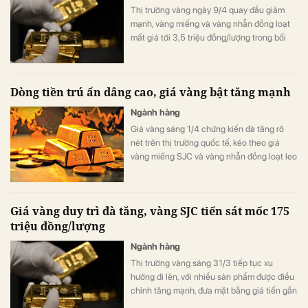
Thị trường vàng ngày 9/4 quay đầu giảm
mạnh, vàng miếng và vàng nhẫn đồng loạt
mất giá tới 3,5 triệu đồng/lượng trong bối
cảnh thế giới chịu áp lực từ lãi suất cao và
lo ngại lạm phát.
Dòng tiền trú ẩn dâng cao, giá vàng bật tăng mạnh
Ngành hàng
Giá vàng sáng 1/4 chứng kiến đà tăng rõ
nét trên thị trường quốc tế, kéo theo giá
vàng miếng SJC và vàng nhẫn đồng loạt leo
thang, có nơi tăng hơn 2 triệu đồng mỗi
lượng.
Giá vàng duy trì đà tăng, vàng SJC tiến sát mốc 175
triệu đồng/lượng
Ngành hàng
Thị trường vàng sáng 31/3 tiếp tục xu
hướng đi lên, với nhiều sản phẩm được điều
chỉnh tăng mạnh, đưa mặt bằng giá tiến gần
ngưỡng 175 triệu đồng/lượng