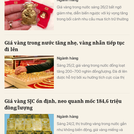
Giá vàng trong nước sáng 26/2 bất ngờ
giảm nhẹ, diễn biến ngược với kỳ vọng tăng
trong bối cảnh nhu cầu mua tích trữ thường
gia tăng mạnh dịp Vía Thần Tài.
Giá vàng trong nước tăng nhẹ, vàng nhẫn tiếp tục
đi lên
Ngành hàng
Sáng 25/2, giá vàng trong nước đồng loạt
tăng 200–700 nghìn đồng/lượng. Đà đi lên
được hỗ trợ bởi xu hướng tích cực của thị
trường vàng quốc tế và yếu tố địa chính trị.
Giá vàng SJC ổn định, neo quanh mốc 184,6 triệu
đồng/lượng
Ngành hàng
Sáng 24/2, thị trường vàng trong nước gần
như không biến động, giá vàng miếng và