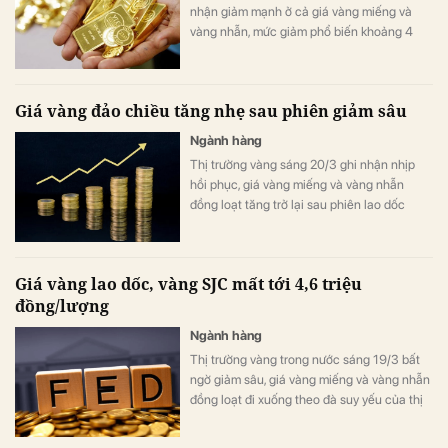
nhận giảm mạnh ở cả giá vàng miếng và
vàng nhẫn, mức giảm phổ biến khoảng 4
triệu đồng/lượng, trong bối cảnh giá vàng
thế giới suy yếu.
Giá vàng đảo chiều tăng nhẹ sau phiên giảm sâu
Ngành hàng
Thị trường vàng sáng 20/3 ghi nhận nhịp
hồi phục, giá vàng miếng và vàng nhẫn
đồng loạt tăng trở lại sau phiên lao dốc
trước đó.
Giá vàng lao dốc, vàng SJC mất tới 4,6 triệu
đồng/lượng
Ngành hàng
Thị trường vàng trong nước sáng 19/3 bất
ngờ giảm sâu, giá vàng miếng và vàng nhẫn
đồng loạt đi xuống theo đà suy yếu của thị
trường quốc tế.