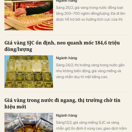
Ngành hàng
Sáng 25/2, giá vàng trong nước đồng loạt
tăng 200–700 nghìn đồng/lượng. Đà đi lên
được hỗ trợ bởi xu hướng tích cực của thị
trường vàng quốc tế và yếu tố địa chính trị.
Giá vàng SJC ổn định, neo quanh mốc 184,6 triệu
đồng/lượng
Ngành hàng
Sáng 24/2, thị trường vàng trong nước gần
như không biến động, giá vàng miếng và
vàng nhẫn duy trì mặt bằng cao.
Giá vàng trong nước đi ngang, thị trường chờ tín
hiệu mới
Ngành hàng
Sáng12/2, giá vàng miếng SJC và vàng
nhẫn giữ ổn định ở vùng cao, giao dịch trầm