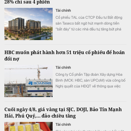
28% chỉ sau 4 phiên
Tài chính
Cổ phiếu TAL của CTCP Đầu tư Bất động
sản Taseco bất ngờ hút mạnh dòng tiền
“bắt đáy” từ các nhà đầu tư, tăng bứt phá
hơn 28% chỉ trong 4 phiên gần nhất.
HBC muốn phát hành hơn 51 triệu cổ phiếu để hoán
đổi nợ
Tài chính
Công ty Cổ phần Tập đoàn Xây dựng Hòa
Bình (MCK: HBC, sàn UPCoM) vừa công bố
Nghị quyết của HĐQT về thông qua việc
triển khai phương án phát hành cổ phiếu để
hoán đổi nợ.
Cuối ngày 4/8, giá vàng tại SJC, DOJI, Bảo Tín Mạnh
Hải, Phú Quý,... đảo chiều tăng
Tài chính