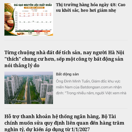
Thị trường hàng hóa ngày 4/8: Cao
su khởi sắc, heo hơi giảm nhẹ
Từng chuộng nhà đất để tích sản, nay người Hà Nội
"thích" chung cư hơn, sếp một công ty bất động sản
nói thẳng lý do
Bất động sản
Ông Đinh Minh Tuấn, Giám đốc khu vực
miền Nam của Batdongsan.com.vn nhận
định: “Trong nhiều năm, người Việt xem nhà
đất là đích đến cuối cùng của quá trình tích
lũy. Tuy nhiên, dữ liệu năm 2026 cho thấy
chung cư đang dần trở thành lựa chọn ưu
Hỗ trợ thanh khoản hệ thống ngân hàng, Bộ Tài
tiên".
chính muốn sửa quy định liên quan đến hàng trăm
nghìn tỷ, dự kiến áp dụng từ 1/1/2027