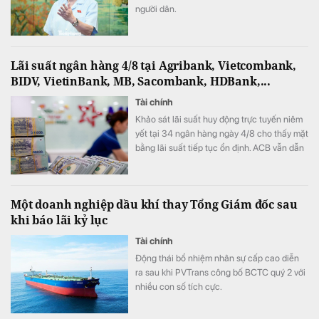
người dân.
Lãi suất ngân hàng 4/8 tại Agribank, Vietcombank,
BIDV, VietinBank, MB, Sacombank, HDBank,...
Tài chính
Khảo sát lãi suất huy động trực tuyến niêm
yết tại 34 ngân hàng ngày 4/8 cho thấy mặt
bằng lãi suất tiếp tục ổn định. ACB vẫn dẫn
đầu với mức 7,8%/năm cho kỳ hạn 12 tháng,
trong khi LPBank duy trì vị trí thứ hai sau đợt
tăng mạnh lãi suất đầu tháng.
Một doanh nghiệp dầu khí thay Tổng Giám đốc sau
khi báo lãi kỷ lục
Tài chính
Động thái bổ nhiệm nhân sự cấp cao diễn
ra sau khi PVTrans công bố BCTC quý 2 với
nhiều con số tích cực.