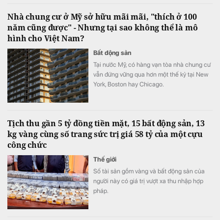
Nhà chung cư ở Mỹ sở hữu mãi mãi, "thích ở 100
năm cũng được" - Nhưng tại sao không thể là mô
hình cho Việt Nam?
Bất động sản
Tại nước Mỹ, có hàng vạn tòa nhà chung cư
vẫn đứng vững qua hơn một thế kỷ tại New
York, Boston hay Chicago.
Tịch thu gần 5 tỷ đồng tiền mặt, 15 bất động sản, 13
kg vàng cùng số trang sức trị giá 58 tỷ của một cựu
công chức
Thế giới
Số tài sản gồm vàng và bất động sản của
người này có giá trị vượt xa thu nhập hợp
pháp.