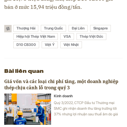
bán ở mức 15,94 triệu đồng/tấn.
Thượng Hải
Trung Quốc
Đại Liên
Singapre
Hiệp hội Thép Việt Nam
VSA
Thép Việt Đức
D10 CB300
Việt Ý
Việt Nhật
Bài liên quan
Giá vốn và các loại chi phí tăng, một doanh nghiệp
thép chịu cảnh lỗ trong quý 3
Kinh doanh
Quý 3/2022, CTCP Đầu tư Thương mại
SMC ghi nhận doanh thu tăng trưởng tới
37% nhưng lợi nhuận sau thuế âm do giá
vốn và các loại chi phí tăng.