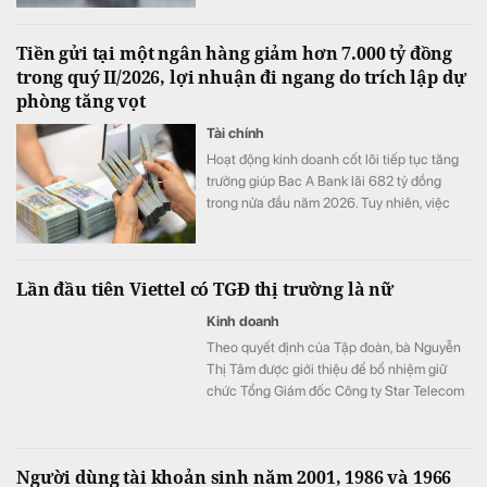
Tiền gửi tại một ngân hàng giảm hơn 7.000 tỷ đồng
trong quý II/2026, lợi nhuận đi ngang do trích lập dự
phòng tăng vọt
Tài chính
Hoạt động kinh doanh cốt lõi tiếp tục tăng
trưởng giúp Bac A Bank lãi 682 tỷ đồng
trong nửa đầu năm 2026. Tuy nhiên, việc
đẩy mạnh trích lập dự phòng cùng tiền gửi
khách hàng sụt giảm trở thành những điểm
đáng chú ý trong bức tranh tài chính của
Lần đầu tiên Viettel có TGĐ thị trường là nữ
ngân hàng.
Kinh doanh
Theo quyết định của Tập đoàn, bà Nguyễn
Thị Tâm được giới thiệu để bổ nhiệm giữ
chức Tổng Giám đốc Công ty Star Telecom
(Unitel). Ông Trần Trung Hưng được bổ
nhiệm giữ chức Tổng Giám đốc Tổng Công
ty Cổ phần Công trình Viettel (VCC).
Người dùng tài khoản sinh năm 2001, 1986 và 1966