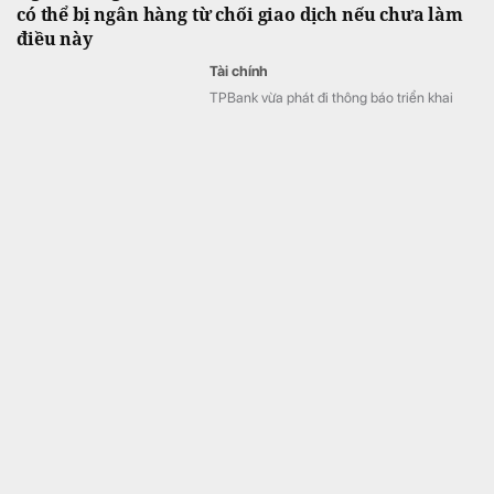
có thể bị ngân hàng từ chối giao dịch nếu chưa làm
điều này
Tài chính
TPBank vừa phát đi thông báo triển khai
chương trình cập nhật thông tin nhận biết
khách hàng (KYC) năm 2026, diễn ra từ
ngày 1/8 đến hết 31/8.
Tình cảnh chưa từng có tại Nga trong 24 năm
Thế giới
Các cuộc không kích của Ukraine khiến cơ
sở hạ tầng dầu khí Nga bị hư hại nghiêm
trọng.
Đảm bảo tiến độ các dự án trọng điểm quốc gia
Bất động sản
Theo Báo Chính phủ, chiều 3/8, Thủ tướng