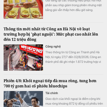
Giá vàng tại các thương hiệu phục hồi một
phần sau nhịp giảm trong phiên nhưng mặt
bằng giá vẫn thấp hơn đầu giờ sáng.
Thông tin mới nhất từ Công an Hà Nội về loạt
trường hợp bị 'phạt nguội': Mức phạt cao nhất lên
đến 12 triệu đồng
Công nghệ
Theo thông tin từ Công an Thành phố Hà
Nội, từ ngày 27/7 đến 02/8/2026, Công an
thành phố đã ghi nhận 1.872 trường hợp vi
phạm thông qua hình ảnh phục vụ công tác
xử lý "phạt nguội"; đồng thời tiếp tục thử
nghiệm thiết bị bay không người lái nhằm
Phiên 4/8: Khối ngoại tiếp đà mua ròng, tung hơn
nâng cao hiệu quả giám sát trật tự giao
700 tỷ gom hai cổ phiếu bluechips
thông, trật tự đô thị trên địa bàn Thành phố.
Tài chính
Giao dịch của khối ngoại là điểm cộng khi
mua ròng khoảng 872 tỷ đồng cổ phiếu trên