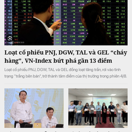
Loạt cổ phiếu PNJ, DGW, TAL và GEL “cháy
hàng”, VN-Index bứt phá gần 13 điểm
Loạt cổ phiếu PNJ, DGW, TAL và GEL đồng loạt tăng trần, rơi vào tình
trạng "trắng bên bán", trở thành tâm điểm của thị trường trong phiên 4/8.