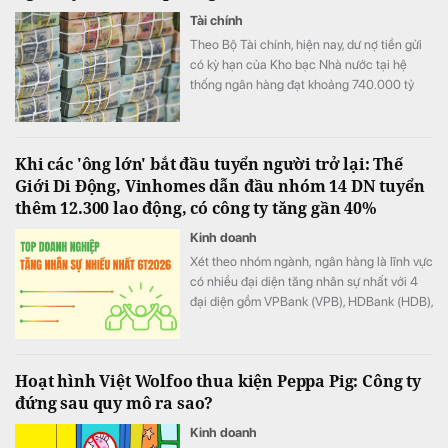
Tài chính
Theo Bộ Tài chính, hiện nay, dư nợ tiền gửi
có kỳ hạn của Kho bạc Nhà nước tại hệ
thống ngân hàng đạt khoảng 740.000 tỷ
đồng
Khi các 'ông lớn' bắt đầu tuyển người trở lại: Thế
Giới Di Động, Vinhomes dẫn đầu nhóm 14 DN tuyển
thêm 12.300 lao động, có công ty tăng gần 40%
Kinh doanh
Xét theo nhóm ngành, ngân hàng là lĩnh vực
có nhiều đại diện tăng nhân sự nhất với 4
đại diện gồm VPBank (VPB), HDBank (HDB),
Techcombank (TCB) và KienlongBank
(KLB).
Hoạt hình Việt Wolfoo thua kiện Peppa Pig: Công ty
đứng sau quy mô ra sao?
Kinh doanh