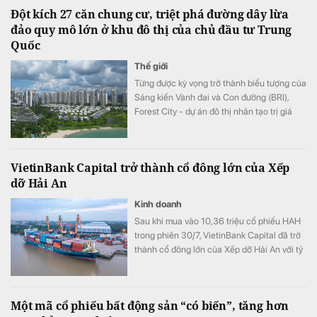
Đột kích 27 căn chung cư, triệt phá đường dây lừa
đảo quy mô lớn ở khu đô thị của chủ đầu tư Trung
Quốc
Thế giới
Từng được kỳ vọng trở thành biểu tượng của
Sáng kiến Vành đai và Con đường (BRI),
Forest City - dự án đô thị nhân tạo trị giá
100 tỷ USD của Trung Quốc tại Malaysia -
đang đối mặt hàng loạt bê bối.
VietinBank Capital trở thành cổ đông lớn của Xếp
dỡ Hải An
Kinh doanh
Sau khi mua vào 10,36 triệu cổ phiếu HAH
trong phiên 30/7, VietinBank Capital đã trở
thành cổ đông lớn của Xếp dỡ Hải An với tỷ
lệ sở hữu 9,56% vốn.
Một mã cổ phiếu bất động sản “có biến”, tăng hơn