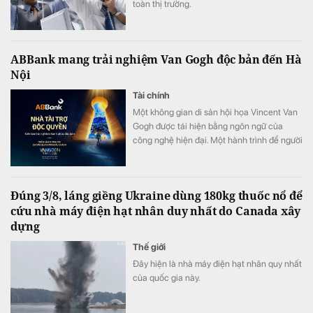
toàn thị trường.
ABBank mang trải nghiệm Van Gogh độc bản đến Hà
Nội
Tài chính
Một không gian di sản hội họa Vincent Van
Gogh được tái hiện bằng ngôn ngữ của
công nghệ hiện đại. Một hành trình để người
xem không chỉ ngắm nhìn nghệ thuật mà
còn thực sự “bước vào” những kiệt tác nổi
tiếng. Tài trợ độc quyền Van Gogh Timeless,
Đúng 3/8, láng giềng Ukraine dùng 180kg thuốc nổ để
ABBank đồng hành kiến tạo một hành trình
cứu nhà máy điện hạt nhân duy nhất do Canada xây
trải nghiệm hạnh phúc độc bản, khó quên
dựng
đến công chúng.
Thế giới
Đây hiện là nhà máy điện hạt nhân quy nhất
của quốc gia này.