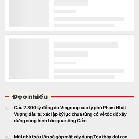
Bất động sản
Lãnh đạo UBND TP Hà Nội yêu cầu các
đơn vị hoàn thành công tác giải phóng mặt
bằng trước ngày 30/9/2026 để triển khai
Khu công viên công nghệ số và hỗn hợp
trên địa bàn hai phường Tây Tựu và Phú
Diễn.
Chọn đúng hạ tầng khu công nghiệp: nhà đầu tư
được lợi gì?
Kinh doanh
Trong bối cảnh chi phí và tiến độ vận hành
ngày càng được đặt lên hàng đầu, mức độ
sẵn sàng của hạ tầng kỹ thuật đang trở
thành một trong những tiêu chí quan trọng
khi doanh nghiệp lựa chọn khu công
nghiệp.
Khách hàng, nhà đầu tư BĐS ngày càng thận trọng
hơn buộc các chủ đầu tư phải làm điều này
Bất động sản
Theo VARS IRE, khách hàng, nhà đầu tư
ngày càng thận trọng hơn buộc các chủ