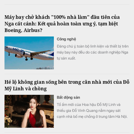
Máy bay chở khách "100% nhà làm" đầu tiên của
Nga cất cánh: Kết quả hoàn toàn ưng ý, tạm biệt
Boeing, Airbus?
Công nghệ
Đáng chú ý, toàn bộ linh kiện và thiết bị trên
máy bay này đều do các doanh nghiệp Nga
tự sản xuất.
Hé lộ không gian sống bên trong căn nhà mới của Đỗ
Mỹ Linh và chồng
Bất động sản
Tổ ấm mới của Hoa hậu Đỗ Mỹ Linh và
thiếu gia Đỗ Vinh Quang nằm ngay sát
cạnh nhà bố mẹ chồng ở trung tâm Hà Nội.