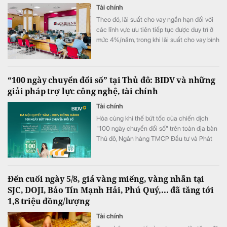
Tài chính
Theo đó, lãi suất cho vay ngắn hạn đối với
các lĩnh vực ưu tiên tiếp tục được duy trì ở
mức 4%/năm, trong khi lãi suất cho vay bình
quân giảm xuống 8,51%/năm.
“100 ngày chuyển đổi số” tại Thủ đô: BIDV và những
giải pháp trợ lực công nghệ, tài chính
Tài chính
Hòa cùng khí thế bứt tốc của chiến dịch
"100 ngày chuyển đổi số" trên toàn địa bàn
Thủ đô, Ngân hàng TMCP Đầu tư và Phát
triển Việt Nam (BIDV) triển khai chương
trình hỗ trợ chuyển đổi số và tín dụng quy
mô lớn cho doanh nghiệp, hộ kinh doanh và
Đến cuối ngày 5/8, giá vàng miếng, vàng nhẫn tại
các đơn vị sự nghiệp.
SJC, DOJI, Bảo Tín Mạnh Hải, Phú Quý,... đã tăng tới
1,8 triệu đồng/lượng
Tài chính