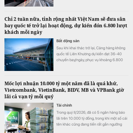
Chỉ 2 tuần nữa, tỉnh rộng nhất Việt Nam sẽ đưa sân
bay quốc tế trở lại hoạt động, dự kiến đón 6.800 lượt
khách mỗi ngày
Bất động sản
Sau khi khai thác trở lại, Cảng hàng không
quốc tế Liên Khương dự kiến đạt 36-40
chuyến bay/ngày, phục vụ khoảng 6.800
lượt khách/ngày.
Mốc lợi nhuận 10.000 tỷ một năm đã là quá khứ,
Vietcombank, VietinBank, BIDV, MB và VPBank giờ
lãi cả vạn tỷ mỗi quý
Tài chính
Trong quý II/2026, đã có 5 ngân hàng báo
lãi trên 10.000 tỷ đồng, trong khi một số cái
tên khác cũng đang tiến rất gần ngưỡng
này, mở ra một "kỷ nguyên 10.000 tỷ đồng