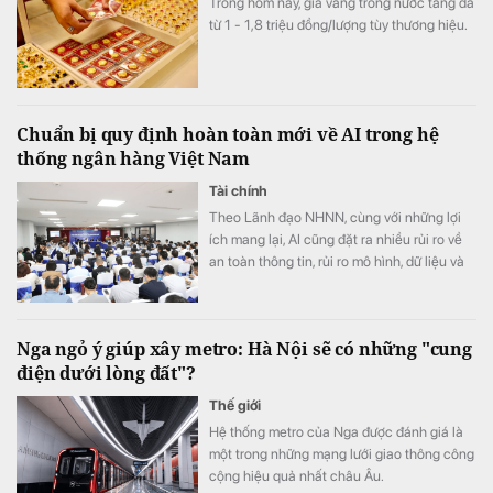
Trong hôm nay, giá vàng trong nước tăng đã
từ 1 - 1,8 triệu đồng/lượng tùy thương hiệu.
Chuẩn bị quy định hoàn toàn mới về AI trong hệ
thống ngân hàng Việt Nam
Tài chính
Theo Lãnh đạo NHNN, cùng với những lợi
ích mang lại, AI cũng đặt ra nhiều rủi ro về
an toàn thông tin, rủi ro mô hình, dữ liệu và
trách nhiệm trong quá trình ra quyết định
Nga ngỏ ý giúp xây metro: Hà Nội sẽ có những "cung
điện dưới lòng đất"?
Thế giới
Hệ thống metro của Nga được đánh giá là
một trong những mạng lưới giao thông công
cộng hiệu quả nhất châu Âu.