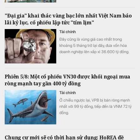
mỗi quý" của ngành ngân hàng.
"Đại gia" khai thác vàng bạc lớn nhất Việt Nam báo
lãi kỷ lục, cổ phiếu lập tức "tím lịm"
Tài chính
Đây cũng là vùng giá cao nhất trong
khoảng 5 tháng trở lại đây, đưa vốn hóa
doanh nghiệp lên xấp xỉ 36.600 tỷ đồng.
Phiên 5/8: Một cổ phiếu VN30 được khối ngoại mua
ròng mạnh tay gần 400 tỷ đồng
Tài chính
Ở chiều ngược lại, VPB bị bán ròng mạnh
nhất với 99 tỷ đồng, tiếp đến là VNM 72 tỷ
đồng.
Chung cư mới sẽ có thời hạn sử dụng: HoREA đề