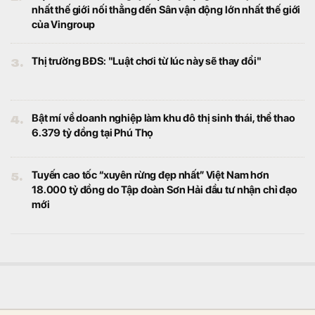
đầu tư phải chuyển từ tư duy phát triển
nhanh sang cạnh tranh bằng chất lượng
sản phẩm, trải nghiệm khách hàng và giá trị
gia tăng.
"Gà đẻ trứng vàng" sở hữu 7.000 ha đất của bầu Đức
được cấp phép IPO
Kinh doanh
HGI là đơn vị quản lý các dự án nông nghiệp
trọng điểm của Hoàng Anh Gia Lai tại Lào
và từng được bầu Đức ví như “gà đẻ trứng
vàng” của tập đoàn.
Một cổ phiếu bất ngờ tăng giá thêm 77.500 đồng
trong phiên 5/8
Kinh doanh
Về kết quả kinh doanh quý 2/2026, doanh
thu thuần hợp nhất đạt 3.087 tỷ đồng, tăng
26% so với cùng kỳ. Lợi nhuận sau thuế ghi
nhận 467 tỷ đồng, so với mức 15 tỷ đồng
cùng kỳ.