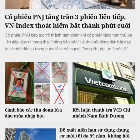
Cổ phiếu PNJ tăng trần 3 phiên liên tiếp,
VN-Index thoát hiểm bất thành phút cuối
Cổ phiếu PNJ tiếp tục trở thành tâm điểm khi có phiên tăng trần thứ ba
liên tiếp, duy trì trạng thái "trắng bên bán" và thu hút dòng tiền bắt đáy
từ cả nhà đầu tư trong nước lẫn khối ngoại. Trong khi, áp lực “chốt lời”
ngắn hạn lớn ở phiên chiều khiến VN-Index đảo chiều giảm điểm.
Cảnh báo các thủ đoạn lừa
Kết luận thanh tra VCB Chi
đảo mùa nhập học
nhánh Nam Bình Dương
Đề xuất niên hạn sử dụng chung
cư mới tối đa 99 năm, không hồi