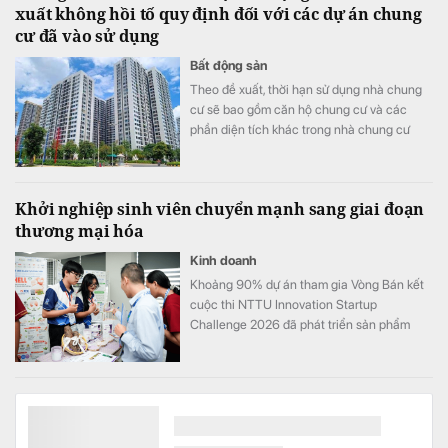
xuất không hồi tố quy định đối với các dự án chung
cư đã vào sử dụng
Bất động sản
Theo đề xuất, thời hạn sử dụng nhà chung
cư sẽ bao gồm căn hộ chung cư và các
phần diện tích khác trong nhà chung cư
như khu thương mại, dịch vụ, văn phòng,
officetel, condotel… theo niên hạn của công
trình xây dựng.
Khởi nghiệp sinh viên chuyển mạnh sang giai đoạn
thương mại hóa
Kinh doanh
Khoảng 90% dự án tham gia Vòng Bán kết
cuộc thi NTTU Innovation Startup
Challenge 2026 đã phát triển sản phẩm
mẫu và tiến hành kiểm chứng với người
dùng.
Thông tin mới nhất về siêu dự án công viên công
nghệ 2 tỷ USD của Tập đoàn FPT tại Hà Nội