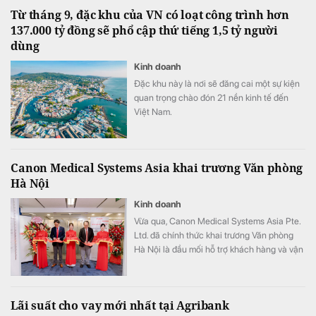
Từ tháng 9, đặc khu của VN có loạt công trình hơn
137.000 tỷ đồng sẽ phổ cập thứ tiếng 1,5 tỷ người
dùng
Kinh doanh
Đặc khu này là nơi sẽ đăng cai một sự kiện
quan trọng chào đón 21 nền kinh tế đến
Việt Nam.
Canon Medical Systems Asia khai trương Văn phòng
Hà Nội
Kinh doanh
Vừa qua, Canon Medical Systems Asia Pte.
Ltd. đã chính thức khai trương Văn phòng
Hà Nội là đầu mối hỗ trợ khách hàng và vận
hành kinh doanh, góp phần nâng cao năng
lực phục vụ các cơ sở y tế tại khu vực miền
Bắc.
Lãi suất cho vay mới nhất tại Agribank