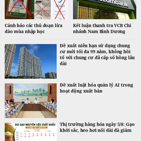
Cảnh báo các thủ đoạn lừa
Kết luận thanh tra VCB Chi
đảo mùa nhập học
nhánh Nam Bình Dương
Đề xuất niên hạn sử dụng chung
cư mới tối đa 99 năm, không hồi
tố với chung cư đã cấp sổ hồng lâu
dài
Đề xuất luật hóa quản lý AI trong
hoạt động xuất bản
Thị trường hàng hóa ngày 5/8: Gạo
khởi sắc, heo hơi nối dài đà giảm