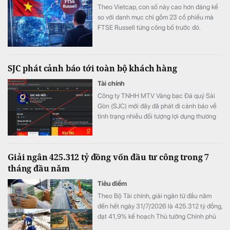
Theo Vietcap, con số này cao hơn đáng kể
so với danh mục chỉ gồm 23 cổ phiếu mà
FTSE Russell từng công bố trước đó.
SJC phát cảnh báo tới toàn bộ khách hàng
Tài chính
Công ty TNHH MTV Vàng bạc Đá quý Sài
Gòn (SJC) mới đây đã phát đi cảnh báo về
tình trạng nhiều đối tượng lợi dụng thương
hiệu SJC để lập fanpage giả mạo nhằm lừa
đảo khách hàng.
Giải ngân 425.312 tỷ đồng vốn đầu tư công trong 7
tháng đầu năm
Tiêu điểm
Theo Bộ Tài chính, giải ngân từ đầu năm
đến hết ngày 31/7/2026 là 425.312 tỷ đồng,
đạt 41,9% kế hoạch Thủ tướng Chính phủ
giao.