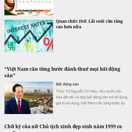
Quan chức Fed: Lãi suất cần tăng
cao hơn nữa
“Việt Nam cần từng bước đánh thuế mọi bất động
sản”
Bất động sản
Theo TS Nguyễn Trí Hiếu, nếu muốn vốn
hóa đất đai và đưa bất động sản trở về đúng
giá trị sử dụng, Việt Nam cần từng bước áp
dụng thuế đối với mọi bất động sản.
Chữ ký của nữ Chủ tịch xinh đẹp sinh năm 1999 ra