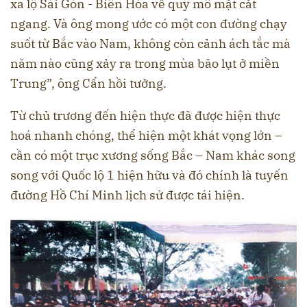
xa lộ Sài Gòn - Biên Hòa về quy mô mặt cắt
ngang. Và ông mong ước có một con đường chạy
suốt từ Bắc vào Nam, không còn cảnh ách tắc mà
năm nào cũng xảy ra trong mùa bão lụt ở miền
Trung”, ông Cẩn hồi tưởng.
Từ chủ trương đến hiện thực đã được hiện thực
hoá nhanh chóng, thể hiện một khát vọng lớn –
cần có một trục xương sống Bắc – Nam khác song
song với Quốc lộ 1 hiện hữu và đó chính là tuyến
đường Hồ Chí Minh lịch sử được tái hiện.