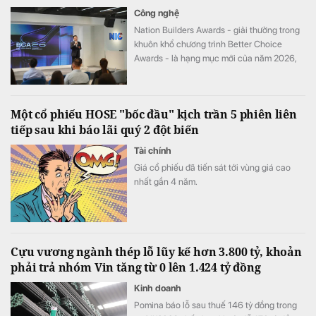
Công nghệ
Nation Builders Awards - giải thưởng trong
khuôn khổ chương trình Better Choice
Awards - là hạng mục mới của năm 2026,
tôn vinh những doanh nghiệp có đóng góp
nổi bật cho sự phát triển của đất nước.
Một cổ phiếu HOSE "bốc đầu" kịch trần 5 phiên liên
tiếp sau khi báo lãi quý 2 đột biến
Tài chính
Giá cổ phiếu đã tiến sát tới vùng giá cao
nhất gần 4 năm.
Cựu vương ngành thép lỗ lũy kế hơn 3.800 tỷ, khoản
phải trả nhóm Vin tăng từ 0 lên 1.424 tỷ đồng
Kinh doanh
Pomina báo lỗ sau thuế 146 tỷ đồng trong