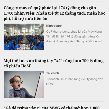
và phát triển (R&D) của cả một năm.
Công ty may có quỹ phúc lợi 174 tỷ đồng cho gần
1.700 nhân viên: Nhận trẻ từ 12 tháng tuổi, miễn học
phí, hỗ trợ nửa tiền ăn
Kinh doanh
Quỹ khen thưởng, phúc lợi của May Hưng
Yên đã lên tới 174 tỷ đồng, gần bằng vốn
điều lệ doanh nghiệp. Nếu quy đổi theo số
lao động cuối năm 2025, quy mô quỹ tương
đương hơn 100 triệu đồng cho mỗi nhân
viên.
Một thế lực vừa thẳng tay "xả" ròng hơn 700 tỷ đồng
cổ phiếu HoSE
Tài chính
Tự doanh CTCK bán ròng 728 tỷ đồng trên
HOSE.
“Gà đẻ trứng vàng” của MWG có thể mở hơn 1.000