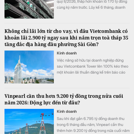
quý II/2026, thấp hơn khoản lỗ 170 tỷ đồng
cùng kỳ năm trước. Lũy kế 6 tháng, doanh
nghiệp lỗ 325 tỷ đồng, chỉ cải thiện khoảng
4 tỷ đồng so với nửa đầu năm 2025.
Không chỉ lãi lớn từ cho vay, vì đâu Vietcombank có
khoản lãi 2.900 tỷ ngay sau khi nắm trọn toà tháp 35
tầng đắc địa hàng đầu phường Sài Gòn?
Kinh doanh
Việc nâng sở hữu tại doanh nghiệp đứng
sau Vietcombank Tower lên 100% kéo theo
một khoản lãi thuần đáng kể trên báo cáo
tài chính hợp nhất của Vietcombank.
Vinpearl cần thu hơn 9.200 tỷ đồng trong nửa cuối
năm 2026: Động lực đến từ đâu?
Kinh doanh
Sau khi đạt gần 6.795 tỷ đồng doanh thu
trong 6 tháng đầu năm, Vinpearl cần thu
thêm hơn 9.200 tỷ đồng trong nửa cuối năm