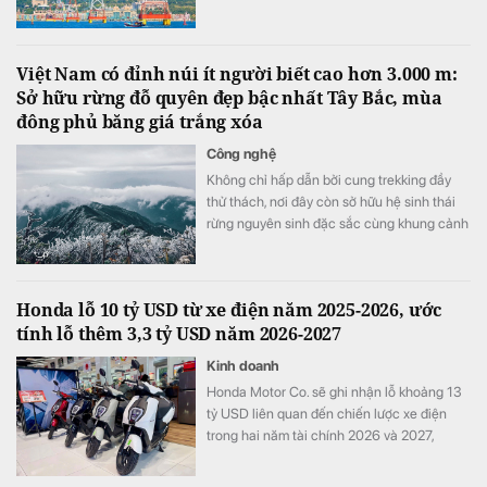
để hoàn thành kế hoạch 16.000 tỷ đồng.
Việt Nam có đỉnh núi ít người biết cao hơn 3.000 m:
Sở hữu rừng đỗ quyên đẹp bậc nhất Tây Bắc, mùa
đông phủ băng giá trắng xóa
Công nghệ
Không chỉ hấp dẫn bởi cung trekking đầy
thử thách, nơi đây còn sở hữu hệ sinh thái
rừng nguyên sinh đặc sắc cùng khung cảnh
biến đổi theo từng mùa trong năm.
Honda lỗ 10 tỷ USD từ xe điện năm 2025-2026, ước
tính lỗ thêm 3,3 tỷ USD năm 2026-2027
Kinh doanh
Honda Motor Co. sẽ ghi nhận lỗ khoảng 13
tỷ USD liên quan đến chiến lược xe điện
trong hai năm tài chính 2026 và 2027,
tương đương khoảng ba năm lợi nhuận hoạt
động và nhiều hơn tổng chi tiêu nghiên cứu