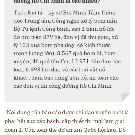
đường Hồ Chí Minh là bao nhiêu?
Theo Đại tá – kỹ sư Bùi Minh Tâm, Giám
đốc Trung tâm Công nghệ xử lý bom mìn
Bộ Tư lệnh Công binh, sau 1 năm nỗ lực
dò tìm trên 879 ha, đơn vị đã thu gom, xử
lý 133 quả bom phá (loại có kích thước
trọng lượng lớn), 8.567 quả bom bi, bom
xuyên; 46 quả tên lửa; 10.971 đầu đạn các
loại; 6.993 lựu đạn và các loại vật nổ
khác… đảm bảo đúng tiến độ, an toàn cho
các đơn vị thi công đường Hồ Chí Minh
"Nội dung của báo cáo được chỉ đạo xuyên suốt là
phải hết sức cấp bách, cấp thiết thì mới làm giai
đoạn 1. Còn toàn thể dự án xin Quốc hội sau. Đó