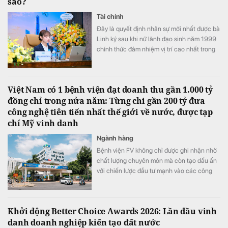
sao?
Tài chính
Đây là quyết định nhân sự mới nhất được bà
Linh ký sau khi nữ lãnh đạo sinh năm 1999
chính thức đảm nhiệm vị trí cao nhất trong
Hội đồng quản trị PC1
Việt Nam có 1 bệnh viện đạt doanh thu gần 1.000 tỷ
đồng chỉ trong nửa năm: Từng chi gần 200 tỷ đưa
công nghệ tiên tiến nhất thế giới về nước, được tạp
chí Mỹ vinh danh
Ngành hàng
Bệnh viện FV không chỉ được ghi nhận nhờ
chất lượng chuyên môn mà còn tạo dấu ấn
với chiến lược đầu tư mạnh vào các công
nghệ y tế hiện đại.
Khởi động Better Choice Awards 2026: Lần đầu vinh
danh doanh nghiệp kiến tạo đất nước