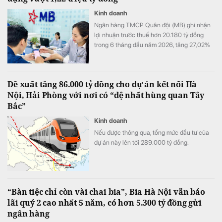
Kinh doanh
Ngân hàng TMCP Quân đội (MB) ghi nhận
lợi nhuận trước thuế hơn 20.180 tỷ đồng
trong 6 tháng đầu năm 2026, tăng 27,02%
so với cùng kỳ. Cùng với tăng trưởng lợi
nhuận, quy mô tín dụng vượt 1,22 triệu tỷ
đồng, trong khi tổng tài sản tiến sát mốc
Đề xuất tăng 86.000 tỷ đồng cho dự án kết nối Hà
1,74 triệu tỷ đồng.
Nội, Hải Phòng với nơi có “đệ nhất hùng quan Tây
Bắc”
Kinh doanh
Nếu được thông qua, tổng mức đầu tư của
dự án này lên tới 289.000 tỷ đồng.
“Bàn tiệc chỉ còn vài chai bia”, Bia Hà Nội vẫn báo
lãi quý 2 cao nhất 5 năm, có hơn 5.300 tỷ đồng gửi
ngân hàng