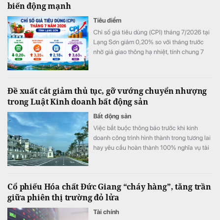
biến động mạnh
Tiêu điểm
Chỉ số giá tiêu dùng (CPI) tháng 7/2026 tại
Lạng Sơn giảm 0,20% so với tháng trước
nhờ giá giao thông hạ nhiệt, tính chung 7
tháng đầu năm CPI bình quân vẫn tăng
3,63%.
Đề xuất cắt giảm thủ tục, gỡ vướng chuyển nhượng
trong Luật Kinh doanh bất động sản
Bất động sản
Việc bắt buộc thông báo trước khi kinh
doanh công trình hình thành trong tương lai
hay yêu cầu hoàn thành 100% nghĩa vụ tài
chính trước khi M&A đang được cho là làm
gia tăng áp lực chi phí. Các chuyên gia và
doanh nghiệp kiến nghị sửa đổi để tạo môi
Cổ phiếu Hóa chất Đức Giang “cháy hàng”, tăng trần
trường đầu tư thông thoáng hơn.
giữa phiên thị trường đỏ lửa
Tài chính