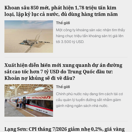
Khoan sâu 850 mét, phát hiện 1,78 triệu tấn kim
loại, lập kỷ lục cả nước, đủ dùng hàng trăm năm
Thế giới
Một công ty khoáng sản xác nhận tìm thấy
hàng chục triệu tấn khoáng sản trị giá lên
tới 3.500 tỷ USD.
Xuất hiện diễn biến mới xung quanh dự án đường
sắt cao tốc hơn 7 tỷ USD do Trung Quốc đầu tư:
Khoản nợ khủng sẽ đi về đâu?
Thế giới
Chính phủ nước này đang tìm cách tái cơ
cấu quản lý tuyến đường sắt nhằm giảm
gánh nặng ngân sách nhà nước.
Lạng Sơn: CPI tháng 7/2026 giảm nhẹ 0,2%, giá vàng