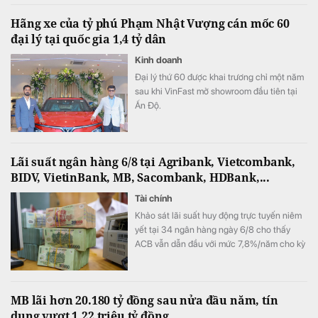
chí có thể đạt kết quả cao hơn mục tiêu đề
Hãng xe của tỷ phú Phạm Nhật Vượng cán mốc 60
ra.
đại lý tại quốc gia 1,4 tỷ dân
Kinh doanh
Đại lý thứ 60 được khai trương chỉ một năm
sau khi VinFast mở showroom đầu tiên tại
Ấn Độ.
Lãi suất ngân hàng 6/8 tại Agribank, Vietcombank,
BIDV, VietinBank, MB, Sacombank, HDBank,...
Tài chính
Khảo sát lãi suất huy động trực tuyến niêm
yết tại 34 ngân hàng ngày 6/8 cho thấy
ACB vẫn dẫn đầu với mức 7,8%/năm cho kỳ
hạn 12 tháng, trong khi LPBank duy trì mức
7,3%/năm và toàn thị trường hiện có 8 ngân
hàng niêm yết lãi suất từ 7%/năm trở lên.
MB lãi hơn 20.180 tỷ đồng sau nửa đầu năm, tín
dụng vượt 1,22 triệu tỷ đồng