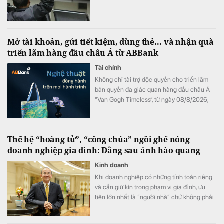
Mở tài khoản, gửi tiết kiệm, dùng thẻ… và nhận quà
triển lãm hàng đầu châu Á từ ABBank
Tài chính
Không chỉ tài trợ độc quyền cho triển lãm
bản quyền đa giác quan hàng đầu châu Á
“Van Gogh Timeless”, từ ngày 08/8/2026,
ABBank mang đến cho khách hàng chương
trình ưu đãi "Giao dịch dễ dàng, nhận quà
kiệt tác". Hàng loạt đặc quyền như vé tham
Thế hệ “hoàng tử”, “công chúa” ngồi ghế nóng
dự triển lãm và bộ quà tặng phiên bản giới
doanh nghiệp gia đình: Đằng sau ánh hào quang
hạn phát triển từ tác phẩm bản quyền Van
Gogh đang chờ đón khách hàng có giao
Kinh doanh
dịch tại ABBank.
Khi doanh nghiệp có những tính toán riêng
và cần giữ kín trong phạm vi gia đình, ưu
tiên lớn nhất là “người nhà” chứ không phải
năng lực.