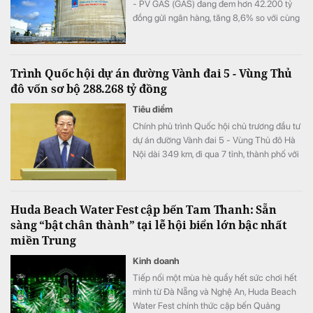
- PV GAS (GAS) đang đem hơn 42.200 tỷ
đồng gửi ngân hàng, tăng 8,6% so với cùng
kỳ song doanh thu từ hoạt động tài chính lại
bất ngờ sụt giảm.
Trình Quốc hội dự án đường Vành đai 5 - Vùng Thủ
đô vốn sơ bộ 288.268 tỷ đồng
Tiêu điểm
Chính phủ trình Quốc hội chủ trương đầu tư
dự án đường Vành đai 5 - Vùng Thủ đô Hà
Nội dài 349 km, đi qua 7 tỉnh, thành phố với
tổng vốn sơ bộ 288.268 tỷ đồng. Dự án
hướng tới mục tiêu kết nối đồng bộ hạ tầng,
mở rộng không gian phát triển cho toàn
Huda Beach Water Fest cập bến Tam Thanh: Sẵn
vùng.
sàng “bật chân thành” tại lễ hội biển lớn bậc nhất
miền Trung
Kinh doanh
Tiếp nối một mùa hè quẩy hết sức chơi hết
mình từ Đà Nẵng và Nghệ An, Huda Beach
Water Fest chính thức cập bến Quảng