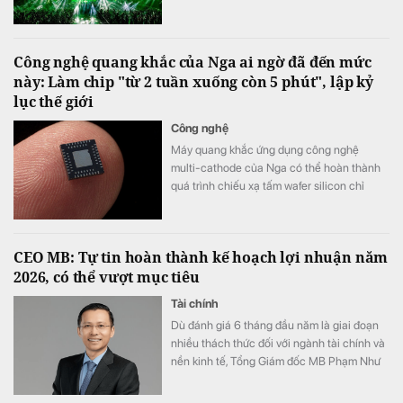
trường biển Tam Thanh ngày 8 - 9/8.
Công nghệ quang khắc của Nga ai ngờ đã đến mức
này: Làm chip "từ 2 tuần xuống còn 5 phút", lập kỷ
lục thế giới
Công nghệ
Máy quang khắc ứng dụng công nghệ
multi-cathode của Nga có thể hoàn thành
quá trình chiếu xạ tấm wafer silicon chỉ
trong khoảng 5 đến 7 phút, thay vì mất 2
tuần như trước đây, tương đương tốc độ xử
lý nhanh hơn tới 3.000 lần.
CEO MB: Tự tin hoàn thành kế hoạch lợi nhuận năm
2026, có thể vượt mục tiêu
Tài chính
Dù đánh giá 6 tháng đầu năm là giai đoạn
nhiều thách thức đối với ngành tài chính và
nền kinh tế, Tổng Giám đốc MB Phạm Như
Ánh cho biết ngân hàng vẫn tự tin hoàn
thành kế hoạch lợi nhuận năm 2026, thậm