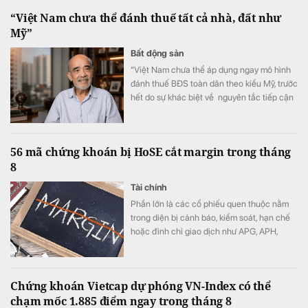
“Việt Nam chưa thể đánh thuế tất cả nhà, đất như
Mỹ”
Bất động sản
“Việt Nam chưa thể áp dụng ngay mô hình
đánh thuế BĐS toàn dân theo kiểu Mỹ, trước
hết do sự khác biệt về nguyên tắc tiếp cận
tài nguyên đất đai, từ đó dẫn tới sự khác
nhau căn bản về cơ cấu tiền lương”.
56 mã chứng khoán bị HoSE cắt margin trong tháng
8
Tài chính
Phần lớn là các cổ phiếu quen thuộc nằm
trong diện bị cảnh báo, kiểm soát, hạn chế
hoặc đình chỉ giao dịch như APG, APH,
DQC, DGC, HVN, LDG, OGC, NVT, PTL,
TDH, TLH, TMT, VCA,…
Chứng khoán Vietcap dự phóng VN-Index có thể
chạm mốc 1.885 điểm ngay trong tháng 8