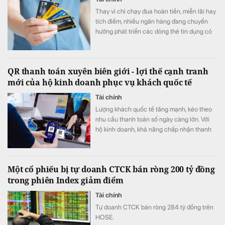
Thay vì chỉ chạy đua hoàn tiền, miễn lãi hay
tích điểm, nhiều ngân hàng đang chuyển
hướng phát triển các dòng thẻ tín dụng có
khả năng cá nhân hóa, cho phép khách
hàng chủ động lựa chọn quyền lợi phù hợp
với nhu cầu chi tiêu. Xu hướng "may đo" trải
QR thanh toán xuyên biên giới - lợi thế cạnh tranh
nghiệm được kỳ vọng sẽ trở thành lợi thế
mới của hộ kinh doanh phục vụ khách quốc tế
cạnh tranh mới của thị trường thẻ trong giai
đoạn tới.
Tài chính
Lượng khách quốc tế tăng mạnh, kéo theo
nhu cầu thanh toán số ngày càng lớn. Với
hộ kinh doanh, khả năng chấp nhận thanh
toán xuyên biên giới không chỉ giúp nâng
cao trải nghiệm khách hàng mà còn mở
rộng cơ hội doanh thu, tăng sức cạnh tranh.
Một cổ phiếu bị tự doanh CTCK bán ròng 200 tỷ đồng
trong phiên Index giảm điểm
Tài chính
Tự doanh CTCK bán ròng 284 tỷ đồng trên
HOSE.