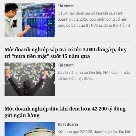
Tài chính
CTCK này đánh giá số liệu kết quả kinh
doanh quý 2/2026 góp phần củng cố nền
tảng cơ bản của thị trường, đồng thời hỗ trợ
mức định giá P/E hấp dẫn của VN-Index.
Một doanh nghiệp sắp trả cổ tức 3.000 đồng/cp, duy
trì “mưa tiền mặt” suốt 15 năm qua
Tài chính
Đây là năm thứ ba liên tiếp HAT duy trì mức
cổ tức tiền mặt 30%.
Một doanh nghiệp dầu khí đem hơn 42.200 tỷ đồng
gửi ngân hàng
Kinh doanh
Kết thúc quý 2/2026, doanh nghiệp dầu khí