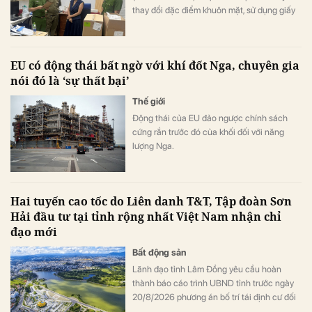
thay đổi đặc điểm khuôn mặt, sử dụng giấy
tờ tùy thân giả nhằm che giấu nhân thân,
trốn tránh sự truy bắt của cơ quan chức
năng. Sau gần 9 năm kiên trì xác minh, truy
EU có động thái bất ngờ với khí đốt Nga, chuyên gia
tìm, lực lượng công an đã phát hiện và bắt
nói đó là ‘sự thất bại’
giữ thành công đối tượng.
Thế giới
Động thái của EU đảo ngược chính sách
cứng rắn trước đó của khối đối với năng
lượng Nga.
Hai tuyến cao tốc do Liên danh T&T, Tập đoàn Sơn
Hải đầu tư tại tỉnh rộng nhất Việt Nam nhận chỉ
đạo mới
Bất động sản
Lãnh đạo tỉnh Lâm Đồng yêu cầu hoàn
thành báo cáo trình UBND tỉnh trước ngày
20/8/2026 phương án bố trí tái định cư đối
với 02 dự án đường bộ cao tốc Tân Phú -