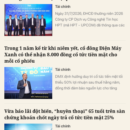
Tài chính
Ngày 31/7/2026, ĐHCĐ thường niên 2026
Công ty CP Dịch vụ Công nghệ Tin học
HPT (mã HPT - UPCOM) đã thông qua các
nội dung quan trọng. Với kết quả kinh tế
vượt kế hoạch, HPT tiếp tục khẳng định
cam kết với cổ đông khi chi trả cổ tức 2025
Trong 1 năm kể từ khi niêm yết, cổ đông Điện Máy
là 20%, xác định năm 2026 tăng tốc triển
Xanh có thể nhận 8.000 đồng cổ tức tiền mặt cho
khai Chiến lược Đột phá giai đoạn 2025–
mỗi cổ phiếu
2030.
Tài chính
DMX định hướng duy trì cổ tức tiền mặt tối
thiểu 50% lợi nhuận sau thuế hằng năm,
đồng thời đảm bảo nguồn lực cho tăng
trưởng dài hạn.
Vừa báo lãi đột biến, “huyền thoại” 65 tuổi trên sàn
chứng khoán chốt ngày trả cổ tức tiền mặt 25%
Tài chính