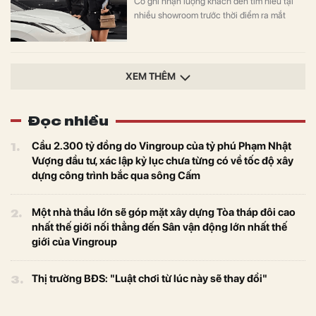
Co ghi nhận lượng khách đến tìm hiểu tại
suốt nhiều năm.
nhiều showroom trước thời điểm ra mắt
chính thức ngày 11/8. Hãng cho biết xe
hướng đến nhóm khách trẻ yêu thích công
nghệ và phong cách, đồng thời hoàn thiện
danh mục sản phẩm điện hóa tại Việt Nam.
XEM THÊM
Đọc nhiều
1.
Cầu 2.300 tỷ đồng do Vingroup của tỷ phú Phạm Nhật
Vượng đầu tư, xác lập kỷ lục chưa từng có về tốc độ xây
dựng công trình bắc qua sông Cấm
2.
Một nhà thầu lớn sẽ góp mặt xây dựng Tòa tháp đôi cao
nhất thế giới nối thẳng đến Sân vận động lớn nhất thế
giới của Vingroup
3.
Thị trường BĐS: "Luật chơi từ lúc này sẽ thay đổi"