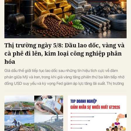
Thị trường ngày 5/8: Dầu lao dốc, vàng và
cà phê đi lên, kim loại công nghiệp phân
hóa
Giá dầu thế giới tiếp tục lao dốc sau những tín hiệu tích cực về đàm
phán giữa Mỹ và Iran, trong khi giá vàng tăng phiên thứ ba liên tiếp nhờ
đồng USD suy yếu và kỳ vọng Fed giảm áp lực tăng lãi suất. Thị trường
thép, quặng sắt, cao su và khí đốt tự nhiên ghi nhận diễn biến phân hóa
trước những yếu tố cung - cầu và rủi ro địa chính trị.