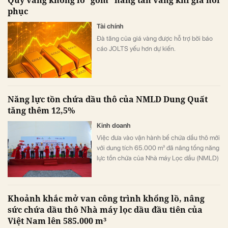
Quỹ vàng khổng lồ "gom" hàng tấn vàng khi giá hồi
phục
Tài chính
Đà tăng của giá vàng được hỗ trợ bởi báo
cáo JOLTS yếu hơn dự kiến.
Năng lực tồn chứa dầu thô của NMLD Dung Quất
tăng thêm 12,5%
Kinh doanh
Việc đưa vào vận hành bể chứa dầu thô mới
với dung tích 65.000 m³ đã nâng tổng năng
lực tồn chứa của Nhà máy Lọc dầu (NMLD)
Dung Quất từ khoảng 520.000 m³ lên
585.000 m³, tương đương tăng thêm 12,5%.
Công trình không chỉ mở rộng quy mô tồn
Khoảnh khắc mở van công trình khổng lồ, nâng
chứa dầu thô của NMLD Dung Quất mà
sức chứa dầu thô Nhà máy lọc dầu đầu tiên của
còn nâng cao khả năng chủ động nguồn
Việt Nam lên 585.000 m³
nguyên liệu, tăng tính linh hoạt trong chế