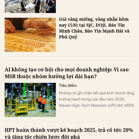
Giá vàng miếng, vàng nhẫn hôm
nay (5/8) tại SJC, DOJI, Bảo Tín
Minh Châu, Bảo Tín Mạnh Hải và
Phú Quý
AI không tạo cơ hội cho mọi doanh nghiệp: Vì sao
MSR thuộc nhóm hưởng lợi dài hạn?
Tiêu điểm
Không chỉ ghi nhận kết quả kinh doanh tăng
trưởng mạnh trong nửa đầu năm 2026,
Masan High-Tech Materials (UPCoM: MSR)
còn đang hưởng lợi từ một sự thay đổi mang
tính cấu trúc của thị trường vật liệu.
HPT hoàn thành vượt kế hoạch 2025, trả cổ tức 20%
và tăng tốc chiến lược đột phá