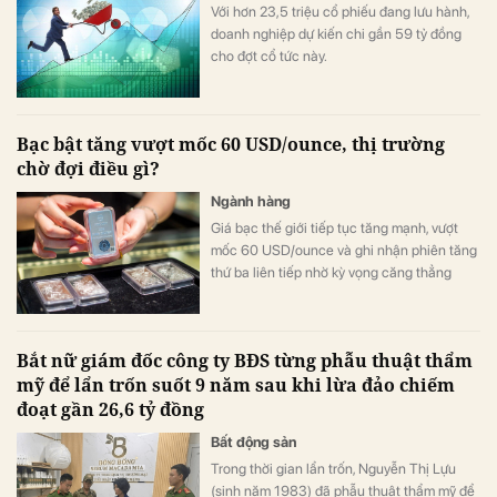
Với hơn 23,5 triệu cổ phiếu đang lưu hành,
doanh nghiệp dự kiến chi gần 59 tỷ đồng
cho đợt cổ tức này.
Bạc bật tăng vượt mốc 60 USD/ounce, thị trường
chờ đợi điều gì?
Ngành hàng
Giá bạc thế giới tiếp tục tăng mạnh, vượt
mốc 60 USD/ounce và ghi nhận phiên tăng
thứ ba liên tiếp nhờ kỳ vọng căng thẳng
Trung Đông hạ nhiệt cùng khả năng Fed
chưa vội nâng lãi suất trong tháng 9.
Bắt nữ giám đốc công ty BĐS từng phẫu thuật thẩm
mỹ để lẩn trốn suốt 9 năm sau khi lừa đảo chiếm
đoạt gần 26,6 tỷ đồng
Bất động sản
Trong thời gian lẩn trốn, Nguyễn Thị Lựu
(sinh năm 1983) đã phẫu thuật thẩm mỹ để