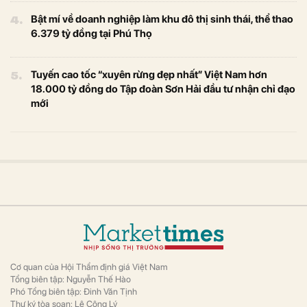
4.
Bật mí về doanh nghiệp làm khu đô thị sinh thái, thể thao
6.379 tỷ đồng tại Phú Thọ
5.
Tuyến cao tốc “xuyên rừng đẹp nhất” Việt Nam hơn
18.000 tỷ đồng do Tập đoàn Sơn Hải đầu tư nhận chỉ đạo
mới
Cơ quan của Hội Thẩm định giá Việt Nam
Tổng biên tập: Nguyễn Thế Hào
Phó Tổng biên tập: Đinh Văn Tịnh
Thư ký tòa soạn: Lê Công Lý