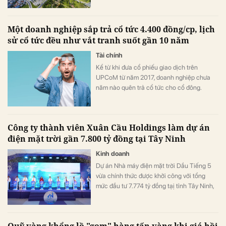
Bảo Lộc và Bảo Lộc - Liên Khương.
Một doanh nghiệp sắp trả cổ tức 4.400 đồng/cp, lịch
sử cổ tức đều như vắt tranh suốt gần 10 năm
Tài chính
Kể từ khi đưa cổ phiếu giao dịch trên
UPCoM từ năm 2017, doanh nghiệp chưa
năm nào quên trả cổ tức cho cổ đông.
Công ty thành viên Xuân Cầu Holdings làm dự án
điện mặt trời gần 7.800 tỷ đồng tại Tây Ninh
Kinh doanh
Dự án Nhà máy điện mặt trời Dầu Tiếng 5
vừa chính thức được khởi công với tổng
mức đầu tư 7.774 tỷ đồng tạị tỉnh Tây Ninh,
góp phần hiện thực hóa chủ trương phát
triển năng lượng sạch, bảo đảm an ninh
năng lượng quốc gia.