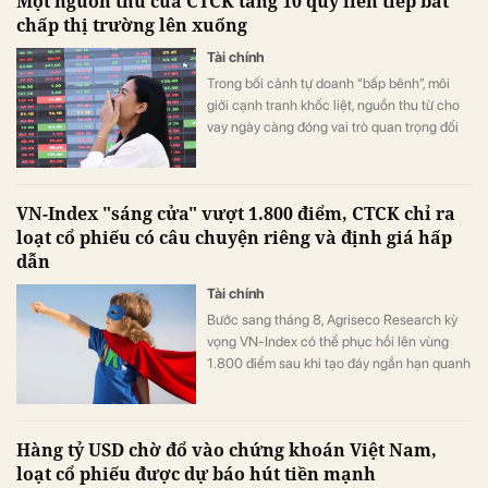
Một nguồn thu của CTCK tăng 10 quý liên tiếp bất
chấp thị trường lên xuống
Tài chính
Trong bối cảnh tự doanh “bấp bênh”, môi
giới cạnh tranh khốc liệt, nguồn thu từ cho
vay ngày càng đóng vai trò quan trọng đối
với các CTCK.
VN-Index "sáng cửa" vượt 1.800 điểm, CTCK chỉ ra
loạt cổ phiếu có câu chuyện riêng và định giá hấp
dẫn
Tài chính
Bước sang tháng 8, Agriseco Research kỳ
vọng VN-Index có thể phục hồi lên vùng
1.800 điểm sau khi tạo đáy ngắn hạn quanh
1.651 điểm.
Hàng tỷ USD chờ đổ vào chứng khoán Việt Nam,
loạt cổ phiếu được dự báo hút tiền mạnh