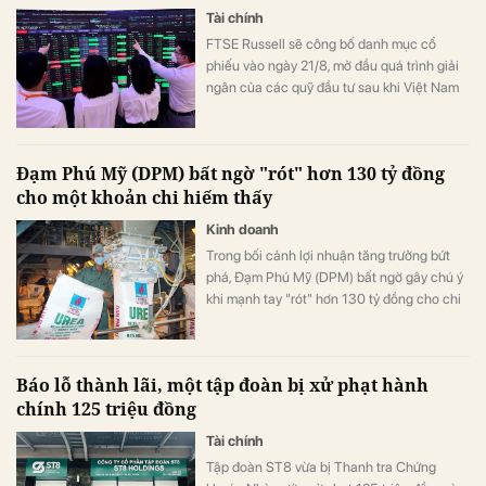
Tài chính
FTSE Russell sẽ công bố danh mục cổ
phiếu vào ngày 21/8, mở đầu quá trình giải
ngân của các quỹ đầu tư sau khi Việt Nam
được nâng hạng. Nhiều công ty chứng
khoán đã chỉ ra những cái tên được dự báo
hút mạnh dòng vốn ngoại trong đợt cơ cấu
Đạm Phú Mỹ (DPM) bất ngờ "rót" hơn 130 tỷ đồng
đầu tiên.
cho một khoản chi hiếm thấy
Kinh doanh
Trong bối cảnh lợi nhuận tăng trưởng bứt
phá, Đạm Phú Mỹ (DPM) bất ngờ gây chú ý
khi mạnh tay "rót" hơn 130 tỷ đồng cho chi
phí nghiên cứu phát triển trong quý II/2026.
Đây là mức chi cao kỷ lục, gấp gần 159 lần
so với cùng kỳ năm trước và là nguyên nhân
Báo lỗ thành lãi, một tập đoàn bị xử phạt hành
chính khiến chi phí quản lý doanh nghiệp
chính 125 triệu đồng
tăng vọt.
Tài chính
Tập đoàn ST8 vừa bị Thanh tra Chứng