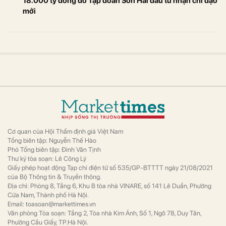
18.000 tỷ đồng do Tập đoàn Sơn Hải đầu tư nhận chỉ đạo
mới
Cơ quan của Hội Thẩm định giá Việt Nam
Tổng biên tập: Nguyễn Thế Hào
Phó Tổng biên tập: Đinh Văn Tịnh
Thư ký tòa soạn: Lê Công Lý
Giấy phép hoạt động Tạp chí điện tử số 535/GP-BTTTT ngày 21/08/2021
của Bộ Thông tin & Truyền thông.
Địa chỉ: Phòng 8, Tầng 6, Khu B tòa nhà VINARE, số 141 Lê Duẩn, Phường
Cửa Nam, Thành phố Hà Nội.
Email: toasoan@markettimes.vn
Văn phòng Tòa soạn: Tầng 2, Tòa nhà Kim Ánh, Số 1, Ngõ 78, Duy Tân,
Phường Cầu Giấy, TP.Hà Nội.