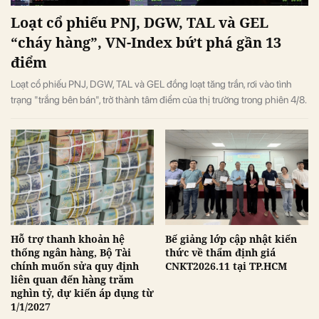
Loạt cổ phiếu PNJ, DGW, TAL và GEL
“cháy hàng”, VN-Index bứt phá gần 13
điểm
Loạt cổ phiếu PNJ, DGW, TAL và GEL đồng loạt tăng trần, rơi vào tình
trạng "trắng bên bán", trở thành tâm điểm của thị trường trong phiên 4/8.
Hỗ trợ thanh khoản hệ
Bế giảng lớp cập nhật kiến
thống ngân hàng, Bộ Tài
thức về thẩm định giá
chính muốn sửa quy định
CNKT2026.11 tại TP.HCM
liên quan đến hàng trăm
nghìn tỷ, dự kiến áp dụng từ
1/1/2027