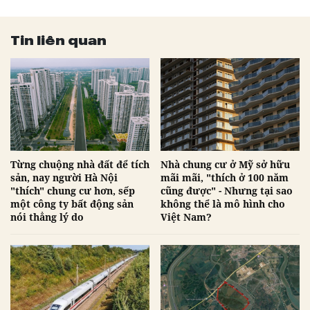
Tin liên quan
Từng chuộng nhà đất để tích
Nhà chung cư ở Mỹ sở hữu
sản, nay người Hà Nội
mãi mãi, "thích ở 100 năm
"thích" chung cư hơn, sếp
cũng được" - Nhưng tại sao
một công ty bất động sản
không thể là mô hình cho
nói thẳng lý do
Việt Nam?