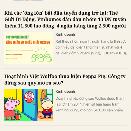
Khi các 'ông lớn' bắt đầu tuyển dụng trở lại: Thế
Giới Di Động, Vinhomes dẫn đầu nhóm 13 DN tuyển
thêm 11.500 lao động, 4 ngân hàng tăng 2.500 người
Kinh doanh
Xét theo nhóm ngành, ngân hàng là lĩnh vực
có nhiều đại diện tăng nhân sự nhất với 4
đại diện gồm VPBank (VPB), HDBank (HDB),
Techcombank (TCB) và KienlongBank
(KLB).
Hoạt hình Việt Wolfoo thua kiện Peppa Pig: Công ty
đứng sau quy mô ra sao?
Kinh doanh
Doanh nghiệp đứng sau Wolfoo được thành
lập từ năm 2014, hiện sở hữu hàng trăm
kênh nội dung, kho hơn 50.000 sản phẩm
và hệ sinh thái trải từ hoạt hình, game đến
cấp quyền thương mại.