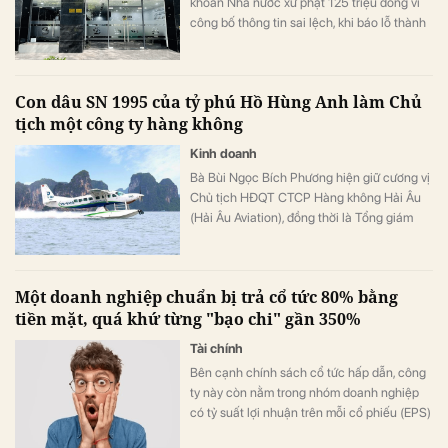
khoán Nhà nước xử phạt 125 triệu đồng vì
công bố thông tin sai lệch, khi báo lỗ thành
lãi.
Con dâu SN 1995 của tỷ phú Hồ Hùng Anh làm Chủ
tịch một công ty hàng không
Kinh doanh
Bà Bùi Ngọc Bích Phương hiện giữ cương vị
Chủ tịch HĐQT CTCP Hàng không Hải Âu
(Hải Âu Aviation), đồng thời là Tổng giám
đốc Công ty TNHH MTV Masterise Retail
Hà Nội.
Một doanh nghiệp chuẩn bị trả cổ tức 80% bằng
tiền mặt, quá khứ từng "bạo chi" gần 350%
Tài chính
Bên cạnh chính sách cổ tức hấp dẫn, công
ty này còn nằm trong nhóm doanh nghiệp
có tỷ suất lợi nhuận trên mỗi cổ phiếu (EPS)
cao.