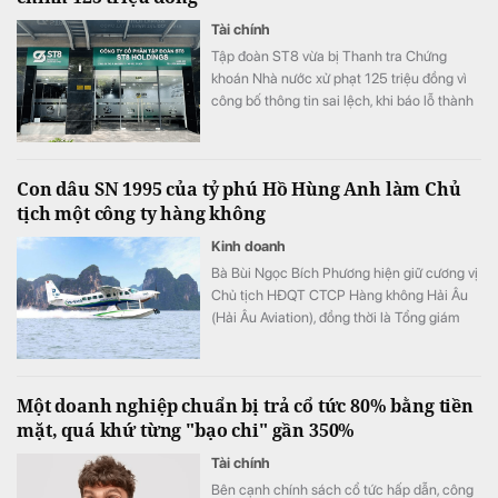
Tài chính
Tập đoàn ST8 vừa bị Thanh tra Chứng
khoán Nhà nước xử phạt 125 triệu đồng vì
công bố thông tin sai lệch, khi báo lỗ thành
lãi.
Con dâu SN 1995 của tỷ phú Hồ Hùng Anh làm Chủ
tịch một công ty hàng không
Kinh doanh
Bà Bùi Ngọc Bích Phương hiện giữ cương vị
Chủ tịch HĐQT CTCP Hàng không Hải Âu
(Hải Âu Aviation), đồng thời là Tổng giám
đốc Công ty TNHH MTV Masterise Retail
Hà Nội.
Một doanh nghiệp chuẩn bị trả cổ tức 80% bằng tiền
mặt, quá khứ từng "bạo chi" gần 350%
Tài chính
Bên cạnh chính sách cổ tức hấp dẫn, công