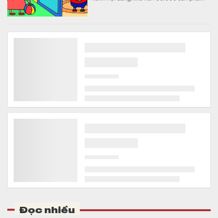
và hệ sinh thái trải từ hoạt hình, game đến
cấp quyền thương mại.
Muốn được Mỹ dỡ bỏ lệnh trừng phạt, một quốc gia
'nghiện' dầu Nga hứa giảm nhập khẩu năng lượng
từ Moscow
Thế giới
Nga hiện là nhà cung cấp dầu lớn nhất cho
quốc gia Trung Đông này.
Nga có thể hỗ trợ Hà Nội xây dựng một công trình
dưới lòng đất
Kinh doanh
Công trình này được kỳ vọng góp phần giúp
thay đổi diện mạo Thủ đô và việc đi lại của
người dân.