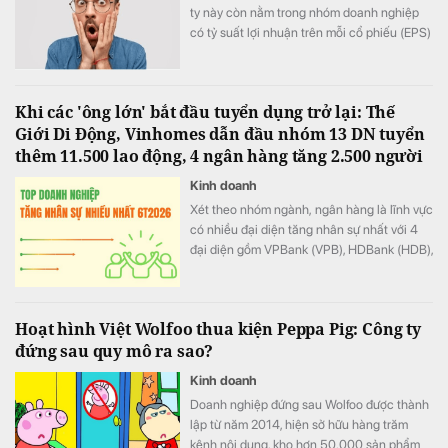
ty này còn nằm trong nhóm doanh nghiệp
có tỷ suất lợi nhuận trên mỗi cổ phiếu (EPS)
cao.
Khi các 'ông lớn' bắt đầu tuyển dụng trở lại: Thế
Giới Di Động, Vinhomes dẫn đầu nhóm 13 DN tuyển
thêm 11.500 lao động, 4 ngân hàng tăng 2.500 người
Kinh doanh
Xét theo nhóm ngành, ngân hàng là lĩnh vực
có nhiều đại diện tăng nhân sự nhất với 4
đại diện gồm VPBank (VPB), HDBank (HDB),
Techcombank (TCB) và KienlongBank
(KLB).
Hoạt hình Việt Wolfoo thua kiện Peppa Pig: Công ty
đứng sau quy mô ra sao?
Kinh doanh
Doanh nghiệp đứng sau Wolfoo được thành
lập từ năm 2014, hiện sở hữu hàng trăm
kênh nội dung, kho hơn 50.000 sản phẩm