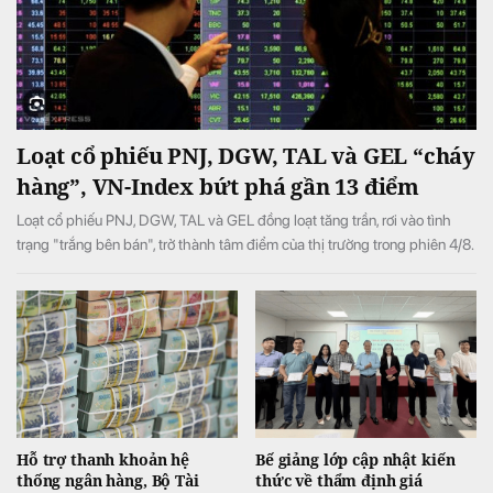
Loạt cổ phiếu PNJ, DGW, TAL và GEL “cháy
hàng”, VN-Index bứt phá gần 13 điểm
Loạt cổ phiếu PNJ, DGW, TAL và GEL đồng loạt tăng trần, rơi vào tình
trạng "trắng bên bán", trở thành tâm điểm của thị trường trong phiên 4/8.
Hỗ trợ thanh khoản hệ
Bế giảng lớp cập nhật kiến
thống ngân hàng, Bộ Tài
thức về thẩm định giá