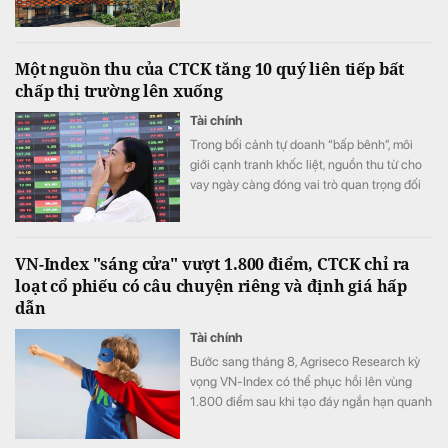
Một nguồn thu của CTCK tăng 10 quý liên tiếp bất
chấp thị trường lên xuống
Tài chính
Trong bối cảnh tự doanh “bấp bênh”, môi
giới cạnh tranh khốc liệt, nguồn thu từ cho
vay ngày càng đóng vai trò quan trọng đối
với các CTCK.
VN-Index "sáng cửa" vượt 1.800 điểm, CTCK chỉ ra
loạt cổ phiếu có câu chuyện riêng và định giá hấp
dẫn
Tài chính
Bước sang tháng 8, Agriseco Research kỳ
vọng VN-Index có thể phục hồi lên vùng
1.800 điểm sau khi tạo đáy ngắn hạn quanh
1.651 điểm.