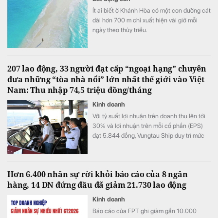
Ít ai biết ở Khánh Hòa có một con đường cát
dài hơn 700 m chỉ xuất hiện vài giờ mỗi
ngày theo thủy triều.
207 lao động, 33 người đạt cấp “ngoại hạng” chuyên
đưa những “tòa nhà nổi” lớn nhất thế giới vào Việt
Nam: Thu nhập 74,5 triệu đồng/tháng
Kinh doanh
Với tỷ suất lợi nhuận trên doanh thu lên tới
30% và lợi nhuận trên mỗi cổ phần (EPS)
đạt 5.844 đồng, Vungtau Ship duy trì mức
trả cổ tức trên 30%/năm
Hơn 6.400 nhân sự rời khỏi báo cáo của 8 ngân
hàng, 14 DN đứng đầu đã giảm 21.730 lao động
Kinh doanh
Báo cáo của FPT ghi giảm gần 10.000