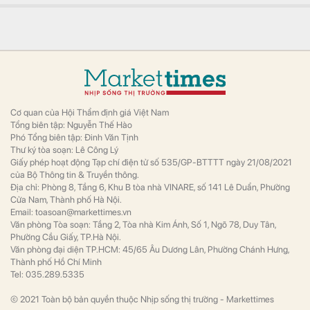
năm cũng được" - Nhưng tại sao không thể là mô
hình cho Việt Nam?
Bất động sản
Tại nước Mỹ, có hàng vạn tòa nhà chung cư
vẫn đứng vững qua hơn một thế kỷ tại New
York, Boston hay Chicago.
Tịch thu gần 5 tỷ đồng tiền mặt, 15 bất động sản, 13
kg vàng cùng số trang sức trị giá 58 tỷ của một cựu
công chức
Thế giới
Số tài sản gồm vàng và bất động sản của
người này có giá trị vượt xa thu nhập hợp
pháp.
Đột kích 27 căn chung cư, triệt phá đường dây lừa
đảo quy mô lớn ở khu đô thị của chủ đầu tư Trung