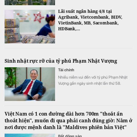
Lãi suất ngân hàng 4/8 tại
Agribank, Vietcombank, BIDV,
VietinBank, MB, Sacombank,
HDBank,...
Sinh nhật rực rỡ của tỷ phú Phạm Nhật Vượng
Tài chính
Nhiều niềm vui đến với tỷ phú Phạm Nhật
Vượng gần ngày sinh nhật lần thứ 58.
Việt Nam có 1 con đường dài hơn 700m "thoắt ẩn
thoắt hiện", muốn đi qua phải canh đúng giờ: Nằm ở
nơi được mệnh danh là "Maldives phiên bản Việt"
Bất động sản