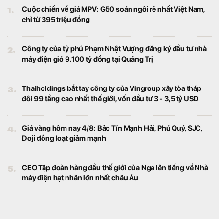
Lãi suất ngân hàng 4/8 tại Agribank, Vietcombank,
BIDV, VietinBank, MB, Sacombank, HDBank,...
Tài chính
Khảo sát lãi suất huy động trực tuyến niêm
yết tại 34 ngân hàng ngày 4/8 cho thấy mặt
bằng lãi suất tiếp tục ổn định. ACB vẫn dẫn
đầu với mức 7,8%/năm cho kỳ hạn 12 tháng,
trong khi LPBank duy trì vị trí thứ hai sau đợt
tăng mạnh lãi suất đầu tháng.
Một doanh nghiệp dầu khí thay Tổng Giám đốc sau
khi báo lãi kỷ lục
Tài chính
Động thái bổ nhiệm nhân sự cấp cao diễn
ra sau khi PVTrans công bố BCTC quý 2 với
nhiều con số tích cực.
Nhà chung cư ở Mỹ sở hữu mãi mãi, "thích ở 100