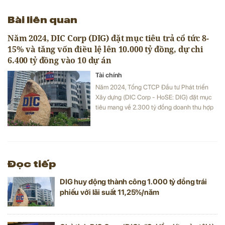
Bài liên quan
Năm 2024, DIC Corp (DIG) đặt mục tiêu trả cổ tức 8-
15% và tăng vốn điều lệ lên 10.000 tỷ đồng, dự chi
6.400 tỷ đồng vào 10 dự án
Tài chính
Năm 2024, Tổng CTCP Đầu tư Phát triển
Xây dựng (DIC Corp - HoSE: DIG) đặt mục
tiêu mang về 2.300 tỷ đồng doanh thu hợp
nhất và 1.010 tỷ đồng lợi nhuận trước thuế
hợp nhất, lần lượt tăng 72,1% và 508,9% so
với kết quả thực hiện năm 2023. Doanh
nghiệp sẽ trả cổ tức 8-15% và tăng vốn
điều lệ lên 10.000 tỷ đồng.
Đọc tiếp
DIG huy động thành công 1.000 tỷ đồng trái
phiếu với lãi suất 11,25%/năm