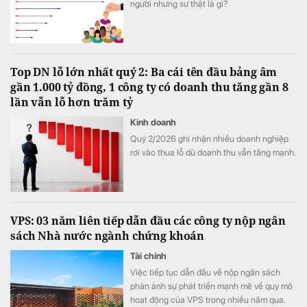
người nhưng sự thật là gì?
Top DN lỗ lớn nhất quý 2: Ba cái tên đầu bảng âm
gần 1.000 tỷ đồng, 1 công ty có doanh thu tăng gần 8
lần vẫn lỗ hơn trăm tỷ
Kinh doanh
Quý 2/2026 ghi nhận nhiều doanh nghiệp
rơi vào thua lỗ dù doanh thu vẫn tăng mạnh.
VPS: 03 năm liên tiếp dẫn đầu các công ty nộp ngân
sách Nhà nước ngành chứng khoán
Tài chính
Việc tiếp tục dẫn đầu về nộp ngân sách
phản ánh sự phát triển mạnh mẽ về quy mô
hoạt động của VPS trong nhiều năm qua.