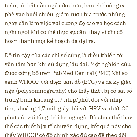
tuần, tôi bắt đầu ngủ sớm hơn, hạn chế uống cà
phê vào buổi chiều, giảm rượu bia trước những
ngày cần làm việc với cường độ cao và học cách
nghỉ ngơi khi cơ thể thực sự cần, thay vì chỉ cố
hoàn thành mọi kế hoạch đã đặt ra.
Độ tin cậy của các chỉ số cũng là điều khiến tôi
yên tâm hơn khi sử dụng lâu dài. Một nghiên cứu
được công bố trên PubMed Central (PMC) khi so
sánh WHOOP với điện tâm đồ (ECG) và đa ký giấc
ngủ (polysomnography) cho thấy thiết bị có sai số
trung bình khoảng 0,7 nhịp/phút đối với nhịp
tim, khoảng 4,7 mili giây đối với HRV và dưới 20
phút đối với tổng thời lượng ngủ. Dù chưa thể thay
thế các thiết bị y tế chuyên dụng, kết quả này cho
thấy WHOOP có độ chính xác đủ cao để theo dõi