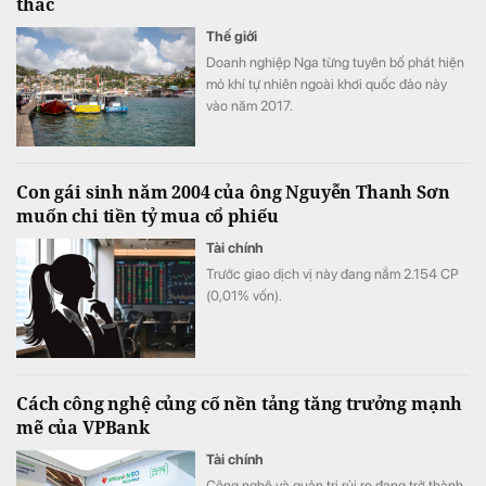
thác
Thế giới
Doanh nghiệp Nga từng tuyên bố phát hiện
mỏ khí tự nhiên ngoài khơi quốc đảo này
vào năm 2017.
Con gái sinh năm 2004 của ông Nguyễn Thanh Sơn
muốn chi tiền tỷ mua cổ phiếu
Tài chính
Trước giao dịch vị này đang nắm 2.154 СР
(0,01% vốn).
Cách công nghệ củng cố nền tảng tăng trưởng mạnh
mẽ của VPBank
Tài chính
Công nghệ và quản trị rủi ro đang trở thành