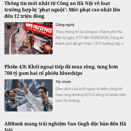
Thông tin mới nhất từ Công an Hà Nội về loạt
trường hợp bị 'phạt nguội': Mức phạt cao nhất lên
đến 12 triệu đồng
Công nghệ
Theo thông tin từ Công an Thành phố Hà
Nội, từ ngày 27/7 đến 02/8/2026, Công an
thành phố đã ghi nhận 1.872 trường hợp vi
phạm thông qua hình ảnh phục vụ công tác
xử lý "phạt nguội"; đồng thời tiếp tục thử
nghiệm thiết bị bay không người lái nhằm
Phiên 4/8: Khối ngoại tiếp đà mua ròng, tung hơn
nâng cao hiệu quả giám sát trật tự giao
700 tỷ gom hai cổ phiếu bluechips
thông, trật tự đô thị trên địa bàn Thành phố.
Tài chính
Giao dịch của khối ngoại là điểm cộng khi
mua ròng khoảng 872 tỷ đồng cổ phiếu trên
toàn thị trường.
ABBank mang trải nghiệm Van Gogh độc bản đến Hà
Nội