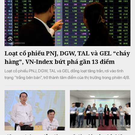
Loạt cổ phiếu PNJ, DGW, TAL và GEL “cháy
hàng”, VN-Index bứt phá gần 13 điểm
Loạt cổ phiếu PNJ, DGW, TAL và GEL đồng loạt tăng trần, rơi vào tình
trạng "trắng bên bán", trở thành tâm điểm của thị trường trong phiên 4/8.