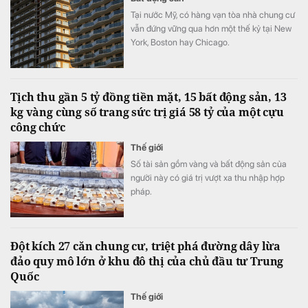
Tại nước Mỹ, có hàng vạn tòa nhà chung cư
vẫn đứng vững qua hơn một thế kỷ tại New
York, Boston hay Chicago.
Tịch thu gần 5 tỷ đồng tiền mặt, 15 bất động sản, 13
kg vàng cùng số trang sức trị giá 58 tỷ của một cựu
công chức
Thế giới
Số tài sản gồm vàng và bất động sản của
người này có giá trị vượt xa thu nhập hợp
pháp.
Đột kích 27 căn chung cư, triệt phá đường dây lừa
đảo quy mô lớn ở khu đô thị của chủ đầu tư Trung
Quốc
Thế giới