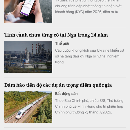
TPBank vừa phát đi thông báo triển khai
chương trình cập nhật thông tin nhận biết
khách hàng (KYC) năm 2026, diễn ra từ
ngày 1/8 đến hết 31/8.
Tình cảnh chưa từng có tại Nga trong 24 năm
Thế giới
Các cuộc không kích của Ukraine khiến cơ
sở hạ tầng dầu khí Nga bị hư hại nghiêm
trọng.
Đảm bảo tiến độ các dự án trọng điểm quốc gia
Bất động sản
Theo Báo Chính phủ, chiều 3/8, Thủ tướng
Chính phủ Lê Minh Hưng chủ trì phiên họp
Chính phủ thường kỳ tháng 7/2026.