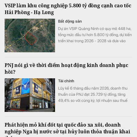
VSIP làm khu công nghiệp 5.800 tỷ đồng cạnh cao tốc
Hải Phòng - Hạ Long
Bất động sản
Dự án VSIP Quảng Ninh có quy mô 448 ha,
tổng mức đầu tư hơn 5.800 tỷ đồng, dự kiến
triển khai trong 2026 - 2028 và đưa vào
hoạt động từ 2029.
PNJ nói gì về thời điểm hoạt động kinh doanh phục
hồi?
Tài chính
Lũy kế 6 tháng đầu năm 2026, doanh thu
thuần của PNJ đạt 25.729 tỷ đồng, tăng
49,4% so với cùng kỳ; lợi nhuận sau thuế
đạt 1.185 tỷ đồng, tăng 6,3%.
Phát hiện mỏ khí đốt tại quốc đảo xa xôi, doanh
nghiệp Nga bị nước sở tại hủy luôn thỏa thuận khai