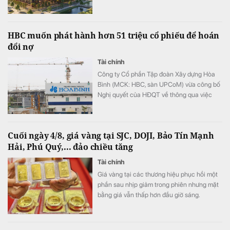
hơn 28% chỉ trong 4 phiên gần nhất.
HBC muốn phát hành hơn 51 triệu cổ phiếu để hoán
đổi nợ
Tài chính
Công ty Cổ phần Tập đoàn Xây dựng Hòa
Bình (MCK: HBC, sàn UPCoM) vừa công bố
Nghị quyết của HĐQT về thông qua việc
triển khai phương án phát hành cổ phiếu để
hoán đổi nợ.
Cuối ngày 4/8, giá vàng tại SJC, DOJI, Bảo Tín Mạnh
Hải, Phú Quý,... đảo chiều tăng
Tài chính
Giá vàng tại các thương hiệu phục hồi một
phần sau nhịp giảm trong phiên nhưng mặt
bằng giá vẫn thấp hơn đầu giờ sáng.