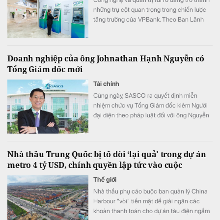
những trụ cột quan trọng trong chiến lược
tăng trưởng của VPBank. Theo Ban Lãnh
đạo ngân hàng, việc tiếp tục đầu tư vào các
mô hình tín dụng, dữ liệu và đội ngũ sẽ giúp
ngân hàng mở rộng không gian tăng trưởng
Doanh nghiệp của ông Johnathan Hạnh Nguyễn có
nhưng vẫn duy trì chất lượng.
Tổng Giám đốc mới
Tài chính
Cùng ngày, SASCO ra quyết định miễn
nhiệm chức vụ Tổng Giám đốc kiêm Người
đại diện theo pháp luật đối với ông Nguyễn
Văn Hùng Cường.
Nhà thầu Trung Quốc bị tố đòi ‘lại quả' trong dự án
metro 4 tỷ USD, chính quyền lập tức vào cuộc
Thế giới
Nhà thầu phụ cáo buộc ban quản lý China
Harbour "vòi" tiền mặt để giải ngân các
khoản thanh toán cho dự án tàu điện ngầm