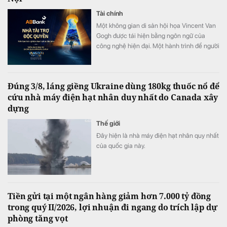
Tài chính
Một không gian di sản hội họa Vincent Van
Gogh được tái hiện bằng ngôn ngữ của
công nghệ hiện đại. Một hành trình để người
xem không chỉ ngắm nhìn nghệ thuật mà
còn thực sự “bước vào” những kiệt tác nổi
tiếng. Tài trợ độc quyền Van Gogh Timeless,
Đúng 3/8, láng giềng Ukraine dùng 180kg thuốc nổ để
ABBank đồng hành kiến tạo một hành trình
cứu nhà máy điện hạt nhân duy nhất do Canada xây
trải nghiệm hạnh phúc độc bản, khó quên
dựng
đến công chúng.
Thế giới
Đây hiện là nhà máy điện hạt nhân quy nhất
của quốc gia này.
Tiền gửi tại một ngân hàng giảm hơn 7.000 tỷ đồng
trong quý II/2026, lợi nhuận đi ngang do trích lập dự
phòng tăng vọt