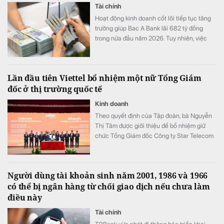
Tài chính
Hoạt động kinh doanh cốt lõi tiếp tục tăng
trưởng giúp Bac A Bank lãi 682 tỷ đồng
trong nửa đầu năm 2026. Tuy nhiên, việc
đẩy mạnh trích lập dự phòng cùng tiền gửi
khách hàng sụt giảm trở thành những điểm
đáng chú ý trong bức tranh tài chính của
Lần đầu tiên Viettel bổ nhiệm một nữ Tổng Giám
ngân hàng.
đốc ở thị trường quốc tế
Kinh doanh
Theo quyết định của Tập đoàn, bà Nguyễn
Thị Tâm được giới thiệu để bổ nhiệm giữ
chức Tổng Giám đốc Công ty Star Telecom
(Unitel). Ông Trần Trung Hưng được bổ
nhiệm giữ chức Tổng Giám đốc Tổng Công
ty Cổ phần Công trình Viettel (VCC).
Người dùng tài khoản sinh năm 2001, 1986 và 1966
có thể bị ngân hàng từ chối giao dịch nếu chưa làm
điều này
Tài chính