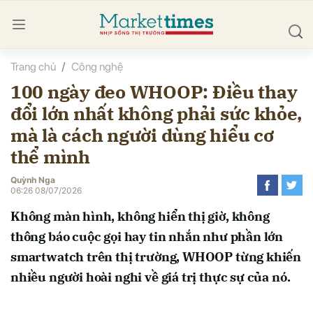
Trang chủ
Công nghệ
bình luận
100 ngày đeo WHOOP: Điều thay
đổi lớn nhất không phải sức khỏe,
mà là cách người dùng hiểu cơ
thể mình
Quỳnh Nga
06:26 08/07/2026
Hủy
G
Không màn hình, không hiển thị giờ, không
thông báo cuộc gọi hay tin nhắn như phần lớn
smartwatch trên thị trường, WHOOP từng khiến
nhiều người hoài nghi về giá trị thực sự của nó.