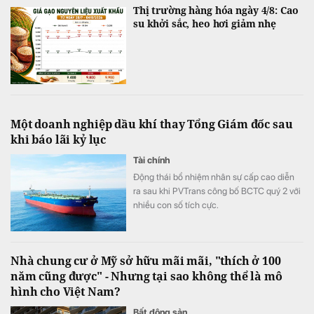
Thị trường hàng hóa ngày 4/8: Cao
su khởi sắc, heo hơi giảm nhẹ
Một doanh nghiệp dầu khí thay Tổng Giám đốc sau
khi báo lãi kỷ lục
Tài chính
Động thái bổ nhiệm nhân sự cấp cao diễn
ra sau khi PVTrans công bố BCTC quý 2 với
nhiều con số tích cực.
Nhà chung cư ở Mỹ sở hữu mãi mãi, "thích ở 100
năm cũng được" - Nhưng tại sao không thể là mô
hình cho Việt Nam?
Bất động sản