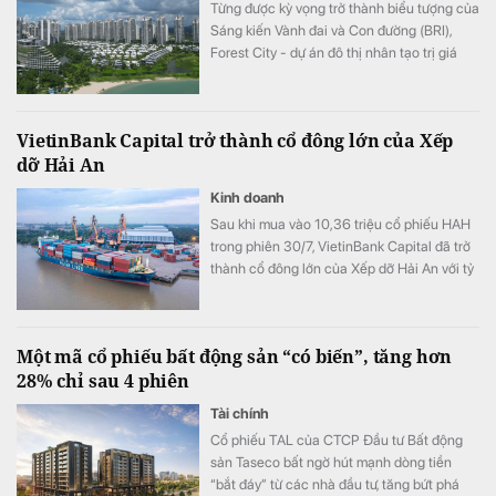
Từng được kỳ vọng trở thành biểu tượng của
Sáng kiến Vành đai và Con đường (BRI),
Forest City - dự án đô thị nhân tạo trị giá
100 tỷ USD của Trung Quốc tại Malaysia -
đang đối mặt hàng loạt bê bối.
VietinBank Capital trở thành cổ đông lớn của Xếp
dỡ Hải An
Kinh doanh
Sau khi mua vào 10,36 triệu cổ phiếu HAH
trong phiên 30/7, VietinBank Capital đã trở
thành cổ đông lớn của Xếp dỡ Hải An với tỷ
lệ sở hữu 9,56% vốn.
Một mã cổ phiếu bất động sản “có biến”, tăng hơn
28% chỉ sau 4 phiên
Tài chính
Cổ phiếu TAL của CTCP Đầu tư Bất động
sản Taseco bất ngờ hút mạnh dòng tiền
“bắt đáy” từ các nhà đầu tư, tăng bứt phá