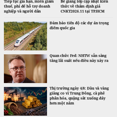
Tiếp tục gia hạn, miễn giảm
Bế giảng lớp cập nhật kiến
thuế, phí để hỗ trợ doanh
thức về thẩm định giá
nghiệp và người dân
CNKT2026.11 tại TP.HCM
Đảm bảo tiến độ các dự án trọng
điểm quốc gia
Quan chức Fed: NHTW sẵn sàng
tăng lãi suất nếu điều này xảy ra
Thị trường ngày 4/8: Dầu và vàng
giằng co vì Trung Đông, cà phê
phân hóa, quặng sắt xuống đáy
hơn một năm