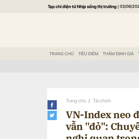
Tạp chí điện tử Nhịp sống thị trường
|
03/08/20
Gửi 
TRANG CHỦ
TIÊU ĐIỂM
THẨM ĐỊNH GIÁ
Trang chủ
Tài chính
VN-Index neo đ
vẫn "đỏ": Chuy
nghị quan trọn