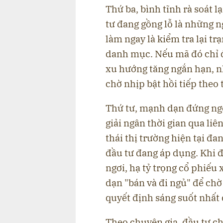
Thứ ba, bình tĩnh rà soát 
tư đang gồng lỗ là những n
làm ngay là kiểm tra lại tr
danh mục. Nếu mã đó chỉ 
xu hướng tăng ngắn hạn, nh
chờ nhịp bật hồi tiếp theo 
Thứ tư, mạnh dạn đứng ngoà
giải ngân thời gian qua liê
thái thị trường hiện tại đ
đầu tư đang áp dụng. Khi 
ngơi, hạ tỷ trọng cổ phiếu
dạn "bán và đi ngủ" để chờ 
quyết định sáng suốt nhất 
Theo chuyên gia, đầu tư c