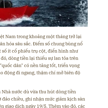
ệt Nam trong khoảng một tháng trở lại
ân hóa sâu sắc. Điểm số chung bùng nổ
 số ít cổ phiếu trụ cột, điển hình như
ó, dòng tiền lại thiếu sự lan tỏa trên
quốc dân" có nền tảng tốt, triển vọng
dao động đi ngang, thậm chí mở biên độ
 Nhà nước dù vừa thu hút dòng tiền
 đảo chiều, ghi nhận mức giảm kịch sàn
n giao dịch ngày 19/5. Thêm vào đó, các