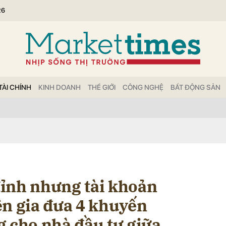
26
bình luận
TÀI CHÍNH
KINH DOANH
THẾ GIỚI
CÔNG NGHỆ
BẤT ĐỘNG SẢN
Hủy
G
ỉnh nhưng tài khoản
ên gia đưa 4 khuyến
g cho nhà đầu tư giữa