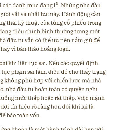
lại các danh mục đang lỗ. Những nhà đầu
gười vất vả nhất lúc này. Hành động cần
ạng thái kỹ thuật của từng cổ phiếu trong
đang điều chỉnh bình thường trong một
à đầu tư vẫn có thể ưu tiên nắm giữ để
thay vì bán tháo hoảng loạn.
i khi liên tục sai. Nếu các quyết định
n tục phạm sai lầm, điều đó cho thấy trạng
ang không phù hợp với chiến lược mà nhà
đó, nhà đầu tư hoàn toàn có quyền nghỉ
 xuống mức thấp hoặc rất thấp. Việc mạnh
đợi tín hiệu rõ ràng hơn đôi khi lại là
để bảo toàn vốn.
hứng khoán là một hành trình dài hạn với