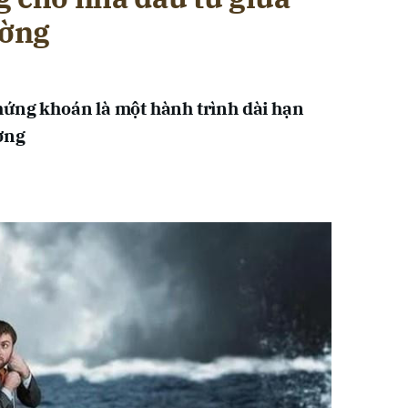
ường
hứng khoán là một hành trình dài hạn
ờng