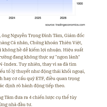
y, ông Nguyễn Trọng Đình Tâm, Giám đốc
hàng Cá nhân, Chứng khoán Thiên Việt,
ại không hề dễ kiếm lợi nhuận. Hiệu suất
trường đang không thực sự "ngon lành"
-Index. Tuy nhiên, thay vì sa đà tìm
u tố lý thuyết như động thái khối ngoại,
h hay cơ cấu quỹ ETF, điều quan trọng
xác định rõ hành động tiếp theo.
g Tâm đưa ra 4 chiến lược cụ thể tùy
từng nhà đầu tư.