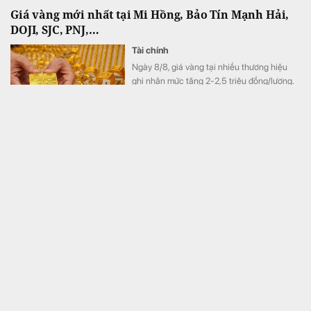
Giá vàng mới nhất tại Mi Hồng, Bảo Tín Mạnh Hải,
DOJI, SJC, PNJ,…
Tài chính
Ngày 8/8, giá vàng tại nhiều thương hiệu
ghi nhận mức tăng 2-2,5 triệu đồng/lượng.
Thanh tra Chính phủ chuyển Bộ Công an thông tin 7
cá nhân bán vàng không rõ nguồn gốc, giao dịch
hơn 2.000 tỷ đồng, 6 doanh nghiệp kê khai sai thuế
Kinh doanh
Thanh tra Chính phủ vừa chuyển Bộ Công
an thông tin có dấu hiệu vi phạm pháp luật
liên quan hoạt động kinh doanh vàng, trong
đó có 7 cá nhân bán vàng nguyên liệu
không rõ nguồn gốc, xuất xứ với tổng giá trị
giao dịch khoảng 2.084 tỷ đồng.
Cấm hành vi đứng tên hộ để góp vốn vào doanh