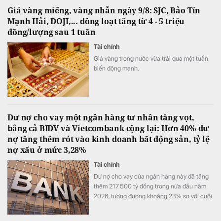
doanh nghiệp trả phí trước hoặc cung cấp
Giá vàng miếng, vàng nhẫn ngày 9/8: SJC, Bảo Tín
thông tin đăng nhập, mã OTP và chữ ký số.
Mạnh Hải, DOJI,... đồng loạt tăng từ 4 - 5 triệu
đồng/lượng sau 1 tuần
Tài chính
Giá vàng trong nước vừa trải qua một tuần
biến động mạnh.
Dư nợ cho vay một ngân hàng tư nhân tăng vọt,
bằng cả BIDV và Vietcombank cộng lại: Hơn 40% dư
nợ tăng thêm rót vào kinh doanh bất động sản, tỷ lệ
nợ xấu ở mức 3,28%
Tài chính
Dư nợ cho vay của ngân hàng này đã tăng
thêm 217.500 tỷ đồng trong nửa đầu năm
2026, tương đương khoảng 23% so với cuối
năm 2025.