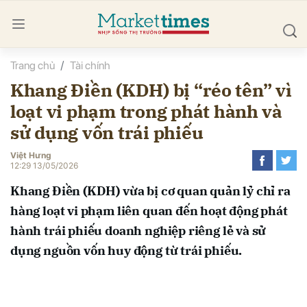
Trang chủ
Tài chính
bình luận
Khang Điền (KDH) bị “réo tên” vì
loạt vi phạm trong phát hành và
sử dụng vốn trái phiếu
Việt Hưng
12:29 13/05/2026
Khang Điền (KDH) vừa bị cơ quan quản lỷ chỉ ra
Hủy
G
hàng loạt vi phạm liên quan đến hoạt động phát
hành trái phiếu doanh nghiệp riêng lẻ và sử
dụng nguồn vốn huy động từ trái phiếu.