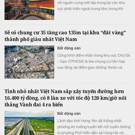
với nguồn cung mới tập trung tại các khu
vực phát triển ngoài trung tâm, trong khi
nguồn cung văn phòng hạng A tại khu vực
trung tâm ngày càng hạn chế.
Sẽ có chung cư 35 tầng cao 135m tại khu “đất vàng”
thành phố giàu nhất Việt Nam
Bất động sản
Công trình điểm nhấn trong khu vực Chợ Gà
- Gạo (TPHCM) là tòa chung cư hỗn hợp
cao tầng, tại điểm giao đường Yersin và
đường Võ Văn Kiệt. Tòa nhà 35 tầng cao
135 m, gồm khối đế cao 5 tầng và khối tháp
30 tầng.
Tỉnh nhỏ nhất Việt Nam sắp xây tuyến đường hơn
16.400 tỷ đồng, có 8 làn xe với tốc độ 120 km/giờ nối
thẳng Vành đai 4 ra biển
Bất động sản
Lãnh đạo tỉnh Hưng Yên đã thống nhất
phương án hướng tuyến kết nối tuyến đường
từ phường Phố Hiến đến xã Hưng Hà với