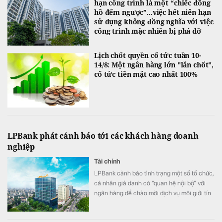
hạn công trình là một “chiếc đồng
hồ đếm ngược”...việc hết niên hạn
sử dụng không đồng nghĩa với việc
công trình mặc nhiên bị phá dỡ
Lịch chốt quyền cổ tức tuần 10-
14/8: Một ngân hàng lớn "lăn chốt",
cổ tức tiền mặt cao nhất 100%
LPBank phát cảnh báo tới các khách hàng doanh
nghiệp
Tài chính
LPBank cảnh báo tình trạng một số tổ chức,
cá nhân giả danh có “quan hệ nội bộ” với
ngân hàng để chào mời dịch vụ môi giới tín
dụng, cam kết “bao trọn gói”, “đảm bảo
100% được phê duyệt”, thậm chí yêu cầu