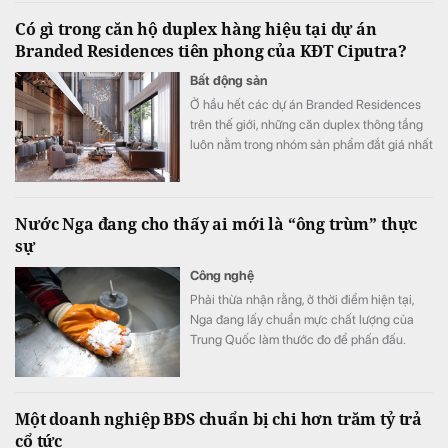
Có gì trong căn hộ duplex hàng hiệu tại dự án
Branded Residences tiên phong của KĐT Ciputra?
Bất động sản
Ở hầu hết các dự án Branded Residences
trên thế giới, những căn duplex thông tầng
luôn nằm trong nhóm sản phẩm đắt giá nhất
nhờ đưa trọn trải nghiệm của dinh thự mặt
đất lên giữa tầng không với cấu trúc 2 tầng
độc lập, tầm nhìn panorama khoáng đạt và
Nước Nga đang cho thấy ai mới là “ông trùm” thực
không gian ngoài trời riêng tư tuyệt đối.
sự
Công nghệ
Phải thừa nhận rằng, ở thời điểm hiện tại,
Nga đang lấy chuẩn mực chất lượng của
Trung Quốc làm thước đo để phấn đấu.
Một doanh nghiệp BĐS chuẩn bị chi hơn trăm tỷ trả
cổ tức