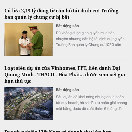
Cú lừa 2,13 tỷ đồng từ căn hộ tái định cư: Trưởng
ban quản lý chung cư bị bắt
Bất động sản
Dù không được giao quyền mua bán,
chuyển nhượng căn hộ tái định cư, nguyên
Trưởng Ban quản lý Chung cư 1050 căn
vẫn đứng ra ký giấy tờ, nhận tiền và bàn giao
căn hộ cho người mua, tạo niềm tin rằng
giao dịch hợp pháp.
Loạt siêu dự án của Vinhomes, FPT, liên danh Đại
Quang Minh - THACO - Hòa Phát… được xem xét gia
hạn thủ tục
Bất động sản
Sáu dự án đã khởi công nhưng chưa hoàn
tất quy hoạch, hồ sơ đầu tư hoặc giải phóng
mặt bằng, được đề xuất thêm 6 tháng để
đáp ứng đủ điều kiện.