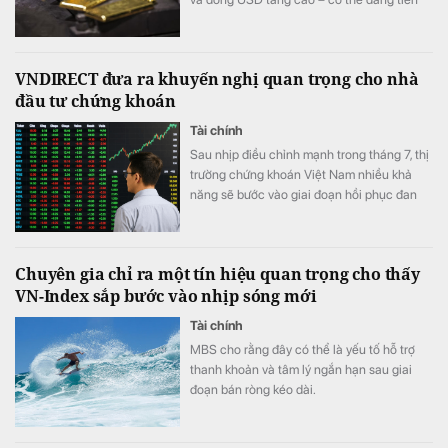
gần giới hạn.
VNDIRECT đưa ra khuyến nghị quan trọng cho nhà
đầu tư chứng khoán
Tài chính
Sau nhịp điều chỉnh mạnh trong tháng 7, thị
trường chứng khoán Việt Nam nhiều khả
năng sẽ bước vào giai đoạn hồi phục đan
xen các phiên rung lắc khi dòng tiền chưa
thực sự cải thiện và tâm lý nhà đầu tư vẫn
thận trọng trước nhiều yếu tố bất định từ
Chuyên gia chỉ ra một tín hiệu quan trọng cho thấy
bên ngoài.
VN-Index sắp bước vào nhịp sóng mới
Tài chính
MBS cho rằng đây có thể là yếu tố hỗ trợ
thanh khoản và tâm lý ngắn hạn sau giai
đoạn bán ròng kéo dài.