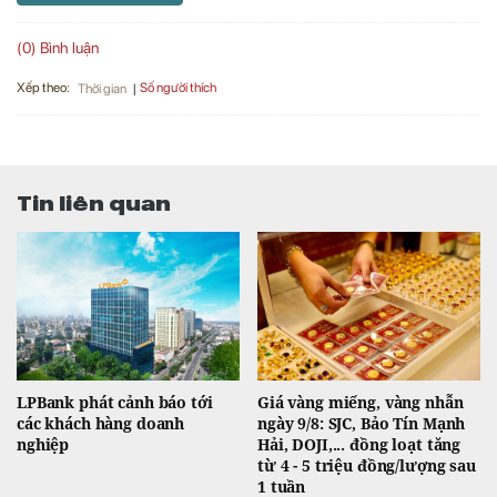
(0) Bình luận
Xếp theo:
Số người thích
Thời gian
Tin liên quan
LPBank phát cảnh báo tới
Giá vàng miếng, vàng nhẫn
các khách hàng doanh
ngày 9/8: SJC, Bảo Tín Mạnh
nghiệp
Hải, DOJI,... đồng loạt tăng
từ 4 - 5 triệu đồng/lượng sau
1 tuần