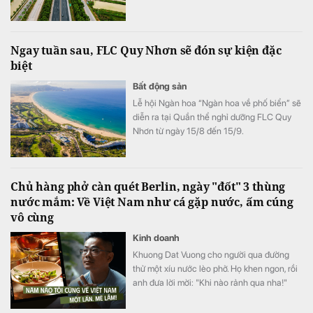
CT.16.
Ngay tuần sau, FLC Quy Nhơn sẽ đón sự kiện đặc
biệt
Bất động sản
Lễ hội Ngàn hoa “Ngàn hoa về phố biển” sẽ
diễn ra tại Quần thể nghỉ dưỡng FLC Quy
Nhơn từ ngày 15/8 đến 15/9.
Chủ hàng phở càn quét Berlin, ngày "đốt" 3 thùng
nước mắm: Về Việt Nam như cá gặp nước, ấm cúng
vô cùng
Kinh doanh
Khuong Dat Vuong cho người qua đường
thử một xíu nước lèo phở. Họ khen ngon, rồi
anh đưa lời mời: "Khi nào rảnh qua nha!"