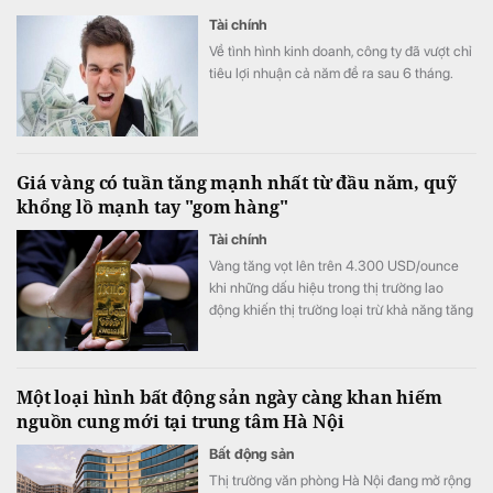
Tài chính
Về tình hình kinh doanh, công ty đã vượt chỉ
tiêu lợi nhuận cả năm đề ra sau 6 tháng.
Giá vàng có tuần tăng mạnh nhất từ đầu năm, quỹ
khổng lồ mạnh tay "gom hàng"
Tài chính
Vàng tăng vọt lên trên 4.300 USD/ounce
khi những dấu hiệu trong thị trường lao
động khiến thị trường loại trừ khả năng tăng
lãi suất từ ​​Cục Dự trữ Liên bang (Fed).
Một loại hình bất động sản ngày càng khan hiếm
nguồn cung mới tại trung tâm Hà Nội
Bất động sản
Thị trường văn phòng Hà Nội đang mở rộng