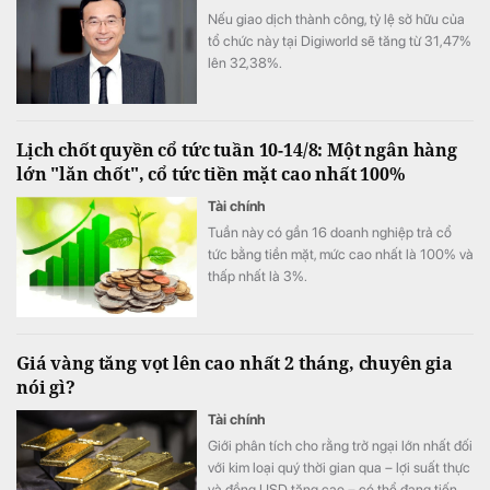
Nếu giao dịch thành công, tỷ lệ sở hữu của
tổ chức này tại Digiworld sẽ tăng từ 31,47%
lên 32,38%.
Lịch chốt quyền cổ tức tuần 10-14/8: Một ngân hàng
lớn "lăn chốt", cổ tức tiền mặt cao nhất 100%
Tài chính
Tuần này có gần 16 doanh nghiệp trả cổ
tức bằng tiền mặt, mức cao nhất là 100% và
thấp nhất là 3%.
Giá vàng tăng vọt lên cao nhất 2 tháng, chuyên gia
nói gì?
Tài chính
Giới phân tích cho rằng trở ngại lớn nhất đối
với kim loại quý thời gian qua – lợi suất thực
và đồng USD tăng cao – có thể đang tiến