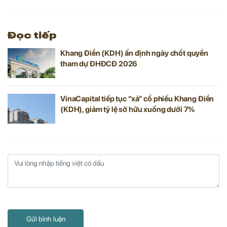
Đọc tiếp
Khang Điền (KDH) ấn định ngày chốt quyền
tham dự ĐHĐCĐ 2026
VinaCapital tiếp tục “xả” cổ phiếu Khang Điền
(KDH), giảm tỷ lệ sở hữu xuống dưới 7%
Gửi bình luận