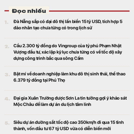
căn dinh thự diện tích lớn vừa chính thức
được triển khai, trở thành một trong những
khu đô thị ven sông quy mô lớn tại Hà Nội.
Thất vọng với Washington, nhiều nước đồng minh
của Mỹ quay sang 'cầu cứu' Trung Quốc
Thế giới
Các nước đồng minh vùng Vịnh của Mỹ
đang đặt kỳ vọng lớn vào Trung Quốc.
Thị trường ngày 1/8: Giá dầu lại tăng nóng, vàng
giảm trước biến động của đồng USD, ca cao tăng gần
7%
Ngành hàng
Rủi ro địa chính trị tiếp tục nâng đỡ giá
năng lượng, trong khi vàng điều chỉnh sau
khi đồng USD biến động. Nhóm nông sản
ghi nhận nhiều điểm sáng với cà phê