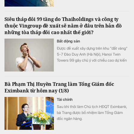
đoạn 2026 - 2030 và Khung quản trị doanh
nghiệp mới theo định hướng tiếp cận các
chuẩn mực quản trị quốc tế, phù hợp với
Siêu tháp đôi 99 tầng do Thaiholdings và công ty
quy định của pháp luật Việt Nam.
thuộc Vingroup đề xuất sẽ nằm ở đâu trên bản đồ
những tòa tháp đôi cao nhất thế giới?
Bất động sản
Được đề xuất xây dựng trên khu "đất vàng"
5-7 Đào Duy Anh (Hà Nội), Hanoi Twin
Towers 99 gây chú ý với chiều cao dự kiến
568 m, tổng vốn đầu tư 3 - 3,5 tỷ USD và
hàng loạt mục tiêu xác lập kỷ lục thế giới
nếu được cơ quan có thẩm quyền chấp
Bà Phạm Thị Huyền Trang làm Tổng Giám đốc
thuận triển khai.
Eximbank từ hôm nay (1/8)
Tài chính
Sau khi thôi làm Chủ tịch HĐQT Eximbank,
bà Trang được bổ nhiệm làm Tổng Giám
đốc ngân hàng.