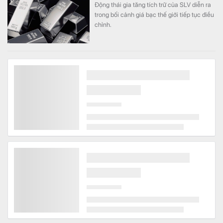
Động thái gia tăng tích trữ của SLV diễn ra
trong bối cảnh giá bạc thế giới tiếp tục điều
chỉnh.
Cận cảnh nhan sắc “vạn người mê” của nữ chủ tịch
sinh năm 1999 khi đi thị sát dự án nghìn tỷ
Tài chính
Ít ngày sau khi được bầu giữ chức Chủ tịch
HĐQT PC1, bà Trịnh Khánh Linh đã có
chuyến thị sát công trường dự án Khu công
nghiệp Nhật Bản - Hải Phòng giai đoạn 2
(NHIZ II).
Chính thức khởi công siêu dự án chạy dọc 11km ven
sông, có gần 2.000 dinh thự với diện tích thuộc hàng
"khủng” ngay giữa thủ đô
Bất động sản
Dự án Noble Rivera với quy mô gần 250 ha,
trải dài khoảng 11 km ven sông, gần 2000