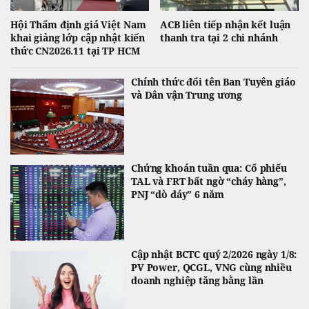
Hội Thẩm định giá Việt Nam
ACB liên tiếp nhận kết luận
khai giảng lớp cập nhật kiến
thanh tra tại 2 chi nhánh
thức CN2026.11 tại TP HCM
Chính thức đổi tên Ban Tuyên giáo
và Dân vận Trung ương
Chứng khoán tuần qua: Cổ phiếu
TAL và FRT bất ngờ “cháy hàng”,
PNJ “dò đáy” 6 năm
Cập nhật BCTC quý 2/2026 ngày 1/8:
PV Power, QCGL, VNG cùng nhiều
doanh nghiệp tăng bằng lần