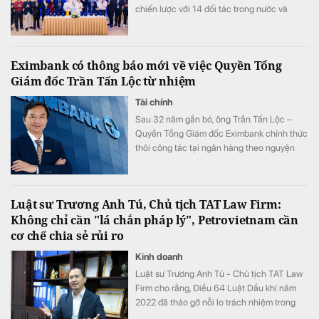
chiến lược với 14 đối tác trong nước và
quốc tế.
Eximbank có thông báo mới về việc Quyền Tổng
Giám đốc Trần Tấn Lộc từ nhiệm
Tài chính
Sau 32 năm gắn bó, ông Trần Tấn Lộc –
Quyền Tổng Giám đốc Eximbank chính thức
thôi công tác tại ngân hàng theo nguyện
vọng cá nhân từ ngày 1/8.
Luật sư Trương Anh Tú, Chủ tịch TAT Law Firm:
Không chỉ cần "lá chắn pháp lý", Petrovietnam cần
cơ chế chia sẻ rủi ro
Kinh doanh
Luật sư Trương Anh Tú - Chủ tịch TAT Law
Firm cho rằng, Điều 64 Luật Dầu khí năm
2022 đã tháo gỡ nỗi lo trách nhiệm trong
hoạt động tìm kiếm, thăm dò. Tuy nhiên, để