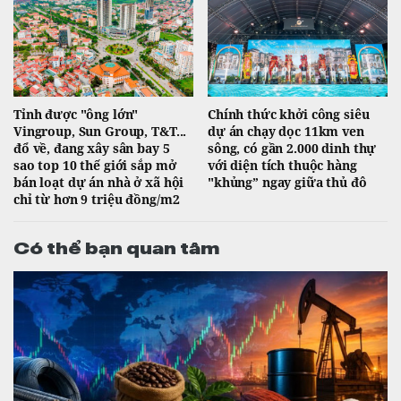
Tỉnh được "ông lớn"
Chính thức khởi công siêu
Vingroup, Sun Group, T&T...
dự án chạy dọc 11km ven
đổ về, đang xây sân bay 5
sông, có gần 2.000 dinh thự
sao top 10 thế giới sắp mở
với diện tích thuộc hàng
bán loạt dự án nhà ở xã hội
"khủng” ngay giữa thủ đô
chỉ từ hơn 9 triệu đồng/m2
Có thể bạn quan tâm