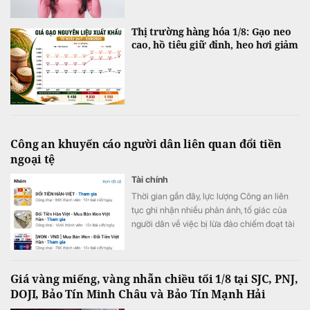
Thị trường hàng hóa 1/8: Gạo neo
cao, hồ tiêu giữ đỉnh, heo hơi giảm
Công an khuyến cáo người dân liên quan đổi tiền
ngoại tệ
Tài chính
Thời gian gần đây, lực lượng Công an liên
tục ghi nhận nhiều phản ánh, tố giác của
người dân về việc bị lừa đảo chiếm đoạt tài
sản khi tham gia các hoạt động đổi tiền
ngoại tệ trực tuyến, đặc biệt là giao dịch
giữa đồng Việt Nam (VND) và Won Hàn
Giá vàng miếng, vàng nhẫn chiều tối 1/8 tại SJC, PNJ,
Quốc (KRW).
DOJI, Bảo Tín Minh Châu và Bảo Tín Mạnh Hải