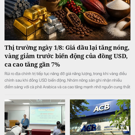
Thị trường ngày 1/8: Giá dầu lại tăng nóng,
vàng giảm trước biến động của đồng USD,
ca cao tăng gần 7%
Rủi ro địa chính trị tiếp tục nâng đỡ giá năng lượng, trong khi vàng điều
chỉnh sau khi đồng USD biến động. Nhóm nông sản ghi nhận nhiều
điểm sáng với cà phê Arabica và ca cao tăng mạnh nhờ nguồn cung thắt
chặt, còn thị trường thép và quặng sắt vẫn chịu áp lực từ các yếu tố
thương mại, chi phí sản xuất và nguy cơ gián đoạn nguồn cung.