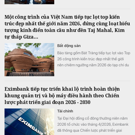
Tập đoàn Công nghiệp - Năng lượng Quốc
gia Viêt Nam (Petrovietnam) tiếp tục đầu tư
Một công trình của Việt Nam tiếp tục lọt top kiến
gia tăng trữ lượng, điều cần thiết không chỉ
trúc đẹp nhất thế giới năm 2026, đứng cùng loạt biểu
là "lá chắn pháp lý" mà còn là cơ chế chia
tượng kinh điển toàn cầu như đền Taj Mahal, Kim
sẻ rủi ro.
tự tháp Giza...
Bất động sản
Bảo tàng gốm Bát Tràng tiếp tục lọt vào Top
26 công trình kiến trúc đẹp nhất thế giới
nên chiêm ngưỡng năm 2026 do tạp chí du
lịch Time Out bình chọn.
Eximbank tiếp tục triển khai lộ trình hoàn thiện
khung quản trị và bộ máy điều hành theo Chiến
lược phát triển giai đoạn 2026 - 2030
Tài chính
Tại Đại hội đồng cổ đông thường niên năm
2026 tổ chức vào tháng 4/2026, Eximbank
đã thông qua Chiến lược phát triển giai