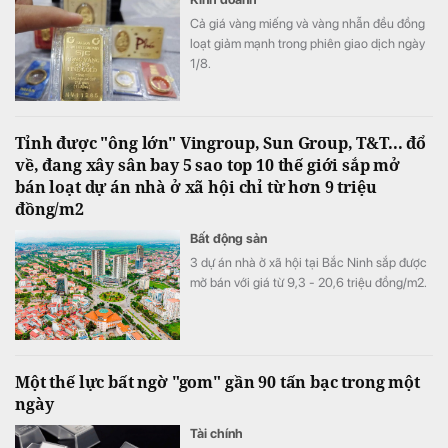
Cả giá vàng miếng và vàng nhẫn đều đồng
loạt giảm mạnh trong phiên giao dịch ngày
1/8.
Tỉnh được "ông lớn" Vingroup, Sun Group, T&T... đổ
về, đang xây sân bay 5 sao top 10 thế giới sắp mở
bán loạt dự án nhà ở xã hội chỉ từ hơn 9 triệu
đồng/m2
Bất động sản
3 dự án nhà ở xã hội tại Bắc Ninh sắp được
mở bán với giá từ 9,3 - 20,6 triệu đồng/m2.
Một thế lực bất ngờ "gom" gần 90 tấn bạc trong một
ngày
Tài chính