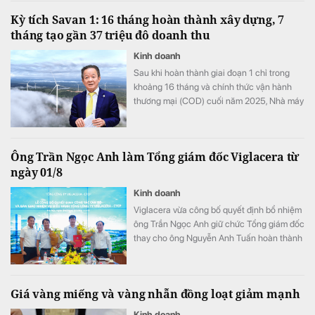
Kỳ tích Savan 1: 16 tháng hoàn thành xây dựng, 7
tháng tạo gần 37 triệu đô doanh thu
Kinh doanh
Sau khi hoàn thành giai đoạn 1 chỉ trong
khoảng 16 tháng và chính thức vận hành
thương mại (COD) cuối năm 2025, Nhà máy
điện gió Savan 1 của T&T Group đang bước
vào giai đoạn mang ý nghĩa bước ngoặt: tạo
dòng tiền.
Ông Trần Ngọc Anh làm Tổng giám đốc Viglacera từ
ngày 01/8
Kinh doanh
Viglacera vừa công bố quyết định bổ nhiệm
ông Trần Ngọc Anh giữ chức Tổng giám đốc
thay cho ông Nguyễn Anh Tuấn hoàn thành
nhiệm vụ sau 40 năm công tác. Sự chuyển
giao diễn ra trong bối cảnh doanh nghiệp
đạt doanh thu 7 tháng hơn 9.100 tỷ đồng và
Giá vàng miếng và vàng nhẫn đồng loạt giảm mạnh
duy trì đà tăng trưởng tích cực.
Kinh doanh