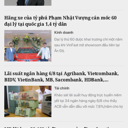
Ánh cho biết ngân hàng vẫn tự tin hoàn
thành kế hoạch lợi nhuận năm 2026, thậm
chí có thể đạt kết quả cao hơn mục tiêu đề
Hãng xe của tỷ phú Phạm Nhật Vượng cán mốc 60
ra.
đại lý tại quốc gia 1,4 tỷ dân
Kinh doanh
Đại lý thứ 60 được khai trương chỉ một năm
sau khi VinFast mở showroom đầu tiên tại
Ấn Độ.
Lãi suất ngân hàng 6/8 tại Agribank, Vietcombank,
BIDV, VietinBank, MB, Sacombank, HDBank,...
Tài chính
Khảo sát lãi suất huy động trực tuyến niêm
yết tại 34 ngân hàng ngày 6/8 cho thấy
ACB vẫn dẫn đầu với mức 7,8%/năm cho kỳ
hạn 12 tháng, trong khi LPBank duy trì mức
7,3%/năm và toàn thị trường hiện có 8 ngân
hàng niêm yết lãi suất từ 7%/năm trở lên.