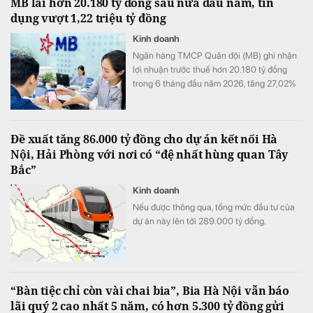
MB lãi hơn 20.180 tỷ đồng sau nửa đầu năm, tín
dụng vượt 1,22 triệu tỷ đồng
Kinh doanh
Ngân hàng TMCP Quân đội (MB) ghi nhận
lợi nhuận trước thuế hơn 20.180 tỷ đồng
trong 6 tháng đầu năm 2026, tăng 27,02%
so với cùng kỳ. Cùng với tăng trưởng lợi
nhuận, quy mô tín dụng vượt 1,22 triệu tỷ
đồng, trong khi tổng tài sản tiến sát mốc
Đề xuất tăng 86.000 tỷ đồng cho dự án kết nối Hà
1,74 triệu tỷ đồng.
Nội, Hải Phòng với nơi có “đệ nhất hùng quan Tây
Bắc”
Kinh doanh
Nếu được thông qua, tổng mức đầu tư của
dự án này lên tới 289.000 tỷ đồng.
“Bàn tiệc chỉ còn vài chai bia”, Bia Hà Nội vẫn báo
lãi quý 2 cao nhất 5 năm, có hơn 5.300 tỷ đồng gửi