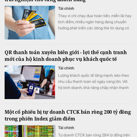
Tài chính
Thay vì chỉ chạy đua hoàn tiền, miễn lãi hay
tích điểm, nhiều ngân hàng đang chuyển
hướng phát triển các dòng thẻ tín dụng có
khả năng cá nhân hóa, cho phép khách
hàng chủ động lựa chọn quyền lợi phù hợp
với nhu cầu chi tiêu. Xu hướng "may đo" trải
QR thanh toán xuyên biên giới - lợi thế cạnh tranh
nghiệm được kỳ vọng sẽ trở thành lợi thế
mới của hộ kinh doanh phục vụ khách quốc tế
cạnh tranh mới của thị trường thẻ trong giai
đoạn tới.
Tài chính
Lượng khách quốc tế tăng mạnh, kéo theo
nhu cầu thanh toán số ngày càng lớn. Với
hộ kinh doanh, khả năng chấp nhận thanh
toán xuyên biên giới không chỉ giúp nâng
cao trải nghiệm khách hàng mà còn mở
rộng cơ hội doanh thu, tăng sức cạnh tranh.
Một cổ phiếu bị tự doanh CTCK bán ròng 200 tỷ đồng
trong phiên Index giảm điểm
Tài chính
Tự doanh CTCK bán ròng 284 tỷ đồng trên