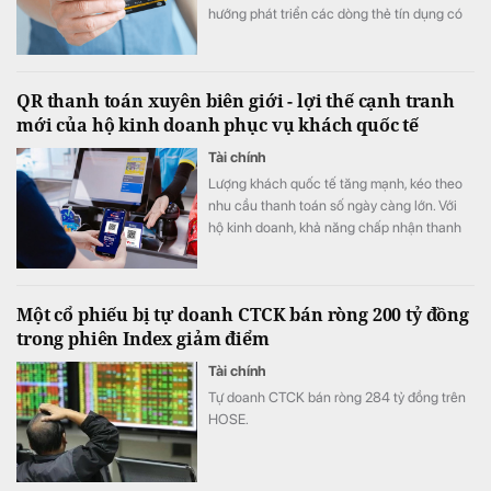
hướng phát triển các dòng thẻ tín dụng có
khả năng cá nhân hóa, cho phép khách
hàng chủ động lựa chọn quyền lợi phù hợp
với nhu cầu chi tiêu. Xu hướng "may đo" trải
QR thanh toán xuyên biên giới - lợi thế cạnh tranh
nghiệm được kỳ vọng sẽ trở thành lợi thế
mới của hộ kinh doanh phục vụ khách quốc tế
cạnh tranh mới của thị trường thẻ trong giai
đoạn tới.
Tài chính
Lượng khách quốc tế tăng mạnh, kéo theo
nhu cầu thanh toán số ngày càng lớn. Với
hộ kinh doanh, khả năng chấp nhận thanh
toán xuyên biên giới không chỉ giúp nâng
cao trải nghiệm khách hàng mà còn mở
rộng cơ hội doanh thu, tăng sức cạnh tranh.
Một cổ phiếu bị tự doanh CTCK bán ròng 200 tỷ đồng
trong phiên Index giảm điểm
Tài chính
Tự doanh CTCK bán ròng 284 tỷ đồng trên
HOSE.