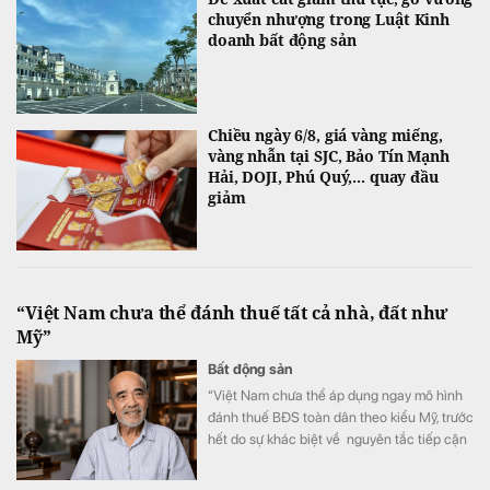
chuyển nhượng trong Luật Kinh
doanh bất động sản
Chiều ngày 6/8, giá vàng miếng,
vàng nhẫn tại SJC, Bảo Tín Mạnh
Hải, DOJI, Phú Quý,... quay đầu
giảm
“Việt Nam chưa thể đánh thuế tất cả nhà, đất như
Mỹ”
Bất động sản
“Việt Nam chưa thể áp dụng ngay mô hình
đánh thuế BĐS toàn dân theo kiểu Mỹ, trước
hết do sự khác biệt về nguyên tắc tiếp cận
tài nguyên đất đai, từ đó dẫn tới sự khác
nhau căn bản về cơ cấu tiền lương”.