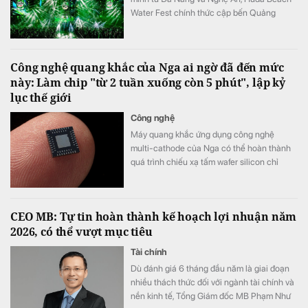
Water Fest chính thức cập bến Quảng
trường biển Tam Thanh ngày 8 - 9/8.
Công nghệ quang khắc của Nga ai ngờ đã đến mức
này: Làm chip "từ 2 tuần xuống còn 5 phút", lập kỷ
lục thế giới
Công nghệ
Máy quang khắc ứng dụng công nghệ
multi-cathode của Nga có thể hoàn thành
quá trình chiếu xạ tấm wafer silicon chỉ
trong khoảng 5 đến 7 phút, thay vì mất 2
tuần như trước đây, tương đương tốc độ xử
lý nhanh hơn tới 3.000 lần.
CEO MB: Tự tin hoàn thành kế hoạch lợi nhuận năm
2026, có thể vượt mục tiêu
Tài chính
Dù đánh giá 6 tháng đầu năm là giai đoạn
nhiều thách thức đối với ngành tài chính và
nền kinh tế, Tổng Giám đốc MB Phạm Như