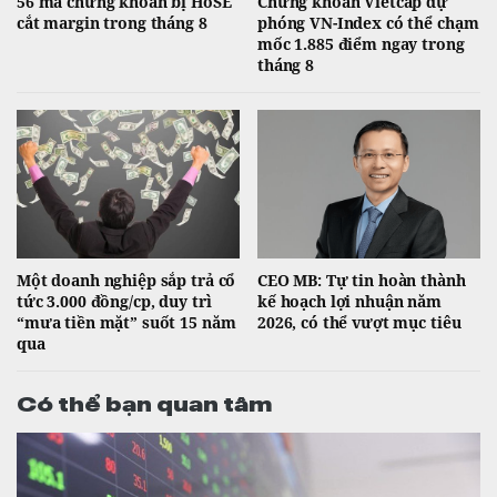
56 mã chứng khoán bị HoSE
Chứng khoán Vietcap dự
cắt margin trong tháng 8
phóng VN-Index có thể chạm
mốc 1.885 điểm ngay trong
tháng 8
Một doanh nghiệp sắp trả cổ
CEO MB: Tự tin hoàn thành
tức 3.000 đồng/cp, duy trì
kế hoạch lợi nhuận năm
“mưa tiền mặt” suốt 15 năm
2026, có thể vượt mục tiêu
qua
Có thể bạn quan tâm