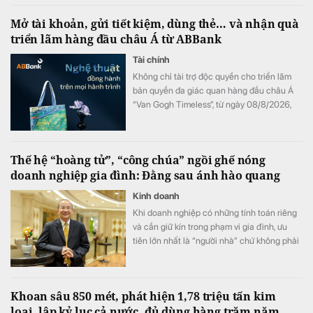
Mở tài khoản, gửi tiết kiệm, dùng thẻ… và nhận quà
triển lãm hàng đầu châu Á từ ABBank
Tài chính
Không chỉ tài trợ độc quyền cho triển lãm
bản quyền đa giác quan hàng đầu châu Á
“Van Gogh Timeless”, từ ngày 08/8/2026,
ABBank mang đến cho khách hàng chương
trình ưu đãi "Giao dịch dễ dàng, nhận quà
kiệt tác". Hàng loạt đặc quyền như vé tham
Thế hệ “hoàng tử”, “công chúa” ngồi ghế nóng
dự triển lãm và bộ quà tặng phiên bản giới
doanh nghiệp gia đình: Đằng sau ánh hào quang
hạn phát triển từ tác phẩm bản quyền Van
Gogh đang chờ đón khách hàng có giao
Kinh doanh
dịch tại ABBank.
Khi doanh nghiệp có những tính toán riêng
và cần giữ kín trong phạm vi gia đình, ưu
tiên lớn nhất là “người nhà” chứ không phải
năng lực.
Khoan sâu 850 mét, phát hiện 1,78 triệu tấn kim
loại, lập kỷ lục cả nước, đủ dùng hàng trăm năm