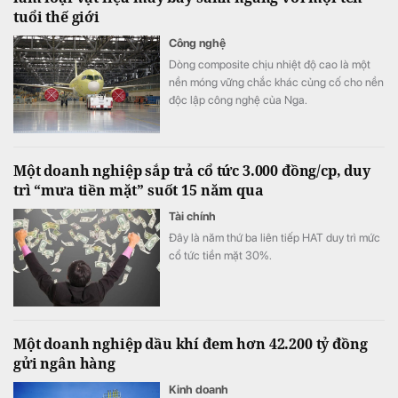
tuổi thế giới
Công nghệ
Dòng composite chịu nhiệt độ cao là một
nền móng vững chắc khác củng cố cho nền
độc lập công nghệ của Nga.
Một doanh nghiệp sắp trả cổ tức 3.000 đồng/cp, duy
trì “mưa tiền mặt” suốt 15 năm qua
Tài chính
Đây là năm thứ ba liên tiếp HAT duy trì mức
cổ tức tiền mặt 30%.
Một doanh nghiệp dầu khí đem hơn 42.200 tỷ đồng
gửi ngân hàng
Kinh doanh