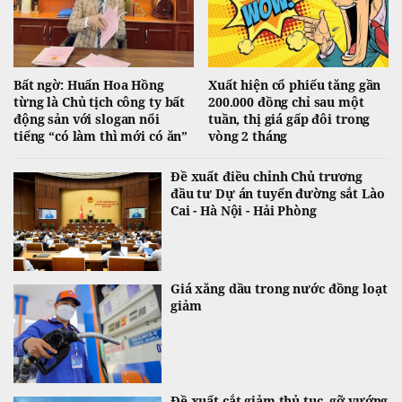
Bất ngờ: Huấn Hoa Hồng
Xuất hiện cổ phiếu tăng gần
từng là Chủ tịch công ty bất
200.000 đồng chỉ sau một
động sản với slogan nổi
tuần, thị giá gấp đôi trong
tiếng “có làm thì mới có ăn”
vòng 2 tháng
Đề xuất điều chỉnh Chủ trương
đầu tư Dự án tuyến đường sắt Lào
Cai - Hà Nội - Hải Phòng
Giá xăng dầu trong nước đồng loạt
giảm
Đề xuất cắt giảm thủ tục, gỡ vướng