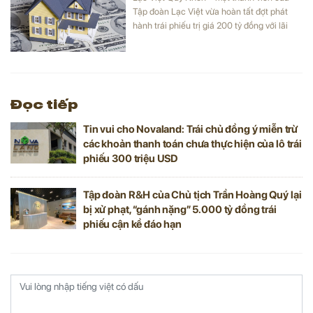
Tập đoàn Lạc Việt vừa hoàn tất đợt phát
hành trái phiếu trị giá 200 tỷ đồng với lãi
suất lên tới 12,5%/năm.
Đọc tiếp
Tin vui cho Novaland: Trái chủ đồng ý miễn trừ
các khoản thanh toán chưa thực hiện của lô trái
phiếu 300 triệu USD
Tập đoàn R&H của Chủ tịch Trần Hoàng Quý lại
bị xử phạt, “gánh nặng” 5.000 tỷ đồng trái
phiếu cận kề đáo hạn