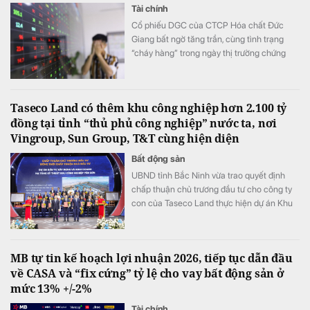
Tài chính
Cổ phiếu DGC của CTCP Hóa chất Đức
Giang bất ngờ tăng trần, cùng tình trạng
“cháy hàng” trong ngày thị trường chứng
khoán đỏ lửa, VN-Index giảm hơn 11 điểm.
Taseco Land có thêm khu công nghiệp hơn 2.100 tỷ
đồng tại tỉnh “thủ phủ công nghiệp” nước ta, nơi
Vingroup, Sun Group, T&T cùng hiện diện
Bất động sản
UBND tỉnh Bắc Ninh vừa trao quyết định
chấp thuận chủ trương đầu tư cho công ty
con của Taseco Land thực hiện dự án Khu
công nghiệp Yên Sơn quy mô gần 155 ha,
tổng vốn hơn 2.157 tỷ đồng.
MB tự tin kế hoạch lợi nhuận 2026, tiếp tục dẫn đầu
về CASA và “fix cứng” tỷ lệ cho vay bất động sản ở
mức 13% +/-2%
Tài chính