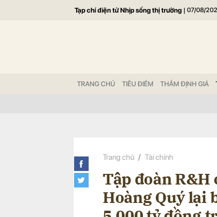
Tạp chí điện tử Nhịp sống thị trường
|
07/08/20
Gửi 
TRANG CHỦ
TIÊU ĐIỂM
THẨM ĐỊNH GIÁ
Trang chủ
Tài chính
Tập đoàn R&H c
Hoàng Quý lại 
5.000 tỷ đồng t