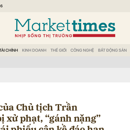
26
bình luận
TÀI CHÍNH
KINH DOANH
THẾ GIỚI
CÔNG NGHỆ
BẤT ĐỘNG SẢN
Hủy
G
ủa Chủ tịch Trần
bị xử phạt, “gánh nặng”
rái phiếu cận kề đáo hạn