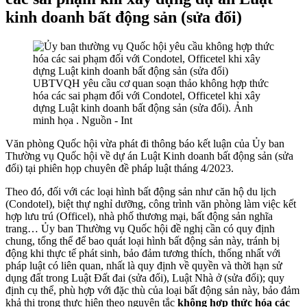
kinh doanh bất động sản (sửa đổi)
UBTVQH yêu cầu cơ quan soạn thảo không hợp thức
hóa các sai phạm đối với Condotel, Officetel khi xây
dựng Luật kinh doanh bất động sản (sửa đổi). Ảnh
minh họa . Nguồn - Int
Văn phòng Quốc hội vừa phát đi thông báo kết luận của Ủy ban
Thường vụ Quốc hội về dự án Luật Kinh doanh bất động sản (sửa
đổi) tại phiên họp chuyên đề pháp luật tháng 4/2023.
Theo đó, đối với các loại hình bất động sản như căn hộ du lịch
(Condotel), biệt thự nghỉ dưỡng, công trình văn phòng làm việc kết
hợp lưu trú (Officel), nhà phố thương mại, bất động sản nghĩa
trang… Ủy ban Thường vụ Quốc hội đề nghị cần có quy định
chung, tổng thể để bao quát loại hình bất động sản này, tránh bị
động khi thực tế phát sinh, bảo đảm tương thích, thống nhất với
pháp luật có liên quan, nhất là quy định về quyền và thời hạn sử
dụng đất trong Luật Đất đai (sửa đổi), Luật Nhà ở (sửa đổi); quy
định cụ thể, phù hợp với đặc thù của loại bất động sản này, bảo đảm
khả thi trong thực hiện theo nguyên tắc
không hợp thức hóa các