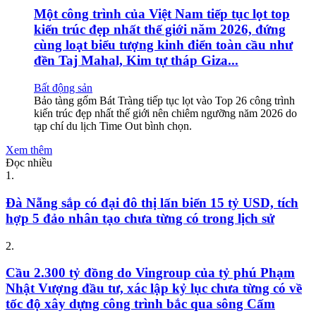
Một công trình của Việt Nam tiếp tục lọt top
kiến trúc đẹp nhất thế giới năm 2026, đứng
cùng loạt biểu tượng kinh điển toàn cầu như
đền Taj Mahal, Kim tự tháp Giza...
Bất động sản
Bảo tàng gốm Bát Tràng tiếp tục lọt vào Top 26 công trình
kiến trúc đẹp nhất thế giới nên chiêm ngưỡng năm 2026 do
tạp chí du lịch Time Out bình chọn.
Xem thêm
Đọc nhiều
1.
Đà Nẵng sắp có đại đô thị lấn biển 15 tỷ USD, tích
hợp 5 đảo nhân tạo chưa từng có trong lịch sử
2.
Cầu 2.300 tỷ đồng do Vingroup của tỷ phú Phạm
Nhật Vượng đầu tư, xác lập kỷ lục chưa từng có về
tốc độ xây dựng công trình bắc qua sông Cấm