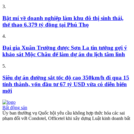
3.
Bật mí về doanh nghiệp làm khu đô thị sinh thái,
thể thao 6.379 tỷ đồng tại Phú Thọ
4.
Đại gia Xuân Trường được Sơn La tin tưởng gợi ý
khảo sát Mộc Châu để làm dự án du lịch tâm linh
5.
Siêu dự án đường sắt tốc độ cao 350km/h đi qua 15
tỉnh thành, vốn đầu tư 67 tỷ USD vừa có diễn biến
mới
Bất động sản
Ủy ban thường vụ Quốc hội yêu cầu không hợp thức hóa các sai
phạm đối với Condotel, Officetel khi xây dựng Luật kinh doanh bất
động sản (sửa đổi)