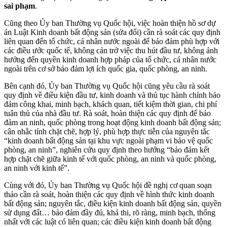
sai phạm
.
Cũng theo Ủy ban Thường vụ Quốc hội, việc hoàn thiện hồ sơ dự
án Luật Kinh doanh bất động sản (sửa đổi) cần rà soát các quy định
liên quan đến tổ chức, cá nhân nước ngoài để bảo đảm phù hợp với
các điều ước quốc tế, không cản trở việc thu hút đầu tư, không ảnh
hưởng đến quyền kinh doanh hợp pháp của tổ chức, cá nhân nước
ngoài trên cơ sở bảo đảm lợi ích quốc gia, quốc phòng, an ninh.
Bên cạnh đó, Ủy ban Thường vụ Quốc hội cũng yêu cầu rà soát
quy định về điều kiện đầu tư, kinh doanh và thủ tục hành chính bảo
đảm công khai, minh bạch, khách quan, tiết kiệm thời gian, chi phí
tuân thủ của nhà đầu tư. Rà soát, hoàn thiện các quy định để bảo
đảm an ninh, quốc phòng trong hoạt động kinh doanh bất động sản;
cân nhắc tính chặt chẽ, hợp lý, phù hợp thực tiễn của nguyên tắc
“kinh doanh bất động sản tại khu vực ngoài phạm vi bảo vệ quốc
phòng, an ninh”, nghiên cứu quy định theo hướng “bảo đảm kết
hợp chặt chẽ giữa kinh tế với quốc phòng, an ninh và quốc phòng,
an ninh với kinh tế”.
Cùng với đó, Ủy ban Thường vụ Quốc hội đề nghị cơ quan soạn
thảo cần rà soát, hoàn thiện các quy định về hình thức kinh doanh
bất động sản; nguyên tắc, điều kiện kinh doanh bất động sản, quyền
sử dụng đất… bảo đảm đầy đủ, khả thi, rõ ràng, minh bạch, thống
nhất với các luật có liên quan; các điều kiện kinh doanh bất động