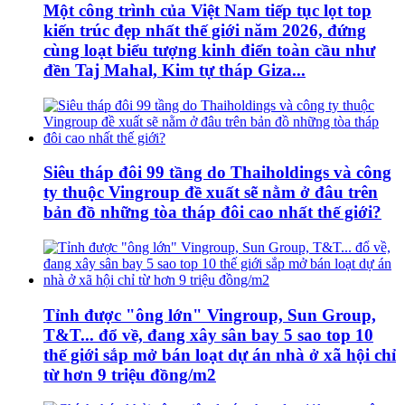
Một công trình của Việt Nam tiếp tục lọt top
kiến trúc đẹp nhất thế giới năm 2026, đứng
cùng loạt biểu tượng kinh điển toàn cầu như
đền Taj Mahal, Kim tự tháp Giza...
Siêu tháp đôi 99 tầng do Thaiholdings và công
ty thuộc Vingroup đề xuất sẽ nằm ở đâu trên
bản đồ những tòa tháp đôi cao nhất thế giới?
Tỉnh được "ông lớn" Vingroup, Sun Group,
T&T... đổ về, đang xây sân bay 5 sao top 10
thế giới sắp mở bán loạt dự án nhà ở xã hội chỉ
từ hơn 9 triệu đồng/m2