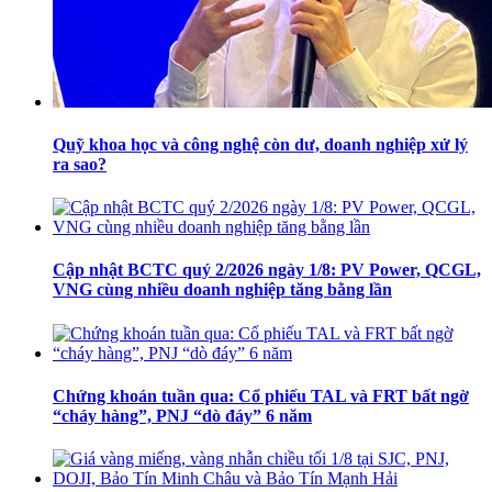
Quỹ khoa học và công nghệ còn dư, doanh nghiệp xử lý
ra sao?
Cập nhật BCTC quý 2/2026 ngày 1/8: PV Power, QCGL,
VNG cùng nhiều doanh nghiệp tăng bằng lần
Chứng khoán tuần qua: Cổ phiếu TAL và FRT bất ngờ
“cháy hàng”, PNJ “dò đáy” 6 năm