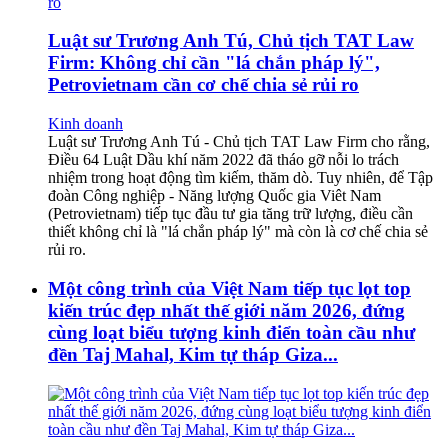
Luật sư Trương Anh Tú, Chủ tịch TAT Law
Firm: Không chỉ cần "lá chắn pháp lý",
Petrovietnam cần cơ chế chia sẻ rủi ro
Kinh doanh
Luật sư Trương Anh Tú - Chủ tịch TAT Law Firm cho rằng,
Điều 64 Luật Dầu khí năm 2022 đã tháo gỡ nỗi lo trách
nhiệm trong hoạt động tìm kiếm, thăm dò. Tuy nhiên, để Tập
đoàn Công nghiệp - Năng lượng Quốc gia Viêt Nam
(Petrovietnam) tiếp tục đầu tư gia tăng trữ lượng, điều cần
thiết không chỉ là "lá chắn pháp lý" mà còn là cơ chế chia sẻ
rủi ro.
Một công trình của Việt Nam tiếp tục lọt top
kiến trúc đẹp nhất thế giới năm 2026, đứng
cùng loạt biểu tượng kinh điển toàn cầu như
đền Taj Mahal, Kim tự tháp Giza...