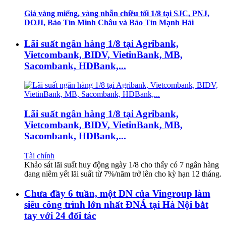
Giá vàng miếng, vàng nhẫn chiều tối 1/8 tại SJC, PNJ,
DOJI, Bảo Tín Minh Châu và Bảo Tín Mạnh Hải
Lãi suất ngân hàng 1/8 tại Agribank,
Vietcombank, BIDV, VietinBank, MB,
Sacombank, HDBank,...
Lãi suất ngân hàng 1/8 tại Agribank,
Vietcombank, BIDV, VietinBank, MB,
Sacombank, HDBank,...
Tài chính
Khảo sát lãi suất huy động ngày 1/8 cho thấy có 7 ngân hàng
đang niêm yết lãi suất từ 7%/năm trở lên cho kỳ hạn 12 tháng.
Chưa đầy 6 tuần, một DN của Vingroup làm
siêu công trình lớn nhất ĐNÁ tại Hà Nội bắt
tay với 24 đối tác