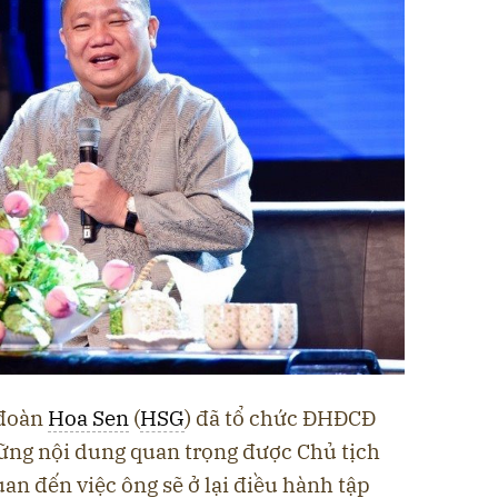
 đoàn
Hoa Sen
(
HSG
) đã tổ chức ĐHĐCĐ
ững nội dung quan trọng được Chủ tịch
uan đến việc ông sẽ ở lại điều hành tập