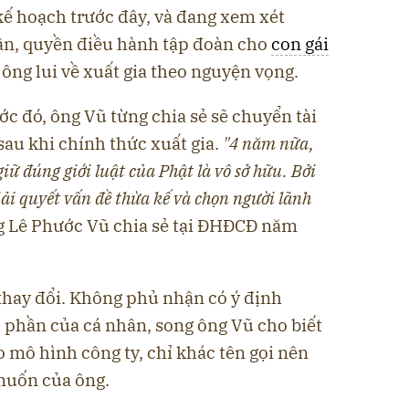
kế hoạch trước đây, và đang xem xét
ần, quyền điều hành tập đoàn cho
con gái
ông lui về xuất gia theo nguyện vọng.
ước đó, ông Vũ từng chia sẻ sẽ chuyển tài
sau khi chính thức xuất gia.
"4 năm nữa,
 giữ đúng giới luật của Phật là vô sở hữu. Bởi
iải quyết vấn đề thừa kế và chọn người lãnh
 Lê Phước Vũ chia sẻ tại ĐHĐCĐ năm
 thay đổi. Không phủ nhận có ý định
 phần của cá nhân, song ông Vũ cho biết
 mô hình công ty, chỉ khác tên gọi nên
muốn của ông.