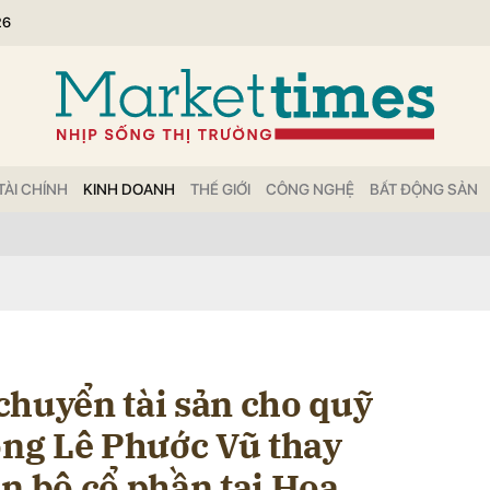
26
bình luận
TÀI CHÍNH
KINH DOANH
THẾ GIỚI
CÔNG NGHỆ
BẤT ĐỘNG SẢN
Hủy
G
chuyển tài sản cho quỹ
ông Lê Phước Vũ thay
n bộ cổ phần tại Hoa