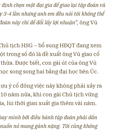
ết định chọn một đại gia để giao lại tập đoàn và
ày 3-4 lần nhưng anh em đều nói tôi không thể
đoàn này chỉ để đổi lấy lợi nhuận
”,
ông Vũ
Chủ tịch HSG – bổ sung HĐQT đang xem
 trong số đó là đề xuất ông Vũ giao cổ
 thừa. Được biết, con gái út của ông Vũ
học song song hai bằng đại học bên Úc.
lưu ý cổ đông việc này không phải xảy ra
-10 năm nữa, khi con gái Chủ tịch vững
a, lùi thời gian xuất gia thêm vài năm.
hay mình bởi điều hành tập đoàn phải dấn
g muốn nó mang gánh nặng. Tôi cũng không