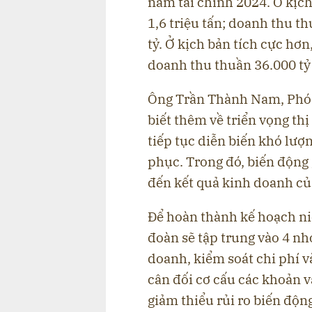
năm tài chính 2024. Ở kịch
1,6 triệu tấn; doanh thu t
tỷ. Ở kịch bản tích cực hơn,
doanh thu thuần 36.000 tỷ 
Ông Trần Thành Nam, Phó 
biết thêm về triển vọng th
tiếp tục diễn biến khó lượ
phục. Trong đó, biến động
đến kết quả kinh doanh củ
Để hoàn thành kế hoạch ni
đoàn sẽ tập trung vào 4 nh
doanh, kiểm soát chi phí v
cân đối cơ cấu các khoản va
giảm thiểu rủi ro biến độn