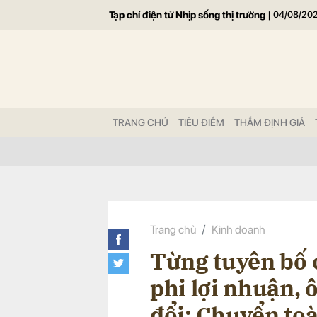
Tạp chí điện tử Nhịp sống thị trường
|
04/08/20
Gửi 
TRANG CHỦ
TIÊU ĐIỂM
THẨM ĐỊNH GIÁ
Trang chủ
Kinh doanh
Từng tuyên bố 
phi lợi nhuận, 
đổi: Chuyển toà