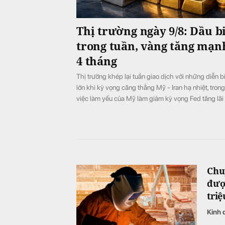
Thị trường ngày 9/8: Dầu b
trong tuần, vàng tăng mạn
4 tháng
Thị trường khép lại tuần giao dịch với những diễn bi
lớn khi kỳ vọng căng thẳng Mỹ - Iran hạ nhiệt, tron
việc làm yếu của Mỹ làm giảm kỳ vọng Fed tăng lãi
giá đường tăng lên mức cao nhất 4 tháng do lo ngạ
và cà phê diễn biến phân hóa.
Chu
đượ
tri
Kinh 