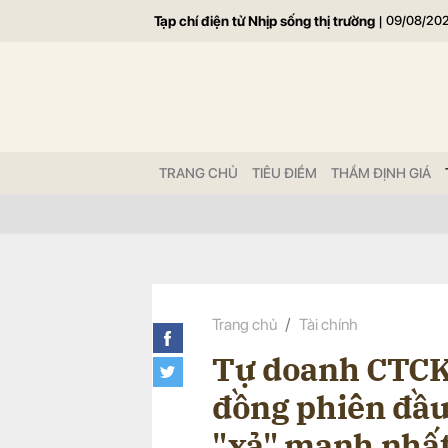
Tạp chí điện tử Nhịp sống thị trường
|
09/08/20
Gửi 
TRANG CHỦ
TIÊU ĐIỂM
THẨM ĐỊNH GIÁ
Trang chủ
Tài chính
Tự doanh CTCK 
đồng phiên đầu
"xả" mạnh nhấ