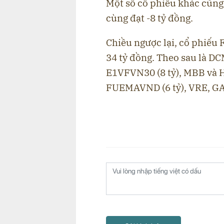
Một số cổ phiếu khác cũng
cùng đạt -8 tỷ đồng.
Chiều ngược lại, cổ phiếu 
34 tỷ đồng. Theo sau là D
E1VFVN30 (8 tỷ), MBB và 
FUEMAVND (6 tỷ), VRE, GAS