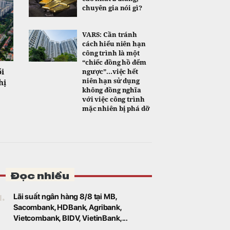
chuyên gia nói gì?
VARS: Cần tránh
cách hiểu niên hạn
công trình là một
“chiếc đồng hồ đếm
ổi
ngược”...việc hết
niên hạn sử dụng
hị
không đồng nghĩa
với việc công trình
mặc nhiên bị phá dỡ
Đọc nhiều
1.
Lãi suất ngân hàng 8/8 tại MB,
Sacombank, HDBank, Agribank,
Vietcombank, BIDV, VietinBank,...