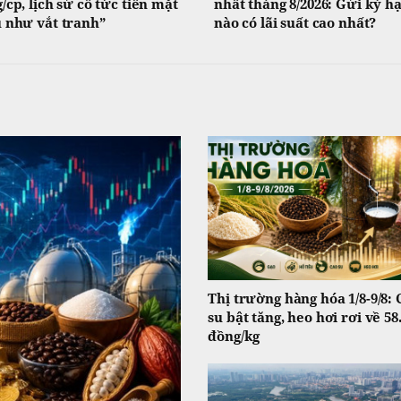
/cp, lịch sử cổ tức tiền mặt
nhất tháng 8/2026: Gửi kỳ h
 như vắt tranh”
nào có lãi suất cao nhất?
Thị trường hàng hóa 1/8-9/8: 
su bật tăng, heo hơi rơi về 58
đồng/kg