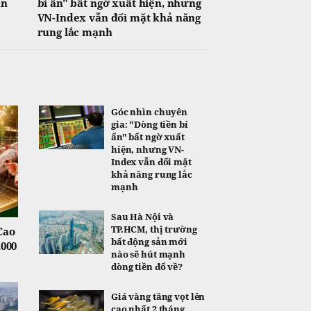
ạn
bí ẩn" bất ngờ xuất hiện, nhưng
VN-Index vẫn đối mặt khả năng
rung lắc mạnh
Góc nhìn chuyên
gia: "Dòng tiền bí
ẩn" bất ngờ xuất
hiện, nhưng VN-
Index vẫn đối mặt
khả năng rung lắc
mạnh
Sau Hà Nội và
TP.HCM, thị trường
Cao
bất động sản mới
.000
nào sẽ hút mạnh
dòng tiền đổ về?
Giá vàng tăng vọt lên
cao nhất 2 tháng,