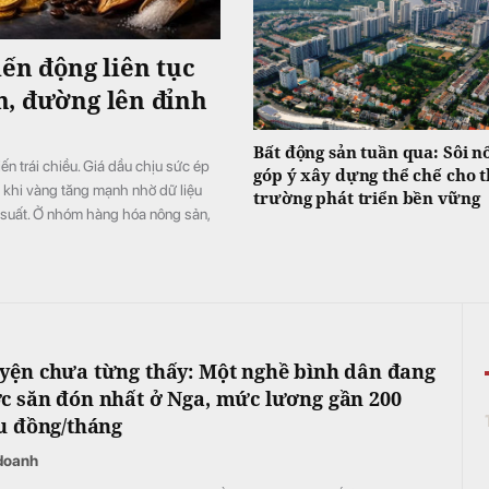
iến động liên tục
h, đường lên đỉnh
Bất động sản tuần qua: Sôi n
ến trái chiều. Giá dầu chịu sức ép
góp ý xây dựng thể chế cho t
g khi vàng tăng mạnh nhờ dữ liệu
trường phát triển bền vững
 suất. Ở nhóm hàng hóa nông sản,
i nguồn cung thiếu hụt, còn cacao
yện chưa từng thấy: Một nghề bình dân đang
c săn đón nhất ở Nga, mức lương gần 200
ệu đồng/tháng
doanh