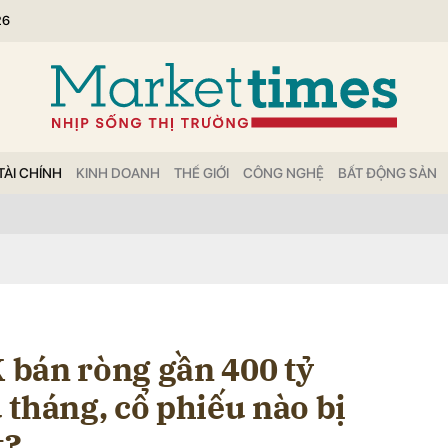
26
bình luận
TÀI CHÍNH
KINH DOANH
THẾ GIỚI
CÔNG NGHỆ
BẤT ĐỘNG SẢN
Hủy
G
bán ròng gần 400 tỷ
 tháng, cổ phiếu nào bị
t?