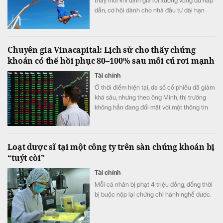
thấy mỗi khi định giá rơi xuống vùng đủ hấp
dẫn, cơ hội dành cho nhà đầu tư dài hạn
thường xuất hiện.
Chuyên gia Vinacapital: Lịch sử cho thấy chứng
khoán có thể hồi phục 80–100% sau mỗi cú rơi mạnh
Tài chính
Ở thời điểm hiện tại, đa số cổ phiếu đã giảm
khá sâu, nhưng theo ông Minh, thị trường
không hẳn đang đối mặt với một thông tin
xấu cụ thể.
Loạt dược sĩ tại một công ty trên sàn chứng khoán bị
“tuýt còi”
Tài chính
Mỗi cá nhân bị phạt 4 triệu đồng, đồng thời
bị buộc nộp lại chứng chỉ hành nghề dược.