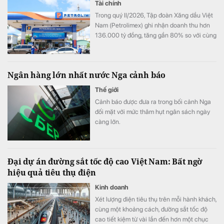
Tài chính
Trong quý II/2026, Tập đoàn Xăng dầu Việt
Nam (Petrolimex) ghi nhận doanh thu hơn
136.000 tỷ đồng, tăng gần 80% so với cùng
kỳ và nhỉnh hơn quý đầu năm 38%, lãi trước
thuế đạt trên 3.300 tỷ đồng.
Ngân hàng lớn nhất nước Nga cảnh báo
Thế giới
Cảnh báo được đưa ra trong bối cảnh Nga
đối mặt với mức thâm hụt ngân sách ngày
càng lớn.
Đại dự án đường sắt tốc độ cao Việt Nam: Bất ngờ
hiệu quả tiêu thụ điện
Kinh doanh
Xét lượng điện tiêu thụ trên mỗi hành khách,
cùng một khoảng cách, đường sắt tốc độ
cao tiết kiệm từ vài lần đến hơn một chục