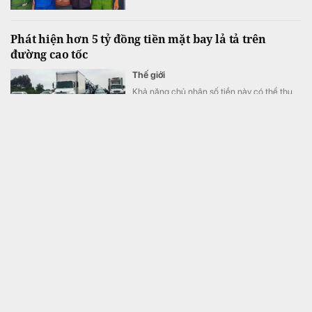
Phát hiện hơn 5 tỷ đồng tiền mặt bay lả tả trên
đường cao tốc
Thế giới
Khả năng chủ nhân số tiền này có thể thu
hồi lại tài sản là rất thấp.
Bộ Tài chính đề xuất sửa quy định xử phạt hành
chính lĩnh vực kinh doanh bảo hiểm
Tiêu điểm
Bộ Tài chính đang lấy ý kiến đối với dự thảo
Nghị định sửa đổi, bổ sung một số điều của
Nghị định số 174/2024/NĐ-CP của Chính
phủ quy định về xử phạt vi phạm hành chính
trong lĩnh vực kinh doanh bảo hiểm.
Cảnh báo lừa đảo chiếm đoạt tài sản bẳng giấy báo