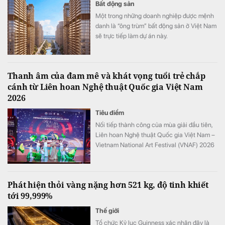
Bất động sản
Một trong những doanh nghiệp được mệnh
danh là “ông trùm” bất động sản ở Việt Nam
sẽ trực tiếp làm dự án này.
Thanh âm của đam mê và khát vọng tuổi trẻ chắp
cánh từ Liên hoan Nghệ thuật Quốc gia Việt Nam
2026
Tiêu điểm
Nối tiếp thành công của mùa giải đầu tiên,
Liên hoan Nghệ thuật Quốc gia Việt Nam –
Vietnam National Art Festival (VNAF) 2026
tiếp tục khẳng định sức hút khi quy tụ hàng
trăm tài năng trẻ đến từ nhiều tỉnh, thành
trên cả nước.
Phát hiện thỏi vàng nặng hơn 521 kg, độ tinh khiết
tới 99,999%
Thế giới
Tổ chức Kỷ lục Guinness xác nhận đây là