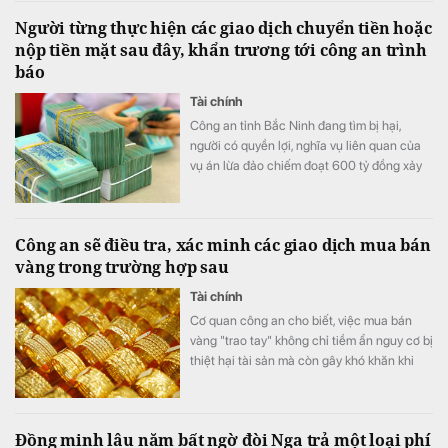
Người từng thực hiện các giao dịch chuyển tiền hoặc
nộp tiền mặt sau đây, khẩn trương tới công an trình
báo
Tài chính
Công an tỉnh Bắc Ninh đang tìm bị hại,
người có quyền lợi, nghĩa vụ liên quan của
vụ án lừa đảo chiếm đoạt 600 tỷ đồng xảy
ra trên địa bản tỉnh.
Công an sẽ điều tra, xác minh các giao dịch mua bán
vàng trong trường hợp sau
Tài chính
Cơ quan công an cho biết, việc mua bán
vàng "trao tay" không chỉ tiềm ẩn nguy cơ bị
thiệt hại tài sản mà còn gây khó khăn khi
phát sinh tranh chấp do thiếu hóa đơn,
chứng từ và căn cứ chứng minh giao dịch.
Đồng minh lâu năm bất ngờ đòi Nga trả một loại phí