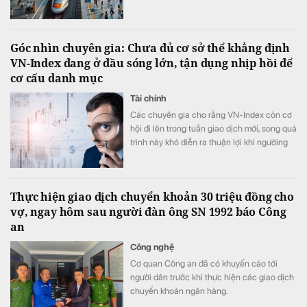
lần so với ô tô và máy bay.
Góc nhìn chuyên gia: Chưa đủ cơ sở thể khẳng định
VN-Index đang ở đầu sóng lớn, tận dụng nhịp hồi để
cơ cấu danh mục
Tài chính
Các chuyên gia cho rằng VN-Index còn cơ
hội đi lên trong tuần giao dịch mới, song quá
trình này khó diễn ra thuận lợi khi ngườing
tiền nhiều khả năng tiếp tục phân hóa.
Thực hiện giao dịch chuyển khoản 30 triệu đồng cho
vợ, ngay hôm sau người đàn ông SN 1992 báo Công
an
Công nghệ
Cơ quan Công an đã có khuyến cáo tới
người dân trước khi thực hiện các giao dịch
chuyển khoản ngân hàng.