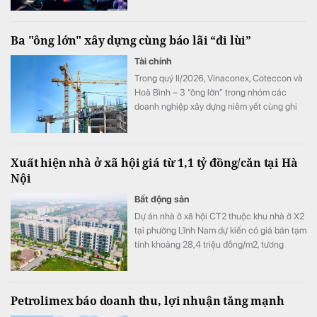
thành tâm điểm bán ròng của các quỹ trong
tháng 6.
Ba "ông lớn" xây dựng cùng báo lãi “đi lùi”
Tài chính
Trong quý II/2026, Vinaconex, Coteccon và
Hoà Bình – 3 “ông lớn” trong nhóm các
doanh nghiệp xây dựng niêm yết cùng ghi
nhận sự “đi lùi” của lợi nhuận.
Xuất hiện nhà ở xã hội giá từ 1,1 tỷ đồng/căn tại Hà
Nội
Bất động sản
Dự án nhà ở xã hội CT2 thuộc khu nhà ở X2
tại phường Lĩnh Nam dự kiến có giá bán tạm
tính khoảng 28,4 triệu đồng/m2, tương
đương 1,1-1,5 tỷ đồng mỗi căn.
Petrolimex báo doanh thu, lợi nhuận tăng mạnh