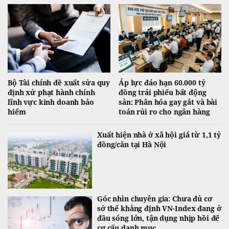
Bộ Tài chính đề xuất sửa quy
Áp lực đáo hạn 60.000 tỷ
định xử phạt hành chính
đồng trái phiếu bất động
lĩnh vực kinh doanh bảo
sản: Phân hóa gay gắt và bài
hiểm
toán rủi ro cho ngân hàng
Xuất hiện nhà ở xã hội giá từ 1,1 tỷ
đồng/căn tại Hà Nội
Góc nhìn chuyên gia: Chưa đủ cơ
sở thể khẳng định VN-Index đang ở
đầu sóng lớn, tận dụng nhịp hồi để
cơ cấu danh mục