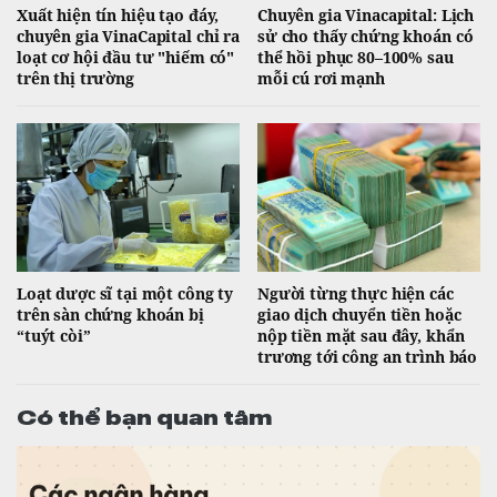
Xuất hiện tín hiệu tạo đáy,
Chuyên gia Vinacapital: Lịch
chuyên gia VinaCapital chỉ ra
sử cho thấy chứng khoán có
loạt cơ hội đầu tư "hiếm có"
thể hồi phục 80–100% sau
trên thị trường
mỗi cú rơi mạnh
Loạt dược sĩ tại một công ty
Người từng thực hiện các
trên sàn chứng khoán bị
giao dịch chuyển tiền hoặc
“tuýt còi”
nộp tiền mặt sau đây, khẩn
trương tới công an trình báo
Có thể bạn quan tâm