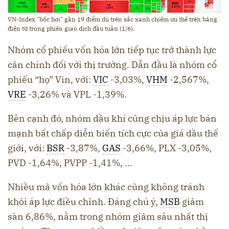
VN-Index "bốc hơi" gần 19 điểm dù trên sắc xanh chiếm ưu thế trên bảng
điện tử trong phiên giao dịch đầu tuần (1/6).
Nhóm cổ phiếu vốn hóa lớn tiếp tục trở thành lực
cản chính đối với thị trường. Dẫn đầu là nhóm cổ
phiếu “họ” Vin, với:
VIC
-3,03%,
VHM
-2,567%,
VRE
-3,26% và VPL -1,39%.
Bên cạnh đó, nhóm dầu khí cũng chịu áp lực bán
mạnh bất chấp diễn biến tích cực của giá dầu thế
giới, với:
BSR
-3,87%,
GAS
-3,66%, PLX -3,05%,
PVD -1,64%, PVPP -1,41%, …
Nhiều mã vốn hóa lớn khác cũng không tránh
khỏi áp lực điều chỉnh. Đáng chú ý,
MSB
giảm
sàn 6,86%, nằm trong nhóm giảm sâu nhất thị