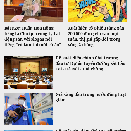
Bất ngờ: Huấn Hoa Hồng
Xuất hiện cổ phiếu tăng gần
từng là Chủ tịch công ty bất
200.000 đồng chỉ sau một
động sản với slogan nổi
tuần, thị giá gấp đôi trong
tiếng “có làm thì mới có ăn”
vòng 2 tháng
Đề xuất điều chỉnh Chủ trương
đầu tư Dự án tuyến đường sắt Lào
Cai - Hà Nội - Hải Phòng
Giá xăng dầu trong nước đồng loạt
giảm
Đề xuất cắt giảm thủ tục, gỡ vướng