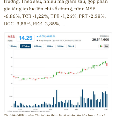
trường. Theo sau, nhiều mã giảm sâu, góp phần
gia tăng áp lực lên chỉ số chung, như: MSB
-6,86%, TCB -1,22%, TPB -1,26%, PRT -2,38%,
DGC -3,55%, REE -2,85%, …
Cổ phiếu MSB bị nhà đầu tư bán tháo, là cổ phiếu vốn hóa lớn giảm sâu