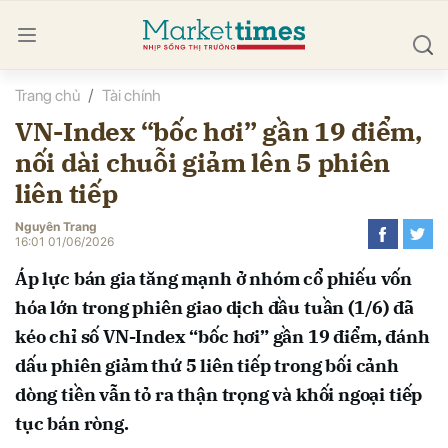
Trang chủ
Tài chính
bình luận
VN-Index “bốc hơi” gần 19 điểm,
nối dài chuỗi giảm lên 5 phiên
liên tiếp
Nguyên Trang
16:01 01/06/2026
Áp lực bán gia tăng mạnh ở nhóm cổ phiếu vốn
Hủy
G
hóa lớn trong phiên giao dịch đầu tuần (1/6) đã
kéo chỉ số VN-Index “bốc hơi” gần 19 điểm, đánh
dấu phiên giảm thứ 5 liên tiếp trong bối cảnh
dòng tiền vẫn tỏ ra thận trọng và khối ngoại tiếp
tục bán ròng.