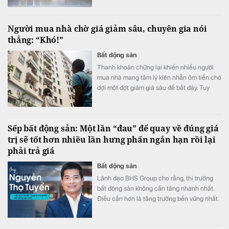
Người mua nhà chờ giá giảm sâu, chuyên gia nói
thẳng: “Khó!”
Bất động sản
Thanh khoản chững lại khiến nhiều người
mua nhà mang tâm lý kiên nhẫn ôm tiền chờ
đợi một đợt giảm giá sâu để bắt đáy. Tuy
nhiên, giới chuyên gia nhận định kịch bản
này rất khó xảy ra, bởi hàng loạt chi phí đầu
vào liên tục neo cao đang chặn đứng đà
Sếp bất động sản: Một lần “đau” để quay về đúng giá
giảm của thị trường.
trị sẽ tốt hơn nhiều lần hưng phấn ngắn hạn rồi lại
phải trả giá
Bất động sản
Lãnh đạo BHS Group cho rằng, thị trường
bất động sản không cần tăng nhanh nhất.
Điều cần hơn là tăng trưởng bền vững nhất.