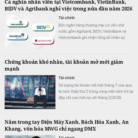
Cả nghìn nhân viên tại Vietcombank, VietinBank,
BIDV và Agribank nghỉ việc trong nửa đầu năm 2026
Tài chính
Bốn ngân hàng thương mại có vốn nhà
nước gồm Agribank, BIDV, VietinBank và
Vietcombank ghi nhận tổng số nhân sự
giảm hơn 1.100 người trong 6 tháng đầu
năm 2026.
Chứng khoán khó nhằn, tài khoản mở mới giảm
mạnh
Tài chính
Số lượng tài khoản mở mới tháng 7 vừa qua
là mức thấp thứ 2 trong vòng một năm trở lại
đây, chỉ cao hơn so với tháng 2/2026.
Nắm trong tay Điện Máy Xanh, Bách Hóa Xanh, An
Khang, vốn hóa MWG chỉ ngang DMX
Tài chính