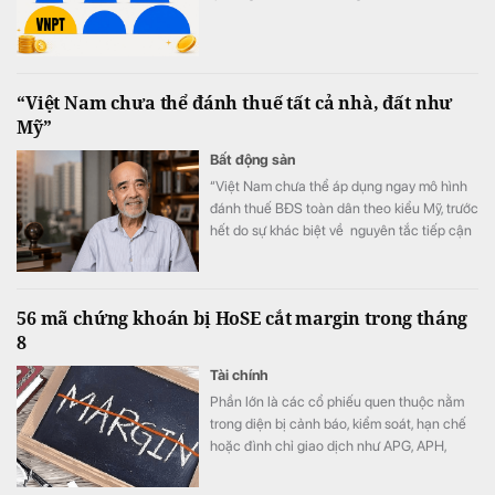
“Việt Nam chưa thể đánh thuế tất cả nhà, đất như
Mỹ”
Bất động sản
“Việt Nam chưa thể áp dụng ngay mô hình
đánh thuế BĐS toàn dân theo kiểu Mỹ, trước
hết do sự khác biệt về nguyên tắc tiếp cận
tài nguyên đất đai, từ đó dẫn tới sự khác
nhau căn bản về cơ cấu tiền lương”.
56 mã chứng khoán bị HoSE cắt margin trong tháng
8
Tài chính
Phần lớn là các cổ phiếu quen thuộc nằm
trong diện bị cảnh báo, kiểm soát, hạn chế
hoặc đình chỉ giao dịch như APG, APH,
DQC, DGC, HVN, LDG, OGC, NVT, PTL,
TDH, TLH, TMT, VCA,…