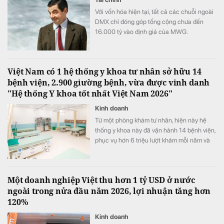
Với vốn hóa hiện tại, tất cả các chuỗi ngoài
DMX chỉ đóng góp tổng cộng chưa đến
16.000 tỷ vào định giá của MWG.
Việt Nam có 1 hệ thống y khoa tư nhân sở hữu 14
bệnh viện, 2.900 giường bệnh, vừa được vinh danh
"Hệ thống Y khoa tốt nhất Việt Nam 2026"
Kinh doanh
Từ một phòng khám tư nhân, hiện này hệ
thống y khoa này đã vận hành 14 bệnh viện,
phục vụ hơn 6 triệu lượt khám mỗi năm và
vừa được xướng tên "Hệ thống Y khoa tốt
nhất Việt Nam 2026".
Một doanh nghiệp Việt thu hơn 1 tỷ USD ở nước
ngoài trong nửa đầu năm 2026, lợi nhuận tăng hơn
120%
Kinh doanh