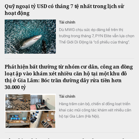
Quỹ ngoại tỷ USD có tháng 7 tệ nhất trong lịch sử
hoạt động
Tài chính
Dù MWG chịu sức ép đáng kể trên thị
trường trong tháng 7, PYN Elite vẫn lựa chọn
Thế Giới Di Động là “cổ phiếu của tháng”.
Đây hiện là khoản đầu tư lớn thứ ba của quỹ
Phát hiện bất thường từ nhóm cư dân, công an đồng
loạt ập vào khám xét nhiều căn hộ tại một khu đô
thị ở Gia Lâm: Bóc trần đường dây rửa tiền hơn
30.000 tỷ
Tài chính
Hàng trăm cán bộ, chiến sĩ đồng loạt triển
khai các mũi công tác khám xét nhiều căn
hộ tại Gia Lâm (Hà Nội).