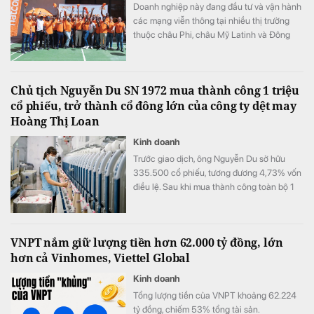
Doanh nghiệp này đang đầu tư và vận hành
các mạng viễn thông tại nhiều thị trường
thuộc châu Phi, châu Mỹ Latinh và Đông
Nam Á.
Chủ tịch Nguyễn Du SN 1972 mua thành công 1 triệu
cổ phiếu, trở thành cổ đông lớn của công ty dệt may
Hoàng Thị Loan
Kinh doanh
Trước giao dịch, ông Nguyễn Du sở hữu
335.500 cổ phiếu, tương đương 4,73% vốn
điều lệ. Sau khi mua thành công toàn bộ 1
triệu cổ phiếu đã đăng ký, lượng cổ phiếu
nắm giữ của ông tăng lên 1.335.500 đơn vị,
tương ứng 18,81% vốn.
VNPT nắm giữ lượng tiền hơn 62.000 tỷ đồng, lớn
hơn cả Vinhomes, Viettel Global
Kinh doanh
Tổng lượng tiền của VNPT khoảng 62.224
tỷ đồng, chiếm 53% tổng tài sản.