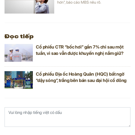
hơn", báo cáo MBS nêu rõ.
Đọc tiếp
Cổ phiếu CTR “bốc hơi” gần 7% chỉ sau một
tuần, vì sao vẫn được khuyến nghị nắm giữ?
Cổ phiếu Địa ốc Hoàng Quân (HQC) bất ngờ
“dậy sóng”, trắng bên bán sau đại hội cổ đông