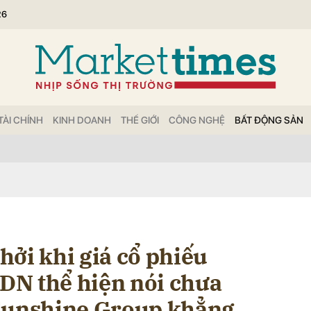
26
bình luận
TÀI CHÍNH
KINH DOANH
THẾ GIỚI
CÔNG NGHỆ
BẤT ĐỘNG SẢN
Hủy
G
hởi khi giá cổ phiếu
“DN thể hiện nói chưa
 Sunshine Group khẳng