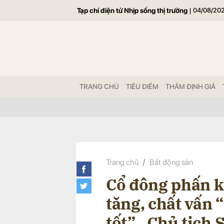
Tạp chí điện tử Nhịp sống thị trường
|
04/08/20
Gửi 
TRANG CHỦ
TIÊU ĐIỂM
THẨM ĐỊNH GIÁ
Trang chủ
Bất động sản
Cổ đông phấn k
tăng, chất vấn 
tốt”…Chủ tịch