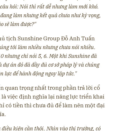
t câu hỏi: Nói thì rất dễ nhưng làm mới khó.
 đang làm nhưng kết quả chưa như kỳ vọng,
ảo sẽ làm được?"
 Chủ tịch Sunshine Group Đỗ Anh Tuấn
húng tôi làm nhiều nhưng chưa nói nhiều.
 10 nhưng chỉ nói 5, 6. Một khi Sunshine đã
là dự án đó đã đầy đủ cơ sở pháp lý và chúng
n lực để hành động ngay lập tức."
 quan trọng nhất trong phần trả lời cổ
à việc định nghĩa lại năng lực triển khai
hỉ có tiền thì chưa đủ để làm nên một đại
ĩa.
 điều kiện cần thôi. Nhìn vào thị trường, có