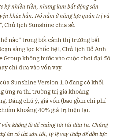
ực kỳ nhiều tiền, nhưng làm bất động sản
uyện khác hẳn. Nó nằm ở năng lực quản trị và
"
, Chủ tịch Sunshine chia sẻ.
thế nào” trong bối cảnh thị trường bất
đoạn sàng lọc khốc liệt, Chủ tịch Đỗ Anh
e Group không bước vào cuộc chơi đại đô
 hay chỉ dựa vào vốn vay.
 của Sunshine Version 1.0 đang có khối
 ứng ra thị trường trị giá khoảng
g. Đáng chú ý, giá vốn (bao gồm chi phí
chiếm khoảng 40% giá trị hiện tại.
 vốn khổng lồ để chúng tôi tái đầu tư. Chúng
dự án có tài sản tốt, tỷ lệ vay thấp để dồn lực