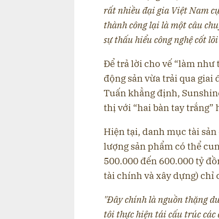
rất nhiều đại gia Việt Nam c
thành công lại là một câu ch
sự thấu hiểu công nghệ cốt lõi
Để trả lời cho vế “làm như 
động sản vừa trải qua giai 
Tuấn khẳng định, Sunshin
thị với “hai bàn tay trắng”
Hiện tại, danh mục tài sản
lượng sản phẩm có thể cung
500.000 đến 600.000 tỷ đồn
tài chính và xây dựng) chỉ 
"Đây chính là nguồn thặng dư
tôi thực hiện tái cấu trúc các 