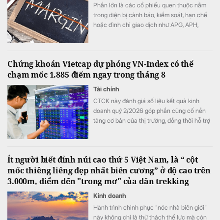
Phần lớn là các cổ phiếu quen thuộc nằm
trong diện bị cảnh báo, kiểm soát, hạn chế
hoặc đình chỉ giao dịch như APG, APH,
DQC, DGC, HVN, LDG, OGC, NVT, PTL,
TDH, TLH, TMT, VCA,…
Chứng khoán Vietcap dự phóng VN-Index có thể
chạm mốc 1.885 điểm ngay trong tháng 8
Tài chính
CTCK này đánh giá số liệu kết quả kinh
doanh quý 2/2026 góp phần củng cố nền
tảng cơ bản của thị trường, đồng thời hỗ trợ
mức định giá P/E hấp dẫn của VN-Index.
Ít người biết đỉnh núi cao thứ 5 Việt Nam, là “ cột
mốc thiêng liêng đẹp nhất biên cương” ở độ cao trên
3.000m, điểm đến "trong mơ" của dân trekking
Kinh doanh
Hành trình chinh phục "nóc nhà biên giới"
này không chỉ là thử thách thể lực mà còn