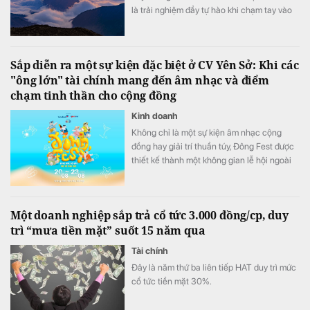
là trải nghiệm đầy tự hào khi chạm tay vào
cột mốc chủ quyền thiêng liêng giữa đại
ngàn Tây Bắc.
Sắp diễn ra một sự kiện đặc biệt ở CV Yên Sở: Khi các
"ông lớn" tài chính mang đến âm nhạc và điểm
chạm tinh thần cho cộng đồng
Kinh doanh
Không chỉ là một sự kiện âm nhạc cộng
đồng hay giải trí thuần túy, Đông Fest được
thiết kế thành một không gian lễ hội ngoài
trời đa trải nghiệm.
Một doanh nghiệp sắp trả cổ tức 3.000 đồng/cp, duy
trì “mưa tiền mặt” suốt 15 năm qua
Tài chính
Đây là năm thứ ba liên tiếp HAT duy trì mức
cổ tức tiền mặt 30%.