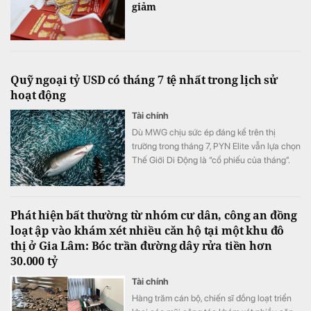
giảm
Quỹ ngoại tỷ USD có tháng 7 tệ nhất trong lịch sử
hoạt động
Tài chính
Dù MWG chịu sức ép đáng kể trên thị
trường trong tháng 7, PYN Elite vẫn lựa chọn
Thế Giới Di Động là “cổ phiếu của tháng”.
Đây hiện là khoản đầu tư lớn thứ ba của quỹ
Phát hiện bất thường từ nhóm cư dân, công an đồng
loạt ập vào khám xét nhiều căn hộ tại một khu đô
thị ở Gia Lâm: Bóc trần đường dây rửa tiền hơn
30.000 tỷ
Tài chính
Hàng trăm cán bộ, chiến sĩ đồng loạt triển