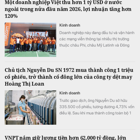
Một doanh nghiệp Việt thu hơn 1 tỷ USD ở nước
ngoài trong nửa đầu năm 2026, lợi nhuận tăng hơn
120%
Kinh doanh
Doanh nghiệp này đang đầu tư và vận hành
các mạng viễn thông tại nhiều thị trường
thuộc châu Phi, châu Mỹ Latinh và Đông
Nam Á.
Chủ tịch Nguyễn Du SN 1972 mua thành công 1 triệu
cổ phiếu, trở thành cổ đông lớn của công ty dệt may
Hoàng Thị Loan
Kinh doanh
Trước giao dịch, ông Nguyễn Du sở hữu
335.500 cổ phiếu, tương đương 4,73% vốn
điều lệ. Sau khi mua thành công toàn bộ 1
triệu cổ phiếu đã đăng ký, lượng cổ phiếu
nắm giữ của ông tăng lên 1.335.500 đơn vị,
tương ứng 18,81% vốn.
VNPT nắm giữ lượng tiền hơn 62.000 tỷ đồng, lớn