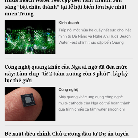
Huda Beach Water Fest cập bến Tam Thanh: Sẵn
vùng.
sàng “bật chân thành” tại lễ hội biển lớn bậc nhất
miền Trung
Kinh doanh
Tiếp nối một mùa hè quẩy hết sức chơi hết
mình từ Đà Nẵng và Nghệ An, Huda Beach
Water Fest chính thức cập bến Quảng
trường biển Tam Thanh ngày 8 - 9/8.
Công nghệ quang khắc của Nga ai ngờ đã đến mức
này: Làm chip "từ 2 tuần xuống còn 5 phút", lập kỷ
lục thế giới
Công nghệ
Máy quang khắc ứng dụng công nghệ
multi-cathode của Nga có thể hoàn thành
quá trình chiếu xạ tấm wafer silicon chỉ
trong khoảng 5 đến 7 phút, thay vì mất 2
tuần như trước đây, tương đương tốc độ xử
lý nhanh hơn tới 3.000 lần.
Đề xuất điều chỉnh Chủ trương đầu tư Dự án tuyến