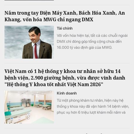
Nắm trong tay Điện Máy Xanh, Bách Hóa Xanh, An
Khang, vốn hóa MWG chỉ ngang DMX
Tài chính
Với vốn hóa hiện tại, tất cả các chuỗi ngoài
DMX chỉ đóng góp tổng cộng chưa đến
16.000 tỷ vào định giá của MWG.
Việt Nam có 1 hệ thống y khoa tư nhân sở hữu 14
bệnh viện, 2.900 giường bệnh, vừa được vinh danh
"Hệ thống Y khoa tốt nhất Việt Nam 2026"
Kinh doanh
Từ một phòng khám tư nhân, hiện này hệ
thống y khoa này đã vận hành 14 bệnh viện,
phục vụ hơn 6 triệu lượt khám mỗi năm và
vừa được xướng tên "Hệ thống Y khoa tốt
nhất Việt Nam 2026".