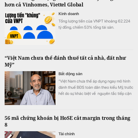
hơn cả Vinhomes, Viettel Global
Kinh doanh
Tổng lượng tiền của VNPT khoảng 62.224
tỷ đồng, chiếm 53% tổng tài sản.
“Việt Nam chưa thể đánh thuế tất cả nhà, đất như
Mỹ”
Bất động sản
“Việt Nam chưa thể áp dụng ngay mô hình
đánh thuế BĐS toàn dân theo kiểu Mỹ, trước
hết do sự khác biệt về nguyên tắc tiếp cận
tài nguyên đất đai, từ đó dẫn tới sự khác
nhau căn bản về cơ cấu tiền lương”.
56 mã chứng khoán bị HoSE cắt margin trong tháng
8
Tài chính