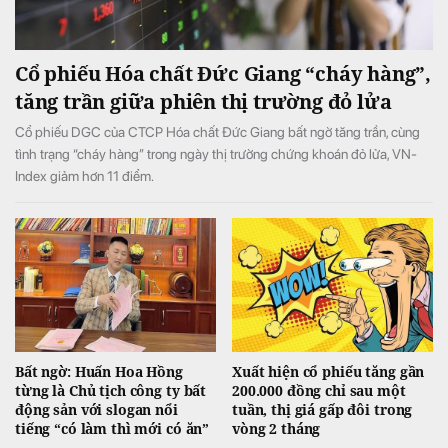
Cổ phiếu Hóa chất Đức Giang “cháy hàng”,
tăng trần giữa phiên thị trường đỏ lửa
Cổ phiếu DGC của CTCP Hóa chất Đức Giang bất ngờ tăng trần, cùng
tình trạng “cháy hàng” trong ngày thị trường chứng khoán đỏ lửa, VN-
Index giảm hơn 11 điểm.
Bất ngờ: Huấn Hoa Hồng
Xuất hiện cổ phiếu tăng gần
từng là Chủ tịch công ty bất
200.000 đồng chỉ sau một
động sản với slogan nổi
tuần, thị giá gấp đôi trong
tiếng “có làm thì mới có ăn”
vòng 2 tháng