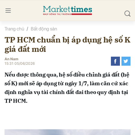
Trang chủ
Bất động sản
bình luận
TP HCM chuẩn bị áp dụng hệ số K
giá đất mới
An Nam
15:31 05/06/2026
Nếu được thông qua, hệ số điều chỉnh giá đất (hệ
số K) mới sẽ áp dụng từ ngày 1/7, làm căn cứ xác
Hủy
G
định nghĩa vụ tài chính đất đai theo quy định tại
TP HCM.