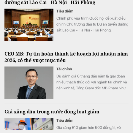
đường sắt Lào Cai - Hà Nội - Hải Phòng
Tiêu điểm
Chính phủ vừa trình Quốc hội đề xuất điều
chỉnh Chủ trương đầu tư Dự án tuyến đường
sắt Lào Cai - Hà Nội - Hải Phòng.
CEO MB: Tự tin hoàn thành kế hoạch lợi nhuận năm
2026, có thể vượt mục tiêu
Tài chính
Dù đánh giá 6 tháng đầu năm là giai đoạn
nhiều thách thức đối với ngành tài chính và
nền kinh tế, Tổng Giám đốc MB Phạm Như
Ánh cho biết ngân hàng vẫn tự tin hoàn
thành kế hoạch lợi nhuận năm 2026, thậm
chí có thể đạt kết quả cao hơn mục tiêu đề
Giá xăng dầu trong nước đồng loạt giảm
ra.
Tiêu điểm
Giá xăng E10 giảm hơn 500 đồng/lít, về