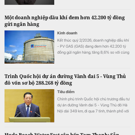
Một doanh nghiệp dầu khí đem hơn 42.200 tỷ đồng
gửi ngân hàng
Kinh doanh
Kết thúc quý 2/2026, doanh nghiệp dầu khí
- PV GAS (GAS) đang đem hơn 42.200 tỷ
đồng gửi ngân hàng, tăng 8,6% so với cùng
kỳ song doanh thu từ hoạt động tài chính lại
bất ngờ sụt giảm.
Trình Quốc hội dự án đường Vành đai 5 - Vùng Thủ
đô vốn sơ bộ 288.268 tỷ đồng
Tiêu điểm
Chính phủ trình Quốc hội chủ trương đầu tư
dự án đường Vành đai 5 - Vùng Thủ đô Hà
Nội dài 349 km, đi qua 7 tỉnh, thành phố với
tổng vốn sơ bộ 288.268 tỷ đồng. Dự án
hướng tới mục tiêu kết nối đồng bộ hạ tầng,
mở rộng không gian phát triển cho toàn