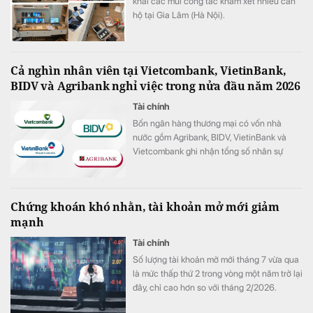
khai các mũi công tác khám xét nhiều căn
hộ tại Gia Lâm (Hà Nội).
Cả nghìn nhân viên tại Vietcombank, VietinBank,
BIDV và Agribank nghỉ việc trong nửa đầu năm 2026
Tài chính
Bốn ngân hàng thương mại có vốn nhà
nước gồm Agribank, BIDV, VietinBank và
Vietcombank ghi nhận tổng số nhân sự
giảm hơn 1.100 người trong 6 tháng đầu
năm 2026.
Chứng khoán khó nhằn, tài khoản mở mới giảm
mạnh
Tài chính
Số lượng tài khoản mở mới tháng 7 vừa qua
là mức thấp thứ 2 trong vòng một năm trở lại
đây, chỉ cao hơn so với tháng 2/2026.