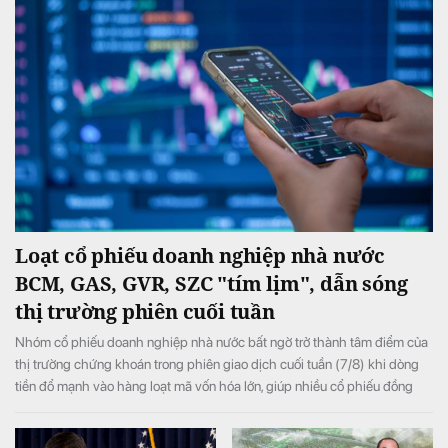
Loạt cổ phiếu doanh nghiệp nhà nước
BCM, GAS, GVR, SZC "tím lịm", dẫn sóng
thị trường phiên cuối tuần
Nhóm cổ phiếu doanh nghiệp nhà nước bất ngờ trở thành tâm điểm của
thị trường chứng khoán trong phiên giao dịch cuối tuần (7/8) khi dòng
tiền đổ mạnh vào hàng loạt mã vốn hóa lớn, giúp nhiều cổ phiếu đồng
loạt tăng kịch trần và đưa VN-Index đảo chiều tăng điểm sau khi mở cửa
trong sắc đỏ.