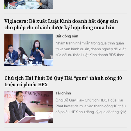
người nộp thuế đáp ứng điều kiện, việc hủy
bỏ tạm hoãn xuất cảnh phải được thực hiện
ngay.
Viglacera: Đề xuất Luật Kinh doanh bất động sản
cho phép chi nhánh được ký hợp đồng mua bán
Bất động sản
Nhằm tránh nhầm lẫn trong quá trình quản
trị và vận hành dự án, doanh nghiệp đề xuất
sửa đổi dự thảo Luật Kinh doanh BĐS theo
hướng: “Cấm ủy quyền cho bên thứ ba,
nhưng vẫn cho phép chi nhánh hoặc đơn vị
trực thuộc chủ đầu tư ký hợp đồng theo ủy
Chủ tịch Hải Phát Đỗ Quý Hải “gom” thành công 10
quyền”.
triệu cổ phiếu HPX
Tài chính
Ông Đỗ Quý Hải- Chủ tịch HĐQT của Hải
Phát Invest đã mua vào thành công 10 triệu
cổ phiếu HPX như đăng ký, qua đó tăng tỷ lệ
sở hữu lên mức 16,71% vốn.