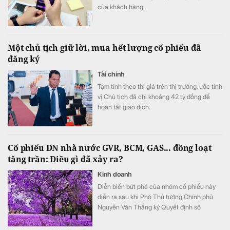
của khách hàng.
Một chủ tịch giữ lời, mua hết lượng cổ phiếu đã
đăng ký
Tài chính
Tạm tính theo thị giá trên thị trường, ước tính
vị Chủ tịch đã chi khoảng 42 tỷ đồng để
hoàn tất giao dịch.
Cổ phiếu DN nhà nước GVR, BCM, GAS... đồng loạt
tăng trần: Điều gì đã xảy ra?
Kinh doanh
Diễn biến bứt phá của nhóm cổ phiếu này
diễn ra sau khi Phó Thủ tướng Chính phủ
Nguyễn Văn Thắng ký Quyết định số
40/2026/QĐ-TTg ngày 05/8/2026 của Thủ
tướng Chính phủ về tiêu chí phân loại