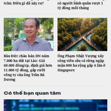
trần: Điều gì đã xảy ra?
có người bình quân vượt 1
tỷ đồng mỗi tháng
Bầu Đức chào bán DN nắm
Ông Phạm Nhật Vượng xây
7.000 ha đất tại Lào: Giá
công viên câu cá rừng ngập
60.600 đồng/cp, định giá hơn
mặn 800 ha rộng gấp 4 lần ở
11.000 tỷ đồng, gấp rưỡi
Singapore
công ty của ông Trần Bá
Dương
Có thể bạn quan tâm