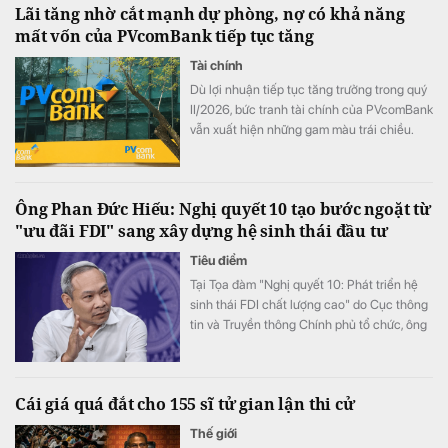
Lãi tăng nhờ cắt mạnh dự phòng, nợ có khả năng
mất vốn của PVcomBank tiếp tục tăng
Tài chính
Dù lợi nhuận tiếp tục tăng trưởng trong quý
II/2026, bức tranh tài chính của PVcomBank
vẫn xuất hiện những gam màu trái chiều.
Động lực tăng trưởng lợi nhuận chủ yếu đến
từ việc ngân hàng cắt giảm mạnh chi phí dự
phòng rủi ro tín dụng, trong khi quy mô nợ
Ông Phan Đức Hiếu: Nghị quyết 10 tạo bước ngoặt từ
có khả năng mất vốn (nợ nhóm 5) tiếp tục
"ưu đãi FDI" sang xây dựng hệ sinh thái đầu tư
tăng gần 20%, lên sát 3.900 tỷ đồng.
Tiêu điểm
Tại Tọa đàm "Nghị quyết 10: Phát triển hệ
sinh thái FDI chất lượng cao" do Cục thông
tin và Truyền thông Chính phủ tổ chức, ông
Phan Đức Hiếu, Ủy viên Thường trực Ủy ban
Kinh tế của Quốc hội đã khẳng định điểm
đột phá lớn nhất của Nghị quyết 10-NQ/TW
Cái giá quá đắt cho 155 sĩ tử gian lận thi cử
không nằm ở các chính sách ưu đãi mới mà
ở sự thay đổi căn bản về tư duy phát triển.
Thế giới