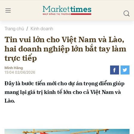
Trang chủ
Kinh doanh
bình luận
Tin vui lớn cho Việt Nam và Lào,
hai doanh nghiệp lớn bắt tay làm
trực tiếp
Minh Hằng
15:04 02/06/2026
Đây là bước tiến mới cho dự án trọng điểm giúp
Hủy
G
mang lại giá trị kinh tế lớn cho cả Việt Nam và
Lào.