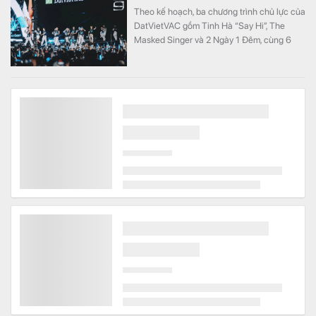
Theo kế hoạch, ba chương trình chủ lực của
DatVietVAC gồm Tinh Hà “Say Hi”, The
Masked Singer và 2 Ngày 1 Đêm, cùng 6
concert đều được lên lịch phát sóng từ nửa
cuối năm.
CEO một công ty chứng khoán vừa từ nhiệm
Tài chính
Vị này cho biết lý do sức khỏe cá nhân
không đảm bảo, trong thời gian tới cần tập
trung điều trị nên không thể tiếp tục điều
hành.
Đã hài lòng với Galaxy Z Fold7, vì sao người dùng
này vẫn quyết định lên đời Fold8?
Công nghệ
Đã hài lòng với Galaxy Z Fold7 trong công
việc hằng ngày, bác sĩ Vũ Trung Kiên không
có ý định nâng cấp điện thoại sớm. Tuy
nhiên, Galaxy Z Fold8 vẫn khiến anh quyết