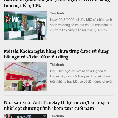
tiền mặt tỷ lệ 10%
hợp bình quân vượt 1 tỷ đồng mỗi tháng.
Tài chính
Ngày 26/8/2026 tới đây, MIC sẽ chốt danh
sách cổ đông để chi trả cổ tức cho năm tài
chính 2025 bằng tiền mặt với tỷ lệ 10%.
Một tài khoản ngân hàng chưa từng được sử dụng
bất ngờ có số dư 100 triệu đồng
Tài chính
Chị T. bất ngờ khi biết mình đứng tên tài
khoản này và chưa từng sử dụng nên hoàn
toàn không hay biết về số tiền được chuyển
khoản vào.
Nhà sản xuất Anh Trai Say Hi tự tin vượt kế hoạch
nhờ loạt chương trình “bom tấn” cuối năm
Tài chính