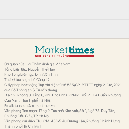
60.600 đồng/cp, định giá hơn 11.000 tỷ đồng, gấp rưỡi
công ty của ông Trần Bá Dương
Kinh doanh
HGI hiện có vốn điều lệ 1.685 tỷ đồng, nếu
phát hành thành công 18,8 triệu cổ phiếu,
vốn điều lệ của công ty sẽ tăng lên 1.873 tỷ
đồng.
Mẫu điện thoại Samsung "ít được quảng cáo" nhưng
lại rất đáng mua với người Việt lúc này
Công nghệ
Giữa cơn bão giá hiện tại, sự xuất hiện của
Galaxy S25 FE ở phân khúc giá quanh mốc
13 triệu đồng là lựa chọn phù hợp.
Ông Phạm Nhật Vượng xây công viên câu cá rừng
ngập mặn 800 ha rộng gấp 4 lần ở Singapore