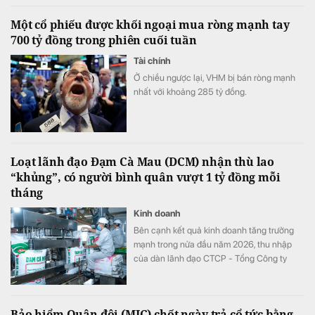
doanh nghiệp để thực hiện cơ cấu lại vốn
Một cổ phiếu được khối ngoại mua ròng mạnh tay
nhà nước tại doanh nghiệp nhà nước, doanh
700 tỷ đồng trong phiên cuối tuần
nghiệp có vốn nhà nước.
Tài chính
Ở chiều ngược lại, VHM bị bán ròng mạnh
nhất với khoảng 285 tỷ đồng.
Loạt lãnh đạo Đạm Cà Mau (DCM) nhận thù lao
“khủng”, có người bình quân vượt 1 tỷ đồng mỗi
tháng
Kinh doanh
Bên cạnh kết quả kinh doanh tăng trưởng
mạnh trong nửa đầu năm 2026, thu nhập
của dàn lãnh đạo CTCP - Tổng Công ty
Phân bón Dầu khí Cà Mau (Đạm Cà Mau,
HoSE: DCM) cũng tăng vọt so với cùng kỳ
năm trước. Có lãnh đạo nhận thù lao hơn 4
Bảo hiểm Quân đội (MIC) chốt ngày trả cổ tức bằng
tỷ đồng chỉ sau 6 tháng, đặc biệt có trường