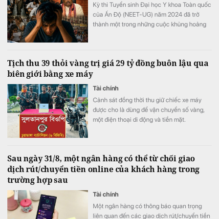
Kỳ thi Tuyển sinh Đại học Y khoa Toàn quốc
của Ấn Độ (NEET-UG) năm 2024 đã trở
thành một trong những cuộc khủng hoảng
giáo dục nghiêm trọng nhất trong lịch sử
nước này.
Tịch thu 39 thỏi vàng trị giá 29 tỷ đồng buôn lậu qua
biên giới bằng xe máy
Tài chính
Cảnh sát đồng thời thu giữ chiếc xe máy
được cho là dùng để vận chuyển số vàng,
một điện thoại di động và tiền mặt.
Sau ngày 31/8, một ngân hàng có thể từ chối giao
dịch rút/chuyển tiền online của khách hàng trong
trường hợp sau
Tài chính
Một ngân hàng có thông báo quan trọng
liên quan đến các giao dịch rút/chuyển tiền