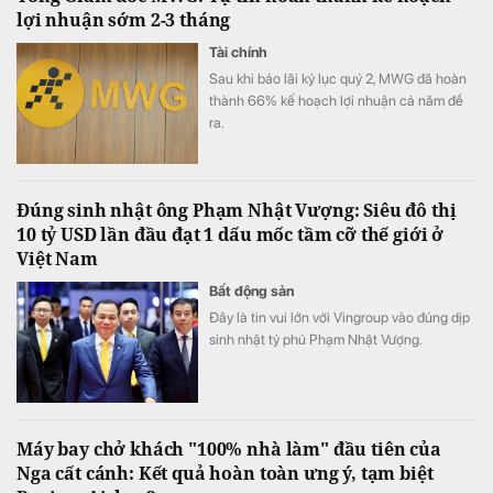
lợi nhuận sớm 2-3 tháng
Tài chính
Sau khi báo lãi kỷ lục quý 2, MWG đã hoàn
thành 66% kế hoạch lợi nhuận cả năm đề
ra.
Đúng sinh nhật ông Phạm Nhật Vượng: Siêu đô thị
10 tỷ USD lần đầu đạt 1 dấu mốc tầm cỡ thế giới ở
Việt Nam
Bất động sản
Đây là tin vui lớn với Vingroup vào đúng dịp
sinh nhật tỷ phú Phạm Nhật Vượng.
Máy bay chở khách "100% nhà làm" đầu tiên của
Nga cất cánh: Kết quả hoàn toàn ưng ý, tạm biệt