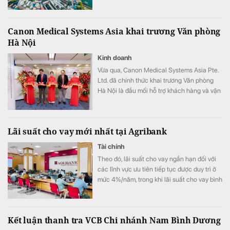
Canon Medical Systems Asia khai trương Văn phòng
Hà Nội
Kinh doanh
Vừa qua, Canon Medical Systems Asia Pte.
Ltd. đã chính thức khai trương Văn phòng
Hà Nội là đầu mối hỗ trợ khách hàng và vận
hành kinh doanh, góp phần nâng cao năng
lực phục vụ các cơ sở y tế tại khu vực miền
Bắc.
Lãi suất cho vay mới nhất tại Agribank
Tài chính
Theo đó, lãi suất cho vay ngắn hạn đối với
các lĩnh vực ưu tiên tiếp tục được duy trì ở
mức 4%/năm, trong khi lãi suất cho vay bình
quân giảm xuống 8,51%/năm.
Kết luận thanh tra VCB Chi nhánh Nam Bình Dương