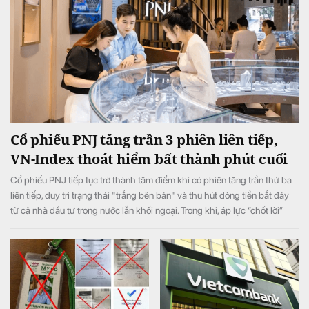
Cổ phiếu PNJ tăng trần 3 phiên liên tiếp,
VN-Index thoát hiểm bất thành phút cuối
Cổ phiếu PNJ tiếp tục trở thành tâm điểm khi có phiên tăng trần thứ ba
liên tiếp, duy trì trạng thái "trắng bên bán" và thu hút dòng tiền bắt đáy
từ cả nhà đầu tư trong nước lẫn khối ngoại. Trong khi, áp lực “chốt lời”
ngắn hạn lớn ở phiên chiều khiến VN-Index đảo chiều giảm điểm.