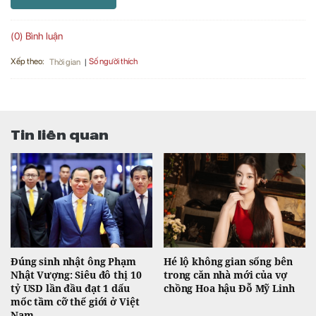
(0) Bình luận
Xếp theo:
Số người thích
Thời gian
Tin liên quan
Đúng sinh nhật ông Phạm
Hé lộ không gian sống bên
Nhật Vượng: Siêu đô thị 10
trong căn nhà mới của vợ
tỷ USD lần đầu đạt 1 dấu
chồng Hoa hậu Đỗ Mỹ Linh
mốc tầm cỡ thế giới ở Việt
Nam