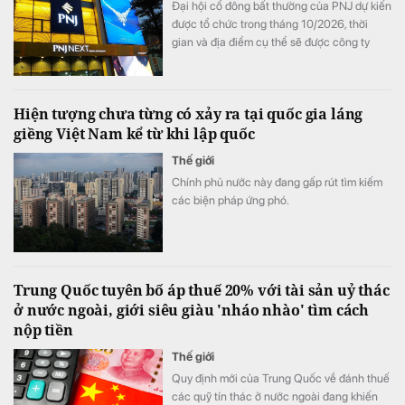
Đại hội cổ đông bất thường của PNJ dự kiến
được tổ chức trong tháng 10/2026, thời
gian và địa điểm cụ thể sẽ được công ty
thông báo sau.
Hiện tượng chưa từng có xảy ra tại quốc gia láng
giềng Việt Nam kể từ khi lập quốc
Thế giới
Chính phủ nước này đang gấp rút tìm kiếm
các biện pháp ứng phó.
Trung Quốc tuyên bố áp thuế 20% với tài sản uỷ thác
ở nước ngoài, giới siêu giàu 'nháo nhào' tìm cách
nộp tiền
Thế giới
Quy định mới của Trung Quốc về đánh thuế
các quỹ tín thác ở nước ngoài đang khiến