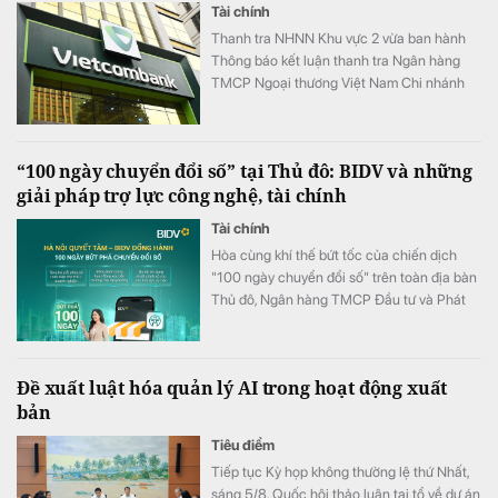
Tài chính
Thanh tra NHNN Khu vực 2 vừa ban hành
Thông báo kết luận thanh tra Ngân hàng
TMCP Ngoại thương Việt Nam Chi nhánh
Nam Bình Dương.
“100 ngày chuyển đổi số” tại Thủ đô: BIDV và những
giải pháp trợ lực công nghệ, tài chính
Tài chính
Hòa cùng khí thế bứt tốc của chiến dịch
"100 ngày chuyển đổi số" trên toàn địa bàn
Thủ đô, Ngân hàng TMCP Đầu tư và Phát
triển Việt Nam (BIDV) triển khai chương
trình hỗ trợ chuyển đổi số và tín dụng quy
mô lớn cho doanh nghiệp, hộ kinh doanh và
Đề xuất luật hóa quản lý AI trong hoạt động xuất
các đơn vị sự nghiệp.
bản
Tiêu điểm
Tiếp tục Kỳ họp không thường lệ thứ Nhất,
sáng 5/8, Quốc hội thảo luận tại tổ về dự án