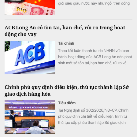
giới siêu giàu nước này như ngồi trên đống
lửa.
ACB Long An có tồn tại, hạn chế, rủi ro trong hoạt
động cho vay
Tài chính
Theo kết luận thanh tra do NHNN vừa ban
hành, hoạt động của ACB Long An còn phát
sinh một số tồn tại, hạn hạn chế, rủi ro về
nguyên tắc vay vốn; thẩm định, xét duyệt
cho vay; về kiểm tra, giám sát vốn vay; về
báo cáo giao dịch có giá trị lớn; về hoạt
Chính phủ quy định điều kiện, thủ tục thành lập Sở
động chuyển tiền ra nước ngoài.
giao dịch hàng hóa
Tiêu điểm
Tại Nghị định số 302/2026/NĐ-CP, Chính
phủ quy định chi tiết về điều kiện, trình tự,
thủ tục cấp phép thành lập Sở giao dịch
hàng hóa.