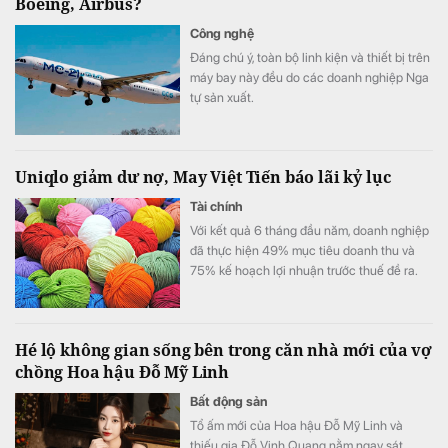
Boeing, Airbus?
Công nghệ
Đáng chú ý, toàn bộ linh kiện và thiết bị trên
máy bay này đều do các doanh nghiệp Nga
tự sản xuất.
Uniqlo giảm dư nợ, May Việt Tiến báo lãi kỷ lục
Tài chính
Với kết quả 6 tháng đầu năm, doanh nghiệp
đã thực hiện 49% mục tiêu doanh thu và
75% kế hoạch lợi nhuận trước thuế đề ra.
Hé lộ không gian sống bên trong căn nhà mới của vợ
chồng Hoa hậu Đỗ Mỹ Linh
Bất động sản
Tổ ấm mới của Hoa hậu Đỗ Mỹ Linh và
thiếu gia Đỗ Vinh Quang nằm ngay sát