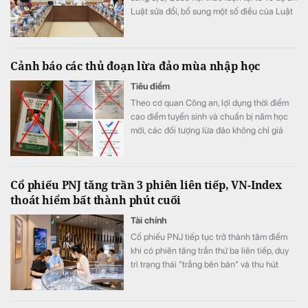
Luật sửa đổi, bổ sung một số điều của Luật
Xuất bản.
Cảnh báo các thủ đoạn lừa đảo mùa nhập học
Tiêu điểm
Theo cơ quan Công an, lợi dụng thời điểm
cao điểm tuyển sinh và chuẩn bị năm học
mới, các đối tượng lừa đảo không chỉ giả
danh cán bộ tuyển sinh để chiếm đoạt tiền
của học sinh, sinh viên mà còn mạo danh
các cơ sở giáo dục đặt mua hàng hóa với số
Cổ phiếu PNJ tăng trần 3 phiên liên tiếp, VN-Index
lượng lớn, yêu cầu doanh nghiệp chuyển
thoát hiểm bất thành phút cuối
tiền đặt cọc.
Tài chính
Cổ phiếu PNJ tiếp tục trở thành tâm điểm
khi có phiên tăng trần thứ ba liên tiếp, duy
trì trạng thái "trắng bên bán" và thu hút
dòng tiền bắt đáy từ cả nhà đầu tư trong
nước lẫn khối ngoại. Trong khi, áp lực “chốt
lời” ngắn hạn lớn ở phiên chiều khiến VN-