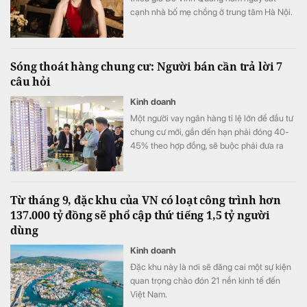
cạnh nhà bố mẹ chồng ở trung tâm Hà Nội.
Sóng thoát hàng chung cư: Người bán cần trả lời 7
câu hỏi
Kinh doanh
Một người vay ngân hàng tỉ lệ lớn để đầu tư
chung cư mới, gần đến hạn phải đóng 40-
45% theo hợp đồng, sẽ buộc phải đưa ra
quyết định quan trọng: Thoát hay giữ hàng?
Từ tháng 9, đặc khu của VN có loạt công trình hơn
137.000 tỷ đồng sẽ phổ cập thứ tiếng 1,5 tỷ người
dùng
Kinh doanh
Đặc khu này là nơi sẽ đăng cai một sự kiện
quan trọng chào đón 21 nền kinh tế đến
Việt Nam.