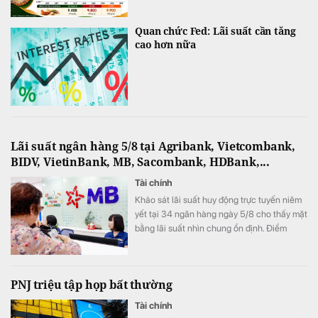
Quan chức Fed: Lãi suất cần tăng
cao hơn nữa
Lãi suất ngân hàng 5/8 tại Agribank, Vietcombank,
BIDV, VietinBank, MB, Sacombank, HDBank,...
Tài chính
Khảo sát lãi suất huy động trực tuyến niêm
yết tại 34 ngân hàng ngày 5/8 cho thấy mặt
bằng lãi suất nhìn chung ổn định. Điểm
đáng chú ý là SeABank đồng loạt giảm lãi
suất ở nhiều kỳ hạn, trong khi ACB tiếp tục
dẫn đầu với 7,8%/năm và LPBank duy trì
PNJ triệu tập họp bất thường
mức 7,3%/năm.
Tài chính