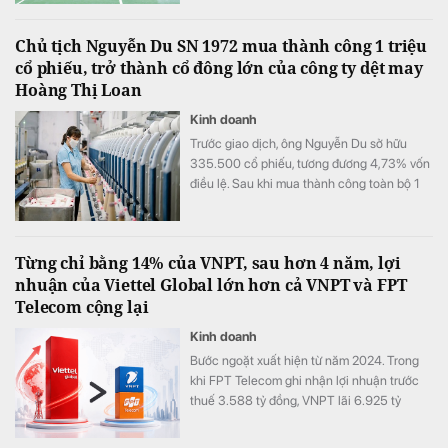
Chủ tịch Nguyễn Du SN 1972 mua thành công 1 triệu
cổ phiếu, trở thành cổ đông lớn của công ty dệt may
Hoàng Thị Loan
Kinh doanh
Trước giao dịch, ông Nguyễn Du sở hữu
335.500 cổ phiếu, tương đương 4,73% vốn
điều lệ. Sau khi mua thành công toàn bộ 1
triệu cổ phiếu đã đăng ký, lượng cổ phiếu
nắm giữ của ông tăng lên 1.335.500 đơn vị,
tương ứng 18,81% vốn.
Từng chỉ bằng 14% của VNPT, sau hơn 4 năm, lợi
nhuận của Viettel Global lớn hơn cả VNPT và FPT
Telecom cộng lại
Kinh doanh
Bước ngoặt xuất hiện từ năm 2024. Trong
khi FPT Telecom ghi nhận lợi nhuận trước
thuế 3.588 tỷ đồng, VNPT lãi 6.925 tỷ
đồng, Viettel Global đạt tới 10.667 tỷ đồng
lợi nhuận trước thuế, tăng 175% so với năm