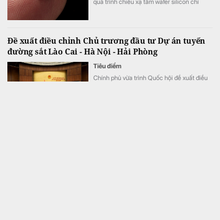
quá trình chiếu xạ tấm wafer silicon chỉ
trong khoảng 5 đến 7 phút, thay vì mất 2
tuần như trước đây, tương đương tốc độ xử
lý nhanh hơn tới 3.000 lần.
Đề xuất điều chỉnh Chủ trương đầu tư Dự án tuyến
đường sắt Lào Cai - Hà Nội - Hải Phòng
Tiêu điểm
Chính phủ vừa trình Quốc hội đề xuất điều
chỉnh Chủ trương đầu tư Dự án tuyến đường
sắt Lào Cai - Hà Nội - Hải Phòng.
CEO MB: Tự tin hoàn thành kế hoạch lợi nhuận năm
2026, có thể vượt mục tiêu
Tài chính
Dù đánh giá 6 tháng đầu năm là giai đoạn
nhiều thách thức đối với ngành tài chính và
nền kinh tế, Tổng Giám đốc MB Phạm Như
Ánh cho biết ngân hàng vẫn tự tin hoàn
thành kế hoạch lợi nhuận năm 2026, thậm