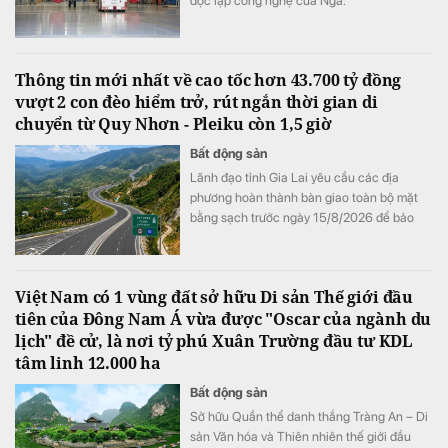
độc lập công nghệ của Nga.
Thông tin mới nhất về cao tốc hơn 43.700 tỷ đồng
vượt 2 con đèo hiểm trở, rút ngắn thời gian di
chuyển từ Quy Nhơn - Pleiku còn 1,5 giờ
Bất động sản
Lãnh đạo tỉnh Gia Lai yêu cầu các địa
phương hoàn thành bàn giao toàn bộ mặt
bằng sạch trước ngày 15/8/2026 để bảo
đảm tiến độ triển khai dự án đầu tư xây
dựng đường bộ cao tốc Quy Nhơn - Pleiku.
Việt Nam có 1 vùng đất sở hữu Di sản Thế giới đầu
tiên của Đông Nam Á vừa được "Oscar của ngành du
lịch" đề cử, là nơi tỷ phú Xuân Trường đầu tư KDL
tâm linh 12.000 ha
Bất động sản
Sở hữu Quần thể danh thắng Tràng An – Di
sản Văn hóa và Thiên nhiên thế giới đầu