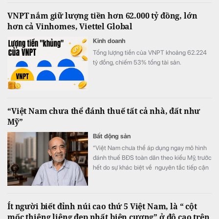
2023 và chính thức vượt qua VNPT.
VNPT nắm giữ lượng tiền hơn 62.000 tỷ đồng, lớn
hơn cả Vinhomes, Viettel Global
Kinh doanh
Tổng lượng tiền của VNPT khoảng 62.224
tỷ đồng, chiếm 53% tổng tài sản.
“Việt Nam chưa thể đánh thuế tất cả nhà, đất như
Mỹ”
Bất động sản
“Việt Nam chưa thể áp dụng ngay mô hình
đánh thuế BĐS toàn dân theo kiểu Mỹ, trước
hết do sự khác biệt về nguyên tắc tiếp cận
tài nguyên đất đai, từ đó dẫn tới sự khác
nhau căn bản về cơ cấu tiền lương”.
Ít người biết đỉnh núi cao thứ 5 Việt Nam, là “ cột
mốc thiêng liêng đẹp nhất biên cương” ở độ cao trên