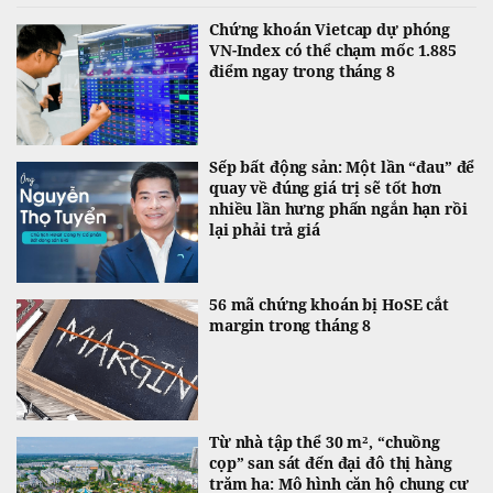
Chứng khoán Vietcap dự phóng
VN-Index có thể chạm mốc 1.885
điểm ngay trong tháng 8
Sếp bất động sản: Một lần “đau” để
quay về đúng giá trị sẽ tốt hơn
nhiều lần hưng phấn ngắn hạn rồi
lại phải trả giá
56 mã chứng khoán bị HoSE cắt
margin trong tháng 8
Từ nhà tập thể 30 m², “chuồng
cọp” san sát đến đại đô thị hàng
trăm ha: Mô hình căn hộ chung cư