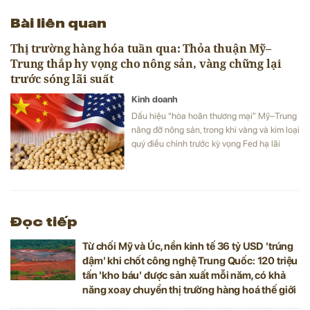
Bài liên quan
Thị trường hàng hóa tuần qua: Thỏa thuận Mỹ–
Trung thắp hy vọng cho nông sản, vàng chững lại
trước sóng lãi suất
Kinh doanh
Dấu hiệu “hòa hoãn thương mại” Mỹ–Trung
nâng đỡ nông sản, trong khi vàng và kim loại
quý điều chỉnh trước kỳ vọng Fed hạ lãi
suất.
Đọc tiếp
Từ chối Mỹ và Úc, nền kinh tế 36 tỷ USD 'trúng
đậm' khi chốt công nghệ Trung Quốc: 120 triệu
tấn 'kho báu' được sản xuất mỗi năm, có khả
năng xoay chuyển thị trường hàng hoá thế giới