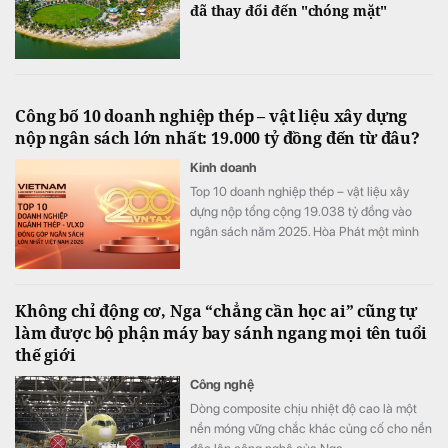
đã thay đổi đến "chóng mặt"
Công bố 10 doanh nghiệp thép – vật liệu xây dựng
nộp ngân sách lớn nhất: 19.000 tỷ đồng đến từ đâu?
Kinh doanh
Top 10 doanh nghiệp thép – vật liệu xây
dựng nộp tổng cộng 19.038 tỷ đồng vào
ngân sách năm 2025. Hòa Phát một mình
đóng góp 68% toàn bảng, nhưng phía sau
con số này là những cấu trúc rất khác nhau.
Không chỉ động cơ, Nga “chẳng cần học ai” cũng tự
làm được bộ phận máy bay sánh ngang mọi tên tuổi
thế giới
Công nghệ
Dòng composite chịu nhiệt độ cao là một
nền móng vững chắc khác củng cố cho nền