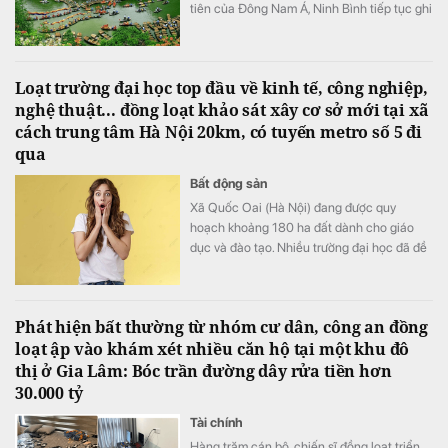
tiên của Đông Nam Á, Ninh Bình tiếp tục ghi
dấu ấn trên bản đồ du lịch quốc tế khi được
đề cử hạng mục "Điểm đến mới nổi hàng
đầu châu Á" tại World Travel Awards 2026.
Loạt trường đại học top đầu về kinh tế, công nghiệp,
nghệ thuật... đồng loạt khảo sát xây cơ sở mới tại xã
cách trung tâm Hà Nội 20km, có tuyến metro số 5 đi
qua
Bất động sản
Xã Quốc Oai (Hà Nội) đang được quy
hoạch khoảng 180 ha đất dành cho giáo
dục và đào tạo. Nhiều trường đại học đã đề
xuất đầu tư cơ sở mới tại khu vực này với
tổng nhu cầu khoảng 70-75 ha.
Phát hiện bất thường từ nhóm cư dân, công an đồng
loạt ập vào khám xét nhiều căn hộ tại một khu đô
thị ở Gia Lâm: Bóc trần đường dây rửa tiền hơn
30.000 tỷ
Tài chính
Hàng trăm cán bộ, chiến sĩ đồng loạt triển