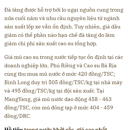
Đà tăng được hỗ trợ bởi lo ngại nguồn cung trong
nửa cuối năm và nhu cầu nguyên liệu từ ngành
sản xuất lốp xe vẫn ổn định. Tuy nhiên, giá dầu
giảm có thể phần nào hạn chế đà tăng do làm
giảm chi phí sản xuất cao su tổng hợp.
Giá mủ cao su trong nước tiếp tục ổn định tại các
doanh nghiệp lớn. Phú Riềng và Cao su Bà Rịa
cùng thu mua mủ nước ở mức 420 đồng/TSC;
Bình Long duy trì 505 đồng/TSC/kg tại nhà máy
và 495 đồng/TSC/kg tại đội sản xuất. Tại
MangYang, giá mủ nước dao động 458 - 463
đồng/TSC, còn mủ đông tạp ở mức 404 - 459
đồng/DRC.
Hồ tiêu
trong nước khởi sắc, giá cao nhất