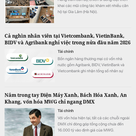
khai các mũi công tác khám xét nhiều căn
hộ tại Gia Lâm (Hà Nội).
Cả nghìn nhân viên tại Vietcombank, VietinBank,
BIDV và Agribank nghỉ việc trong nửa đầu năm 2026
Tài chính
Bốn ngân hàng thương mại có vốn nhà
nước gồm Agribank, BIDV, VietinBank và
Vietcombank ghi nhận tổng số nhân sự
giảm hơn 1.100 người trong 6 tháng đầu
năm 2026.
Nắm trong tay Điện Máy Xanh, Bách Hóa Xanh, An
Khang, vốn hóa MWG chỉ ngang DMX
Tài chính
Với vốn hóa hiện tại, tất cả các chuỗi ngoài
DMX chỉ đóng góp tổng cộng chưa đến
16.000 tỷ vào định giá của MWG.