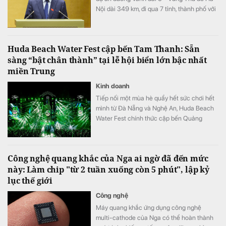
Nội dài 349 km, đi qua 7 tỉnh, thành phố với
tổng vốn sơ bộ 288.268 tỷ đồng. Dự án
hướng tới mục tiêu kết nối đồng bộ hạ tầng,
mở rộng không gian phát triển cho toàn
Huda Beach Water Fest cập bến Tam Thanh: Sẵn
vùng.
sàng “bật chân thành” tại lễ hội biển lớn bậc nhất
miền Trung
Kinh doanh
Tiếp nối một mùa hè quẩy hết sức chơi hết
mình từ Đà Nẵng và Nghệ An, Huda Beach
Water Fest chính thức cập bến Quảng
trường biển Tam Thanh ngày 8 - 9/8.
Công nghệ quang khắc của Nga ai ngờ đã đến mức
này: Làm chip "từ 2 tuần xuống còn 5 phút", lập kỷ
lục thế giới
Công nghệ
Máy quang khắc ứng dụng công nghệ
multi-cathode của Nga có thể hoàn thành