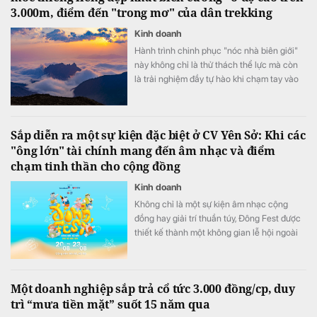
3.000m, điểm đến "trong mơ" của dân trekking
Kinh doanh
Hành trình chinh phục "nóc nhà biên giới"
này không chỉ là thử thách thể lực mà còn
là trải nghiệm đầy tự hào khi chạm tay vào
cột mốc chủ quyền thiêng liêng giữa đại
ngàn Tây Bắc.
Sắp diễn ra một sự kiện đặc biệt ở CV Yên Sở: Khi các
"ông lớn" tài chính mang đến âm nhạc và điểm
chạm tinh thần cho cộng đồng
Kinh doanh
Không chỉ là một sự kiện âm nhạc cộng
đồng hay giải trí thuần túy, Đông Fest được
thiết kế thành một không gian lễ hội ngoài
trời đa trải nghiệm.
Một doanh nghiệp sắp trả cổ tức 3.000 đồng/cp, duy
trì “mưa tiền mặt” suốt 15 năm qua