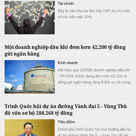
Tài chính
Đây là năm thứ ba liên tiếp HAT duy trì mức
cổ tức tiền mặt 30%.
Một doanh nghiệp dầu khí đem hơn 42.200 tỷ đồng
gửi ngân hàng
Kinh doanh
Kết thúc quý 2/2026, doanh nghiệp dầu khí
- PV GAS (GAS) đang đem hơn 42.200 tỷ
đồng gửi ngân hàng, tăng 8,6% so với cùng
kỳ song doanh thu từ hoạt động tài chính lại
bất ngờ sụt giảm.
Trình Quốc hội dự án đường Vành đai 5 - Vùng Thủ
đô vốn sơ bộ 288.268 tỷ đồng
Tiêu điểm
Chính phủ trình Quốc hội chủ trương đầu tư
dự án đường Vành đai 5 - Vùng Thủ đô Hà