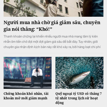
Người mua nhà chờ giá giảm sâu, chuyên
gia nói thẳng: “Khó!”
Thanh khoản chững lại khiến nhiều người mua nhà mang tâm lý kiên
nhẫn ôm tiền chờ đợi một đợt giảm giá sâu để bắt đáy. Tuy nhiên, giới
chuyên gia nhận định kịch bản này rất khó xảy ra, bởi hàng loạt chi phí
đầu vào liên tục neo cao đang chặn đứng đà giảm của thị trường.
Chứng khoán khó nhằn, tài
Quỹ ngoại tỷ USD có tháng 7
khoản mở mới giảm mạnh
tệ nhất trong lịch sử hoạt
động