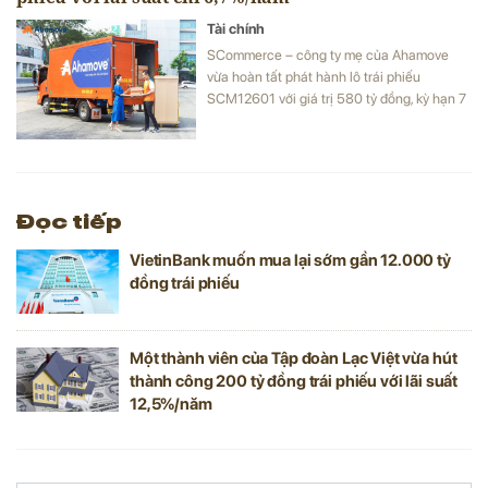
Tài chính
SCommerce – công ty mẹ của Ahamove
vừa hoàn tất phát hành lô trái phiếu
SCM12601 với giá trị 580 tỷ đồng, kỳ hạn 7
năm, lãi suất cố định chỉ 6,7%/năm – thuộc
nhóm thấp nhất thị trường hiện nay.
Đọc tiếp
VietinBank muốn mua lại sớm gần 12.000 tỷ
đồng trái phiếu
Một thành viên của Tập đoàn Lạc Việt vừa hút
thành công 200 tỷ đồng trái phiếu với lãi suất
12,5%/năm