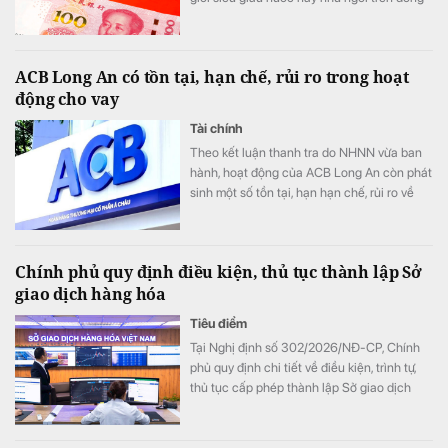
lửa.
ACB Long An có tồn tại, hạn chế, rủi ro trong hoạt
động cho vay
Tài chính
Theo kết luận thanh tra do NHNN vừa ban
hành, hoạt động của ACB Long An còn phát
sinh một số tồn tại, hạn hạn chế, rủi ro về
nguyên tắc vay vốn; thẩm định, xét duyệt
cho vay; về kiểm tra, giám sát vốn vay; về
báo cáo giao dịch có giá trị lớn; về hoạt
Chính phủ quy định điều kiện, thủ tục thành lập Sở
động chuyển tiền ra nước ngoài.
giao dịch hàng hóa
Tiêu điểm
Tại Nghị định số 302/2026/NĐ-CP, Chính
phủ quy định chi tiết về điều kiện, trình tự,
thủ tục cấp phép thành lập Sở giao dịch
hàng hóa.