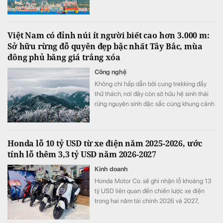
để hoàn thành kế hoạch 16.000 tỷ đồng.
Việt Nam có đỉnh núi ít người biết cao hơn 3.000 m:
Sở hữu rừng đỗ quyên đẹp bậc nhất Tây Bắc, mùa
đông phủ băng giá trắng xóa
Công nghệ
Không chỉ hấp dẫn bởi cung trekking đầy
thử thách, nơi đây còn sở hữu hệ sinh thái
rừng nguyên sinh đặc sắc cùng khung cảnh
biến đổi theo từng mùa trong năm.
Honda lỗ 10 tỷ USD từ xe điện năm 2025-2026, ước
tính lỗ thêm 3,3 tỷ USD năm 2026-2027
Kinh doanh
Honda Motor Co. sẽ ghi nhận lỗ khoảng 13
tỷ USD liên quan đến chiến lược xe điện
trong hai năm tài chính 2026 và 2027,
tương đương khoảng ba năm lợi nhuận hoạt
động và nhiều hơn tổng chi tiêu nghiên cứu