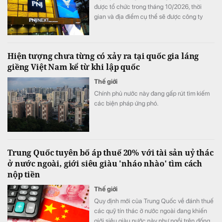
được tổ chức trong tháng 10/2026, thời
gian và địa điểm cụ thể sẽ được công ty
thông báo sau.
Hiện tượng chưa từng có xảy ra tại quốc gia láng
giềng Việt Nam kể từ khi lập quốc
Thế giới
Chính phủ nước này đang gấp rút tìm kiếm
các biện pháp ứng phó.
Trung Quốc tuyên bố áp thuế 20% với tài sản uỷ thác
ở nước ngoài, giới siêu giàu 'nháo nhào' tìm cách
nộp tiền
Thế giới
Quy định mới của Trung Quốc về đánh thuế
các quỹ tín thác ở nước ngoài đang khiến
giới siêu giàu nước này như ngồi trên đống