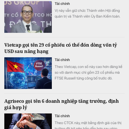
Tài chính
Vị này vẫn giữ chức Thành viên Hội đồng
quản trị và Thành viên Ủy Ban Kiểm toán.
Vietcap gọi tên 29 cổ phiếu có thể đón dòng vốn tỷ
USD sau nâng hạng
Tài chính
Theo Vietcap, con số này cao hơn đáng kể
so với danh mục chỉ gồm 23 cổ phiếu mà
FTSE Russell từng công bố trước đó.
Agriseco gọi tên 6 doanh nghiệp tăng trưởng, định
giá hợp lý
Tài chính
Theo CTCK này, mặt bằng định giá của thị
trường đã trở nên hấp dẫn hơn sau nhịp