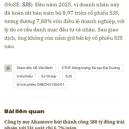
(HoSE:
SJS
). Đầu năm 2025, vị doanh nhân này
đã hoàn tất bán toàn bộ 8,97 triệu cổ phiếu SJS,
tương đương 7,88% vốn điều lệ doanh nghiệp, với
lý do cơ cấu danh mục đầu tư cá nhân. Sau giao
dịch, ông không còn nắm giữ bất kỳ cổ phiếu SJS
nào.
Giám đốc Đỗ Văn Bình
CTCP Năng lượng Tái tạo Đại Dương
trái phiếu
SJ Group
SJS
lô trái phiếu ORECH2135001
Bài liên quan
Công ty mẹ Ahamove hút thành công 580 tỷ đồng trái
phiếu với lãi suất chỉ 6,7%/năm