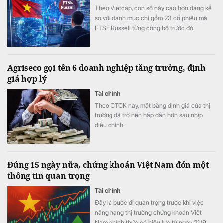
Theo Vietcap, con số này cao hơn đáng kể
so với danh mục chỉ gồm 23 cổ phiếu mà
FTSE Russell từng công bố trước đó.
Agriseco gọi tên 6 doanh nghiệp tăng trưởng, định
giá hợp lý
Tài chính
Theo CTCK này, mặt bằng định giá của thị
trường đã trở nên hấp dẫn hơn sau nhịp
điều chỉnh.
Đúng 15 ngày nữa, chứng khoán Việt Nam đón một
thông tin quan trọng
Tài chính
Đây là bước đi quan trọng trước khi việc
nâng hạng thị trường chứng khoán Việt
Nam chính thức có hiệu lực từ ngày 21/9.