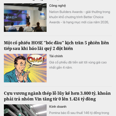
Công nghệ
Nation Builders Awards - giải thưởng trong
khuôn khổ chương trình Better Choice
Awards - là hạng mục mới của năm 2026,
tôn vinh những doanh nghiệp có đóng góp
nổi bật cho sự phát triển của đất nước.
Một cổ phiếu HOSE "bốc đầu" kịch trần 5 phiên liên
tiếp sau khi báo lãi quý 2 đột biến
Tài chính
Giá cổ phiếu đã tiến sát tới vùng giá cao
nhất gần 4 năm.
Cựu vương ngành thép lỗ lũy kế hơn 3.800 tỷ, khoản
phải trả nhóm Vin tăng từ 0 lên 1.424 tỷ đồng
Kinh doanh
Pomina báo lỗ sau thuế 146 tỷ đồng trong