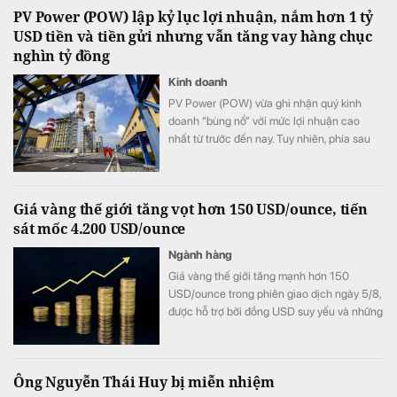
PV Power (POW) lập kỷ lục lợi nhuận, nắm hơn 1 tỷ
USD tiền và tiền gửi nhưng vẫn tăng vay hàng chục
nghìn tỷ đồng
Kinh doanh
PV Power (POW) vừa ghi nhận quý kinh
doanh “bùng nổ” với mức lợi nhuận cao
nhất từ trước đến nay. Tuy nhiên, phía sau
bức tranh tăng trưởng là một nghịch lý đáng
chú ý: doanh nghiệp đang nắm giữ lượng
tiền và tiền gửi ngân hàng hơn 1 tỷ USD,
Giá vàng thế giới tăng vọt hơn 150 USD/ounce, tiến
nhưng vẫn đẩy mạnh vay vốn khiến chi phí
sát mốc 4.200 USD/ounce
lãi vay tăng vọt.
Ngành hàng
Giá vàng thế giới tăng mạnh hơn 150
USD/ounce trong phiên giao dịch ngày 5/8,
được hỗ trợ bởi đồng USD suy yếu và những
bất ổn địa chính trị. Trong khi đó, giới đầu tư
hướng sự chú ý tới loạt dữ liệu việc làm của
Mỹ trong tuần này để tìm thêm tín hiệu về
Ông Nguyễn Thái Huy bị miễn nhiệm
triển vọng chính sách của Fed.