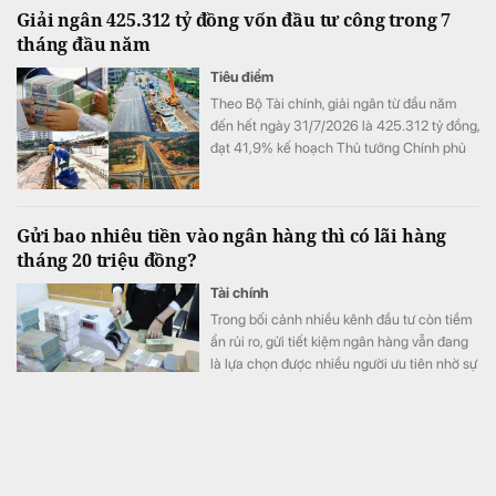
Giải ngân 425.312 tỷ đồng vốn đầu tư công trong 7
tháng đầu năm
Tiêu điểm
Theo Bộ Tài chính, giải ngân từ đầu năm
đến hết ngày 31/7/2026 là 425.312 tỷ đồng,
đạt 41,9% kế hoạch Thủ tướng Chính phủ
giao.
Gửi bao nhiêu tiền vào ngân hàng thì có lãi hàng
tháng 20 triệu đồng?
Tài chính
Trong bối cảnh nhiều kênh đầu tư còn tiềm
ẩn rủi ro, gửi tiết kiệm ngân hàng vẫn đang
là lựa chọn được nhiều người ưu tiên nhờ sự
an toàn và ổn định.
Lãi suất ngân hàng 5/8 tại Agribank, Vietcombank,
BIDV, VietinBank, MB, Sacombank, HDBank,...