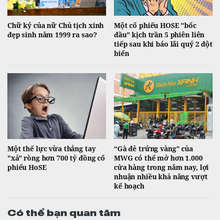
Chữ ký của nữ Chủ tịch xinh
Một cổ phiếu HOSE "bốc
đẹp sinh năm 1999 ra sao?
đầu" kịch trần 5 phiên liên
tiếp sau khi báo lãi quý 2 đột
biến
Một thế lực vừa thẳng tay
“Gà đẻ trứng vàng” của
"xả" ròng hơn 700 tỷ đồng cổ
MWG có thể mở hơn 1.000
phiếu HoSE
cửa hàng trong năm nay, lợi
nhuận nhiều khả năng vượt
kế hoạch
Có thể bạn quan tâm