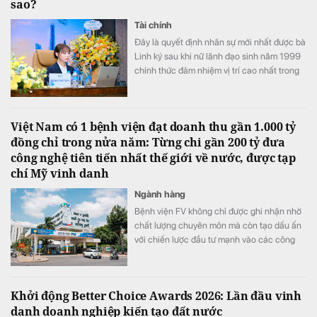
sao?
Tài chính
Đây là quyết định nhân sự mới nhất được bà
Linh ký sau khi nữ lãnh đạo sinh năm 1999
chính thức đảm nhiệm vị trí cao nhất trong
Hội đồng quản trị PC1
Việt Nam có 1 bệnh viện đạt doanh thu gần 1.000 tỷ
đồng chỉ trong nửa năm: Từng chi gần 200 tỷ đưa
công nghệ tiên tiến nhất thế giới về nước, được tạp
chí Mỹ vinh danh
Ngành hàng
Bệnh viện FV không chỉ được ghi nhận nhờ
chất lượng chuyên môn mà còn tạo dấu ấn
với chiến lược đầu tư mạnh vào các công
nghệ y tế hiện đại.
Khởi động Better Choice Awards 2026: Lần đầu vinh
danh doanh nghiệp kiến tạo đất nước