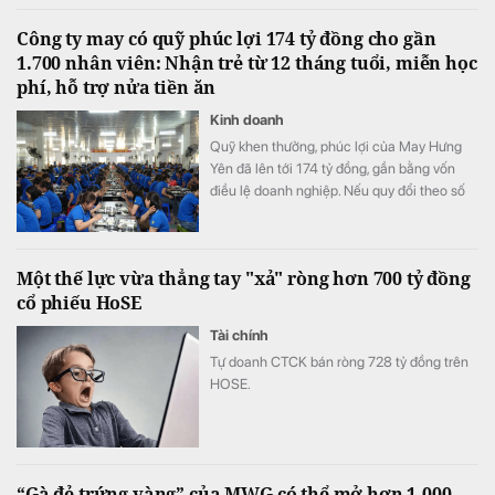
và phát triển (R&D) của cả một năm.
Công ty may có quỹ phúc lợi 174 tỷ đồng cho gần
1.700 nhân viên: Nhận trẻ từ 12 tháng tuổi, miễn học
phí, hỗ trợ nửa tiền ăn
Kinh doanh
Quỹ khen thưởng, phúc lợi của May Hưng
Yên đã lên tới 174 tỷ đồng, gần bằng vốn
điều lệ doanh nghiệp. Nếu quy đổi theo số
lao động cuối năm 2025, quy mô quỹ tương
đương hơn 100 triệu đồng cho mỗi nhân
viên.
Một thế lực vừa thẳng tay "xả" ròng hơn 700 tỷ đồng
cổ phiếu HoSE
Tài chính
Tự doanh CTCK bán ròng 728 tỷ đồng trên
HOSE.
“Gà đẻ trứng vàng” của MWG có thể mở hơn 1.000