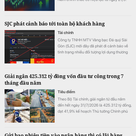
SJC phát cảnh báo tới toàn bộ khách hàng
Tài chính
Công ty TNHH MTV Vàng bạc Đá quý Sài
Gòn (SJC) mới đây đã phát đi cảnh báo về
tình trạng nhiều đối tượng lợi dụng thương
hiệu SJC để lập fanpage giả mạo nhằm lừa
đảo khách hàng.
Giải ngân 425.312 tỷ đồng vốn đầu tư công trong 7
tháng đầu năm
Tiêu điểm
Theo Bộ Tài chính, giải ngân từ đầu năm
đến hết ngày 31/7/2026 là 425.312 tỷ đồng,
đạt 41,9% kế hoạch Thủ tướng Chính phủ
giao.
Gửi bao nhiêu tiền vào ngân hàng thì có lãi hàng