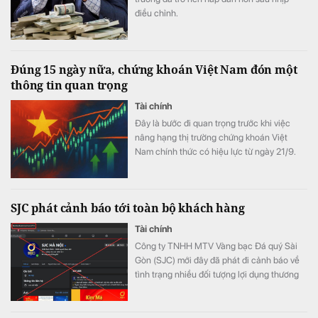
điều chỉnh.
Đúng 15 ngày nữa, chứng khoán Việt Nam đón một
thông tin quan trọng
Tài chính
Đây là bước đi quan trọng trước khi việc
nâng hạng thị trường chứng khoán Việt
Nam chính thức có hiệu lực từ ngày 21/9.
SJC phát cảnh báo tới toàn bộ khách hàng
Tài chính
Công ty TNHH MTV Vàng bạc Đá quý Sài
Gòn (SJC) mới đây đã phát đi cảnh báo về
tình trạng nhiều đối tượng lợi dụng thương
hiệu SJC để lập fanpage giả mạo nhằm lừa
đảo khách hàng.