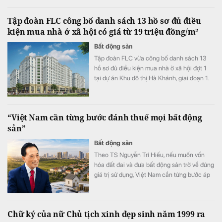
đang đưa tòa tháp này trở thành một trong
những điểm nhấn đáng chú ý của thị trường
Tập đoàn FLC công bố danh sách 13 hồ sơ đủ điều
căn hộ cao cấp khu Nam TP.HCM.
kiện mua nhà ở xã hội có giá từ 19 triệu đồng/m²
Bất động sản
Tập đoàn FLC vừa công bố danh sách 13
hồ sơ đủ điều kiện mua nhà ở xã hội đợt 1
tại dự án Khu đô thị Hà Khánh, giai đoạn 1.
Dự án cung cấp 759 căn hộ với giá bán
khoảng 19 triệu đồng/m².
“Việt Nam cần từng bước đánh thuế mọi bất động
sản”
Bất động sản
Theo TS Nguyễn Trí Hiếu, nếu muốn vốn
hóa đất đai và đưa bất động sản trở về đúng
giá trị sử dụng, Việt Nam cần từng bước áp
dụng thuế đối với mọi bất động sản.
Chữ ký của nữ Chủ tịch xinh đẹp sinh năm 1999 ra