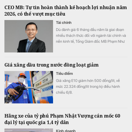
CEO MB: Tự tin hoàn thành kế hoạch lợi nhuận năm
2026, có thể vượt mục tiêu
Tài chính
Dù đánh giá 6 tháng đầu năm là giai đoạn
nhiều thách thức đối với ngành tài chính và
nền kinh tế, Tổng Giám đốc MB Phạm Như
Ánh cho biết ngân hàng vẫn tự tin hoàn
thành kế hoạch lợi nhuận năm 2026, thậm
chí có thể đạt kết quả cao hơn mục tiêu đề
Giá xăng dầu trong nước đồng loạt giảm
ra.
Tiêu điểm
Giá xăng E10 giảm hơn 500 đồng/lít, về
mức 22.324 đồng/lít trong kỳ điều hành
chiều 6/8.
Hãng xe của tỷ phú Phạm Nhật Vượng cán mốc 60
đại lý tại quốc gia 1,4 tỷ dân
Kinh doanh