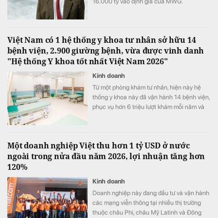
16.000 tỷ vào định giá của MWG.
Việt Nam có 1 hệ thống y khoa tư nhân sở hữu 14
bệnh viện, 2.900 giường bệnh, vừa được vinh danh
"Hệ thống Y khoa tốt nhất Việt Nam 2026"
Kinh doanh
Từ một phòng khám tư nhân, hiện này hệ
thống y khoa này đã vận hành 14 bệnh viện,
phục vụ hơn 6 triệu lượt khám mỗi năm và
vừa được xướng tên "Hệ thống Y khoa tốt
nhất Việt Nam 2026".
Một doanh nghiệp Việt thu hơn 1 tỷ USD ở nước
ngoài trong nửa đầu năm 2026, lợi nhuận tăng hơn
120%
Kinh doanh
Doanh nghiệp này đang đầu tư và vận hành
các mạng viễn thông tại nhiều thị trường
thuộc châu Phi, châu Mỹ Latinh và Đông