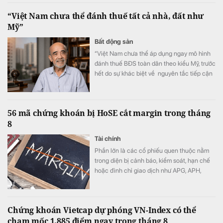
“Việt Nam chưa thể đánh thuế tất cả nhà, đất như
Mỹ”
Bất động sản
“Việt Nam chưa thể áp dụng ngay mô hình
đánh thuế BĐS toàn dân theo kiểu Mỹ, trước
hết do sự khác biệt về nguyên tắc tiếp cận
tài nguyên đất đai, từ đó dẫn tới sự khác
nhau căn bản về cơ cấu tiền lương”.
56 mã chứng khoán bị HoSE cắt margin trong tháng
8
Tài chính
Phần lớn là các cổ phiếu quen thuộc nằm
trong diện bị cảnh báo, kiểm soát, hạn chế
hoặc đình chỉ giao dịch như APG, APH,
DQC, DGC, HVN, LDG, OGC, NVT, PTL,
TDH, TLH, TMT, VCA,…
Chứng khoán Vietcap dự phóng VN-Index có thể
chạm mốc 1.885 điểm ngay trong tháng 8