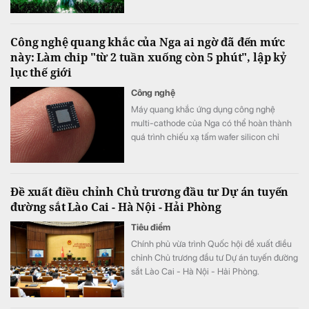
trường biển Tam Thanh ngày 8 - 9/8.
Công nghệ quang khắc của Nga ai ngờ đã đến mức
này: Làm chip "từ 2 tuần xuống còn 5 phút", lập kỷ
lục thế giới
Công nghệ
Máy quang khắc ứng dụng công nghệ
multi-cathode của Nga có thể hoàn thành
quá trình chiếu xạ tấm wafer silicon chỉ
trong khoảng 5 đến 7 phút, thay vì mất 2
tuần như trước đây, tương đương tốc độ xử
lý nhanh hơn tới 3.000 lần.
Đề xuất điều chỉnh Chủ trương đầu tư Dự án tuyến
đường sắt Lào Cai - Hà Nội - Hải Phòng
Tiêu điểm
Chính phủ vừa trình Quốc hội đề xuất điều
chỉnh Chủ trương đầu tư Dự án tuyến đường
sắt Lào Cai - Hà Nội - Hải Phòng.