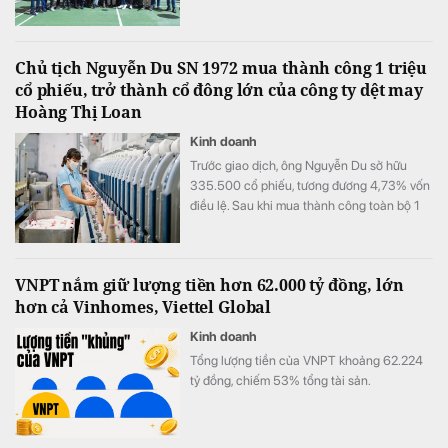
Nam Á.
Chủ tịch Nguyễn Du SN 1972 mua thành công 1 triệu
cổ phiếu, trở thành cổ đông lớn của công ty dệt may
Hoàng Thị Loan
Kinh doanh
Trước giao dịch, ông Nguyễn Du sở hữu
335.500 cổ phiếu, tương đương 4,73% vốn
điều lệ. Sau khi mua thành công toàn bộ 1
triệu cổ phiếu đã đăng ký, lượng cổ phiếu
nắm giữ của ông tăng lên 1.335.500 đơn vị,
tương ứng 18,81% vốn.
VNPT nắm giữ lượng tiền hơn 62.000 tỷ đồng, lớn
hơn cả Vinhomes, Viettel Global
Kinh doanh
Tổng lượng tiền của VNPT khoảng 62.224
tỷ đồng, chiếm 53% tổng tài sản.