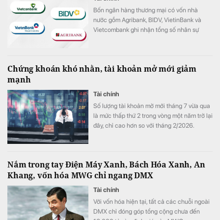
Bốn ngân hàng thương mại có vốn nhà
nước gồm Agribank, BIDV, VietinBank và
Vietcombank ghi nhận tổng số nhân sự
giảm hơn 1.100 người trong 6 tháng đầu
năm 2026.
Chứng khoán khó nhằn, tài khoản mở mới giảm
mạnh
Tài chính
Số lượng tài khoản mở mới tháng 7 vừa qua
là mức thấp thứ 2 trong vòng một năm trở lại
đây, chỉ cao hơn so với tháng 2/2026.
Nắm trong tay Điện Máy Xanh, Bách Hóa Xanh, An
Khang, vốn hóa MWG chỉ ngang DMX
Tài chính
Với vốn hóa hiện tại, tất cả các chuỗi ngoài
DMX chỉ đóng góp tổng cộng chưa đến