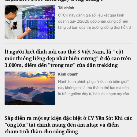
Tài chính
CTCK này đánh giá số liệu kết quả kinh
doanh quý 2/2026 góp phần củng cố nền
tảng cơ bản của thị trường, đồng thời hỗ trợ
mức định giá P/E hấp dẫn của VN-Index.
Ít người biết đỉnh núi cao thứ 5 Việt Nam, là “ cột
mốc thiêng liêng đẹp nhất biên cương” ở độ cao trên
3.000m, điểm đến "trong mơ" của dân trekking
Kinh doanh
Hành trình chinh phục "nóc nhà biên giới"
này không chỉ là thử thách thể lực mà còn
là trải nghiệm đầy tự hào khi chạm tay vào
cột mốc chủ quyền thiêng liêng giữa đại
ngàn Tây Bắc.
Sắp diễn ra một sự kiện đặc biệt ở CV Yên Sở: Khi các
"ông lớn" tài chính mang đến âm nhạc và điểm
chạm tinh thần cho cộng đồng