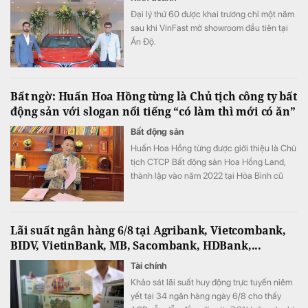
Đại lý thứ 60 được khai trương chỉ một năm
sau khi VinFast mở showroom đầu tiên tại
Ấn Độ.
Bất ngờ: Huấn Hoa Hồng từng là Chủ tịch công ty bất
động sản với slogan nổi tiếng “có làm thì mới có ăn”
Bất động sản
Huấn Hoa Hồng từng được giới thiệu là Chủ
tịch CTCP Bất động sản Hoa Hồng Land,
thành lập vào năm 2022 tại Hòa Bình cũ
(nay là tỉnh Phú Thọ).
Lãi suất ngân hàng 6/8 tại Agribank, Vietcombank,
BIDV, VietinBank, MB, Sacombank, HDBank,...
Tài chính
Khảo sát lãi suất huy động trực tuyến niêm
yết tại 34 ngân hàng ngày 6/8 cho thấy