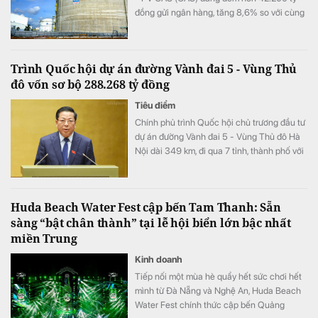
đồng gửi ngân hàng, tăng 8,6% so với cùng
kỳ song doanh thu từ hoạt động tài chính lại
bất ngờ sụt giảm.
Trình Quốc hội dự án đường Vành đai 5 - Vùng Thủ
đô vốn sơ bộ 288.268 tỷ đồng
Tiêu điểm
Chính phủ trình Quốc hội chủ trương đầu tư
dự án đường Vành đai 5 - Vùng Thủ đô Hà
Nội dài 349 km, đi qua 7 tỉnh, thành phố với
tổng vốn sơ bộ 288.268 tỷ đồng. Dự án
hướng tới mục tiêu kết nối đồng bộ hạ tầng,
mở rộng không gian phát triển cho toàn
Huda Beach Water Fest cập bến Tam Thanh: Sẵn
vùng.
sàng “bật chân thành” tại lễ hội biển lớn bậc nhất
miền Trung
Kinh doanh
Tiếp nối một mùa hè quẩy hết sức chơi hết
mình từ Đà Nẵng và Nghệ An, Huda Beach
Water Fest chính thức cập bến Quảng