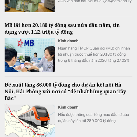
ACB vẫn dẫn đầu với mức 7,8%/năm cho kỳ
hạn 12 tháng, trong khi LPBank duy trì mức
7,3%/năm và toàn thị trường hiện có 8 ngân
hàng niêm yết lãi suất từ 7%/năm trở lên.
MB lãi hơn 20.180 tỷ đồng sau nửa đầu năm, tín
dụng vượt 1,22 triệu tỷ đồng
Kinh doanh
Ngân hàng TMCP Quân đội (MB) ghi nhận
lợi nhuận trước thuế hơn 20.180 tỷ đồng
trong 6 tháng đầu năm 2026, tăng 27,02%
so với cùng kỳ. Cùng với tăng trưởng lợi
nhuận, quy mô tín dụng vượt 1,22 triệu tỷ
đồng, trong khi tổng tài sản tiến sát mốc
Đề xuất tăng 86.000 tỷ đồng cho dự án kết nối Hà
1,74 triệu tỷ đồng.
Nội, Hải Phòng với nơi có “đệ nhất hùng quan Tây
Bắc”
Kinh doanh
Nếu được thông qua, tổng mức đầu tư của
dự án này lên tới 289.000 tỷ đồng.