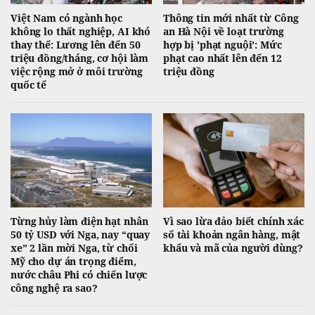
Việt Nam có ngành học
Thông tin mới nhất từ Công
không lo thất nghiệp, AI khó
an Hà Nội về loạt trường
thay thế: Lương lên đến 50
hợp bị 'phạt nguội': Mức
triệu đồng/tháng, cơ hội làm
phạt cao nhất lên đến 12
việc rộng mở ở môi trường
triệu đồng
quốc tế
Từng hủy làm điện hạt nhân
Vì sao lừa đảo biết chính xác
50 tỷ USD với Nga, nay “quay
số tài khoản ngân hàng, mật
xe” 2 lần mời Nga, từ chối
khẩu và mã của người dùng?
Mỹ cho dự án trọng điểm,
nước châu Phi có chiến lược
công nghệ ra sao?