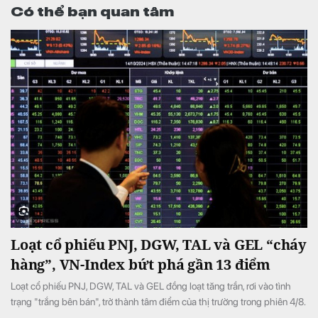
Có thể bạn quan tâm
Loạt cổ phiếu PNJ, DGW, TAL và GEL “cháy
hàng”, VN-Index bứt phá gần 13 điểm
Loạt cổ phiếu PNJ, DGW, TAL và GEL đồng loạt tăng trần, rơi vào tình
trạng "trắng bên bán", trở thành tâm điểm của thị trường trong phiên 4/8.