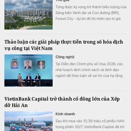
Từng được kỳ vọng trở thành biểu tượng của
Sáng kiến Vành đai và Con đường (BRI),
Forest City - dự án đô thị nhân tạo trị giá
100 tỷ USD của Trung Quốc tại Malaysia -
đang đối mặt hàng loạt bê bối.
Thảo luận các giải pháp thực tiễn trong số hóa dịch
vụ công tại Việt Nam
Công nghệ
Tại Diễn đàn Chính phủ số Visa 2026, các
nhà hoạch định chính sách và lãnh đạo
ngành đã thảo luận về vai trò của hạ tầng
kỹ thuật số và thanh toán số an toàn trong
nâng cao chất lượng cung cấp dịch vụ công
và thúc đẩy tăng trưởng toàn diện.
VietinBank Capital trở thành cổ đông lớn của Xếp
dỡ Hải An
Kinh doanh
Sau khi mua vào 10,36 triệu cổ phiếu HAH
trong phiên 30/7, VietinBank Capital đã trở