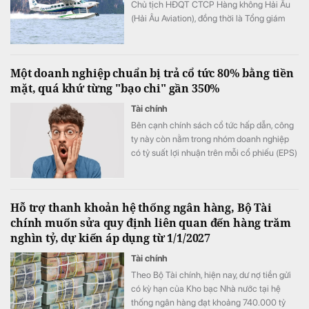
Chủ tịch HĐQT CTCP Hàng không Hải Âu
(Hải Âu Aviation), đồng thời là Tổng giám
đốc Công ty TNHH MTV Masterise Retail
Hà Nội.
Một doanh nghiệp chuẩn bị trả cổ tức 80% bằng tiền
mặt, quá khứ từng "bạo chi" gần 350%
Tài chính
Bên cạnh chính sách cổ tức hấp dẫn, công
ty này còn nằm trong nhóm doanh nghiệp
có tỷ suất lợi nhuận trên mỗi cổ phiếu (EPS)
cao.
Hỗ trợ thanh khoản hệ thống ngân hàng, Bộ Tài
chính muốn sửa quy định liên quan đến hàng trăm
nghìn tỷ, dự kiến áp dụng từ 1/1/2027
Tài chính
Theo Bộ Tài chính, hiện nay, dư nợ tiền gửi
có kỳ hạn của Kho bạc Nhà nước tại hệ
thống ngân hàng đạt khoảng 740.000 tỷ