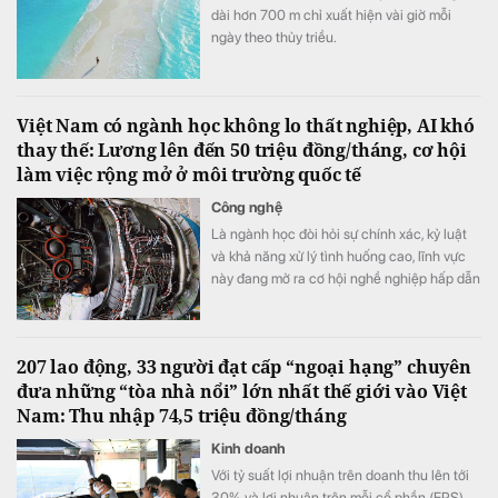
dài hơn 700 m chỉ xuất hiện vài giờ mỗi
ngày theo thủy triều.
Việt Nam có ngành học không lo thất nghiệp, AI khó
thay thế: Lương lên đến 50 triệu đồng/tháng, cơ hội
làm việc rộng mở ở môi trường quốc tế
Công nghệ
Là ngành học đòi hỏi sự chính xác, kỷ luật
và khả năng xử lý tình huống cao, lĩnh vực
này đang mở ra cơ hội nghề nghiệp hấp dẫn
trong bối cảnh nhiều doanh nghiệp thiếu
hụt nhân lực kỹ thuật chất lượng cao.
207 lao động, 33 người đạt cấp “ngoại hạng” chuyên
đưa những “tòa nhà nổi” lớn nhất thế giới vào Việt
Nam: Thu nhập 74,5 triệu đồng/tháng
Kinh doanh
Với tỷ suất lợi nhuận trên doanh thu lên tới
30% và lợi nhuận trên mỗi cổ phần (EPS)