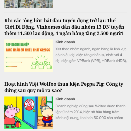
đồng
Khi các 'ông lớn' bắt đầu tuyển dụng trở lại: Thế
Giới Di Động, Vinhomes dẫn đầu nhóm 13 DN tuyển
thêm 11.500 lao động, 4 ngân hàng tăng 2.500 người
Kinh doanh
Xét theo nhóm ngành, ngân hàng là lĩnh vực
có nhiều đại diện tăng nhân sự nhất với 4
đại diện gồm VPBank (VPB), HDBank (HDB),
Techcombank (TCB) và KienlongBank
(KLB).
Hoạt hình Việt Wolfoo thua kiện Peppa Pig: Công ty
đứng sau quy mô ra sao?
Kinh doanh
Doanh nghiệp đứng sau Wolfoo được thành
lập từ năm 2014, hiện sở hữu hàng trăm
kênh nội dung, kho hơn 50.000 sản phẩm
và hệ sinh thái trải từ hoạt hình, game đến
cấp quyền thương mại.