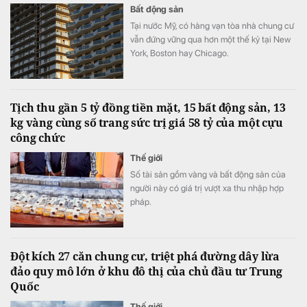
Bất động sản
Tại nước Mỹ, có hàng vạn tòa nhà chung cư
vẫn đứng vững qua hơn một thế kỷ tại New
York, Boston hay Chicago.
Tịch thu gần 5 tỷ đồng tiền mặt, 15 bất động sản, 13
kg vàng cùng số trang sức trị giá 58 tỷ của một cựu
công chức
Thế giới
Số tài sản gồm vàng và bất động sản của
người này có giá trị vượt xa thu nhập hợp
pháp.
Đột kích 27 căn chung cư, triệt phá đường dây lừa
đảo quy mô lớn ở khu đô thị của chủ đầu tư Trung
Quốc
Thế giới