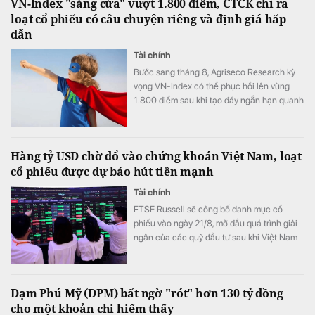
VN-Index "sáng cửa" vượt 1.800 điểm, CTCK chỉ ra
loạt cổ phiếu có câu chuyện riêng và định giá hấp
dẫn
Tài chính
Bước sang tháng 8, Agriseco Research kỳ
vọng VN-Index có thể phục hồi lên vùng
1.800 điểm sau khi tạo đáy ngắn hạn quanh
1.651 điểm.
Hàng tỷ USD chờ đổ vào chứng khoán Việt Nam, loạt
cổ phiếu được dự báo hút tiền mạnh
Tài chính
FTSE Russell sẽ công bố danh mục cổ
phiếu vào ngày 21/8, mở đầu quá trình giải
ngân của các quỹ đầu tư sau khi Việt Nam
được nâng hạng. Nhiều công ty chứng
khoán đã chỉ ra những cái tên được dự báo
hút mạnh dòng vốn ngoại trong đợt cơ cấu
Đạm Phú Mỹ (DPM) bất ngờ "rót" hơn 130 tỷ đồng
đầu tiên.
cho một khoản chi hiếm thấy