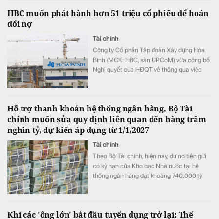
HBC muốn phát hành hơn 51 triệu cổ phiếu để hoán
đổi nợ
Tài chính
Công ty Cổ phần Tập đoàn Xây dựng Hòa
Bình (MCK: HBC, sàn UPCoM) vừa công bố
Nghị quyết của HĐQT về thông qua việc
triển khai phương án phát hành cổ phiếu để
hoán đổi nợ.
Hỗ trợ thanh khoản hệ thống ngân hàng, Bộ Tài
chính muốn sửa quy định liên quan đến hàng trăm
nghìn tỷ, dự kiến áp dụng từ 1/1/2027
Tài chính
Theo Bộ Tài chính, hiện nay, dư nợ tiền gửi
có kỳ hạn của Kho bạc Nhà nước tại hệ
thống ngân hàng đạt khoảng 740.000 tỷ
đồng
Khi các 'ông lớn' bắt đầu tuyển dụng trở lại: Thế