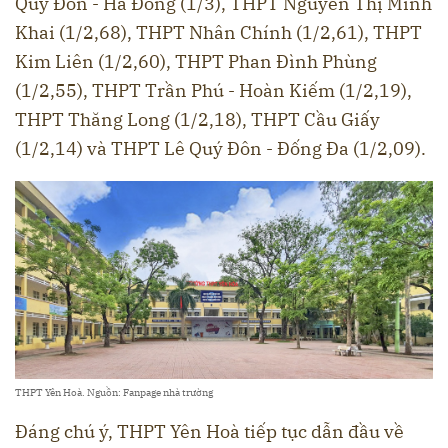
Quý Đôn - Hà Đông (1/3), THPT Nguyễn Thị Minh
Khai (1/2,68), THPT Nhân Chính (1/2,61), THPT
Kim Liên (1/2,60), THPT Phan Đình Phùng
(1/2,55), THPT Trần Phú - Hoàn Kiếm (1/2,19),
THPT Thăng Long (1/2,18), THPT Cầu Giấy
(1/2,14) và THPT Lê Quý Đôn - Đống Đa (1/2,09).
THPT Yên Hoà. Nguồn: Fanpage nhà trường
Đáng chú ý, THPT Yên Hoà tiếp tục dẫn đầu về