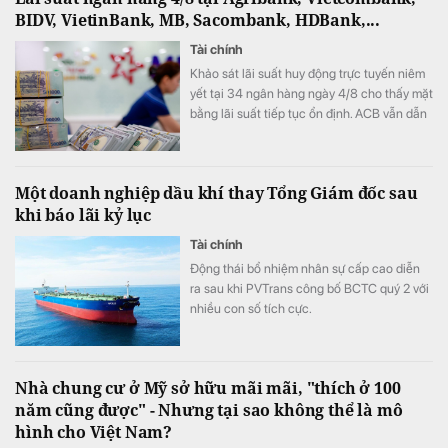
BIDV, VietinBank, MB, Sacombank, HDBank,...
Tài chính
Khảo sát lãi suất huy động trực tuyến niêm
yết tại 34 ngân hàng ngày 4/8 cho thấy mặt
bằng lãi suất tiếp tục ổn định. ACB vẫn dẫn
đầu với mức 7,8%/năm cho kỳ hạn 12 tháng,
trong khi LPBank duy trì vị trí thứ hai sau đợt
tăng mạnh lãi suất đầu tháng.
Một doanh nghiệp dầu khí thay Tổng Giám đốc sau
khi báo lãi kỷ lục
Tài chính
Động thái bổ nhiệm nhân sự cấp cao diễn
ra sau khi PVTrans công bố BCTC quý 2 với
nhiều con số tích cực.
Nhà chung cư ở Mỹ sở hữu mãi mãi, "thích ở 100
năm cũng được" - Nhưng tại sao không thể là mô
hình cho Việt Nam?