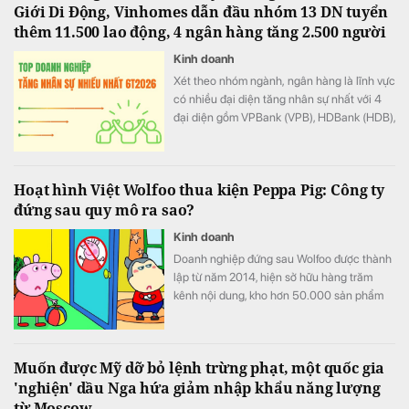
Giới Di Động, Vinhomes dẫn đầu nhóm 13 DN tuyển
thêm 11.500 lao động, 4 ngân hàng tăng 2.500 người
Kinh doanh
Xét theo nhóm ngành, ngân hàng là lĩnh vực
có nhiều đại diện tăng nhân sự nhất với 4
đại diện gồm VPBank (VPB), HDBank (HDB),
Techcombank (TCB) và KienlongBank
(KLB).
Hoạt hình Việt Wolfoo thua kiện Peppa Pig: Công ty
đứng sau quy mô ra sao?
Kinh doanh
Doanh nghiệp đứng sau Wolfoo được thành
lập từ năm 2014, hiện sở hữu hàng trăm
kênh nội dung, kho hơn 50.000 sản phẩm
và hệ sinh thái trải từ hoạt hình, game đến
cấp quyền thương mại.
Muốn được Mỹ dỡ bỏ lệnh trừng phạt, một quốc gia
'nghiện' dầu Nga hứa giảm nhập khẩu năng lượng
từ Moscow