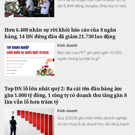
đạt 5.844 đồng, Vungtau Ship duy trì mức
trả cổ tức trên 30%/năm
Hơn 6.400 nhân sự rời khỏi báo cáo của 8 ngân
hàng, 14 DN đứng đầu đã giảm 21.730 lao động
Kinh doanh
Báo cáo của FPT ghi giảm gần 10.000
người nhưng sự thật là gì?
Top DN lỗ lớn nhất quý 2: Ba cái tên đầu bảng âm
gần 1.000 tỷ đồng, 1 công ty có doanh thu tăng gần 8
lần vẫn lỗ hơn trăm tỷ
Kinh doanh
Quý 2/2026 ghi nhận nhiều doanh nghiệp
rơi vào thua lỗ dù doanh thu vẫn tăng mạnh.