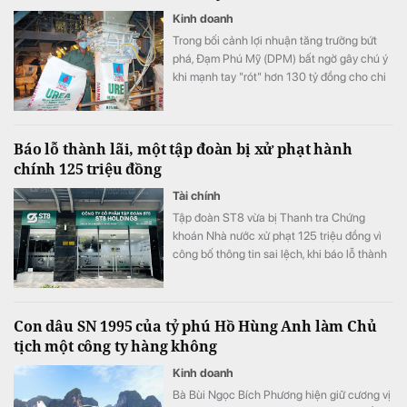
Kinh doanh
Trong bối cảnh lợi nhuận tăng trưởng bứt
phá, Đạm Phú Mỹ (DPM) bất ngờ gây chú ý
khi mạnh tay "rót" hơn 130 tỷ đồng cho chi
phí nghiên cứu phát triển trong quý II/2026.
Đây là mức chi cao kỷ lục, gấp gần 159 lần
so với cùng kỳ năm trước và là nguyên nhân
Báo lỗ thành lãi, một tập đoàn bị xử phạt hành
chính khiến chi phí quản lý doanh nghiệp
chính 125 triệu đồng
tăng vọt.
Tài chính
Tập đoàn ST8 vừa bị Thanh tra Chứng
khoán Nhà nước xử phạt 125 triệu đồng vì
công bố thông tin sai lệch, khi báo lỗ thành
lãi.
Con dâu SN 1995 của tỷ phú Hồ Hùng Anh làm Chủ
tịch một công ty hàng không
Kinh doanh
Bà Bùi Ngọc Bích Phương hiện giữ cương vị