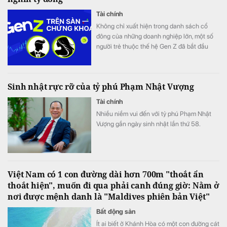
Tài chính
Không chỉ xuất hiện trong danh sách cổ
đông của những doanh nghiệp lớn, một số
người trẻ thuộc thế hệ Gen Z đã bắt đầu
bước vào Hội đồng quản trị, đảm nhiệm vị trí
điều hành.
Sinh nhật rực rỡ của tỷ phú Phạm Nhật Vượng
Tài chính
Nhiều niềm vui đến với tỷ phú Phạm Nhật
Vượng gần ngày sinh nhật lần thứ 58.
Việt Nam có 1 con đường dài hơn 700m "thoắt ẩn
thoắt hiện", muốn đi qua phải canh đúng giờ: Nằm ở
nơi được mệnh danh là "Maldives phiên bản Việt"
Bất động sản
Ít ai biết ở Khánh Hòa có một con đường cát