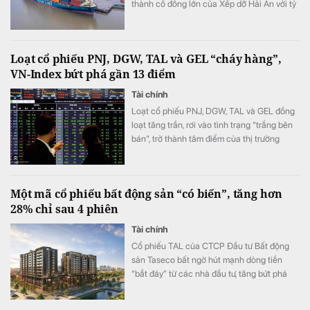
thành cổ đông lớn của Xếp dỡ Hải An với tỷ
lệ sở hữu 9,56% vốn.
Loạt cổ phiếu PNJ, DGW, TAL và GEL “cháy hàng”,
VN-Index bứt phá gần 13 điểm
Tài chính
Loạt cổ phiếu PNJ, DGW, TAL và GEL đồng
loạt tăng trần, rơi vào tình trạng "trắng bên
bán", trở thành tâm điểm của thị trường
trong phiên 4/8.
Một mã cổ phiếu bất động sản “có biến”, tăng hơn
28% chỉ sau 4 phiên
Tài chính
Cổ phiếu TAL của CTCP Đầu tư Bất động
sản Taseco bất ngờ hút mạnh dòng tiền
“bắt đáy” từ các nhà đầu tư, tăng bứt phá
hơn 28% chỉ trong 4 phiên gần nhất.