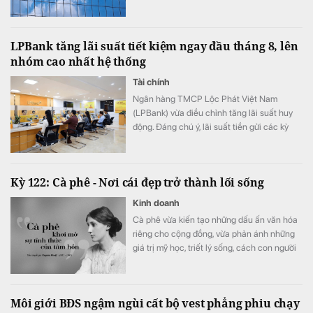
LPBank tăng lãi suất tiết kiệm ngay đầu tháng 8, lên
nhóm cao nhất hệ thống
Tài chính
Ngân hàng TMCP Lộc Phát Việt Nam
(LPBank) vừa điều chỉnh tăng lãi suất huy
động. Đáng chú ý, lãi suất tiền gửi các kỳ
hạn từ 6-25 tháng đồng loạt tăng 0,3 điểm
phần trăm ở cả kênh trực tuyến và tại quầy,
đưa lãi suất gửi online lên cao nhất
Kỳ 122: Cà phê - Nơi cái đẹp trở thành lối sống
7,3%/năm.
Kinh doanh
Cà phê vừa kiến tạo những dấu ấn văn hóa
riêng cho cộng đồng, vừa phản ánh những
giá trị mỹ học, triết lý sống, cách con người
gửi gắm tư duy và khát vọng kiến tạo đời
sống tốt đẹp hơn.
Môi giới BĐS ngậm ngùi cất bộ vest phẳng phiu chạy