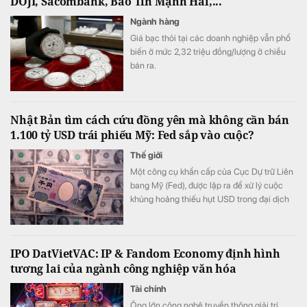
DOJI, Sacombank, Bảo Tín Mạnh Hải,...
Ngành hàng
Giá bạc thỏi tại các doanh nghiệp vẫn phổ
biến ở mức 2,32 triệu đồng/lượng ở chiều
bán ra.
Nhật Bản tìm cách cứu đồng yên mà không cần bán
1.100 tỷ USD trái phiếu Mỹ: Fed sắp vào cuộc?
Thế giới
Một công cụ khẩn cấp của Cục Dự trữ Liên
bang Mỹ (Fed), được lập ra để xử lý cuộc
khủng hoảng thiếu hụt USD trong đại dịch
Covid-19, đang được đề xuất sử dụng nhằm
hỗ trợ Nhật Bản bảo vệ đồng yên.
IPO DatVietVAC: IP & Fandom Economy định hình
tương lai của ngành công nghiệp văn hóa
Tài chính
Ông lớn công nghệ truyền thông giải trí