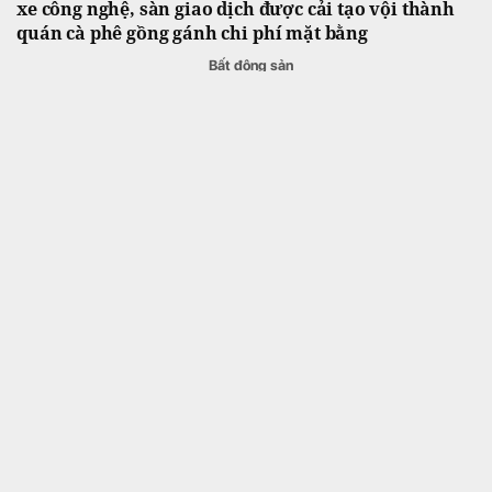
xe công nghệ, sàn giao dịch được cải tạo vội thành
quán cà phê gồng gánh chi phí mặt bằng
Bất động sản
Thanh khoản bất động sản sụt giảm khiến
nhiều môi giới phải tạm chuyển nghề.
Không chỉ vậy, các doanh nghiệp môi giới
niêm yết cũng bị giảm doanh thu so với thời
điểm thị trường “nóng” vào cuối năm ngoái.
Tuyến cao tốc “xuyên rừng đẹp nhất” Việt Nam hơn
18.000 tỷ đồng do Tập đoàn Sơn Hải đầu tư nhận chỉ
đạo mới
Bất động sản
Dự án cao tốc Tân Phú - Bảo Lộc hơn
18.000 tỷ đồng do Tập đoàn Sơn Hải đầu tư
vừa nhận chỉ đạo mới từ UBND tỉnh Lâm
Đồng nhằm đẩy nhanh tiến độ thi công và
giải phóng mặt bằng.
Dự án hơn 6.000 tỷ đồng từng liên quan đến Tập
đoàn FLC tại một tỉnh phía Bắc có diễn biến quan