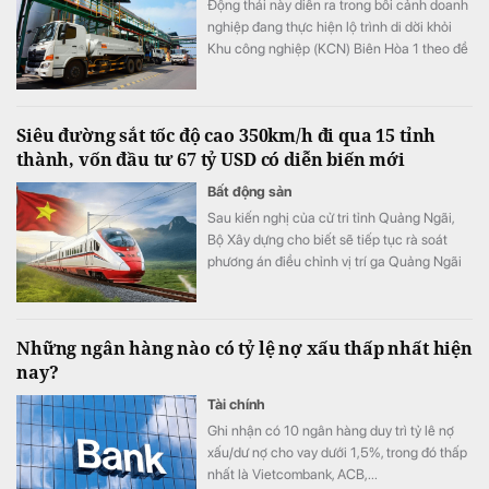
Động thái này diễn ra trong bối cảnh doanh
nghiệp đang thực hiện lộ trình di dời khỏi
Khu công nghiệp (KCN) Biên Hòa 1 theo đề
án chuyển đổi khu công nghiệp thành khu
đô thị - thương mại - dịch vụ và cải thiện
môi trường của tỉnh Đồng Nai.
Siêu đường sắt tốc độ cao 350km/h đi qua 15 tỉnh
thành, vốn đầu tư 67 tỷ USD có diễn biến mới
Bất động sản
Sau kiến nghị của cử tri tỉnh Quảng Ngãi,
Bộ Xây dựng cho biết sẽ tiếp tục rà soát
phương án điều chỉnh vị trí ga Quảng Ngãi
trong quá trình lập Báo cáo nghiên cứu khả
thi Dự án đường sắt tốc độ cao Bắc - Nam.
Những ngân hàng nào có tỷ lệ nợ xấu thấp nhất hiện
nay?
Tài chính
Ghi nhận có 10 ngân hàng duy trì tỷ lê nợ
xấu/dư nợ cho vay dưới 1,5%, trong đó thấp
nhất là Vietcombank, ACB,...