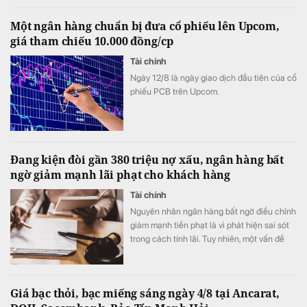
Một ngân hàng chuẩn bị đưa cổ phiếu lên Upcom,
giá tham chiếu 10.000 đồng/cp
Tài chính
Ngày 12/8 là ngày giao dịch đầu tiên của cổ
phiếu PCB trên Upcom.
Đang kiện đòi gần 380 triệu nợ xấu, ngân hàng bất
ngờ giảm mạnh lãi phạt cho khách hàng
Tài chính
Nguyên nhân ngân hàng bất ngờ điều chỉnh
giảm mạnh tiền phạt là vì phát hiện sai sót
trong cách tính lãi. Tuy nhiên, một vấn đề
đau đầu với ngân hàng là chiếc ô tô dùng
để siết nợ hiện đã hoàn toàn mất tích, khiến
việc thắng kiện có nguy cơ chỉ nằm trên
Giá bạc thỏi, bạc miếng sáng ngày 4/8 tại Ancarat,
giấy.