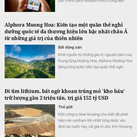
các chính sách khuyến khích công dân
tham gia trên môi trường số. Có hiệu lực từ
ngày 15/8/2026 đến 28/2/2027.
Alphora Muong Hoa: Kiến tạo một quần thể nghỉ
dưỡng quốc tế đa thương hiệu lớn bậc nhất châu Á
từ những giá trị của thiên nhiên
Bất động sản
Khởi nguồn từ những giá trị nguyên bản của
thung lũng Mường Hoa, Alphora Mường Hoa
đang từng bước kiến tạo quần thể nghỉ
dưỡng quốc tế đa thương hiệu lớn bậc nhất
châu Á, nơi quy tụ bộ sưu tập di sản tổ hợp
khách sạn, thương mại – dịch vụ đẳng cấp
Đi tìm lithium, bất ngờ khoan trúng mỏ 'kho báu'
quốc tế cùng hệ sinh thái thiên nhiên và
trữ lượng gần 2 triệu tấn, trị giá 152 tỷ USD
văn hóa được gìn giữ và phát huy bền vững.
Thế giới
Một công ty khai khoáng cho biết đã phát
hiện mỏ vonfram lớn nhất từng được xác
định tại nước này, với giá trị ước tính khoảng
152 tỷ USD.