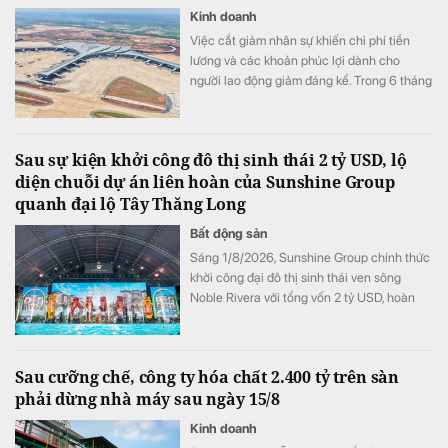
Kinh doanh
Việc cắt giảm nhân sự khiến chi phí tiền
lương và các khoản phúc lợi dành cho
người lao động giảm đáng kể. Trong 6 tháng
đầu năm, khoản mục này còn khoảng 1.900
tỷ đồng, thấp hơn khoảng 300 tỷ đồng so
với cùng kỳ năm trước.
Sau sự kiện khởi công đô thị sinh thái 2 tỷ USD, lộ
diện chuỗi dự án liên hoàn của Sunshine Group
quanh đại lộ Tây Thăng Long
Bất động sản
Sáng 1/8/2026, Sunshine Group chính thức
khởi công đại đô thị sinh thái ven sông
Noble Rivera với tổng vốn 2 tỷ USD, hoàn
thiện chuỗi dự án liên hoàn quy mô lớn mà
tập đoàn này đang triển khai gấp rút trên
trục đại lộ Tây Thăng Long.
Sau cưỡng chế, công ty hóa chất 2.400 tỷ trên sàn
phải dừng nhà máy sau ngày 15/8
Kinh doanh