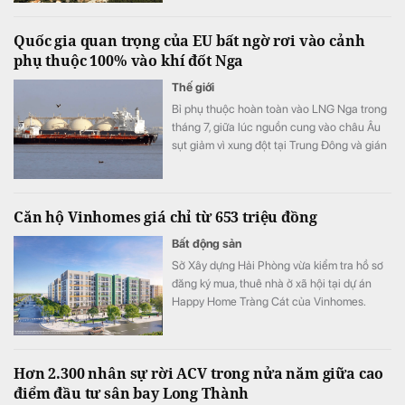
Quốc gia quan trọng của EU bất ngờ rơi vào cảnh
phụ thuộc 100% vào khí đốt Nga
Thế giới
Bỉ phụ thuộc hoàn toàn vào LNG Nga trong
tháng 7, giữa lúc nguồn cung vào châu Âu
sụt giảm vì xung đột tại Trung Đông và gián
đoạn vận tải qua eo biển Hormuz.
Căn hộ Vinhomes giá chỉ từ 653 triệu đồng
Bất động sản
Sở Xây dựng Hải Phòng vừa kiểm tra hồ sơ
đăng ký mua, thuê nhà ở xã hội tại dự án
Happy Home Tràng Cát của Vinhomes.
Theo kết quả rà soát, có 266 trường hợp
trong danh sách dự kiến chưa được hưởng
chính sách hỗ trợ về nhà ở, đất ở.
Hơn 2.300 nhân sự rời ACV trong nửa năm giữa cao
điểm đầu tư sân bay Long Thành