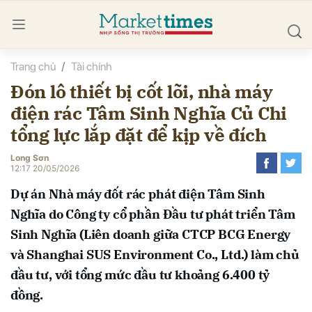
Trang chủ
Tài chính
bình luận
Đón lô thiết bị cốt lõi, nhà máy
điện rác Tâm Sinh Nghĩa Củ Chi
tổng lực lắp đặt để kịp về đích
Long Sơn
12:17 20/05/2026
Dự án Nhà máy đốt rác phát điện Tâm Sinh
Hủy
G
Nghĩa do Công ty cổ phần Đầu tư phát triển Tâm
Sinh Nghĩa (Liên doanh giữa CTCP BCG Energy
và Shanghai SUS Environment Co., Ltd.) làm chủ
đầu tư, với tổng mức đầu tư khoảng 6.400 tỷ
đồng.