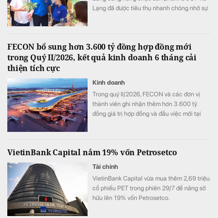
Lạng đã được tiêu thụ nhanh chóng nhờ sự
kết hợp hài hòa giữa không gian trải nghiệm
thực tế và các phiên livestream bán hàng
hiện đại.
FECON bổ sung hơn 3.600 tỷ đồng hợp đồng mới
trong Quý II/2026, kết quả kinh doanh 6 tháng cải
thiện tích cực
Kinh doanh
Trong quý II/2026, FECON và các đơn vị
thành viên ghi nhận thêm hơn 3.600 tỷ
đồng giá trị hợp đồng và đầu việc mới tại
nhiều dự án hạ tầng, công trình ngầm và
nền móng quy mô lớn. Cùng với việc tiếp tục
bổ sung nguồn việc, kết quả kinh doanh 6
VietinBank Capital nắm 19% vốn Petrosetco
tháng đầu năm của doanh nghiệp cũng ghi
nhận những chuyển biến tích cực, với
Tài chính
doanh thu tăng gần 50% và lợi nhuận sau
VietinBank Capital vừa mua thêm 2,69 triệu
thuế cao hơn đáng kể so với cùng kỳ năm
cổ phiếu PET trong phiên 29/7 để nâng sở
2025.
hữu lên 19% vốn Petrosetco.