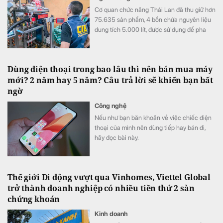
Cơ quan chức năng Thái Lan đã thu giữ hơn
75.635 sản phẩm, 4 bồn chứa nguyên liệu
dung tích 5.000 lít, được sử dụng để pha
trộn và chế biến hàng giả.
Dùng điện thoại trong bao lâu thì nên bán mua máy
mới? 2 năm hay 5 năm? Câu trả lời sẽ khiến bạn bất
ngờ
Công nghệ
Nếu như bạn băn khoăn về việc chiếc điện
thoại của mình nên dùng tiếp hay bán đi,
hãy đọc bài này.
Thế giới Di động vượt qua Vinhomes, Viettel Global
trở thành doanh nghiệp có nhiều tiền thứ 2 sàn
chứng khoán
Kinh doanh