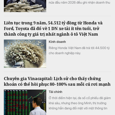
nửa đầu năm 2026 đều ghi nhận doanh thu
tăng trưởng cao so với cùng kỳ năm ngoái.
Liên tục trong 9 năm, 54.512 tỷ đồng từ Honda và
Ford, Toyota đã đổ về 1 DN xe tải ít tên tuổi, trở
thành công ty giá trị nhất ngành ô tô Việt Nam
Kinh doanh
Riêng Honda Việt Nam đã trả tới 44.500 tỷ
cho doanh nghiệp này.
Chuyên gia Vinacapital: Lịch sử cho thấy chứng
khoán có thể hồi phục 80–100% sau mỗi cú rơi mạnh
Tài chính
Ở thời điểm hiện tại, đa số cổ phiếu đã giảm
khá sâu, nhưng theo ông Minh, thị trường
không hẳn đang đối mặt với một thông tin
xấu cụ thể.