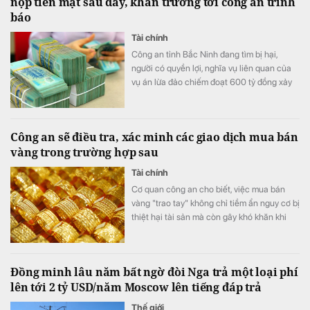
nộp tiền mặt sau đây, khẩn trương tới công an trình
báo
Tài chính
Công an tỉnh Bắc Ninh đang tìm bị hại,
người có quyền lợi, nghĩa vụ liên quan của
vụ án lừa đảo chiếm đoạt 600 tỷ đồng xảy
ra trên địa bản tỉnh.
Công an sẽ điều tra, xác minh các giao dịch mua bán
vàng trong trường hợp sau
Tài chính
Cơ quan công an cho biết, việc mua bán
vàng "trao tay" không chỉ tiềm ẩn nguy cơ bị
thiệt hại tài sản mà còn gây khó khăn khi
phát sinh tranh chấp do thiếu hóa đơn,
chứng từ và căn cứ chứng minh giao dịch.
Đồng minh lâu năm bất ngờ đòi Nga trả một loại phí
lên tới 2 tỷ USD/năm Moscow lên tiếng đáp trả
Thế giới