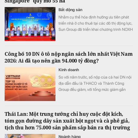
Singapore" quy mô 55 ha
Bất động sản
Nhằm cụ thể hóa định hướng ưu tiên phát
triển nhà ở cho thuê tại các đô thị động lực,
Sun Group đã triển khai chương trình NOXH
tại cửa ngõ phía Nam Phú Quốc. Được quy
hoạch theo mô hình ô phố Singapore với
mật độ xây dựng chỉ 28%, dự án kiến tạo
Công bố 10 DN ô tô nộp ngân sách lớn nhất Việt Nam
môi trường sống xanh, kết nối đồng bộ tiện
2026: Ai đã tạo nên gần 94.000 tỷ đồng?
ích trường học, y tế, thương mại cho người
dân.
Kinh doanh
So với năm trước, số nộp của cả hai DN nội
địa dẫn đầu là THACO và Thành Công
Group đều giảm, với tổng mức giảm gần
6.570 tỷ đồng. Bù lại, các DN nội địa khác
gồm VinFast, TASCO, VIMID, Kim Long
Motors và TMT Motor đều tăng.
Thái Lan: Một trung tướng chỉ huy cuộc đột kích,
tóm gọn đường dây sản xuất bột ngọt và cà phê giả,
tịch thu hơn 75.000 sản phẩm sắp bán ra thị trường
Ngành hàng