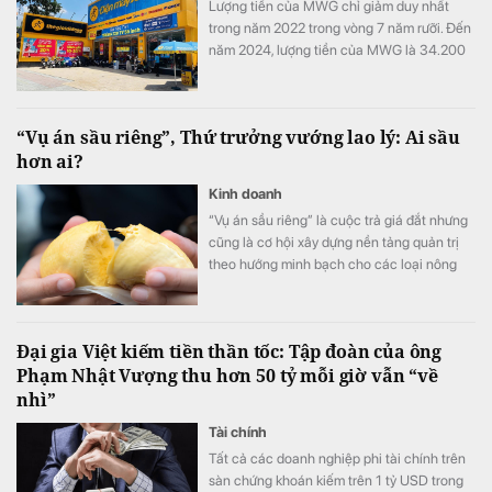
Lượng tiền của MWG chỉ giảm duy nhất
trong năm 2022 trong vòng 7 năm rưỡi. Đến
năm 2024, lượng tiền của MWG là 34.200
tỷ đồng, gấp 9 lần so với cuối năm 2018.
“Vụ án sầu riêng”, Thứ trưởng vướng lao lý: Ai sầu
hơn ai?
Kinh doanh
“Vụ án sầu riêng” là cuộc trả giá đắt nhưng
cũng là cơ hội xây dựng nền tảng quản trị
theo hướng minh bạch cho các loại nông
sản xuất khẩu.
Đại gia Việt kiếm tiền thần tốc: Tập đoàn của ông
Phạm Nhật Vượng thu hơn 50 tỷ mỗi giờ vẫn “về
nhì”
Tài chính
Tất cả các doanh nghiệp phi tài chính trên
sàn chứng khoán kiếm trên 1 tỷ USD trong