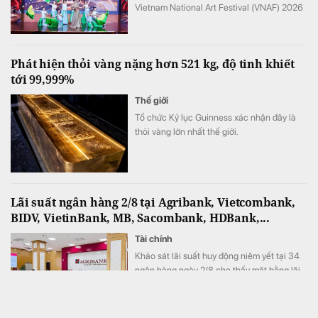
Vietnam National Art Festival (VNAF) 2026
tiếp tục khẳng định sức hút khi quy tụ hàng
trăm tài năng trẻ đến từ nhiều tỉnh, thành
trên cả nước.
Phát hiện thỏi vàng nặng hơn 521 kg, độ tinh khiết
tới 99,999%
Thế giới
Tổ chức Kỷ lục Guinness xác nhận đây là
thỏi vàng lớn nhất thế giới.
Lãi suất ngân hàng 2/8 tại Agribank, Vietcombank,
BIDV, VietinBank, MB, Sacombank, HDBank,...
Tài chính
Khảo sát lãi suất huy động niêm yết tại 34
ngân hàng ngày 2/8 cho thấy mặt bằng lãi
suất tiếp tục ổn định. ACB vẫn dẫn đầu với
mức 7,8%/năm cho kỳ hạn 12 tháng và là
một trong 7 ngân hàng niêm yết lãi suất từ