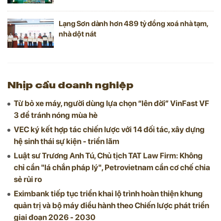
Lạng Sơn dành hơn 489 tỷ đồng xoá nhà tạm,
nhà dột nát
Nhịp cầu doanh nghiệp
Từ bỏ xe máy, người dùng lựa chọn “lên đời” VinFast VF
3 để tránh nóng mùa hè
VEC ký kết hợp tác chiến lược với 14 đối tác, xây dựng
hệ sinh thái sự kiện - triển lãm
Luật sư Trương Anh Tú, Chủ tịch TAT Law Firm: Không
chỉ cần "lá chắn pháp lý", Petrovietnam cần cơ chế chia
sẻ rủi ro
Eximbank tiếp tục triển khai lộ trình hoàn thiện khung
quản trị và bộ máy điều hành theo Chiến lược phát triển
giai đoạn 2026 - 2030