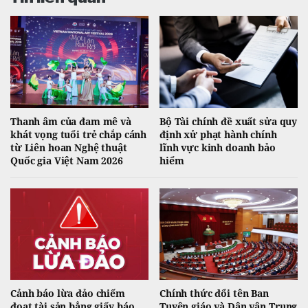
Thanh âm của đam mê và
Bộ Tài chính đề xuất sửa quy
khát vọng tuổi trẻ chắp cánh
định xử phạt hành chính
từ Liên hoan Nghệ thuật
lĩnh vực kinh doanh bảo
Quốc gia Việt Nam 2026
hiểm
Cảnh báo lừa đảo chiếm
Chính thức đổi tên Ban
đoạt tài sản bẳng giấy báo
Tuyên giáo và Dân vận Trung