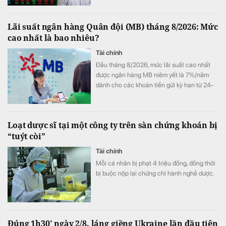
Lãi suất ngân hàng Quân đội (MB) tháng 8/2026: Mức
cao nhất là bao nhiêu?
Tài chính
Đầu tháng 8/2026, mức lãi suất cao nhất
được ngân hàng MB niêm yết là 7%/năm
dành cho các khoản tiền gửi kỳ hạn từ 24-
60 tháng, trong khi gửi tiết kiệm online vẫn
có lợi thế hơn gửi tại quầy ở nhiều kỳ hạn.
Loạt dược sĩ tại một công ty trên sàn chứng khoán bị
“tuýt còi”
Tài chính
Mỗi cá nhân bị phạt 4 triệu đồng, đồng thời
bị buộc nộp lại chứng chỉ hành nghề dược.
Đúng 1h30' ngày 2/8, láng giềng Ukraine lần đầu tiên