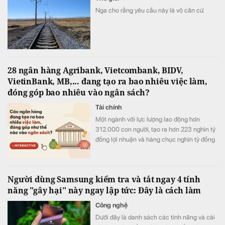
Nga cho rằng yêu cầu này là vô căn cứ.
28 ngân hàng Agribank, Vietcombank, BIDV,
VietinBank, MB,... đang tạo ra bao nhiêu việc làm,
đóng góp bao nhiêu vào ngân sách?
Tài chính
Một ngành với lực lượng lao động hơn
312.000 con người, tạo ra hơn 223 nghìn tỷ
đồng lợi nhuận và hàng chục nghìn tỷ đồng
nộp ngân sách chỉ trong nửa năm.
Người dùng Samsung kiểm tra và tắt ngay 4 tính
năng "gây hại" này ngay lập tức: Đây là cách làm
Công nghệ
Dưới đây là danh sách các tính năng và cài