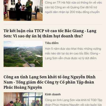
Công an TP. Hà Nội vừa có thông tin về việc
cán bộ Công an xã Quảng Oai đã hỗ trợ
người dân nhận lại 200 triệu đồng chuyển
nhầm tài khoản.
Từ kết luận của TTCP về cao tốc Bắc Giang - Lạng
Sơn: Vì sao dự án bị thâm hụt doanh thu?
Tiêu điểm
Hơn 5 năm đưa vào khai thác những vướng
mắc kéo dài tại dự án cao tốc Bắc Giang –
Lạng Sơn vẫn chưa được xử lý dứt điểm.
Trong kết luận mới nhất tháng 10/2025,
Thanh tra Chính phủ chỉ ra lưu lượng
phương tiện thực tế thấp hơn nhiều so với
Công an tỉnh Lạng Sơn khởi tố ông Nguyễn Đình
dự báo ban đầu, dẫn tới thâm hụt doanh thu,
Nam - Tổng giám đốc Công ty Cổ phần Tập đoàn
"vỡ" phương án tài chính đã phê duyệt cho
Phúc Hoàng Nguyên
dự án.
Kinh doanh
Công an tỉnh Lạng Sơn vừa khởi tố TGĐ Tập
đoàn Phúc Hoàng Nguyên với cáo buộc lừa