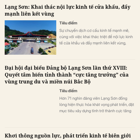
Lạng Sơn: Khai thác nội lực kinh tế cửa khẩu, đẩy
mạnh liên kết vùng
Tiêu điểm
Sự chuyển dịch cơ cấu kinh tế mạnh mẽ,
cùng với việc khai thác triệt để nội lực kinh
tế cửa khẩu và đẩy mạnh liên kết vùng,
đang là nền tảng vững chắc để Lạng Sơn
hướng tới mục tiêu trở thành cực tăng
trưởng mạnh mẽ của vùng Trung du và miền
Đại hội đại biểu Đảng bộ Lạng Sơn lần thứ XVIII:
núi phía Bắc.
Quyết tâm biến tỉnh thành “cực tăng trưởng” của
vùng trung du và miền núi Bắc Bộ
Tiêu điểm
Hơn 71 nghìn đảng viên Lạng Sơn đồng
lòng hiện thực hóa khát vọng phát triển, đặt
mục tiêu xây dựng tỉnh trở thành cực tăng
trưởng mới của khu vực Trung du và miền
núi Bắc Bộ trong nhiệm kỳ 2025 - 2030.
Khơi thông nguồn lực, phát triển kinh tế biên giới