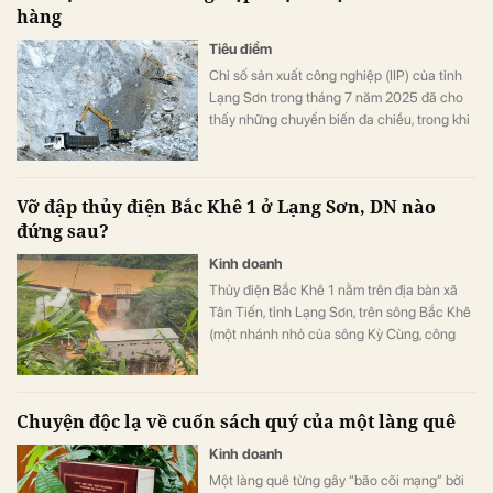
hàng
Tiêu điểm
Chỉ số sản xuất công nghiệp (IIP) của tỉnh
Lạng Sơn trong tháng 7 năm 2025 đã cho
thấy những chuyển biến đa chiều, trong khi
tổng thể 7 tháng đầu năm duy trì đà tăng
trưởng tích cực, chủ yếu nhờ vào sự gia
tăng đơn đặt hàng và nhu cầu thị trường.
Vỡ đập thủy điện Bắc Khê 1 ở Lạng Sơn, DN nào
đứng sau?
Kinh doanh
Thủy điện Bắc Khê 1 nằm trên địa bàn xã
Tân Tiến, tỉnh Lạng Sơn, trên sông Bắc Khê
(một nhánh nhỏ của sông Kỳ Cùng, công
suất khoảng 2,4 MW, với dung tích hồ chứa
khoảng 4 triệu mét khối nước.
Chuyện độc lạ về cuốn sách quý của một làng quê
Kinh doanh
Một làng quê từng gây “bão cõi mạng” bởi