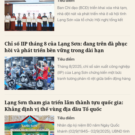
Tiêu điểm
Ban Chỉ đạo (BCĐ) triển khai xóa nhà tạm,
nhà dột nát và phát triển nhà ở xã hội tỉnh
Lạng Sơn vừa tổ chức Hội nghị tổng kết
chương trình xóa nhà tạm, nhà dột nát trên
địa bàn tỉnh năm 2025. Hội nghị ghi nhận và
biểu dương những thành công vượt bậc khi
Chỉ số IIP tháng 8 của Lạng Sơn: đang trên đà phục
hoàn thành 100% mục tiêu đề ra, xóa bỏ
hồi và phát triển bền vững trong dài hạn
6.508 ngôi nhà tạm, nhà dột nát trước thời
hạn.
Tiêu điểm
Tháng 8/2025, chỉ số sản xuất công nghiệp
(IIP) của Lạng Sơn chứng kiến một bức
tranh tương phản rõ rệt giữa biến động hàng
tháng và xu hướng phục hồi so với cùng kỳ
năm trước. Dù đối mặt với những thách thức
cục bộ, nhiều ngành chủ lực vẫn duy trì
Lạng Sơn tham gia triển lãm thành tựu quốc gia:
được đà tăng trưởng, cho thấy tiềm năng
Khẳng định vị thế vùng địa đầu Tổ quốc
phục hồi mạnh mẽ.
Tiêu điểm
Nhân dịp kỷ niệm 80 năm Ngày Quốc
khánh (02/9/1945- 02/9/2025), UBND tỉnh