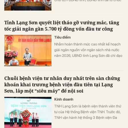
phiên họp đánh giá kết quả triển khai Kế
hoạch số 116/KH-UBND (ban hành ngày
21/4/2025) về xử lý, giải quyết khó khăn và
Tỉnh Lạng Sơn quyết liệt tháo gỡ vướng mắc, tăng
vướng mắc cho các dự án đầu tư trên địa
tốc giải ngân gần 5.700 tỷ đồng vốn đầu tư công
bàn.
Tiêu điểm
Nhằm hoàn thành mức cao nhất kế hoạch
giải ngân nguồn vốn ngân sách nhà nước
năm 2026, UBND tỉnh Lạng Sơn đã chỉ đạo
các cơ quan, đơn vị, địa phương tập trung
giải quyết triệt để bài toán mặt bằng, đồng
thời kiên quyết điều chuyển nguồn vốn tại
Chuỗi bệnh viện tư nhân duy nhất trên sàn chứng
các dự án chậm tiến độ.
khoán khai trương bệnh viện đầu tiên tại Lạng
Sơn, lắp một “siêu máy” để nội soi
Kinh doanh
TNH Lạng Sơn là bệnh viện thành viên thứ
tư của Hệ thống Bệnh viện TNH. Trước đó,
TNH vận hành hệ thống 3 Bệnh viện Đa
khoa tại các Tỉnh Thái Nguyên, Bắc Ninh.