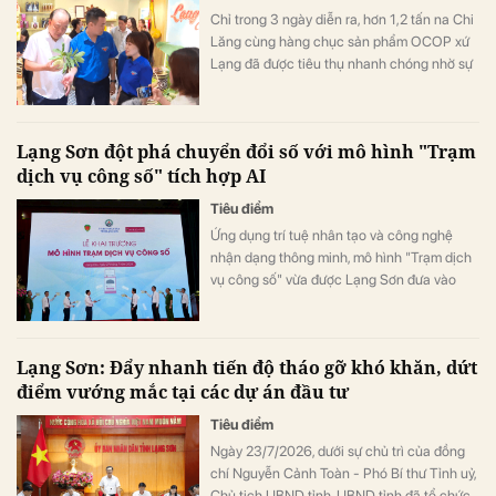
Chỉ trong 3 ngày diễn ra, hơn 1,2 tấn na Chi
Lăng cùng hàng chục sản phẩm OCOP xứ
Lạng đã được tiêu thụ nhanh chóng nhờ sự
kết hợp hài hòa giữa không gian trải nghiệm
thực tế và các phiên livestream bán hàng
hiện đại.
Lạng Sơn đột phá chuyển đổi số với mô hình "Trạm
dịch vụ công số" tích hợp AI
Tiêu điểm
Ứng dụng trí tuệ nhân tạo và công nghệ
nhận dạng thông minh, mô hình "Trạm dịch
vụ công số" vừa được Lạng Sơn đưa vào
vận hành thí điểm tại 10 điểm hành chính
công. Đây là bước đi cụ thể nhằm số hóa
thủ tục, hướng tới xây dựng chính quyền số
Lạng Sơn: Đẩy nhanh tiến độ tháo gỡ khó khăn, dứt
và xã hội số thực chất.
điểm vướng mắc tại các dự án đầu tư
Tiêu điểm
Ngày 23/7/2026, dưới sự chủ trì của đồng
chí Nguyễn Cảnh Toàn - Phó Bí thư Tỉnh uỷ,
Chủ tịch UBND tỉnh, UBND tỉnh đã tổ chức