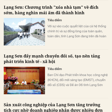
Lạng Sơn: Chương trình "xóa nhà tạm" về đích
sớm, hàng nghìn mái ấm đã thành hình
Tiêu điểm
Với sự vào cuộc quyết liệt của cả hệ thống
chính trị và sự đồng lòng của toàn quân,
toàn dân, tỉnh Lạng Sơn đang trên đà hoàn
thành xuất sắc mục tiêu xoá nhà tạm, nhà
dột nát, mang lại cuộc sống ổn định và tốt
đẹp hơn cho hàng nghìn hộ gia đình khó
Lạng Sơn đẩy mạnh chuyển đổi số, tạo nền tảng
khăn trên địa bàn.
phát triển kinh tế - xã hội
Tiêu điểm
Ban Chỉ đạo Phát triển khoa học công nghệ
(KHCN), đổi mới sáng tạo (ĐMST), chuyển
đổi số (CĐS) và Đề án 06 tỉnh Lạng Sơn
vừa tổ chức phiên họp lần thứ hai.
Sản xuất công nghiệp của Lạng Sơn tăng trưởng
tích cực nhờ doanh nghiệp nhận được nhiều đơn