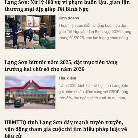
Lạng Sơn: Xử lý 480 vụ vi phạm buôn lậu, gian lận
thương mại dịp giáp Tết Bính Ngọ
Kinh doanh
Thực hiện cao điểm chống buôn lậu dịp
giáp Tết Nguyên đán Bính Ngọ 2026, trong
tháng 01/2026, các lực lượng chức năng
tỉnh Lạng Sơn đã kiểm tra, xử lý 480 vụ
buôn lậu, gian lận thương mại, hàng giả, với
tổng số tiền xử lý gần 9,7 tỷ đồng.
Lạng Sơn bứt tốc năm 2025, đặt mục tiêu tăng
trưởng hai chữ số cho năm 2026
Tiêu điểm
Năm 2025, kinh tế - xã hội tỉnh Lạng Sơn
ghi nhận nhiều điểm sáng với GRDP tăng
trên 8%, thu ngân sách vượt xa dự toán,
kinh tế cửa khẩu và du lịch tiếp tục khởi sắc.
Trên nền tảng đó, tỉnh xác định mục tiêu
tăng trưởng 10–11% trong năm 2026, hướng
UBMTTQ tỉnh Lạng Sơn đẩy mạnh tuyên truyền,
tới giai đoạn phát triển mới bền vững và
vận động tham gia cuộc thi tìm hiểu pháp luật về
hiện đại hơn.
bầu cử