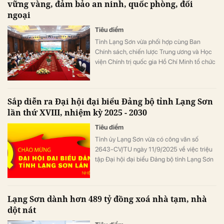
vững vàng, đảm bảo an ninh, quốc phòng, đối
ngoại
Tiêu điểm
Tỉnh Lạng Sơn vừa phối hợp cùng Ban
Chính sách, chiến lược Trung ương và Học
viện Chính trị quốc gia Hồ Chí Minh tổ chức
thành công hội thảo “Thực trạng và giải
pháp phát triển kinh tế - xã hội các xã biên
giới kết hợp với tăng cường và củng cố
Sắp diễn ra Đại hội đại biểu Đảng bộ tỉnh Lạng Sơn
quốc phòng, an ninh, đối ngoại tỉnh Lạng
lần thứ XVIII, nhiệm kỳ 2025 - 2030
Sơn”.
Tiêu điểm
Tỉnh ủy Lạng Sơn vừa có công văn số
2643-CV/TU ngày 11/9/2025 về việc triệu
tập Đại hội đại biểu Đảng bộ tỉnh Lạng Sơn
lần thứ XVIII, nhiệm kỳ 2025 - 2030. Công
văn do Bí thư Tỉnh uỷ Hoàng Văn Nghiệm ký.
Lạng Sơn dành hơn 489 tỷ đồng xoá nhà tạm, nhà
dột nát