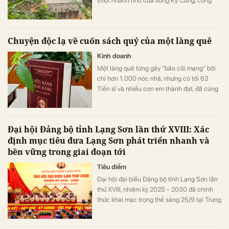
(một nhánh nhỏ của sông Kỳ Cùng, công
suất khoảng 2,4 MW, với dung tích hồ chứa
khoảng 4 triệu mét khối nước.
Chuyện độc lạ về cuốn sách quý của một làng quê
Kinh doanh
Một làng quê từng gây “bão cõi mạng” bởi
chỉ hơn 1.000 nóc nhà, nhưng có tới 63
Tiến sĩ và nhiều con em thành đạt, đã cùng
nhau viết một cuốn sách để lưu trữ những
trầm tích văn hóa của quê hương, để trao
gửi món quà văn hóa ý nghĩa cho các thế
Đại hội Đảng bộ tỉnh Lạng Sơn lần thứ XVIII: Xác
hệ con cháu mai sau.
định mục tiêu đưa Lạng Sơn phát triển nhanh và
bền vững trong giai đoạn tới
Tiêu điểm
Đại hội đại biểu Đảng bộ tỉnh Lạng Sơn lần
thứ XVIII, nhiệm kỳ 2025 - 2030 đã chính
thức khai mạc trọng thể sáng 25/9 tại Trung
tâm hội nghị tỉnh. Đồng chí Hoàng Văn
Nghiệm tái đắc cử Bí thư Tỉnh uỷ.