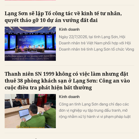
Lạng Sơn sẽ lập Tổ công tác về kinh tế tư nhân,
quyết tháo gỡ 10 dự án vướng đất đai
Kinh doanh
Ngày 22/7/2026, tại tỉnh Lạng Sơn, Hội
Doanh nhân trẻ Việt Nam phối hợp với Hội
Doanh nhân trẻ tỉnh Lạng Sơn tổ chức Vòng
đối thoại địa phương - Diễn đàn Kinh tế tư
nhân Việt Nam 2026 (VPSF 2026) - Phiên
đối thoại tỉnh Lạng Sơn với chủ đề: “Kinh tế
Thanh niên SN 1999 không có việc làm nhưng đặt
tư nhân Việt Nam: Đột phá thể chế - Hợp
thuê 38 phòng khách sạn ở Lạng Sơn: Công an vào
lực công tư”.
cuộc điều tra phát hiện bất thường
Kinh doanh
Công an tỉnh Lạng Sơn đang chỉ đạo các
đơn vị nghiệp vụ tập trung đấu tranh, mở
rộng nhằm xử lý hành vi vi phạm pháp luật
này.