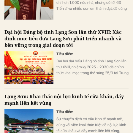
chỉ hơn 1.000 nóc nhà, nhưng có tới 63
Tiến sĩ và nhiều con em thành đạt, đã cùng
nhau viết một cuốn sách để lưu trữ những
trầm tích văn hóa của quê hương, để trao
gửi món quà văn hóa ý nghĩa cho các thế
Đại hội Đảng bộ tỉnh Lạng Sơn lần thứ XVIII: Xác
hệ con cháu mai sau.
định mục tiêu đưa Lạng Sơn phát triển nhanh và
bền vững trong giai đoạn tới
Tiêu điểm
Đại hội đại biểu Đảng bộ tỉnh Lạng Sơn lần
thứ XVIII, nhiệm kỳ 2025 - 2030 đã chính
thức khai mạc trọng thể sáng 25/9 tại Trung
tâm hội nghị tỉnh. Đồng chí Hoàng Văn
Nghiệm tái đắc cử Bí thư Tỉnh uỷ.
Lạng Sơn: Khai thác nội lực kinh tế cửa khẩu, đẩy
mạnh liên kết vùng
Tiêu điểm
Sự chuyển dịch cơ cấu kinh tế mạnh mẽ,
cùng với việc khai thác triệt để nội lực kinh
tế cửa khẩu và đẩy mạnh liên kết vùng,