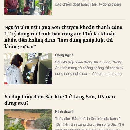
đảo chiếm đoạt hàng chục tỷ đồng thông
qua việc rao bán "khống" 20 căn nhà tại dự
án ở Nha Trang.
Người phụ nữ Lạng Sơn chuyển khoản thành công
1,7 tỷ đồng rồi trình báo công an: Chủ tài khoản
nhận tiền khẳng định "làm đúng pháp luật thì
không sợ sai"
Công nghệ
Sau khi tiếp nhận thông tin vụ việc, Phòng
An ninh mạng và phòng chống tội phạm sử
dụng công nghệ cao – Công an tỉnh Lạng
Sơn, đã nhanh chóng vào cuộc xác minh
thông tin.
Vỡ đập thủy điện Bắc Khê 1 ở Lạng Sơn, DN nào
đứng sau?
Kinh doanh
Thủy điện Bắc Khê 1 nằm trên địa bàn xã
Tân Tiến, tỉnh Lạng Sơn, trên sông Bắc Khê