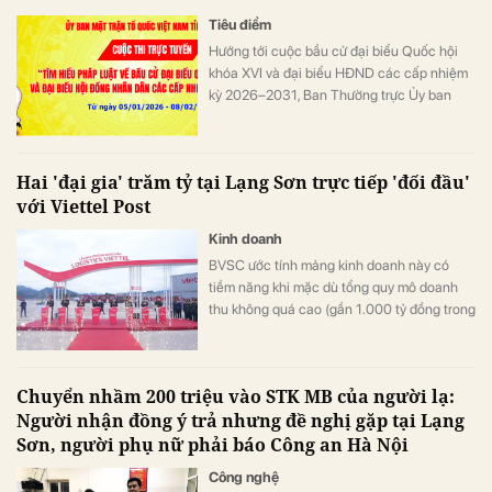
Tiêu điểm
Hướng tới cuộc bầu cử đại biểu Quốc hội
khóa XVI và đại biểu HĐND các cấp nhiệm
kỳ 2026–2031, Ban Thường trực Ủy ban
MTTQ tỉnh Lạng Sơn đã và đang đẩy mạnh
tuyên truyền, vận động các tầng lớp Nhân
dân tham gia cuộc thi tìm hiểu pháp luật về
Hai 'đại gia' trăm tỷ tại Lạng Sơn trực tiếp 'đối đầu'
bầu cử bằng nhiều hình thức linh hoạt, thiết
với Viettel Post
thực.
Kinh doanh
BVSC ước tính mảng kinh doanh này có
tiềm năng khi mặc dù tổng quy mô doanh
thu không quá cao (gần 1.000 tỷ đồng trong
2024, tăng trưởng ~20% CAGR từ 2020
đến 2024), nhưng quy mô về lợi nhuận của
hai doanh nghiệp này trong 2024 khá tốt,
Chuyển nhầm 200 triệu vào STK MB của người lạ:
với biên lợi nhuận ròng bình quân từ 25-
Người nhận đồng ý trả nhưng đề nghị gặp tại Lạng
30%.
Sơn, người phụ nữ phải báo Công an Hà Nội
Công nghệ