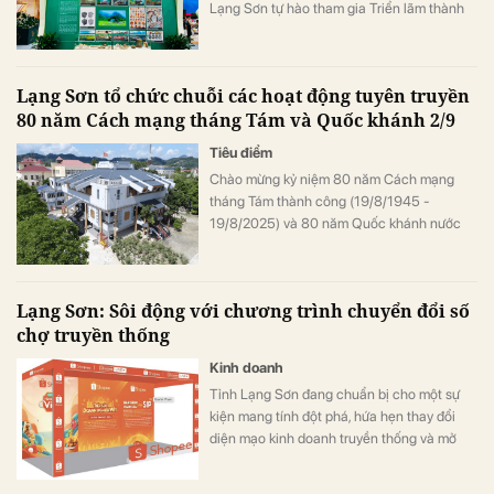
Lạng Sơn tự hào tham gia Triển lãm thành
tựu kinh tế - xã hội đất nước với chủ đề
“Lạng Sơn – 80 năm hành trình vươn lên”.
Sự kiện này diễn ra từ ngày 28/8/2025 đến
Lạng Sơn tổ chức chuỗi các hoạt động tuyên truyền
05/9/2025 tại Trung tâm Triển lãm Quốc
80 năm Cách mạng tháng Tám và Quốc khánh 2/9
gia, Đông Anh, Hà Nội.
Tiêu điểm
Chào mừng kỷ niệm 80 năm Cách mạng
tháng Tám thành công (19/8/1945 -
19/8/2025) và 80 năm Quốc khánh nước
Cộng hòa xã hội chủ nghĩa Việt Nam
(02/9/1945 - 02/9/2025), Sở Văn hóa, Thể
thao và Du lịch tỉnh Lạng Sơn đã thông báo
Lạng Sơn: Sôi động với chương trình chuyển đổi số
tổ chức chuỗi các hoạt động tuyên truyền,
chợ truyền thống
văn hóa, nghệ thuật đặc sắc trên địa bàn
tỉnh.
Kinh doanh
Tỉnh Lạng Sơn đang chuẩn bị cho một sự
kiện mang tính đột phá, hứa hẹn thay đổi
diện mạo kinh doanh truyền thống và mở
rộng cánh cửa thương mại điện tử (TMĐT)
tại địa phương.