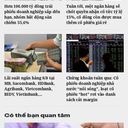
Hơn 106.000 tỷ đồng trái
Tuần tới, một ngân hàng sẽ
phiếu doanh nghiệp sắp đến
chốt quyền nhận cổ tức tỷ lệ
hạn, nhóm bất động sản
15%, cổ đông còn được mua
chiếm 55,6%
thêm cổ phiếu giá rẻ
Lãi suất ngân hàng 8/8 tại
Chứng khoán tuần qua: Cổ
MB, Sacombank, HDBank,
phiếu doanh nghiệp nhà
Agribank, Vietcombank,
nước “nổi sóng”, loạt cổ
BIDV, VietinBank,...
phiếu “hot” rơi vào danh
sách cắt margin
Có thể bạn quan tâm