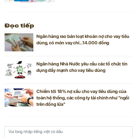
Song song đó, mức GDP cũng tăng 12,07%.
Theo dự đoán của các chuyên gia
Robocash, cứ mỗi 1% khối lượng cho vay
được gia tăng thì mức GDP sẽ tăng khoảng
Đọc tiếp
0,6%.
Ngân hàng rao bán loạt khoản nợ cho vay tiêu
dùng, có món vay chỉ…14.000 đồng
Ngân hàng Nhà Nước yêu cầu các tổ chức tín
dụng đẩy mạnh cho vay tiêu dùng
Chiếm tới 18% nợ xấu cho vay tiêu dùng của
toàn hệ thống, các công ty tài chính như “ngồi
trên đống lửa"