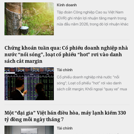
Kinh doanh
Tập đoàn Công nghiệp Cao su Việt Nam
(GVR) ghi nhận lợi nhuận tăng mạnh trong
nửa đầu năm 2026, trong đó lợi nhuận khác
đóng góp đáng kể. Đáng chú ý, chi phí
nghiên cứu khoa học và công nghệ trong
quý II tăng hơn 145 lần, kéo quỹ phát triển
Chứng khoán tuần qua: Cổ phiếu doanh nghiệp nhà
khoa học và công nghệ của tập đoàn lên
nước “nổi sóng”, loạt cổ phiếu “hot” rơi vào danh
hơn 1.710 tỷ đồng.
sách cắt margin
Tài chính
Cổ phiếu doanh nghiệp nhà nước “nổi
sóng”; Loạt cổ phiếu “hot” rơi vào danh
sách cắt margin; Khối ngoại “quay xe” mua
ròng trở lại; Chứng khoán khó nhằn, tài
khoản mở mới giảm mạnh, …
Một “đại gia” Việt bán điều hòa, máy lạnh kiếm 330
tỷ đồng mỗi ngày tháng 7
Tài chính