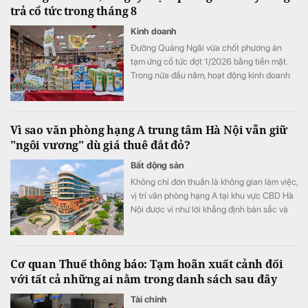
trả cổ tức trong tháng 8
Kinh doanh
Đường Quảng Ngãi vừa chốt phương án
tạm ứng cổ tức đợt 1/2026 bằng tiền mặt.
Trong nửa đầu năm, hoạt động kinh doanh
của doanh nghiệp tiếp tục tăng trưởng với
mảng sữa đậu nành là điểm sáng.
Vì sao văn phòng hạng A trung tâm Hà Nội vẫn giữ
"ngôi vương" dù giá thuê đắt đỏ?
Bất động sản
Không chỉ đơn thuần là không gian làm việc,
vị trí văn phòng hạng A tại khu vực CBD Hà
Nội được ví như lời khẳng định bản sắc và
uy tín thương hiệu. Mặc cho xu hướng dịch
chuyển ra vùng ven, hệ sinh thái thương mại
cùng khả năng kết nối hoàn hảo tiếp tục
Cơ quan Thuế thông báo: Tạm hoãn xuất cảnh đối
biến khu vực trung tâm thành lựa chọn hàng
với tất cả những ai nằm trong danh sách sau đây
đầu của các tập đoàn đa quốc gia.
Tài chính