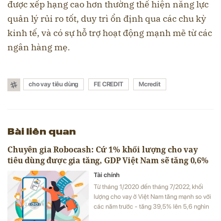
được xếp hạng cao hơn thường thể hiện năng lực
quản lý rủi ro tốt, duy trì ổn định qua các chu kỳ
kinh tế, và có sự hỗ trợ hoạt động mạnh mẽ từ các
ngân hàng mẹ.
cho vay tiêu dùng
FE CREDIT
Mcredit
Bài liên quan
Chuyên gia Robocash: Cứ 1% khối lượng cho vay
tiêu dùng được gia tăng, GDP Việt Nam sẽ tăng 0,6%
Tài chính
Từ tháng 1/2020 đến tháng 7/2022, khối
lượng cho vay ở Việt Nam tăng mạnh so với
các năm trước - tăng 39,5% lên 5,6 nghìn
tỷ đồng (tính theo đơn vị tiền tệ quốc gia).