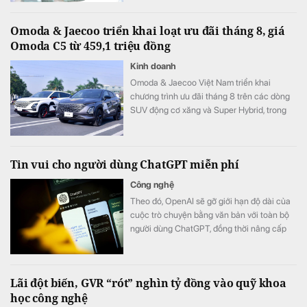
Omoda & Jaecoo triển khai loạt ưu đãi tháng 8, giá
Omoda C5 từ 459,1 triệu đồng
Kinh doanh
Omoda & Jaecoo Việt Nam triển khai
chương trình ưu đãi tháng 8 trên các dòng
SUV động cơ xăng và Super Hybrid, trong
đó một số mẫu được hỗ trợ chi phí nhiên
liệu trong nhiều năm và hỗ trợ lãi suất trong
12 tháng đầu.
Tin vui cho người dùng ChatGPT miễn phí
Công nghệ
Theo đó, OpenAI sẽ gỡ giới hạn độ dài của
cuộc trò chuyện bằng văn bản với toàn bộ
người dùng ChatGPT, đồng thời nâng cấp
các mô hình mặc định.
Lãi đột biến, GVR “rót” nghìn tỷ đồng vào quỹ khoa
học công nghệ