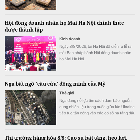
phiếu V68 lên sàn chứng khoán.
Hội đồng doanh nhân họ Mai Hà Nội chính thức
được thành lập
Kinh doanh
Ngày 8/8/2026, tại Hà Nội đã diễn ra lễ ra
mắt Ban chấp hành Hội đồng doanh nhân
họ Mai Hà Nội.
Nga bất ngờ 'cầu cứu' đồng minh của Mỹ
Thế giới
Nga đang nỗ lực tìm cách đảm bảo nguồn
cung nhiên liệu trong nước giữa lúc Ukraine
tiếp tục tấn công vào các cơ sở hạ tầng dầu
khí nước này.
Thị trường hàng hóa 8/8: Cao su bật tăng, heo hơi