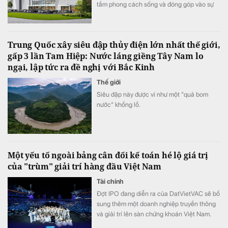
tầm phong cách sống và đóng góp vào sự
phát triển kinh tế – xã hội của cộng đồng
địa phương.
Trung Quốc xây siêu đập thủy điện lớn nhất thế giới,
gấp 3 lần Tam Hiệp: Nước láng giềng Tây Nam lo
ngại, lập tức ra đề nghị với Bắc Kinh
Thế giới
Siêu đập này được ví như một "quả bom
nước" khổng lồ.
Một yếu tố ngoài bảng cân đối kế toán hé lộ giá trị
của "trùm" giải trí hàng đầu Việt Nam
Tài chính
Đợt IPO đang diễn ra của DatVietVAC sẽ bổ
sung thêm một doanh nghiệp truyền thông
và giải trí lên sàn chứng khoán Việt Nam.
Khác với nhiều doanh nghiệp truyền thống,