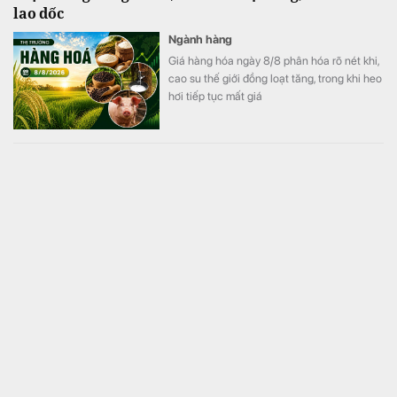
lao dốc
Ngành hàng
Giá hàng hóa ngày 8/8 phân hóa rõ nét khi,
cao su thế giới đồng loạt tăng, trong khi heo
hơi tiếp tục mất giá
Công an thông báo khẩn đến người dùng VNeID thực
hiện giao dịch chuyển khoản sau
Tài chính
Công an khuyến cáo người dân không
chuyển khoản theo yêu cầu của cuộc gọi
mạo danh.
Trung Quốc: Tịch thu 46,4 kg vàng gồm nhiều thỏi
vàng lớn nhỏ, trị giá hơn 14,7 tỷ đồng của một
doanh nhân