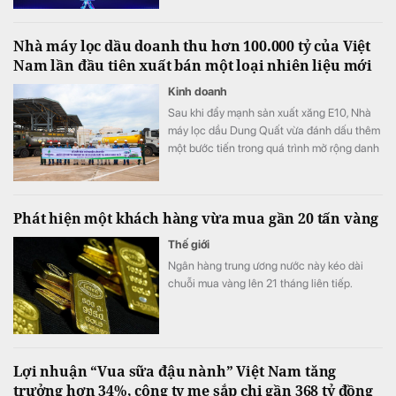
phần lớn giá trị của DatVietVAC không đến
từ nhà máy, hàng tồn kho hay tài sản cố
Nhà máy lọc dầu doanh thu hơn 100.000 tỷ của Việt
định, mà từ các tài sản sở hữu trí tuệ (IP) -
Nam lần đầu tiên xuất bán một loại nhiên liệu mới
nhóm tài sản gần như chưa được phản ánh
đầy đủ trên bảng cân đối kế toán.
Kinh doanh
Sau khi đẩy mạnh sản xuất xăng E10, Nhà
máy lọc dầu Dung Quất vừa đánh dấu thêm
một bước tiến trong quá trình mở rộng danh
mục sản phẩm năng lượng xanh.
Phát hiện một khách hàng vừa mua gần 20 tấn vàng
Thế giới
Ngân hàng trung ương nước này kéo dài
chuỗi mua vàng lên 21 tháng liên tiếp.
Lợi nhuận “Vua sữa đậu nành” Việt Nam tăng
trưởng hơn 34%, công ty mẹ sắp chi gần 368 tỷ đồng