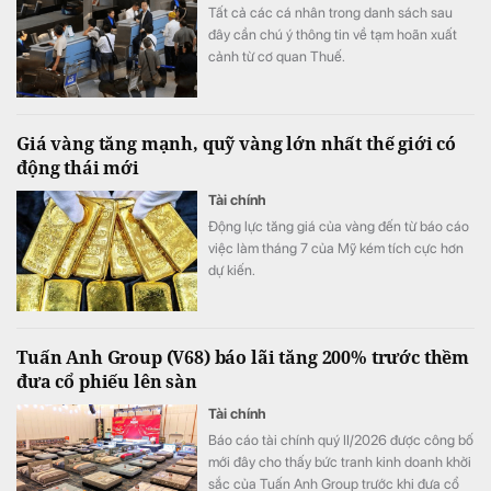
Tất cả các cá nhân trong danh sách sau
đây cần chú ý thông tin về tạm hoãn xuất
cảnh từ cơ quan Thuế.
Giá vàng tăng mạnh, quỹ vàng lớn nhất thế giới có
động thái mới
Tài chính
Động lực tăng giá của vàng đến từ báo cáo
việc làm tháng 7 của Mỹ kém tích cực hơn
dự kiến.
Tuấn Anh Group (V68) báo lãi tăng 200% trước thềm
đưa cổ phiếu lên sàn
Tài chính
Báo cáo tài chính quý II/2026 được công bố
mới đây cho thấy bức tranh kinh doanh khởi
sắc của Tuấn Anh Group trước khi đưa cổ