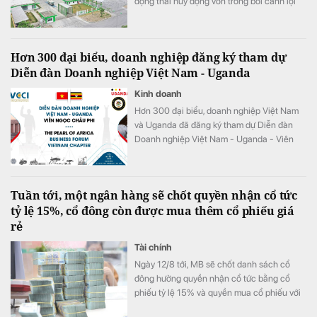
động thái huy động vốn trong bối cảnh lợi
nhuận của doanh nghiệp "đi lùi" so với cùng
kỳ năm 2025.
Hơn 300 đại biểu, doanh nghiệp đăng ký tham dự
Diễn đàn Doanh nghiệp Việt Nam - Uganda
Kinh doanh
Hơn 300 đại biểu, doanh nghiệp Việt Nam
và Uganda đã đăng ký tham dự Diễn đàn
Doanh nghiệp Việt Nam - Uganda - Viên
ngọc Châu Phi (The Pearl of Africa –
Uganda Business Forum & Expo Vietnam
Chapter) năm 2026.
Tuần tới, một ngân hàng sẽ chốt quyền nhận cổ tức
tỷ lệ 15%, cổ đông còn được mua thêm cổ phiếu giá
rẻ
Tài chính
Ngày 12/8 tới, MB sẽ chốt danh sách cổ
đông hưởng quyền nhận cổ tức bằng cổ
phiếu tỷ lệ 15% và quyền mua cổ phiếu với
tỷ lệ 10:1.