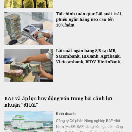
Tài chính tuần qua: Lãi suất trái
phiếu ngân hàng neo cao lên
10%/năm
Lãi suất ngân hàng 8/8 tại MB,
Sacombank, HDBank, Agribank,
Vietcombank, BIDV, VietinBank,...
BAF và áp lực huy động vốn trong bối cảnh lợi
nhuận "đi lùi"
Kinh doanh
Công ty Cổ phần Nông nghiệp BAF Việt
Nam (HoSE: BAF) đang liên tục có những