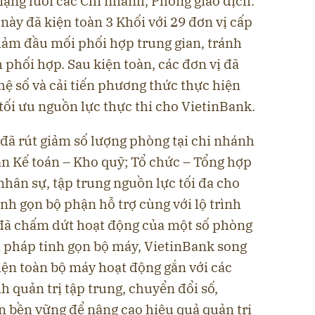
mạng lưới các Chi nhánh, Phòng giao dịch.
 này đã kiện toàn 3 Khối với 29 đơn vị cấp
iảm đầu mối phối hợp trung gian, tránh
 phối hợp. Sau kiện toàn, các đơn vị đã
ệ số và cải tiến phương thức thực hiện
ối ưu nguồn lực thực thi cho VietinBank.
đã rút giảm số lượng phòng tại chi nhánh
n Kế toán – Kho quỹ; Tổ chức – Tổng hợp
hân sự, tập trung nguồn lực tối đa cho
nh gọn bộ phận hỗ trợ cùng với lộ trình
 đã chấm dứt hoạt động của một số phòng
ải pháp tinh gọn bộ máy, VietinBank song
iện toàn bộ máy hoạt động gắn với các
 quản trị tập trung, chuyển đổi số,
n bền vững để nâng cao hiệu quả quản trị