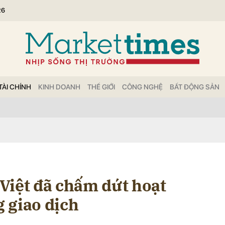
26
bình luận
TÀI CHÍNH
KINH DOANH
THẾ GIỚI
CÔNG NGHỆ
BẤT ĐỘNG SẢN
Hủy
G
Việt đã chấm dứt hoạt
 giao dịch