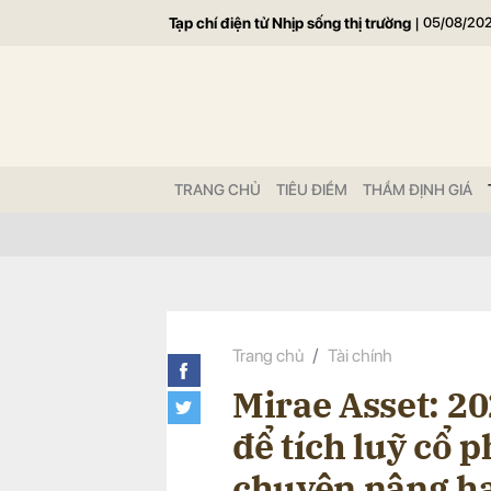
Tạp chí điện tử Nhịp sống thị trường
|
05/08/20
Gửi 
TRANG CHỦ
TIÊU ĐIỂM
THẨM ĐỊNH GIÁ
Trang chủ
Tài chính
Mirae Asset: 20
để tích luỹ cổ 
chuyện nâng h