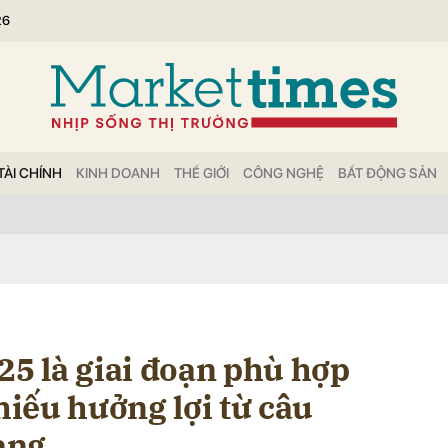
26
bình luận
TÀI CHÍNH
KINH DOANH
THẾ GIỚI
CÔNG NGHỆ
BẤT ĐỘNG SẢN
Hủy
G
25 là giai đoạn phù hợp
phiếu hưởng lợi từ câu
ạng