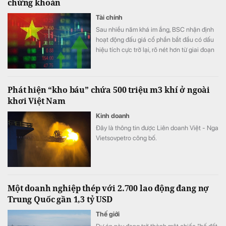
chứng khoán
Tài chính
Sau nhiều năm khá im ắng, BSC nhận định
hoạt động đấu giá cổ phần bắt đầu có dấu
hiệu tích cực trở lại, rõ nét hơn từ giai đoạn
cuối năm 2025.
Phát hiện “kho báu” chứa 500 triệu m3 khí ở ngoài
khơi Việt Nam
Kinh doanh
Đây là thông tin được Liên doanh Việt - Nga
Vietsovpetro công bố.
Một doanh nghiệp thép với 2.700 lao động đang nợ
Trung Quốc gần 1,3 tỷ USD
Thế giới