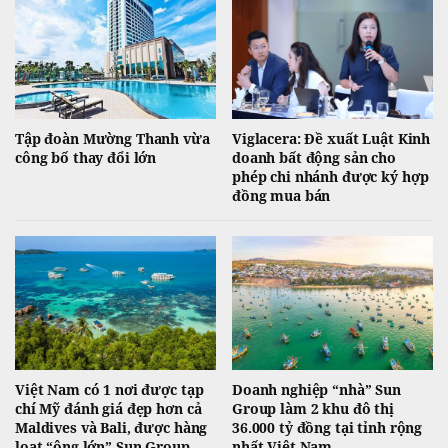
Tập đoàn Mường Thanh vừa
Viglacera: Đề xuất Luật Kinh
công bố thay đổi lớn
doanh bất động sản cho
phép chi nhánh được ký hợp
đồng mua bán
Việt Nam có 1 nơi được tạp
Doanh nghiệp “nhà” Sun
chí Mỹ đánh giá đẹp hơn cả
Group làm 2 khu đô thị
Maldives và Bali, được hàng
36.000 tỷ đồng tại tỉnh rộng
loạt “ông lớn” Sun Group,
nhất Việt Nam