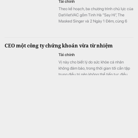
Tài chính
Theo kế hoạch, ba chương trình chủ lực của
DatVietVAC gồm Tinh Hà “Say Hi”, The
Masked Singer và 2 Ngày 1 Đêm, cùng 6
concert đều được lên lịch phát sóng từ nửa
cuối năm.
CEO một công ty chứng khoán vừa từ nhiệm
Tài chính
Vị này cho biết lý do sức khỏe cá nhân
không đảm bảo, trong thời gian tới cần tập
trung điều trị nên không thể tiếp tục điều
hành.
Đã hài lòng với Galaxy Z Fold7, vì sao người dùng
này vẫn quyết định lên đời Fold8?
Công nghệ
Đã hài lòng với Galaxy Z Fold7 trong công
việc hằng ngày, bác sĩ Vũ Trung Kiên không
có ý định nâng cấp điện thoại sớm. Tuy