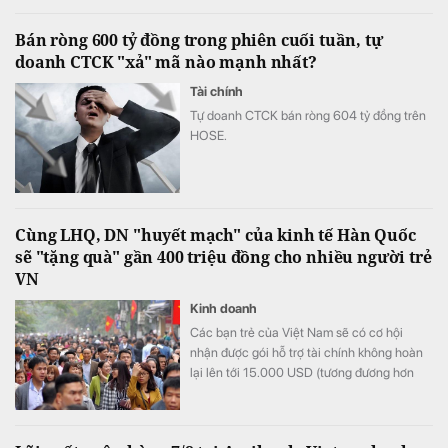
Bán ròng 600 tỷ đồng trong phiên cuối tuần, tự
doanh CTCK "xả" mã nào mạnh nhất?
Tài chính
Tự doanh CTCK bán ròng 604 tỷ đồng trên
HOSE.
Cùng LHQ, DN "huyết mạch" của kinh tế Hàn Quốc
sẽ "tặng quà" gần 400 triệu đồng cho nhiều người trẻ
VN
Kinh doanh
Các bạn trẻ của Việt Nam sẽ có cơ hội
nhận được gói hỗ trợ tài chính không hoàn
lại lên tới 15.000 USD (tương đương hơn
393 triệu đồng) khi tham gia chương trình
này.