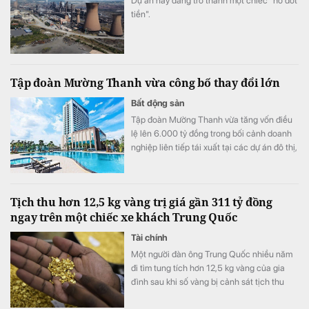
Dự án này đang trở thành một chiếc "hố đốt
tiền".
Tập đoàn Mường Thanh vừa công bố thay đổi lớn
Bất động sản
Tập đoàn Mường Thanh vừa tăng vốn điều
lệ lên 6.000 tỷ đồng trong bối cảnh doanh
nghiệp liên tiếp tái xuất tại các dự án đô thị,
thương mại và dịch vụ quy mô lớn.
Tịch thu hơn 12,5 kg vàng trị giá gần 311 tỷ đồng
ngay trên một chiếc xe khách Trung Quốc
Tài chính
Một người đàn ông Trung Quốc nhiều năm
đi tìm tung tích hơn 12,5 kg vàng của gia
đình sau khi số vàng bị cảnh sát tịch thu
vào năm 1998.