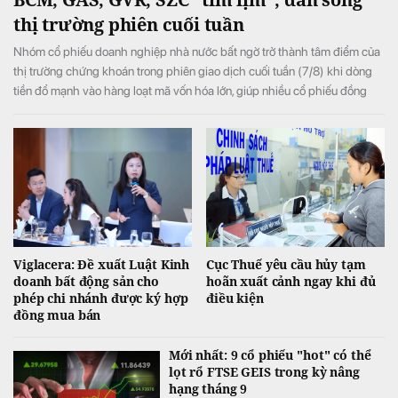
thị trường phiên cuối tuần
Nhóm cổ phiếu doanh nghiệp nhà nước bất ngờ trở thành tâm điểm của
thị trường chứng khoán trong phiên giao dịch cuối tuần (7/8) khi dòng
tiền đổ mạnh vào hàng loạt mã vốn hóa lớn, giúp nhiều cổ phiếu đồng
loạt tăng kịch trần và đưa VN-Index đảo chiều tăng điểm sau khi mở cửa
trong sắc đỏ.
Viglacera: Đề xuất Luật Kinh
Cục Thuế yêu cầu hủy tạm
doanh bất động sản cho
hoãn xuất cảnh ngay khi đủ
phép chi nhánh được ký hợp
điều kiện
đồng mua bán
Mới nhất: 9 cổ phiếu "hot" có thể
lọt rổ FTSE GEIS trong kỳ nâng
hạng tháng 9