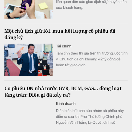
liên quan đến các giao dịch rút/chuyển tiền
của khách hàng.
Một chủ tịch giữ lời, mua hết lượng cổ phiếu đã
đăng ký
Tài chính
Tạm tính theo thị giá trên thị trường, ước tính
vị Chủ tịch đã chi khoảng 42 tỷ đồng để
hoàn tất giao dịch.
Cổ phiếu DN nhà nước GVR, BCM, GAS... đồng loạt
tăng trần: Điều gì đã xảy ra?
Kinh doanh
Diễn biến bứt phá của nhóm cổ phiếu này
diễn ra sau khi Phó Thủ tướng Chính phủ
Nguyễn Văn Thắng ký Quyết định số
40/2026/QĐ-TTg ngày 05/8/2026 của Thủ