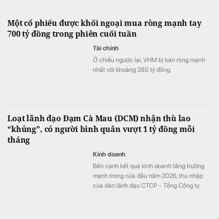
tướng Chính phủ về tiêu chí phân loại
doanh nghiệp để thực hiện cơ cấu lại vốn
Một cổ phiếu được khối ngoại mua ròng mạnh tay
nhà nước tại doanh nghiệp nhà nước, doanh
700 tỷ đồng trong phiên cuối tuần
nghiệp có vốn nhà nước.
Tài chính
Ở chiều ngược lại, VHM bị bán ròng mạnh
nhất với khoảng 285 tỷ đồng.
Loạt lãnh đạo Đạm Cà Mau (DCM) nhận thù lao
“khủng”, có người bình quân vượt 1 tỷ đồng mỗi
tháng
Kinh doanh
Bên cạnh kết quả kinh doanh tăng trưởng
mạnh trong nửa đầu năm 2026, thu nhập
của dàn lãnh đạo CTCP - Tổng Công ty
Phân bón Dầu khí Cà Mau (Đạm Cà Mau,
HoSE: DCM) cũng tăng vọt so với cùng kỳ
năm trước. Có lãnh đạo nhận thù lao hơn 4