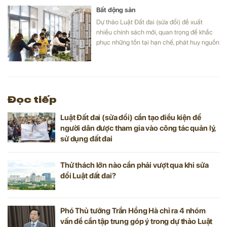
Bất động sản
Dự thảo Luật Đất đai (sửa đổi) đề xuất
nhiều chính sách mới, quan trọng để khắc
phục những tồn tại hạn chế, phát huy nguồn
lực đất đai đáp ứng yêu cầu phát triển đất
nước trong giai đoạn mới theo tinh thần
Nghị quyết Đại hội toàn quốc lần thứ XIII
của Đảng, Nghị quyết số 18-NQ/TW của
Ban Chấp hành Trung ương khóa XIII.
Đọc tiếp
Luật Đất đai (sửa đổi) cần tạo điều kiện để
người dân được tham gia vào công tác quản lý,
sử dụng đất đai
Thử thách lớn nào cần phải vượt qua khi sửa
đổi Luật đất đai?
Phó Thủ tướng Trần Hồng Hà chỉ ra 4 nhóm
vấn đề cần tập trung góp ý trong dự thảo Luật