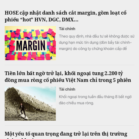
HOSE cập nhật danh sách cắt margin, gồm loạt cổ
phiếu “hot” HVN, DGC, DMX...
Tài chính
Theo quy định, nhà đầu tư sẽ không được sử
dụng hạn mức tín dụng (đòn bẩy tài chính-
margin) do công ty chứng khoán cấp để
mua 57 mã cổ phiếu bị xếp vào danh sách
chứng khoán không đủ điều kiện giao dịch
ký quỹ này.
Tiền lớn bất ngờ trở lại, khối ngoại tung 2.200 tỷ
đồng mua ròng cổ phiếu Việt Nam chỉ trong 5 phiên
Tài chính
Khối ngoại trong tuần đầu tháng 8 bất ngờ
đảo chiều mua ròng.
Một yếu tố quan trọng đang trở lại trên thị trường