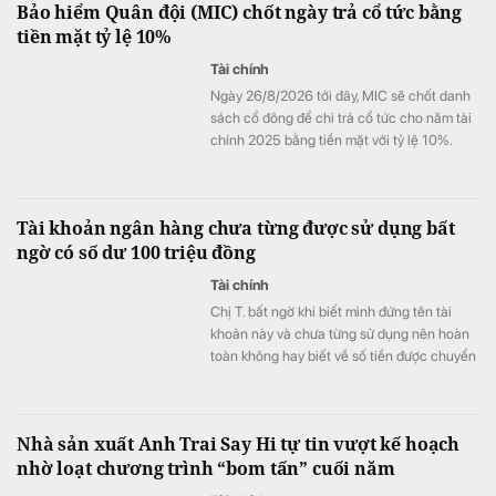
Bảo hiểm Quân đội (MIC) chốt ngày trả cổ tức bằng
tỷ đồng chỉ sau 6 tháng, đặc biệt có trường
tiền mặt tỷ lệ 10%
hợp bình quân vượt 1 tỷ đồng mỗi tháng.
Tài chính
Ngày 26/8/2026 tới đây, MIC sẽ chốt danh
sách cổ đông để chi trả cổ tức cho năm tài
chính 2025 bằng tiền mặt với tỷ lệ 10%.
Tài khoản ngân hàng chưa từng được sử dụng bất
ngờ có số dư 100 triệu đồng
Tài chính
Chị T. bất ngờ khi biết mình đứng tên tài
khoản này và chưa từng sử dụng nên hoàn
toàn không hay biết về số tiền được chuyển
khoản vào.
Nhà sản xuất Anh Trai Say Hi tự tin vượt kế hoạch
nhờ loạt chương trình “bom tấn” cuối năm