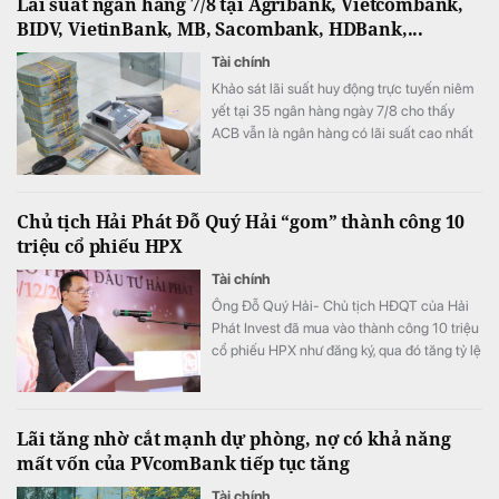
Lãi suất ngân hàng 7/8 tại Agribank, Vietcombank,
BIDV, VietinBank, MB, Sacombank, HDBank,...
Tài chính
Khảo sát lãi suất huy động trực tuyến niêm
yết tại 35 ngân hàng ngày 7/8 cho thấy
ACB vẫn là ngân hàng có lãi suất cao nhất
với 7,8%/năm cho kỳ hạn 12 tháng, trong khi
LPBank duy trì mức 7,3%/năm và có 8 ngân
hàng niêm yết lãi suất từ 7%/năm trở lên.
Chủ tịch Hải Phát Đỗ Quý Hải “gom” thành công 10
triệu cổ phiếu HPX
Tài chính
Ông Đỗ Quý Hải- Chủ tịch HĐQT của Hải
Phát Invest đã mua vào thành công 10 triệu
cổ phiếu HPX như đăng ký, qua đó tăng tỷ lệ
sở hữu lên mức 16,71% vốn.
Lãi tăng nhờ cắt mạnh dự phòng, nợ có khả năng
mất vốn của PVcomBank tiếp tục tăng
Tài chính