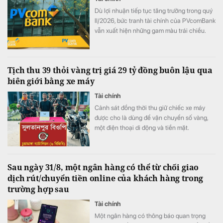
Dù lợi nhuận tiếp tục tăng trưởng trong quý
II/2026, bức tranh tài chính của PVcomBank
vẫn xuất hiện những gam màu trái chiều.
Động lực tăng trưởng lợi nhuận chủ yếu đến
từ việc ngân hàng cắt giảm mạnh chi phí dự
phòng rủi ro tín dụng, trong khi quy mô nợ
Tịch thu 39 thỏi vàng trị giá 29 tỷ đồng buôn lậu qua
có khả năng mất vốn (nợ nhóm 5) tiếp tục
biên giới bằng xe máy
tăng gần 20%, lên sát 3.900 tỷ đồng.
Tài chính
Cảnh sát đồng thời thu giữ chiếc xe máy
được cho là dùng để vận chuyển số vàng,
một điện thoại di động và tiền mặt.
Sau ngày 31/8, một ngân hàng có thể từ chối giao
dịch rút/chuyển tiền online của khách hàng trong
trường hợp sau
Tài chính
Một ngân hàng có thông báo quan trọng