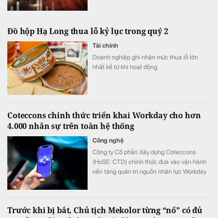
Đồ hộp Hạ Long thua lỗ kỷ lục trong quý 2
Tài chính
Doanh nghiệp ghi nhận mức thua lỗ lớn
nhất kể từ khi hoạt động.
Coteccons chính thức triển khai Workday cho hơn
4.000 nhân sự trên toàn hệ thống
Công nghệ
Công ty Cổ phần Xây dựng Coteccons
(HoSE: CTD) chính thức đưa vào vận hành
nền tảng quản trị nguồn nhân lực Workday
cho hơn 4.000 nhân sự, trở thành doanh
nghiệp xây dựng tiên phong triển khai nền
tảng này tại Việt Nam.
Trước khi bị bắt, Chủ tịch Mekolor từng “nổ” có đủ