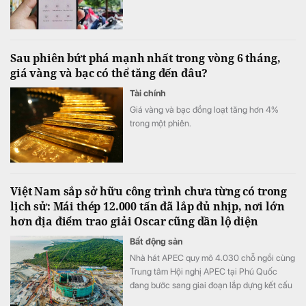
Sau phiên bứt phá mạnh nhất trong vòng 6 tháng,
giá vàng và bạc có thể tăng đến đâu?
Tài chính
Giá vàng và bạc đồng loạt tăng hơn 4%
trong một phiên.
Việt Nam sắp sở hữu công trình chưa từng có trong
lịch sử: Mái thép 12.000 tấn đã lắp đủ nhịp, nơi lớn
hơn địa điểm trao giải Oscar cũng dần lộ diện
Bất động sản
Nhà hát APEC quy mô 4.030 chỗ ngồi cùng
Trung tâm Hội nghị APEC tại Phú Quốc
đang bước sang giai đoạn lắp dựng kết cấu
thép, triển khai hệ thống cơ điện và hoàn