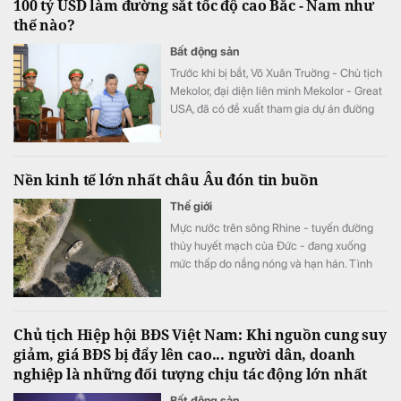
100 tỷ USD làm đường sắt tốc độ cao Bắc - Nam như
thế nào?
Bất động sản
Trước khi bị bắt, Võ Xuân Truờng - Chủ tịch
Mekolor, đại diện liên minh Mekolor - Great
USA, đã có đề xuất tham gia dự án đường
sắt cao tốc Bắc - Nam với tổng vốn lên tới
100 tỷ USD, theo hình thức đầu tư trực tiếp
bằng vốn tự có.
Nền kinh tế lớn nhất châu Âu đón tin buồn
Thế giới
Mực nước trên sông Rhine - tuyến đường
thủy huyết mạch của Đức - đang xuống
mức thấp do nắng nóng và hạn hán. Tình
trạng này làm gián đoạn vận chuyển hàng
hóa, đẩy chi phí logistics tăng mạnh và gây
thêm áp lực lên nền kinh tế.
Chủ tịch Hiệp hội BĐS Việt Nam: Khi nguồn cung suy
giảm, giá BĐS bị đẩy lên cao... người dân, doanh
nghiệp là những đối tượng chịu tác động lớn nhất
Bất động sản