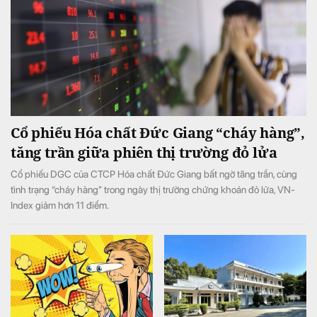
Cổ phiếu Hóa chất Đức Giang “cháy hàng”,
tăng trần giữa phiên thị trường đỏ lửa
Cổ phiếu DGC của CTCP Hóa chất Đức Giang bất ngờ tăng trần, cùng
tình trạng “cháy hàng” trong ngày thị trường chứng khoán đỏ lửa, VN-
Index giảm hơn 11 điểm.