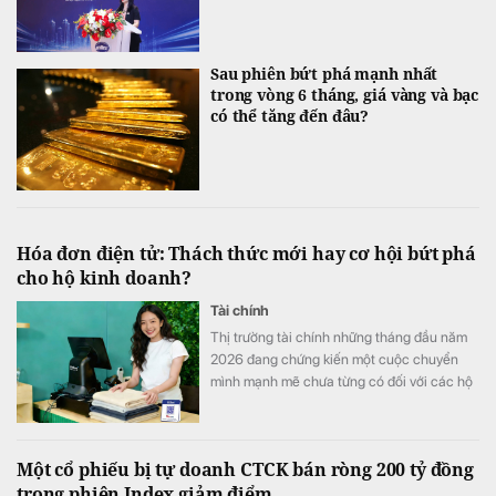
Sau phiên bứt phá mạnh nhất
trong vòng 6 tháng, giá vàng và bạc
có thể tăng đến đâu?
Hóa đơn điện tử: Thách thức mới hay cơ hội bứt phá
cho hộ kinh doanh?
Tài chính
Thị trường tài chính những tháng đầu năm
2026 đang chứng kiến một cuộc chuyển
mình mạnh mẽ chưa từng có đối với các hộ
kinh doanh. Không còn mang tính dự báo,
việc triển khai quyết liệt các quy định mới
về quản lý tài chính đối với hộ kinh doanh
Một cổ phiếu bị tự doanh CTCK bán ròng 200 tỷ đồng
đã tạo nên một áp lực thực sự, buộc những
trong phiên Index giảm điểm
người làm kinh doanh phải thay đổi toàn