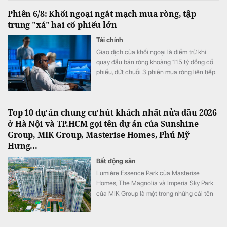
Phiên 6/8: Khối ngoại ngắt mạch mua ròng, tập
trung "xả" hai cổ phiếu lớn
Tài chính
Giao dịch của khối ngoại là điểm trừ khi
quay đầu bán ròng khoảng 115 tỷ đồng cổ
phiếu, đứt chuỗi 3 phiên mua ròng liên tiếp.
Top 10 dự án chung cư hút khách nhất nửa đầu 2026
ở Hà Nội và TP.HCM gọi tên dự án của Sunshine
Group, MIK Group, Masterise Homes, Phú Mỹ
Hưng...
Bất động sản
Lumière Essence Park của Masterise
Homes, The Magnolia và Imperia Sky Park
của MIK Group là một trong những cái tên
góp mặt trong Top 10 dự án chung cư mới
được quan tâm nhất nửa đầu năm 2026 tại
Hà Nội.