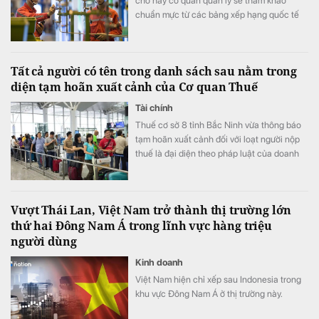
cho hay cơ quan quản lý sẽ tham khảo
chuẩn mực từ các bảng xếp hạng quốc tế
như Fortune Global 500 hay Fortune Asia
500, dựa trên các căn cứ chính gồm quy
mô tài sản, vốn chủ sở hữu cùng nhiều chỉ
Tất cả người có tên trong danh sách sau nằm trong
tiêu tài chính quan trọng khác.
diện tạm hoãn xuất cảnh của Cơ quan Thuế
Tài chính
Thuế cơ sở 8 tỉnh Bắc Ninh vừa thông báo
tạm hoãn xuất cảnh đối với loạt người nộp
thuế là đại diện theo pháp luật của doanh
nghiệp.
Vượt Thái Lan, Việt Nam trở thành thị trường lớn
thứ hai Đông Nam Á trong lĩnh vực hàng triệu
người dùng
Kinh doanh
Việt Nam hiện chỉ xếp sau Indonesia trong
khu vực Đông Nam Á ở thị trường này.