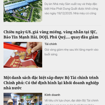
Dự án Nhà máy Sản xuất ray và thép đặc
biệt Hòa Phát Dung Quất được khởi công
vào ngày 19/12/2025. Nhà máy có công
suất thiết kế 700.000 tấn/năm, tổng vốn
đầu tư hơn 10.000 tỷ đồng, được triển khai
trên diện tích gần 15ha tại Khu công nghiệp
Chiều ngày 6/8, giá vàng miếng, vàng nhẫn tại SJC,
phía Đông Khu Kinh tế Dung Quất.
Bảo Tín Mạnh Hải, DOJI, Phú Quý,... quay đầu giảm
Tài chính
Giá vàng giảm nhẹ sau khi tăng mạnh vào
buổi sáng.
Một danh sách đặc biệt sắp được Bộ Tài chính trình
Chính phủ: Có thể định hình lại khối doanh nghiệp
nhà nước
Kinh doanh
Về tiêu chí lựa chọn, đại diện Bộ Tài chính