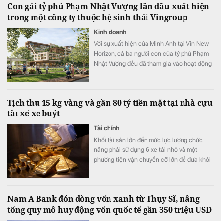
Con gái tỷ phú Phạm Nhật Vượng lần đầu xuất hiện
trong một công ty thuộc hệ sinh thái Vingroup
Kinh doanh
Với sự xuất hiện của Minh Anh tại Vin New
Horizon, cả ba người con của tỷ phú Phạm
Nhật Vượng đều đã tham gia vào hoạt động
quản trị, điều hành tại các doanh nghiệp
trong hệ sinh thái Vingroup.
Tịch thu 15 kg vàng và gần 80 tỷ tiền mặt tại nhà cựu
tài xế xe buýt
Tài chính
Khối tài sản lớn đến mức lực lượng chức
năng phải sử dụng 6 xe tải nhỏ và một
phương tiện vận chuyển cỡ lớn để đưa khỏi
hiện trường.
Nam A Bank đón dòng vốn xanh từ Thụy Sĩ, nâng
tổng quy mô huy động vốn quốc tế gần 350 triệu USD