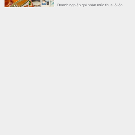
Doanh nghiệp ghi nhận mức thua lỗ lớn
nhất kể từ khi hoạt động.
Coteccons chính thức triển khai Workday cho hơn
4.000 nhân sự trên toàn hệ thống
Công nghệ
Công ty Cổ phần Xây dựng Coteccons
(HoSE: CTD) chính thức đưa vào vận hành
nền tảng quản trị nguồn nhân lực Workday
cho hơn 4.000 nhân sự, trở thành doanh
nghiệp xây dựng tiên phong triển khai nền
tảng này tại Việt Nam.
Trước khi bị bắt, Chủ tịch Mekolor từng “nổ” có đủ
100 tỷ USD làm đường sắt tốc độ cao Bắc - Nam như
thế nào?
Bất động sản
Trước khi bị bắt, Võ Xuân Truờng - Chủ tịch