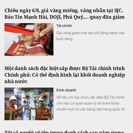
trên diện tích gần 15ha tại Khu công nghiệp
Chiều ngày 6/8, giá vàng miếng, vàng nhẫn tại SJC,
phía Đông Khu Kinh tế Dung Quất.
Bảo Tín Mạnh Hải, DOJI, Phú Quý,... quay đầu giảm
Tài chính
Giá vàng giảm nhẹ sau khi tăng mạnh vào
buổi sáng.
Một danh sách đặc biệt sắp được Bộ Tài chính trình
Chính phủ: Có thể định hình lại khối doanh nghiệp
nhà nước
Kinh doanh
Về tiêu chí lựa chọn, đại diện Bộ Tài chính
cho hay cơ quan quản lý sẽ tham khảo
chuẩn mực từ các bảng xếp hạng quốc tế
như Fortune Global 500 hay Fortune Asia
500, dựa trên các căn cứ chính gồm quy
mô tài sản, vốn chủ sở hữu cùng nhiều chỉ
Tất cả người có tên trong danh sách sau nằm trong
tiêu tài chính quan trọng khác.