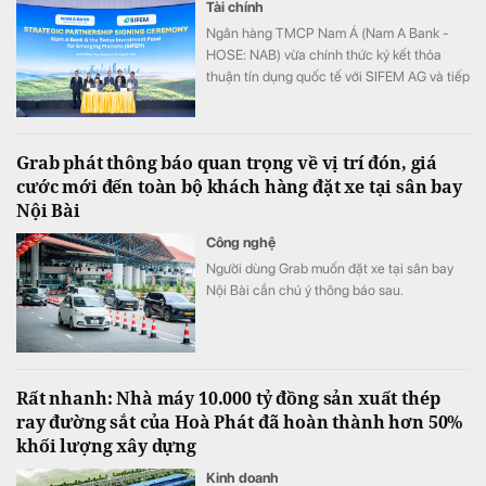
Tài chính
Ngân hàng TMCP Nam Á (Nam A Bank -
HOSE: NAB) vừa chính thức ký kết thỏa
thuận tín dụng quốc tế với SIFEM AG và tiếp
cận thêm nguồn vốn từ các quỹ do
responsAbility Investments AG quản lý, nâng
tổng quy mô dòng vốn mà ngân hàng này
Grab phát thông báo quan trọng về vị trí đón, giá
thu hút thành công từ đầu năm đến nay lên
cước mới đến toàn bộ khách hàng đặt xe tại sân bay
gần 350 triệu USD.
Nội Bài
Công nghệ
Người dùng Grab muốn đặt xe tại sân bay
Nội Bài cần chú ý thông báo sau.
Rất nhanh: Nhà máy 10.000 tỷ đồng sản xuất thép
ray đường sắt của Hoà Phát đã hoàn thành hơn 50%
khối lượng xây dựng
Kinh doanh