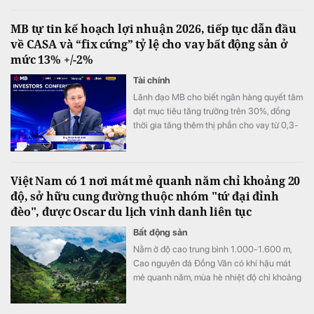
tổng vốn hơn 2.157 tỷ đồng.
MB tự tin kế hoạch lợi nhuận 2026, tiếp tục dẫn đầu
về CASA và “fix cứng” tỷ lệ cho vay bất động sản ở
mức 13% +/-2%
Tài chính
Lãnh đạo MB cho biết ngân hàng quyết tâm
đạt mục tiêu tăng trưởng trên 30%, đồng
thời gia tăng thêm thị phần cho vay từ 0,3-
0,5% trong nửa cuối năm, sau khi đã tăng
0,3% ở nửa đầu năm.
Việt Nam có 1 nơi mát mẻ quanh năm chỉ khoảng 20
độ, sở hữu cung đường thuộc nhóm "tứ đại đỉnh
đèo", được Oscar du lịch vinh danh liên tục
Bất động sản
Nằm ở độ cao trung bình 1.000-1.600 m,
Cao nguyên đá Đồng Văn có khí hậu mát
mẻ quanh năm, mùa hè nhiệt độ chỉ khoảng
20-23°C, trong khi mùa đông có thể xuống
gần 0°C và xuất hiện băng tuyết.