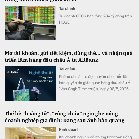
diện từ tư duy đến cách vận hành.
Tài chính
Tự doanh CTCK bán ròng 284 tỷ đồng trên
HOSE.
Mở tài khoản, gửi tiết kiệm, dùng thẻ… và nhận quà
triển lãm hàng đầu châu Á từ ABBank
Tài chính
Không chỉ tài trợ độc quyền cho triển lãm
bản quyền đa giác quan hàng đầu châu Á
“Van Gogh Timeless”, từ ngày 08/8/2026,
ABBank mang đến cho khách hàng chương
trình ưu đãi "Giao dịch dễ dàng, nhận quà
kiệt tác". Hàng loạt đặc quyền như vé tham
Thế hệ “hoàng tử”, “công chúa” ngồi ghế nóng
dự triển lãm và bộ quà tặng phiên bản giới
doanh nghiệp gia đình: Đằng sau ánh hào quang
hạn phát triển từ tác phẩm bản quyền Van
Gogh đang chờ đón khách hàng có giao
Kinh doanh
dịch tại ABBank.
Khi doanh nghiệp có những tính toán riêng