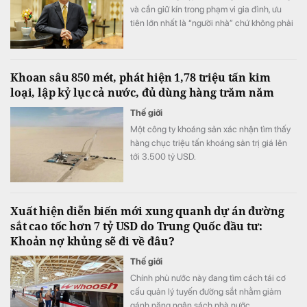
và cần giữ kín trong phạm vi gia đình, ưu
tiên lớn nhất là “người nhà” chứ không phải
năng lực.
Khoan sâu 850 mét, phát hiện 1,78 triệu tấn kim
loại, lập kỷ lục cả nước, đủ dùng hàng trăm năm
Thế giới
Một công ty khoáng sản xác nhận tìm thấy
hàng chục triệu tấn khoáng sản trị giá lên
tới 3.500 tỷ USD.
Xuất hiện diễn biến mới xung quanh dự án đường
sắt cao tốc hơn 7 tỷ USD do Trung Quốc đầu tư:
Khoản nợ khủng sẽ đi về đâu?
Thế giới
Chính phủ nước này đang tìm cách tái cơ
cấu quản lý tuyến đường sắt nhằm giảm
gánh nặng ngân sách nhà nước.