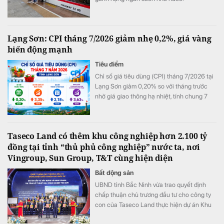
Lạng Sơn: CPI tháng 7/2026 giảm nhẹ 0,2%, giá vàng
biến động mạnh
Tiêu điểm
Chỉ số giá tiêu dùng (CPI) tháng 7/2026 tại
Lạng Sơn giảm 0,20% so với tháng trước
nhờ giá giao thông hạ nhiệt, tính chung 7
tháng đầu năm CPI bình quân vẫn tăng
3,63%.
Taseco Land có thêm khu công nghiệp hơn 2.100 tỷ
đồng tại tỉnh “thủ phủ công nghiệp” nước ta, nơi
Vingroup, Sun Group, T&T cùng hiện diện
Bất động sản
UBND tỉnh Bắc Ninh vừa trao quyết định
chấp thuận chủ trương đầu tư cho công ty
con của Taseco Land thực hiện dự án Khu
công nghiệp Yên Sơn quy mô gần 155 ha,