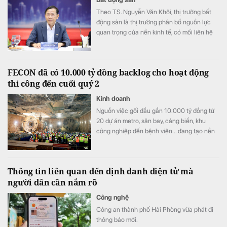
Theo TS. Nguyễn Văn Khôi, thị trường bất
động sản là thị trường phân bổ nguồn lực
quan trọng của nền kinh tế, có mối liên hệ
trực tiếp với các lĩnh vực như tài chính, tín
dụng, đầu tư, xây dựng, quy hoạch, hạ tầng,
công nghiệp,...
FECON đã có 10.000 tỷ đồng backlog cho hoạt động
thi công đến cuối quý 2
Kinh doanh
Nguồn việc gối đầu gần 10.000 tỷ đồng từ
20 dự án metro, sân bay, cảng biển, khu
công nghiệp đến bệnh viện... đang tạo nền
tảng quan trọng cho hoạt động sản xuất
kinh doanh của FECON trong hai năm tới.
Thông tin liên quan đến định danh điện tử mà
người dân cần nắm rõ
Công nghệ
Công an thành phố Hải Phòng vừa phát đi
thông báo mới.