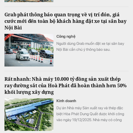
thiện.
Grab phát thông báo quan trọng về vị trí đón, giá
cước mới đến toàn bộ khách hàng đặt xe tại sân bay
Nội Bài
Công nghệ
Người dùng Grab muốn đặt xe tại sân bay
Nội Bài cần chú ý thông báo sau.
Rất nhanh: Nhà máy 10.000 tỷ đồng sản xuất thép
ray đường sắt của Hoà Phát đã hoàn thành hơn 50%
khối lượng xây dựng
Kinh doanh
Dự án Nhà máy Sản xuất ray và thép đặc
biệt Hòa Phát Dung Quất được khởi công
vào ngày 19/12/2025. Nhà máy có công
suất thiết kế 700.000 tấn/năm, tổng vốn
đầu tư hơn 10.000 tỷ đồng, được triển khai