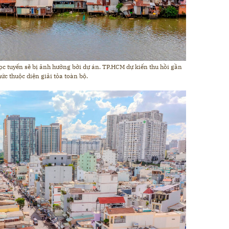
ọc tuyến sẽ bị ảnh hưởng bởi dự án. TP.HCM dự kiến thu hồi gần
hức thuộc diện giải tỏa toàn bộ.