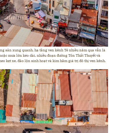
 động sản xung quanh, hạ tầng ven kênh Tẻ nhiều năm qua vẫn là
 hoặc mưa lớn kéo dài, nhiều đoạn đường Tôn Thất Thuyết và
heo kẹt xe, đảo lộn sinh hoạt và kìm hãm giá trị đô thị ven kênh.