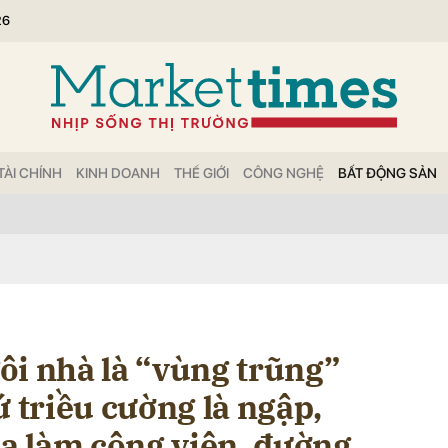
26
bình luận
TÀI CHÍNH
KINH DOANH
THẾ GIỚI
CÔNG NGHỆ
BẤT ĐỘNG SẢN
Hủy
G
ôi nhà là “vùng trũng”
ứ triều cường là ngập,
ỏa làm công viên, đường