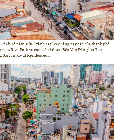
– kênh Tẻ nằm giữa “vành đai” cao tầng dày đặc của thành phố,
Horizon, Riva Park và cụm căn hộ ven Bến Vân Đồn gồm The
ew, Saigon Royal Residences…