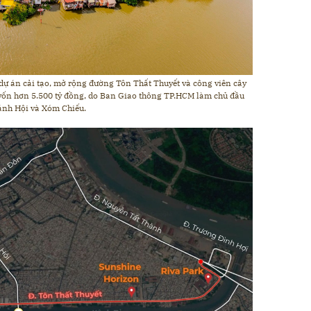
ự án cải tạo, mở rộng đường Tôn Thất Thuyết và công viên cây
 vốn hơn 5.500 tỷ đồng, do Ban Giao thông TP.HCM làm chủ đầu
hánh Hội và Xóm Chiếu.