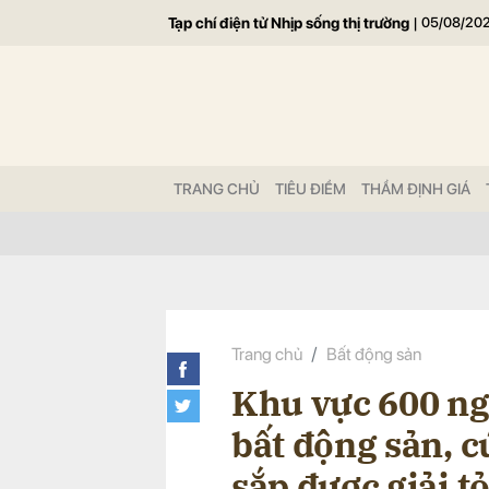
Tạp chí điện tử Nhịp sống thị trường
|
05/08/20
Gửi 
TRANG CHỦ
TIÊU ĐIỂM
THẨM ĐỊNH GIÁ
Trang chủ
Bất động sản
Khu vực 600 ng
bất động sản, c
sắp được giải t