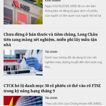
Kinh doanh
Ngày 03/08/2026, MSB đã có văn bản
thông báo về đăng ký giao dịch cổ phiếu
của người có liên quan của người nội bộ tại
Ngân hàng TMCP Hàng Hải Việt Nam
(HoSE: MSB). Đây là một trong những giao
dịch đăng ký mua vào của cá nhân đối với
Chưa dừng ở bán thuốc và tiêm chủng, Long Châu
cổ phiếu MSB có giá trị và khối lượng lớn
tiến sang mảng xét nghiệm, miễn phí lấy mẫu tận
nhất từ trước đến nay.
nhà
Tài chính
Danh mục tương đối đa dạng từ các xét
nghiệm máu, đường huyết đến tầm soát ung
thư,...
CTCK hé lộ danh mục 30 cổ phiếu có thể vào rổ FTSE
trong kỳ nâng hạng tháng 9
Tài chính
Theo ước tính của Chứng khoán MB (MBS),