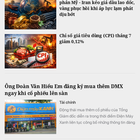
phán Mỹ - Iran kéo giá dầu lao dốc,
vàng phục hồi khi áp lực lạm phát
dịu bớt
Chỉ số giá tiêu dùng (CPI) tháng 7
giảm 0,12%
Ông Đoàn Văn Hiểu Em đăng ký mua thêm DMX
ngay khi cổ phiếu lên sàn
Tài chính
Động thái mua thêm cổ phiếu của Tổng
Giám đốc diễn ra trong thời điểm Điện Máy
Xanh liên tục công bố những thông tin đáng
chú ý trước ngày lên sàn.