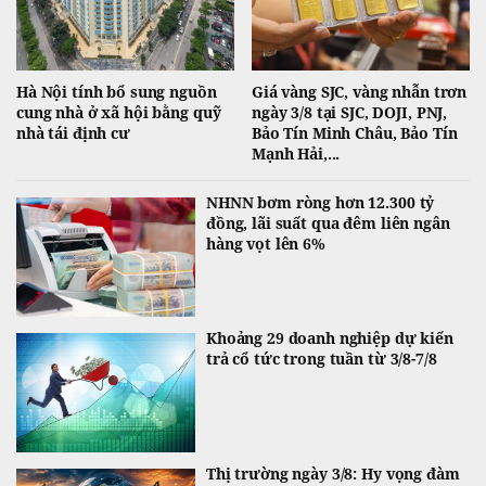
Hà Nội tính bổ sung nguồn
Giá vàng SJC, vàng nhẫn trơn
cung nhà ở xã hội bằng quỹ
ngày 3/8 tại SJC, DOJI, PNJ,
nhà tái định cư
Bảo Tín Minh Châu, Bảo Tín
Mạnh Hải,...
NHNN bơm ròng hơn 12.300 tỷ
đồng, lãi suất qua đêm liên ngân
hàng vọt lên 6%
Khoảng 29 doanh nghiệp dự kiến
trả cổ tức trong tuần từ 3/8-7/8
Thị trường ngày 3/8: Hy vọng đàm