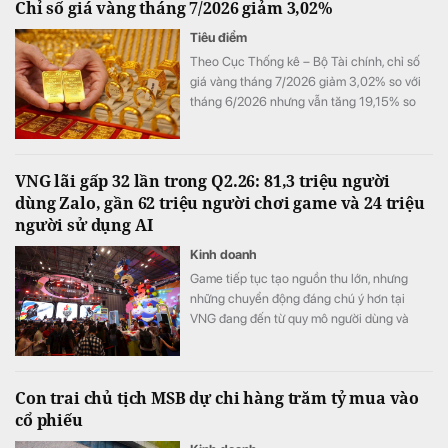
Chỉ số giá vàng tháng 7/2026 giảm 3,02%
Tiêu điểm
Theo Cục Thống kê – Bộ Tài chính, chỉ số
giá vàng tháng 7/2026 giảm 3,02% so với
tháng 6/2026 nhưng vẫn tăng 19,15% so
với cùng kỳ năm trước.
VNG lãi gấp 32 lần trong Q2.26: 81,3 triệu người
dùng Zalo, gần 62 triệu người chơi game và 24 triệu
người sử dụng AI
Kinh doanh
Game tiếp tục tạo nguồn thu lớn, nhưng
những chuyển động đáng chú ý hơn tại
VNG đang đến từ quy mô người dùng và
cách tập đoàn đầu tư vào AI.
Con trai chủ tịch MSB dự chi hàng trăm tỷ mua vào
cổ phiếu