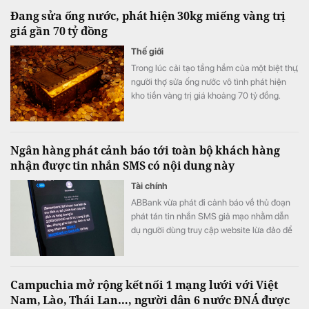
Đang sửa ống nước, phát hiện 30kg miếng vàng trị
giá gần 70 tỷ đồng
Thế giới
Trong lúc cải tạo tầng hầm của một biệt thự,
người thợ sửa ống nước vô tình phát hiện
kho tiền vàng trị giá khoảng 70 tỷ đồng.
Ngân hàng phát cảnh báo tới toàn bộ khách hàng
nhận được tin nhắn SMS có nội dung này
Tài chính
ABBank vừa phát đi cảnh báo về thủ đoạn
phát tán tin nhắn SMS giả mạo nhằm dẫn
dụ người dùng truy cập website lừa đảo để
chiếm đoạt thông tin.
Campuchia mở rộng kết nối 1 mạng lưới với Việt
Nam, Lào, Thái Lan…, người dân 6 nước ĐNÁ được