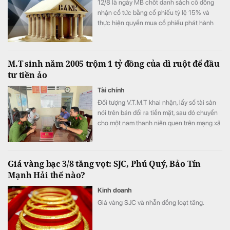
12/8 là ngày MB chốt danh sách cổ đông
nhận cổ tức bằng cổ phiếu tỷ lệ 15% và
thực hiện quyền mua cổ phiếu phát hành
thêm.
M.T sinh năm 2005 trộm 1 tỷ đồng của dì ruột để đầu
tư tiền ảo
Tài chính
Đối tượng V.T.M.T khai nhận, lấy số tài sản
nói trên bán đổi ra tiền mặt, sau đó chuyển
cho một nam thanh niên quen trên mạng xã
hội để đầu tư tiền ảo.
Giá vàng bạc 3/8 tăng vọt: SJC, Phú Quý, Bảo Tín
Mạnh Hải thế nào?
Kinh doanh
Giá vàng SJC và nhẫn đồng loạt tăng.