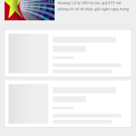
khoảng 1,5 tỷ USD từ các quỹ ETF mô
phỏng chỉ số sẽ được giải ngân ngay trong
kỳ cơ cấu tháng 9/2026.
Báo quốc tế: Việt Nam đang “đóng vai chính” rồi -
Không đứng số 1 thì cũng phải top 3 ở Đông Nam Á
Công nghệ
Không còn chỉ là kép phụ như trước, Việt
Nam đang chuyển mình từ một phương án
"thay thế đầy hứa hẹn" thành một mắt xích
cốt lõi chiến lược.
Phát hiện 1 “cổ phiếu AI” dưới hình dạng kim loại
Thế giới
Trong cơn sốt trí tuệ nhân tạo (AI), giới đầu
tư thường nghĩ đến những cái tên như
NVIDIA, Microsoft, OpenAI hay các trung
tâm dữ liệu trị giá hàng tỷ USD. Nhưng có
một kim loại gần như đứng ngoài mọi tiêu đề