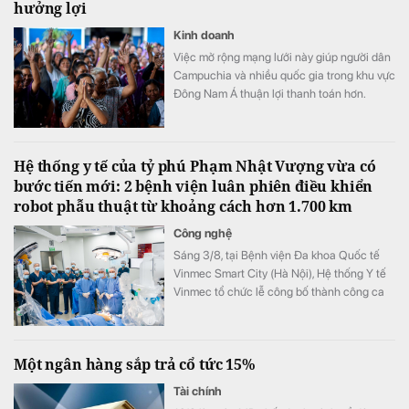
hưởng lợi
Kinh doanh
Việc mở rộng mạng lưới này giúp người dân
Campuchia và nhiều quốc gia trong khu vực
Đông Nam Á thuận lợi thanh toán hơn.
Hệ thống y tế của tỷ phú Phạm Nhật Vượng vừa có
bước tiến mới: 2 bệnh viện luân phiên điều khiển
robot phẫu thuật từ khoảng cách hơn 1.700 km
Công nghệ
Sáng 3/8, tại Bệnh viện Đa khoa Quốc tế
Vinmec Smart City (Hà Nội), Hệ thống Y tế
Vinmec tổ chức lễ công bố thành công ca
phẫu thuật robot từ xa hai chiều đầu tiên tại
Việt Nam.
Một ngân hàng sắp trả cổ tức 15%
Tài chính