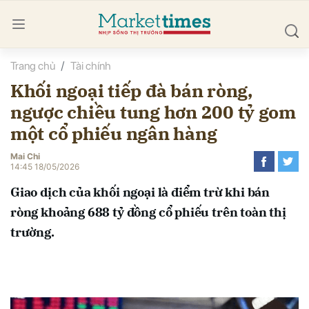
Trang chủ
Tài chính
bình luận
Khối ngoại tiếp đà bán ròng,
ngược chiều tung hơn 200 tỷ gom
một cổ phiếu ngân hàng
Mai Chi
14:45 18/05/2026
Giao dịch của khối ngoại là điểm trừ khi bán
Hủy
G
ròng khoảng 688 tỷ đồng cổ phiếu trên toàn thị
trường.