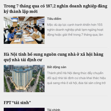
Trong 7 tháng qua có 187,2 nghìn doanh nghiệp đăng
ký thành lập mới
Tiêu điểm
Mặc dù áp lực cạnh tranh khiến hơn 155
nghìn doanh nghiệp phải tạm ngừng hoạt
động hoặc giải thể trong 7 tháng qua, làn
sóng kinh doanh mới vẫn duy trì nhịp độ tích
cực với 187,2 nghìn doanh nghiệp thành lập
mới và quay trở lại thị trường, tăng 7,5% so
Hà Nội tính bổ sung nguồn cung nhà ở xã hội bằng
với cùng kỳ năm trước.
quỹ nhà tái định cư
Bất động sản
Thành phố Hà Nội đang thúc đẩy chuyển
đổi quỹ nhà tái định cư chưa khai thác hiệu
quả sang nhà ở xã hội, đưa tài sản công trở
lại sử dụng, bổ sung nguồn cung cho thị
trường.
FPT “tái sinh”
Tài chính