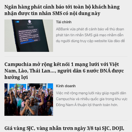
Ngân hàng phát cảnh báo tới toàn bộ khách hàng
nhận được tin nhắn SMS có nội dung này
Tài chính
ABBank vừa phát đi cảnh báo về thủ đoạn
phát tán tin nhắn SMS giả mạo nhằm dẫn
dụ người dùng truy cập website lừa đảo để
chiếm đoạt thông tin.
Campuchia mở rộng kết nối 1 mạng lưới với Việt
Nam, Lào, Thái Lan…, người dân 6 nước ĐNÁ được
hưởng lợi
Kinh doanh
Việc mở rộng mạng lưới này giúp người dân
Campuchia và nhiều quốc gia trong khu vực
Đông Nam Á thuận lợi thanh toán hơn.
Giá vàng SJC, vàng nhẫn trơn ngày 3/8 tại SJC, DOJI,