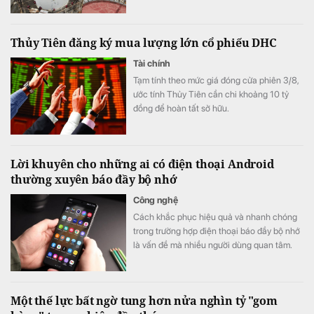
Thủy Tiên đăng ký mua lượng lớn cổ phiếu DHC
Tài chính
Tạm tính theo mức giá đóng cửa phiên 3/8,
ước tính Thủy Tiên cần chi khoảng 10 tỷ
đồng để hoàn tất sở hữu.
Lời khuyên cho những ai có điện thoại Android
thường xuyên báo đầy bộ nhớ
Công nghệ
Cách khắc phục hiệu quả và nhanh chóng
trong trường hợp điện thoại báo đầy bộ nhớ
là vấn đề mà nhiều người dùng quan tâm.
Một thế lực bất ngờ tung hơn nửa nghìn tỷ "gom