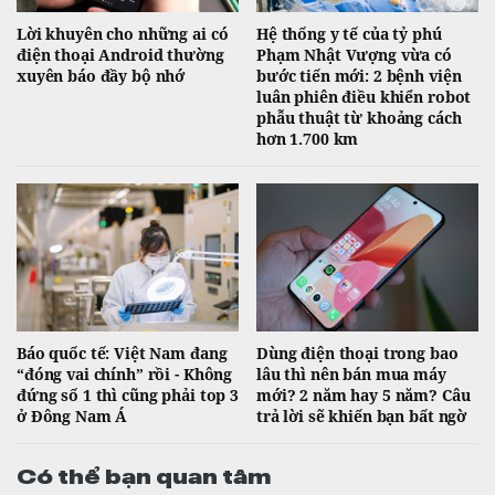
Lời khuyên cho những ai có
Hệ thống y tế của tỷ phú
điện thoại Android thường
Phạm Nhật Vượng vừa có
xuyên báo đầy bộ nhớ
bước tiến mới: 2 bệnh viện
luân phiên điều khiển robot
phẫu thuật từ khoảng cách
hơn 1.700 km
Báo quốc tế: Việt Nam đang
Dùng điện thoại trong bao
“đóng vai chính” rồi - Không
lâu thì nên bán mua máy
đứng số 1 thì cũng phải top 3
mới? 2 năm hay 5 năm? Câu
ở Đông Nam Á
trả lời sẽ khiến bạn bất ngờ
Có thể bạn quan tâm