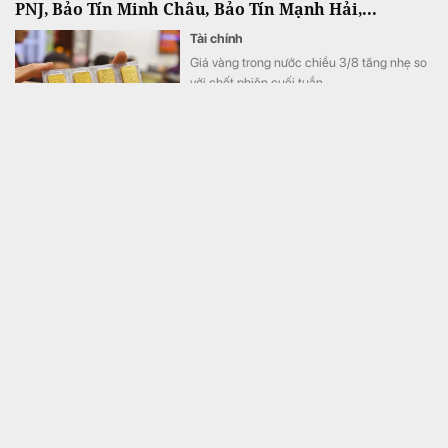
PNJ, Bảo Tín Minh Châu, Bảo Tín Mạnh Hải,...
Tài chính
Giá vàng trong nước chiều 3/8 tăng nhẹ so
với chốt phiên cuối tuần.
Hệ thống y tế của tỷ phú Phạm Nhật Vượng vừa có
bước tiến mới: 2 bệnh viện luân phiên điều khiển
robot phẫu thuật từ khoảng cách hơn 1.700 km
Công nghệ
Sáng 3/8, tại Bệnh viện Đa khoa Quốc tế
Vinmec Smart City (Hà Nội), Hệ thống Y tế
Vinmec tổ chức lễ công bố thành công ca
phẫu thuật robot từ xa hai chiều đầu tiên tại
Việt Nam.
Khoảng 29 doanh nghiệp dự kiến trả cổ tức trong
tuần từ 3/8-7/8