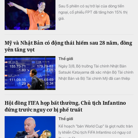
Sau 5 phiên có sự trở lại của dòng tiền
ngoại, cổ phiếu FPT đã tăng hơn 15% thị
giá.
Mỹ và Nhật Bản có động thái hiếm sau 28 năm, đồng
yên tăng vọt
Thế giới
Ngày 3/8, Bộ trưởng Tài chính Nhật Bản
Satsuki Katayama đã xác nhận Bộ Tài chính
Nhật Bản và Bộ Tài chính Mỹ đã can thiêp
vào thị trường để hỗ trợ đồng yên.
Hội đồng FIFA họp bất thường, Chủ tịch Infantino
đứng trước nguy cơ bị phế truất
Thế giới
Kế hoạch "bán World Cup" là giọt nước tràn
ly khiến Chủ tịch FiFA Infantino có nguy cơ