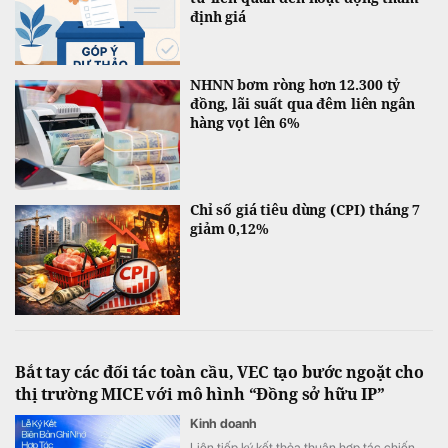
định giá
NHNN bơm ròng hơn 12.300 tỷ
đồng, lãi suất qua đêm liên ngân
hàng vọt lên 6%
Chỉ số giá tiêu dùng (CPI) tháng 7
giảm 0,12%
Bắt tay các đối tác toàn cầu, VEC tạo bước ngoặt cho
thị trường MICE với mô hình “Đồng sở hữu IP”
Kinh doanh
Liên tiếp ký kết thỏa thuận hợp tác chiến