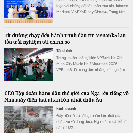
lược với những đối tác toàn cầu như Informa
Markets, VINEXAD hay Chaoyu, Trung tâm
Triển lãm Việt Nam (VEC) vừa tạo ra bước
ngoặt cho thị trường MICE (hội nghị, triển
lãm, sự kiện).
Từ đường chạy đến hành trình đầu tư: VPBankS lan
tỏa trải nghiệm tài chính số
Tài chính
Trong khuôn khổ sự kiện VPBank Ho Chi
Minh City Music Half Marathon 2026,
VPBankS đã mang đến những trải nghiệm
đầu tư gần gũi thông qua chuỗi hoạt động
giải trí hấp dẫn và cơ hội khám phá nền
tảng dịch vụ đầu tư số hiện đại – NEO
CEO Tập đoàn hàng đầu thế giới của Nga lên tiếng về
Invest.
Nhà máy điện hạt nhân lớn nhất châu Âu
Kinh doanh
Đây hiện là cơ sở hạt nhân lớn nhất của
châu Âu và đang được Nga kiểm soát kể từ
năm 2022.