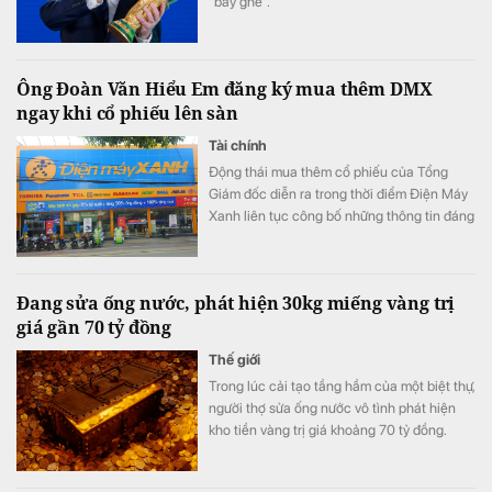
"bay ghế".
Ông Đoàn Văn Hiểu Em đăng ký mua thêm DMX
ngay khi cổ phiếu lên sàn
Tài chính
Động thái mua thêm cổ phiếu của Tổng
Giám đốc diễn ra trong thời điểm Điện Máy
Xanh liên tục công bố những thông tin đáng
chú ý trước ngày lên sàn.
Đang sửa ống nước, phát hiện 30kg miếng vàng trị
giá gần 70 tỷ đồng
Thế giới
Trong lúc cải tạo tầng hầm của một biệt thự,
người thợ sửa ống nước vô tình phát hiện
kho tiền vàng trị giá khoảng 70 tỷ đồng.