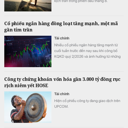
kịch trần trong phiên đầu tháng 8.
Cổ phiếu ngân hàng đồng loạt tăng mạnh, một mã
gần tím trần
Tài chính
Nhiều cổ phiếu ngân hàng tăng mạnh từ
cuối tuần trước đến nay sau khi công bố
KQKD quý 2/2026 và ảnh hưởng từ những
thay đổi mới nhất trong cách tính LDR.
Công ty chứng khoán vốn hóa gần 3.000 tỷ đồng rục
rịch niêm yết HOSE
Tài chính
Hiện cổ phiếu công ty đang giao dịch trên
UPCOM.