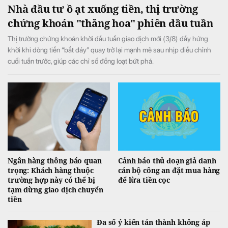
Nhà đầu tư ồ ạt xuống tiền, thị trường
chứng khoán "thăng hoa" phiên đầu tuần
Thị trường chứng khoán khởi đầu tuần giao dịch mới (3/8) đầy hứng
khởi khi dòng tiền “bắt đáy” quay trở lại mạnh mẽ sau nhịp điều chỉnh
cuối tuần trước, giúp các chỉ số đồng loạt bứt phá.
Ngân hàng thông báo quan
Cảnh báo thủ đoạn giả danh
trọng: Khách hàng thuộc
cán bộ công an đặt mua hàng
trường hợp này có thể bị
để lừa tiền cọc
tạm dừng giao dịch chuyển
tiền
Đa số ý kiến tán thành không áp