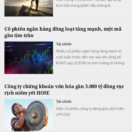
kịch trần trong phiên đầu tháng 8.
Cổ phiếu ngân hàng đồng loạt tăng mạnh, một mã
gần tím trần
Tài chính
Nhiều cổ phiếu ngân hàng tăng mạnh từ
cuối tuần trước đến nay sau khi công bố
KQKD quý 2/2026 và ảnh hưởng từ những
thay đổi mới nhất trong cách tính LDR.
Công ty chứng khoán vốn hóa gần 3.000 tỷ đồng rục
rịch niêm yết HOSE
Tài chính
Hiện cổ phiếu công ty đang giao dịch trên
UPCOM.