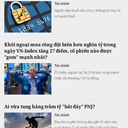
Tài chính
Người nộp thuế cần chú ý thông tin này từ
cơ quan thuế.
Khối ngoại mua ròng đột biến hơn nghìn tỷ trong
ngày VN-Index tăng 27 điểm, cổ phiếu nào được
"gom" mạnh nhất?
Tài chính
Ở chiều ngược lại, NLG bị bán ròng mạnh
nhất với khoảng 115 tỷ đồng.
Ai vừa tung hàng trăm tỷ "bắt đáy" PNJ?
Tài chính
Sau khi xuyên thủng đáy gần 6 năm vào
cuối tháng 7, cổ phiếu PNJ bất ngờ tăng