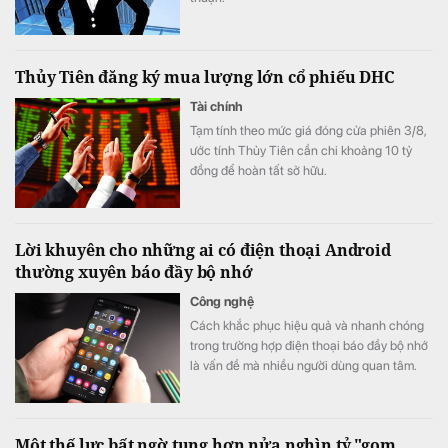
Thủy Tiên đăng ký mua lượng lớn cổ phiếu DHC
Tài chính
Tạm tính theo mức giá đóng cửa phiên 3/8,
ước tính Thủy Tiên cần chi khoảng 10 tỷ
đồng để hoàn tất sở hữu.
Lời khuyên cho những ai có điện thoại Android
thường xuyên báo đầy bộ nhớ
Công nghệ
Cách khắc phục hiệu quả và nhanh chóng
trong trường hợp điện thoại báo đầy bộ nhớ
là vấn đề mà nhiều người dùng quan tâm.
Một thế lực bất ngờ tung hơn nửa nghìn tỷ "gom