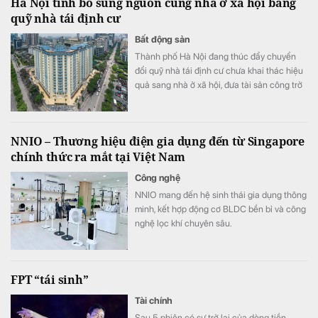
Hà Nội tính bổ sung nguồn cung nhà ở xã hội bằng
quỹ nhà tái định cư
Bất động sản
Thành phố Hà Nội đang thúc đẩy chuyển
đổi quỹ nhà tái định cư chưa khai thác hiệu
quả sang nhà ở xã hội, đưa tài sản công trở
lại sử dụng, bổ sung nguồn cung cho thị
trường.
NNIO – Thương hiệu điện gia dụng đến từ Singapore
chính thức ra mắt tại Việt Nam
Công nghệ
NNIO mang đến hệ sinh thái gia dụng thông
minh, kết hợp động cơ BLDC bền bỉ và công
nghệ lọc khí chuyên sâu.
FPT “tái sinh”
Tài chính
Sau 5 phiên có sự trở lại của dòng tiền