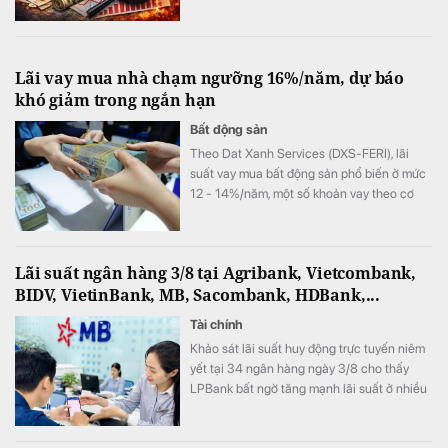
Lãi vay mua nhà chạm ngưỡng 16%/năm, dự báo
khó giảm trong ngắn hạn
Bất động sản
Theo Dat Xanh Services (DXS-FERI), lãi
suất vay mua bất động sản phổ biến ở mức
12 - 14%/năm, một số khoản vay theo cơ
chế thả nổi đã lên tới 15 - 16%/năm.
Lãi suất ngân hàng 3/8 tại Agribank, Vietcombank,
BIDV, VietinBank, MB, Sacombank, HDBank,...
Tài chính
Khảo sát lãi suất huy động trực tuyến niêm
yết tại 34 ngân hàng ngày 3/8 cho thấy
LPBank bất ngờ tăng mạnh lãi suất ở nhiều
kỳ hạn, ACB vẫn giữ vị trí dẫn đầu thị trường
với lãi suất 7,8%/năm.