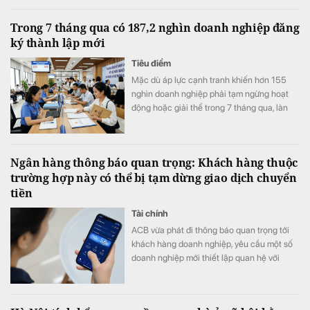
Trong 7 tháng qua có 187,2 nghìn doanh nghiệp đăng
ký thành lập mới
Tiêu điểm
Mặc dù áp lực cạnh tranh khiến hơn 155
nghìn doanh nghiệp phải tạm ngừng hoạt
động hoặc giải thể trong 7 tháng qua, làn
sóng kinh doanh mới vẫn duy trì nhịp độ tích
cực với 187,2 nghìn doanh nghiệp thành lập
mới và quay trở lại thị trường, tăng 7,5% so
Ngân hàng thông báo quan trọng: Khách hàng thuộc
với cùng kỳ năm trước.
trường hợp này có thể bị tạm dừng giao dịch chuyển
tiền
Tài chính
ACB vừa phát đi thông báo quan trọng tới
khách hàng doanh nghiệp, yêu cầu một số
doanh nghiệp mới thiết lập quan hệ với
ngân hàng phải hoàn tất xác thực sinh trắc
học để tránh gián đoạn các giao dịch
chuyển tiền.