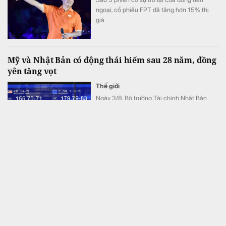
ngoại, cổ phiếu FPT đã tăng hơn 15% thị
giá.
Mỹ và Nhật Bản có động thái hiếm sau 28 năm, đồng
yên tăng vọt
Thế giới
Ngày 3/8, Bộ trưởng Tài chính Nhật Bản
Satsuki Katayama đã xác nhận Bộ Tài chính
Nhật Bản và Bộ Tài chính Mỹ đã can thiêp
vào thị trường để hỗ trợ đồng yên.
Hội đồng FIFA họp bất thường, Chủ tịch Infantino
đứng trước nguy cơ bị phế truất
Thế giới
Kế hoạch "bán World Cup" là giọt nước tràn
ly khiến Chủ tịch FiFA Infantino có nguy cơ
"bay ghế".