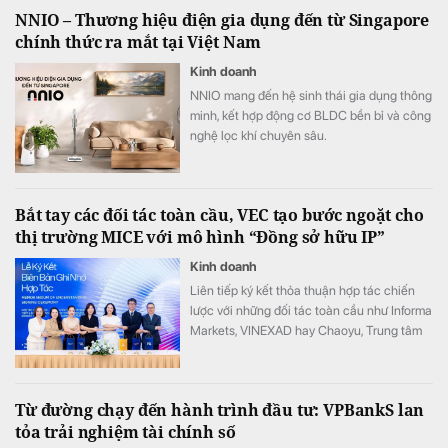
NNIO – Thương hiệu điện gia dụng đến từ Singapore
chính thức ra mắt tại Việt Nam
Kinh doanh
NNIO mang đến hệ sinh thái gia dụng thông
minh, kết hợp động cơ BLDC bền bỉ và công
nghệ lọc khí chuyên sâu.
Bắt tay các đối tác toàn cầu, VEC tạo bước ngoặt cho
thị trường MICE với mô hình “Đồng sở hữu IP”
Kinh doanh
Liên tiếp ký kết thỏa thuận hợp tác chiến
lược với những đối tác toàn cầu như Informa
Markets, VINEXAD hay Chaoyu, Trung tâm
Triển lãm Việt Nam (VEC) vừa tạo ra bước
ngoặt cho thị trường MICE (hội nghị, triển
lãm, sự kiện).
Từ đường chạy đến hành trình đầu tư: VPBankS lan
tỏa trải nghiệm tài chính số