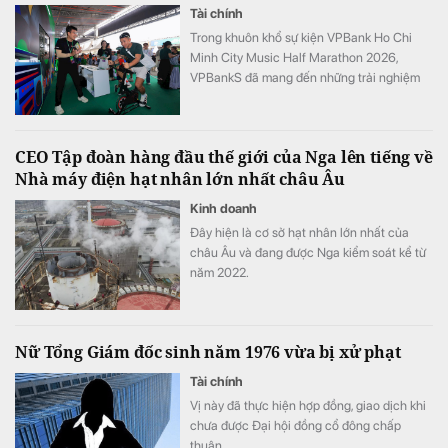
Tài chính
Trong khuôn khổ sự kiện VPBank Ho Chi
Minh City Music Half Marathon 2026,
VPBankS đã mang đến những trải nghiệm
đầu tư gần gũi thông qua chuỗi hoạt động
giải trí hấp dẫn và cơ hội khám phá nền
tảng dịch vụ đầu tư số hiện đại – NEO
CEO Tập đoàn hàng đầu thế giới của Nga lên tiếng về
Invest.
Nhà máy điện hạt nhân lớn nhất châu Âu
Kinh doanh
Đây hiện là cơ sở hạt nhân lớn nhất của
châu Âu và đang được Nga kiểm soát kể từ
năm 2022.
Nữ Tổng Giám đốc sinh năm 1976 vừa bị xử phạt
Tài chính
Vị này đã thực hiện hợp đồng, giao dịch khi
chưa được Đại hội đồng cổ đông chấp
thuận.