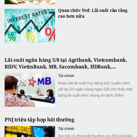
Quan chức Fed: Lãi suất cần tăng
cao hơn nữa
Lãi suất ngân hàng 5/8 tại Agribank, Vietcombank,
BIDV, VietinBank, MB, Sacombank, HDBank,...
Tài chính
Khảo sát lãi suất huy động trực tuyến niêm
yết tại 34 ngân hàng ngày 5/8 cho thấy mặt
bằng lãi suất nhìn chung ổn định. Điểm
đáng chú ý là SeABank đồng loạt giảm lãi
suất ở nhiều kỳ hạn, trong khi ACB tiếp tục
dẫn đầu với 7,8%/năm và LPBank duy trì
PNJ triệu tập họp bất thường
mức 7,3%/năm.
Tài chính
Đại hội cổ đông bất thường của PNJ dự kiến