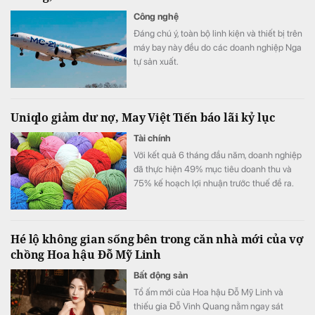
Công nghệ
Đáng chú ý, toàn bộ linh kiện và thiết bị trên
máy bay này đều do các doanh nghiệp Nga
tự sản xuất.
Uniqlo giảm dư nợ, May Việt Tiến báo lãi kỷ lục
Tài chính
Với kết quả 6 tháng đầu năm, doanh nghiệp
đã thực hiện 49% mục tiêu doanh thu và
75% kế hoạch lợi nhuận trước thuế đề ra.
Hé lộ không gian sống bên trong căn nhà mới của vợ
chồng Hoa hậu Đỗ Mỹ Linh
Bất động sản
Tổ ấm mới của Hoa hậu Đỗ Mỹ Linh và
thiếu gia Đỗ Vinh Quang nằm ngay sát