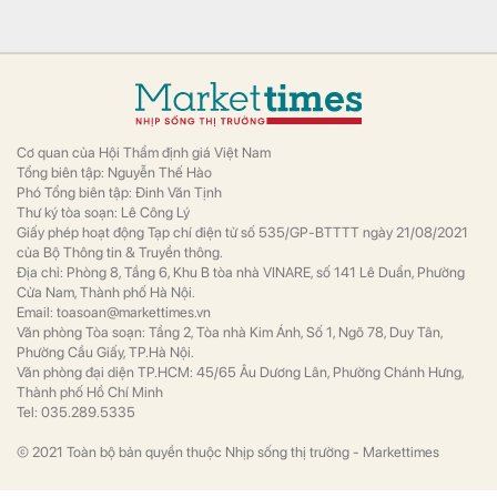
Cơ quan của Hội Thẩm định giá Việt Nam
Tổng biên tập: Nguyễn Thế Hào
Phó Tổng biên tập: Đinh Văn Tịnh
Thư ký tòa soạn: Lê Công Lý
Giấy phép hoạt động Tạp chí điện tử số 535/GP-BTTTT ngày 21/08/2021
của Bộ Thông tin & Truyền thông.
Địa chỉ: Phòng 8, Tầng 6, Khu B tòa nhà VINARE, số 141 Lê Duẩn, Phường
Cửa Nam, Thành phố Hà Nội.
Email: toasoan@markettimes.vn
Văn phòng Tòa soạn: Tầng 2, Tòa nhà Kim Ánh, Số 1, Ngõ 78, Duy Tân,
Phường Cầu Giấy, TP.Hà Nội.
Văn phòng đại diện TP.HCM: 45/65 Âu Dương Lân, Phường Chánh Hưng,
Thành phố Hồ Chí Minh
Tel: 035.289.5335
© 2021 Toàn bộ bản quyền thuộc Nhịp sống thị trường - Markettimes