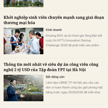
như khu thương mại, dịch vụ, văn phòng,
officetel, condotel… theo niên hạn của công
trình xây dựng.
Khởi nghiệp sinh viên chuyển mạnh sang giai đoạn
thương mại hóa
Kinh doanh
Khoảng 90% dự án tham gia Vòng Bán kết
cuộc thi NTTU Innovation Startup
Challenge 2026 đã phát triển sản phẩm
mẫu và tiến hành kiểm chứng với người
dùng.
Thông tin mới nhất về siêu dự án công viên công
nghệ 2 tỷ USD của Tập đoàn FPT tại Hà Nội
Bất động sản
Lãnh đạo UBND TP Hà Nội yêu cầu các
đơn vị hoàn thành công tác giải phóng mặt
bằng trước ngày 30/9/2026 để triển khai
Khu công viên công nghệ số và hỗn hợp
trên địa bàn hai phường Tây Tựu và Phú
Diễn.