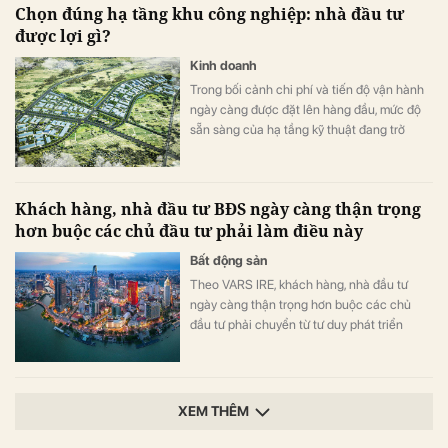
Chọn đúng hạ tầng khu công nghiệp: nhà đầu tư
được lợi gì?
Kinh doanh
Trong bối cảnh chi phí và tiến độ vận hành
ngày càng được đặt lên hàng đầu, mức độ
sẵn sàng của hạ tầng kỹ thuật đang trở
thành một trong những tiêu chí quan trọng
khi doanh nghiệp lựa chọn khu công
nghiệp.
Khách hàng, nhà đầu tư BĐS ngày càng thận trọng
hơn buộc các chủ đầu tư phải làm điều này
Bất động sản
Theo VARS IRE, khách hàng, nhà đầu tư
ngày càng thận trọng hơn buộc các chủ
đầu tư phải chuyển từ tư duy phát triển
nhanh sang cạnh tranh bằng chất lượng
sản phẩm, trải nghiệm khách hàng và giá trị
gia tăng.
XEM THÊM