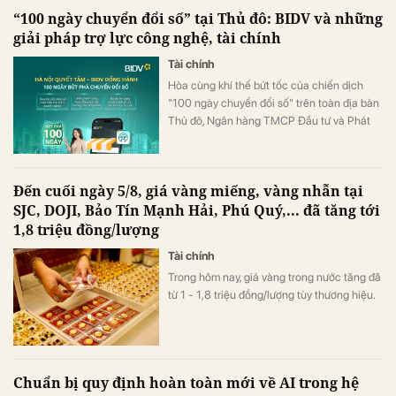
Bắc.
“100 ngày chuyển đổi số” tại Thủ đô: BIDV và những
giải pháp trợ lực công nghệ, tài chính
Tài chính
Hòa cùng khí thế bứt tốc của chiến dịch
"100 ngày chuyển đổi số" trên toàn địa bàn
Thủ đô, Ngân hàng TMCP Đầu tư và Phát
triển Việt Nam (BIDV) triển khai chương
trình hỗ trợ chuyển đổi số và tín dụng quy
mô lớn cho doanh nghiệp, hộ kinh doanh và
Đến cuối ngày 5/8, giá vàng miếng, vàng nhẫn tại
các đơn vị sự nghiệp.
SJC, DOJI, Bảo Tín Mạnh Hải, Phú Quý,... đã tăng tới
1,8 triệu đồng/lượng
Tài chính
Trong hôm nay, giá vàng trong nước tăng đã
từ 1 - 1,8 triệu đồng/lượng tùy thương hiệu.
Chuẩn bị quy định hoàn toàn mới về AI trong hệ