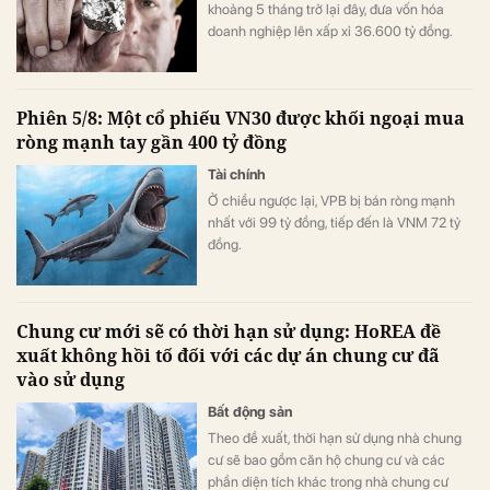
khoảng 5 tháng trở lại đây, đưa vốn hóa
doanh nghiệp lên xấp xỉ 36.600 tỷ đồng.
Phiên 5/8: Một cổ phiếu VN30 được khối ngoại mua
ròng mạnh tay gần 400 tỷ đồng
Tài chính
Ở chiều ngược lại, VPB bị bán ròng mạnh
nhất với 99 tỷ đồng, tiếp đến là VNM 72 tỷ
đồng.
Chung cư mới sẽ có thời hạn sử dụng: HoREA đề
xuất không hồi tố đối với các dự án chung cư đã
vào sử dụng
Bất động sản
Theo đề xuất, thời hạn sử dụng nhà chung
cư sẽ bao gồm căn hộ chung cư và các
phần diện tích khác trong nhà chung cư