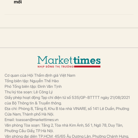
mới
Cơ quan của Hội Thẩm định giá Việt Nam
Tổng biên tập: Nguyễn Thế Hào
Phó Tổng biên tập: Đinh Văn Tịnh
Thư ký tòa soạn: Lê Công Lý
Giấy phép hoạt động Tạp chí điện tử số 535/GP-BTTTT ngày 21/08/2021
của Bộ Thông tin & Truyền thông.
Địa chỉ: Phòng 8, Tầng 6, Khu B tòa nhà VINARE, số 141 Lê Duẩn, Phường
Cửa Nam, Thành phố Hà Nội.
Email: toasoan@markettimes.vn
Văn phòng Tòa soạn: Tầng 2, Tòa nhà Kim Ánh, Số 1, Ngõ 78, Duy Tân,
Phường Cầu Giấy, TP.Hà Nội.
Văn phòng đại diện TP.HCM: 45/65 Âu Dương Lân, Phường Chánh Hưng,