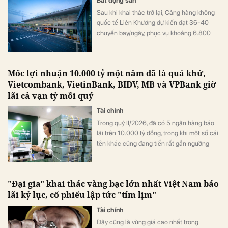
Bất động sản
Sau khi khai thác trở lại, Cảng hàng không
quốc tế Liên Khương dự kiến đạt 36-40
chuyến bay/ngày, phục vụ khoảng 6.800
lượt khách/ngày.
Mốc lợi nhuận 10.000 tỷ một năm đã là quá khứ,
Vietcombank, VietinBank, BIDV, MB và VPBank giờ
lãi cả vạn tỷ mỗi quý
Tài chính
Trong quý II/2026, đã có 5 ngân hàng báo
lãi trên 10.000 tỷ đồng, trong khi một số cái
tên khác cũng đang tiến rất gần ngưỡng
này, mở ra một "kỷ nguyên 10.000 tỷ đồng
mỗi quý" của ngành ngân hàng.
"Đại gia" khai thác vàng bạc lớn nhất Việt Nam báo
lãi kỷ lục, cổ phiếu lập tức "tím lịm"
Tài chính
Đây cũng là vùng giá cao nhất trong