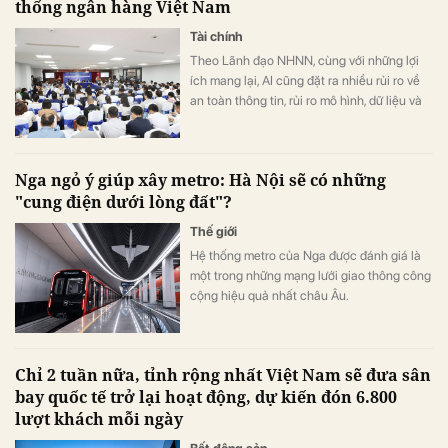
thống ngân hàng Việt Nam
Tài chính
Theo Lãnh đạo NHNN, cùng với những lợi
ích mang lại, AI cũng đặt ra nhiều rủi ro về
an toàn thông tin, rủi ro mô hình, dữ liệu và
trách nhiệm trong quá trình ra quyết định
Nga ngỏ ý giúp xây metro: Hà Nội sẽ có những
"cung điện dưới lòng đất"?
Thế giới
Hệ thống metro của Nga được đánh giá là
một trong những mạng lưới giao thông công
cộng hiệu quả nhất châu Âu.
Chỉ 2 tuần nữa, tỉnh rộng nhất Việt Nam sẽ đưa sân
bay quốc tế trở lại hoạt động, dự kiến đón 6.800
lượt khách mỗi ngày