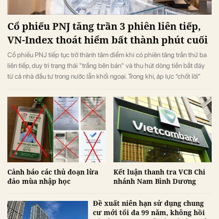
Cổ phiếu PNJ tăng trần 3 phiên liên tiếp,
VN-Index thoát hiểm bất thành phút cuối
Cổ phiếu PNJ tiếp tục trở thành tâm điểm khi có phiên tăng trần thứ ba
liên tiếp, duy trì trạng thái "trắng bên bán" và thu hút dòng tiền bắt đáy
từ cả nhà đầu tư trong nước lẫn khối ngoại. Trong khi, áp lực “chốt lời”
ngắn hạn lớn ở phiên chiều khiến VN-Index đảo chiều giảm điểm.
Cảnh báo các thủ đoạn lừa
Kết luận thanh tra VCB Chi
đảo mùa nhập học
nhánh Nam Bình Dương
Đề xuất niên hạn sử dụng chung
cư mới tối đa 99 năm, không hồi