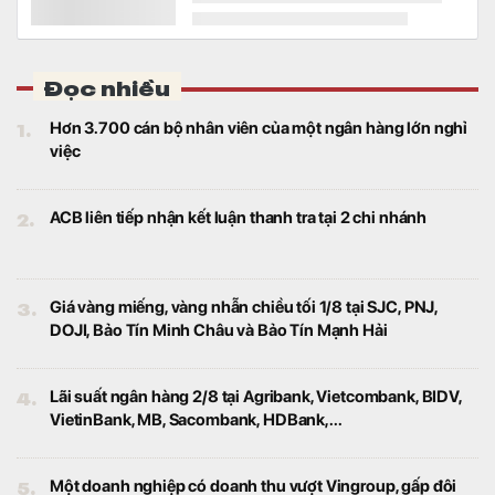
Đọc nhiều
1.
Hơn 3.700 cán bộ nhân viên của một ngân hàng lớn nghỉ
việc
2.
ACB liên tiếp nhận kết luận thanh tra tại 2 chi nhánh
3.
Giá vàng miếng, vàng nhẫn chiều tối 1/8 tại SJC, PNJ,
DOJI, Bảo Tín Minh Châu và Bảo Tín Mạnh Hải
4.
Lãi suất ngân hàng 2/8 tại Agribank, Vietcombank, BIDV,
VietinBank, MB, Sacombank, HDBank,...
5.
Một doanh nghiệp có doanh thu vượt Vingroup, gấp đôi