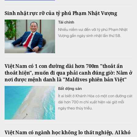
điều hành.
Sinh nhật rực rỡ của tỷ phú Phạm Nhật Vượng
Tài chính
Nhiều niềm vui đến với tỷ phú Phạm Nhật
Vượng gần ngày sinh nhật lần thứ 58.
Việt Nam có 1 con đường dài hơn 700m "thoắt ẩn
thoắt hiện", muốn đi qua phải canh đúng giờ: Nằm ở
nơi được mệnh danh là "Maldives phiên bản Việt"
Bất động sản
Ít ai biết ở Khánh Hòa có một con đường cát
dài hơn 700 m chỉ xuất hiện vài giờ mỗi
ngày theo thủy triều.
Việt Nam có ngành học không lo thất nghiệp, AI khó