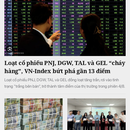
Loạt cổ phiếu PNJ, DGW, TAL và GEL “cháy
hàng”, VN-Index bứt phá gần 13 điểm
Loạt cổ phiếu PNJ, DGW, TAL và GEL đồng loạt tăng trần, rơi vào tình
trạng "trắng bên bán", trở thành tâm điểm của thị trường trong phiên 4/8.