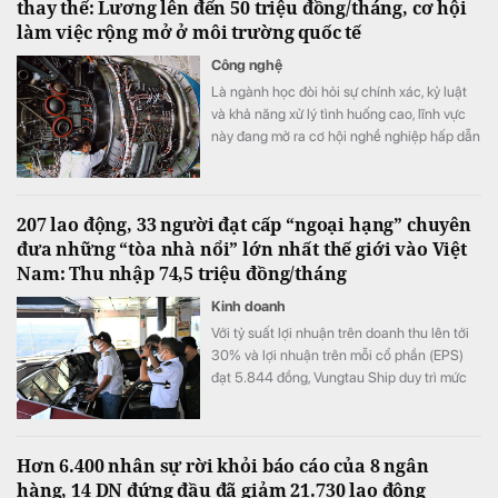
thay thế: Lương lên đến 50 triệu đồng/tháng, cơ hội
làm việc rộng mở ở môi trường quốc tế
Công nghệ
Là ngành học đòi hỏi sự chính xác, kỷ luật
và khả năng xử lý tình huống cao, lĩnh vực
này đang mở ra cơ hội nghề nghiệp hấp dẫn
trong bối cảnh nhiều doanh nghiệp thiếu
hụt nhân lực kỹ thuật chất lượng cao.
207 lao động, 33 người đạt cấp “ngoại hạng” chuyên
đưa những “tòa nhà nổi” lớn nhất thế giới vào Việt
Nam: Thu nhập 74,5 triệu đồng/tháng
Kinh doanh
Với tỷ suất lợi nhuận trên doanh thu lên tới
30% và lợi nhuận trên mỗi cổ phần (EPS)
đạt 5.844 đồng, Vungtau Ship duy trì mức
trả cổ tức trên 30%/năm
Hơn 6.400 nhân sự rời khỏi báo cáo của 8 ngân
hàng, 14 DN đứng đầu đã giảm 21.730 lao động