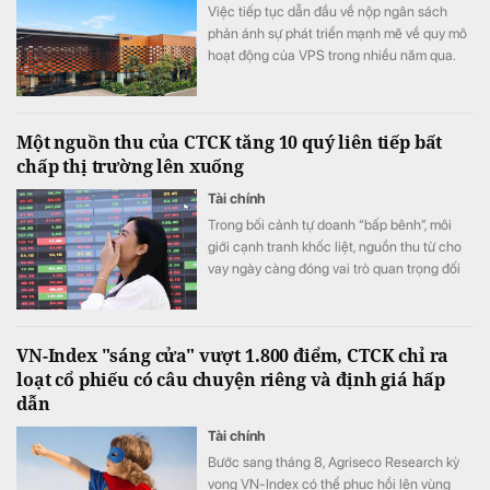
Việc tiếp tục dẫn đầu về nộp ngân sách
phản ánh sự phát triển mạnh mẽ về quy mô
hoạt động của VPS trong nhiều năm qua.
Một nguồn thu của CTCK tăng 10 quý liên tiếp bất
chấp thị trường lên xuống
Tài chính
Trong bối cảnh tự doanh “bấp bênh”, môi
giới cạnh tranh khốc liệt, nguồn thu từ cho
vay ngày càng đóng vai trò quan trọng đối
với các CTCK.
VN-Index "sáng cửa" vượt 1.800 điểm, CTCK chỉ ra
loạt cổ phiếu có câu chuyện riêng và định giá hấp
dẫn
Tài chính
Bước sang tháng 8, Agriseco Research kỳ
vọng VN-Index có thể phục hồi lên vùng