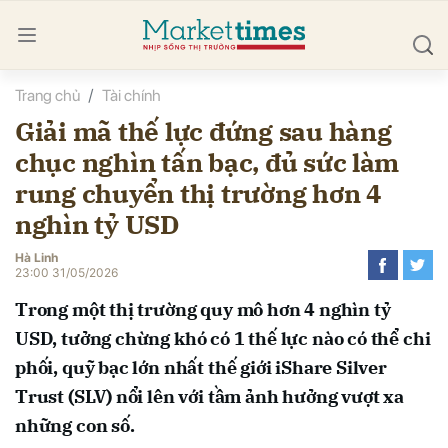
Trang chủ
Tài chính
bình luận
Giải mã thế lực đứng sau hàng
chục nghìn tấn bạc, đủ sức làm
rung chuyển thị trường hơn 4
nghìn tỷ USD
Hà Linh
23:00 31/05/2026
Hủy
G
Trong một thị trường quy mô hơn 4 nghìn tỷ
USD, tưởng chừng khó có 1 thế lực nào có thể chi
phối, quỹ bạc lớn nhất thế giới iShare Silver
Trust (SLV) nổi lên với tầm ảnh hưởng vượt xa
những con số.