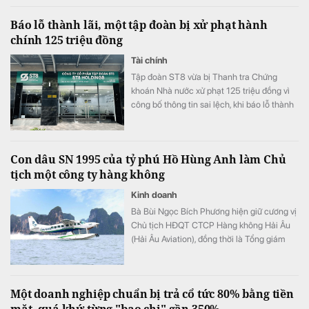
so với cùng kỳ năm trước và là nguyên nhân
Báo lỗ thành lãi, một tập đoàn bị xử phạt hành
chính khiến chi phí quản lý doanh nghiệp
chính 125 triệu đồng
tăng vọt.
Tài chính
Tập đoàn ST8 vừa bị Thanh tra Chứng
khoán Nhà nước xử phạt 125 triệu đồng vì
công bố thông tin sai lệch, khi báo lỗ thành
lãi.
Con dâu SN 1995 của tỷ phú Hồ Hùng Anh làm Chủ
tịch một công ty hàng không
Kinh doanh
Bà Bùi Ngọc Bích Phương hiện giữ cương vị
Chủ tịch HĐQT CTCP Hàng không Hải Âu
(Hải Âu Aviation), đồng thời là Tổng giám
đốc Công ty TNHH MTV Masterise Retail
Hà Nội.
Một doanh nghiệp chuẩn bị trả cổ tức 80% bằng tiền