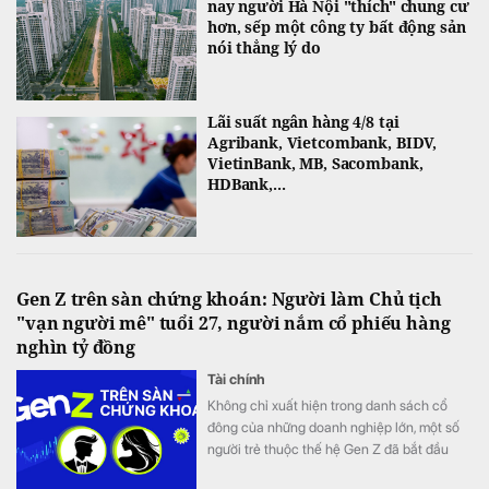
nay người Hà Nội "thích" chung cư
hơn, sếp một công ty bất động sản
nói thẳng lý do
Lãi suất ngân hàng 4/8 tại
Agribank, Vietcombank, BIDV,
VietinBank, MB, Sacombank,
HDBank,...
Gen Z trên sàn chứng khoán: Người làm Chủ tịch
"vạn người mê" tuổi 27, người nắm cổ phiếu hàng
nghìn tỷ đồng
Tài chính
Không chỉ xuất hiện trong danh sách cổ
đông của những doanh nghiệp lớn, một số
người trẻ thuộc thế hệ Gen Z đã bắt đầu
bước vào Hội đồng quản trị, đảm nhiệm vị trí