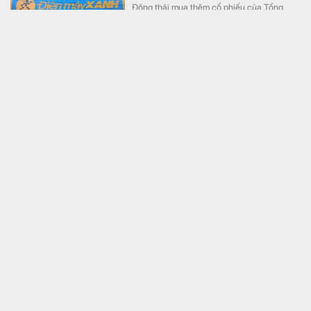
Động thái mua thêm cổ phiếu của Tổng
Giám đốc diễn ra trong thời điểm Điện Máy
Xanh liên tục công bố những thông tin đáng
chú ý trước ngày lên sàn.
Đang sửa ống nước, phát hiện 30kg miếng vàng trị
giá gần 70 tỷ đồng
Thế giới
Trong lúc cải tạo tầng hầm của một biệt thự,
người thợ sửa ống nước vô tình phát hiện
kho tiền vàng trị giá khoảng 70 tỷ đồng.
Ngân hàng phát cảnh báo tới toàn bộ khách hàng
nhận được tin nhắn SMS có nội dung này
Tài chính
ABBank vừa phát đi cảnh báo về thủ đoạn
phát tán tin nhắn SMS giả mạo nhằm dẫn
dụ người dùng truy cập website lừa đảo để