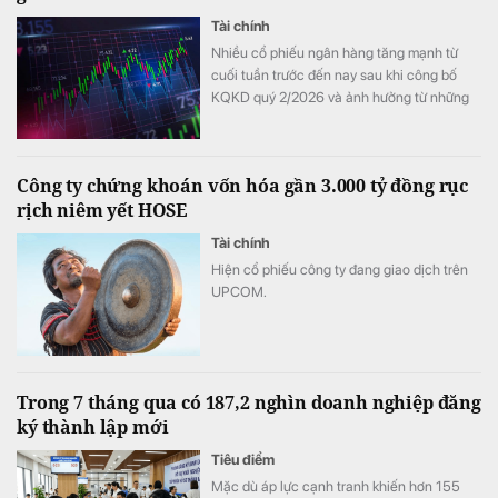
Tài chính
Nhiều cổ phiếu ngân hàng tăng mạnh từ
cuối tuần trước đến nay sau khi công bố
KQKD quý 2/2026 và ảnh hưởng từ những
thay đổi mới nhất trong cách tính LDR.
Công ty chứng khoán vốn hóa gần 3.000 tỷ đồng rục
rịch niêm yết HOSE
Tài chính
Hiện cổ phiếu công ty đang giao dịch trên
UPCOM.
Trong 7 tháng qua có 187,2 nghìn doanh nghiệp đăng
ký thành lập mới
Tiêu điểm
Mặc dù áp lực cạnh tranh khiến hơn 155