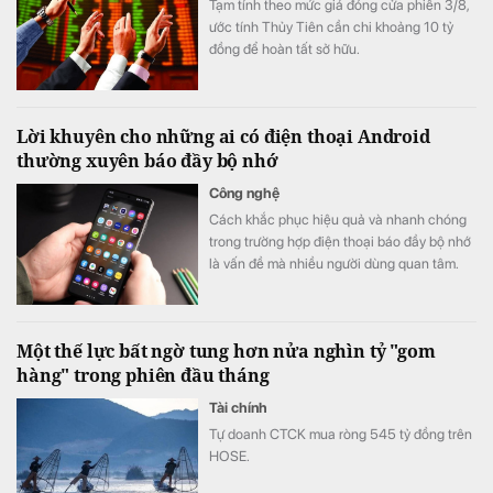
Tạm tính theo mức giá đóng cửa phiên 3/8,
ước tính Thủy Tiên cần chi khoảng 10 tỷ
đồng để hoàn tất sở hữu.
Lời khuyên cho những ai có điện thoại Android
thường xuyên báo đầy bộ nhớ
Công nghệ
Cách khắc phục hiệu quả và nhanh chóng
trong trường hợp điện thoại báo đầy bộ nhớ
là vấn đề mà nhiều người dùng quan tâm.
Một thế lực bất ngờ tung hơn nửa nghìn tỷ "gom
hàng" trong phiên đầu tháng
Tài chính
Tự doanh CTCK mua ròng 545 tỷ đồng trên
HOSE.