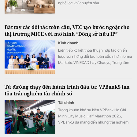
nghệ lọc khí chuyên sâu.
Bắt tay các đối tác toàn cầu, VEC tạo bước ngoặt cho
thị trường MICE với mô hình “Đồng sở hữu IP”
Kinh doanh
Liên tiếp ký kết thỏa thuận hợp tác chiến
lược với những đối tác toàn cầu như Informa
Markets, VINEXAD hay Chaoyu, Trung tâm
Triển lãm Việt Nam (VEC) vừa tạo ra bước
ngoặt cho thị trường MICE (hội nghị, triển
lãm, sự kiện).
Từ đường chạy đến hành trình đầu tư: VPBankS lan
tỏa trải nghiệm tài chính số
Tài chính
Trong khuôn khổ sự kiện VPBank Ho Chi
Minh City Music Half Marathon 2026,
VPBankS đã mang đến những trải nghiệm
đầu tư gần gũi thông qua chuỗi hoạt động
giải trí hấp dẫn và cơ hội khám phá nền