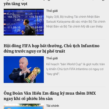
yên tăng vọt
Thế giới
Ngày 3/8, Bộ trưởng Tài chính Nhật Bản
Satsuki Katayama đã xác nhận Bộ Tài chính
Nhật Bản và Bộ Tài chính Mỹ đã can thiêp
vào thị trường để hỗ trợ đồng yên.
Hội đồng FIFA họp bất thường, Chủ tịch Infantino
đứng trước nguy cơ bị phế truất
Thế giới
Kế hoạch "bán World Cup" là giọt nước tràn
ly khiến Chủ tịch FiFA Infantino có nguy cơ
"bay ghế".
Ông Đoàn Văn Hiểu Em đăng ký mua thêm DMX
ngay khi cổ phiếu lên sàn
Tài chính