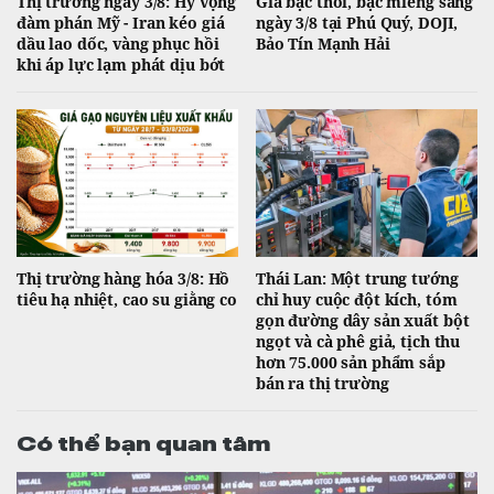
Thị trường ngày 3/8: Hy vọng
Giá bạc thỏi, bạc miếng sáng
đàm phán Mỹ - Iran kéo giá
ngày 3/8 tại Phú Quý, DOJI,
dầu lao dốc, vàng phục hồi
Bảo Tín Mạnh Hải
khi áp lực lạm phát dịu bớt
Thị trường hàng hóa 3/8: Hồ
Thái Lan: Một trung tướng
tiêu hạ nhiệt, cao su giằng co
chỉ huy cuộc đột kích, tóm
gọn đường dây sản xuất bột
ngọt và cà phê giả, tịch thu
hơn 75.000 sản phẩm sắp
bán ra thị trường
Có thể bạn quan tâm