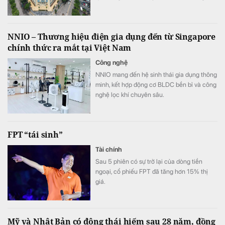
lại sử dụng, bổ sung nguồn cung cho thị
trường.
NNIO – Thương hiệu điện gia dụng đến từ Singapore
chính thức ra mắt tại Việt Nam
Công nghệ
NNIO mang đến hệ sinh thái gia dụng thông
minh, kết hợp động cơ BLDC bền bỉ và công
nghệ lọc khí chuyên sâu.
FPT “tái sinh”
Tài chính
Sau 5 phiên có sự trở lại của dòng tiền
ngoại, cổ phiếu FPT đã tăng hơn 15% thị
giá.
Mỹ và Nhật Bản có động thái hiếm sau 28 năm, đồng