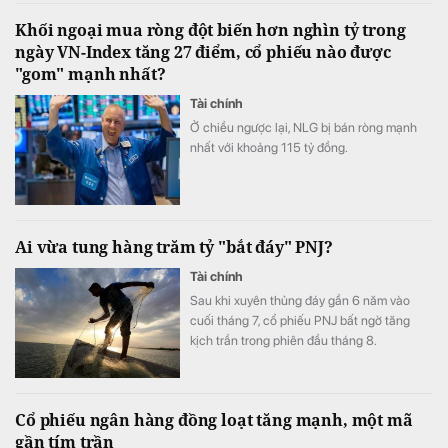
Khối ngoại mua ròng đột biến hơn nghìn tỷ trong
ngày VN-Index tăng 27 điểm, cổ phiếu nào được
"gom" mạnh nhất?
Tài chính
Ở chiều ngược lại, NLG bị bán ròng mạnh
nhất với khoảng 115 tỷ đồng.
Ai vừa tung hàng trăm tỷ "bắt đáy" PNJ?
Tài chính
Sau khi xuyên thủng đáy gần 6 năm vào
cuối tháng 7, cổ phiếu PNJ bất ngờ tăng
kịch trần trong phiên đầu tháng 8.
Cổ phiếu ngân hàng đồng loạt tăng mạnh, một mã
gần tím trần