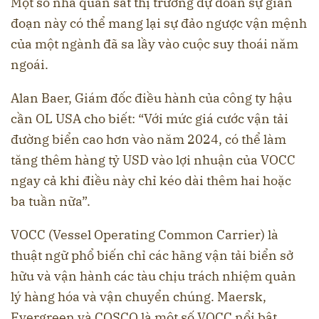
Một số nhà quan sát thị trường dự đoán sự gián
đoạn này có thể mang lại sự đảo ngược vận mệnh
của một ngành đã sa lầy vào cuộc suy thoái năm
ngoái.
Alan Baer, Giám đốc điều hành của công ty hậu
cần OL USA cho biết: “Với mức giá cước vận tải
đường biển cao hơn vào năm 2024, có thể làm
tăng thêm hàng tỷ USD vào lợi nhuận của VOCC
ngay cả khi điều này chỉ kéo dài thêm hai hoặc
ba tuần nữa”.
VOCC (Vessel Operating Common Carrier) là
thuật ngữ phổ biến chỉ các hãng vận tải biển sở
hữu và vận hành các tàu chịu trách nhiệm quản
lý hàng hóa và vận chuyển chúng. Maersk,
Evergreen và COSCO là một số VOCC nổi bật.