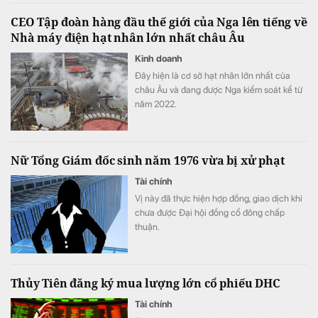
tảng dịch vụ đầu tư số hiện đại – NEO
CEO Tập đoàn hàng đầu thế giới của Nga lên tiếng về
Invest.
Nhà máy điện hạt nhân lớn nhất châu Âu
Kinh doanh
Đây hiện là cơ sở hạt nhân lớn nhất của
châu Âu và đang được Nga kiểm soát kể từ
năm 2022.
Nữ Tổng Giám đốc sinh năm 1976 vừa bị xử phạt
Tài chính
Vị này đã thực hiện hợp đồng, giao dịch khi
chưa được Đại hội đồng cổ đông chấp
thuận.
Thủy Tiên đăng ký mua lượng lớn cổ phiếu DHC
Tài chính