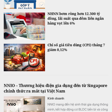
NHNN bơm ròng hơn 12.300 tỷ
đồng, lãi suất qua đêm liên ngân
hàng vọt lên 6%
Chỉ số giá tiêu dùng (CPI) tháng 7
giảm 0,12%
NNIO – Thương hiệu điện gia dụng đến từ Singapore
chính thức ra mắt tại Việt Nam
Kinh doanh
NNIO mang đến hệ sinh thái gia dụng thông
minh, kết hợp động cơ BLDC bền bỉ và công