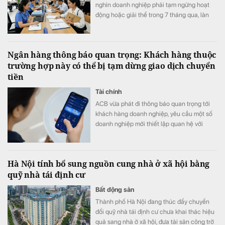
nghìn doanh nghiệp phải tạm ngừng hoạt
động hoặc giải thể trong 7 tháng qua, làn
sóng kinh doanh mới vẫn duy trì nhịp độ tích
cực với 187,2 nghìn doanh nghiệp thành lập
mới và quay trở lại thị trường, tăng 7,5% so
Ngân hàng thông báo quan trọng: Khách hàng thuộc
với cùng kỳ năm trước.
trường hợp này có thể bị tạm dừng giao dịch chuyển
tiền
Tài chính
ACB vừa phát đi thông báo quan trọng tới
khách hàng doanh nghiệp, yêu cầu một số
doanh nghiệp mới thiết lập quan hệ với
ngân hàng phải hoàn tất xác thực sinh trắc
học để tránh gián đoạn các giao dịch
chuyển tiền.
Hà Nội tính bổ sung nguồn cung nhà ở xã hội bằng
quỹ nhà tái định cư
Bất động sản
Thành phố Hà Nội đang thúc đẩy chuyển
đổi quỹ nhà tái định cư chưa khai thác hiệu
quả sang nhà ở xã hội, đưa tài sản công trở