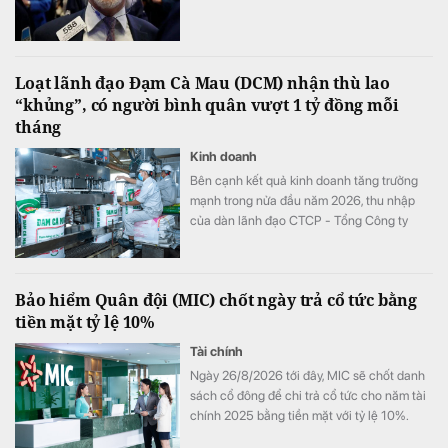
Loạt lãnh đạo Đạm Cà Mau (DCM) nhận thù lao
“khủng”, có người bình quân vượt 1 tỷ đồng mỗi
tháng
Kinh doanh
Bên cạnh kết quả kinh doanh tăng trưởng
mạnh trong nửa đầu năm 2026, thu nhập
của dàn lãnh đạo CTCP - Tổng Công ty
Phân bón Dầu khí Cà Mau (Đạm Cà Mau,
HoSE: DCM) cũng tăng vọt so với cùng kỳ
năm trước. Có lãnh đạo nhận thù lao hơn 4
Bảo hiểm Quân đội (MIC) chốt ngày trả cổ tức bằng
tỷ đồng chỉ sau 6 tháng, đặc biệt có trường
tiền mặt tỷ lệ 10%
hợp bình quân vượt 1 tỷ đồng mỗi tháng.
Tài chính
Ngày 26/8/2026 tới đây, MIC sẽ chốt danh
sách cổ đông để chi trả cổ tức cho năm tài
chính 2025 bằng tiền mặt với tỷ lệ 10%.