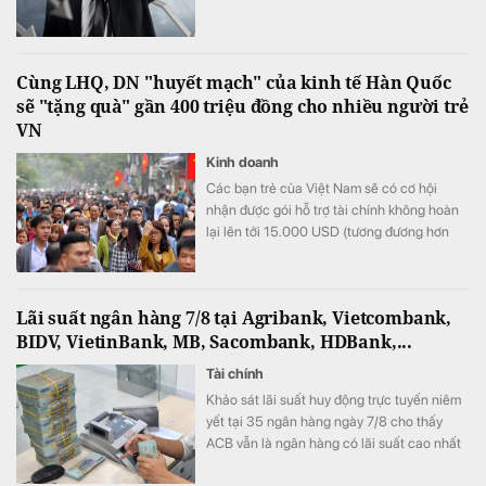
Cùng LHQ, DN "huyết mạch" của kinh tế Hàn Quốc
sẽ "tặng quà" gần 400 triệu đồng cho nhiều người trẻ
VN
Kinh doanh
Các bạn trẻ của Việt Nam sẽ có cơ hội
nhận được gói hỗ trợ tài chính không hoàn
lại lên tới 15.000 USD (tương đương hơn
393 triệu đồng) khi tham gia chương trình
này.
Lãi suất ngân hàng 7/8 tại Agribank, Vietcombank,
BIDV, VietinBank, MB, Sacombank, HDBank,...
Tài chính
Khảo sát lãi suất huy động trực tuyến niêm
yết tại 35 ngân hàng ngày 7/8 cho thấy
ACB vẫn là ngân hàng có lãi suất cao nhất
với 7,8%/năm cho kỳ hạn 12 tháng, trong khi