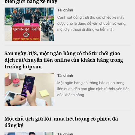
biên giới bằng xe máy
tăng gần 20%, lên sát 3.900 tỷ đồng.
Tài chính
Cảnh sát đồng thời thu giữ chiếc xe máy
được cho là dùng để vận chuyển số vàng,
một điện thoại di động và tiền mặt.
Sau ngày 31/8, một ngân hàng có thể từ chối giao
dịch rút/chuyển tiền online của khách hàng trong
trường hợp sau
Tài chính
Một ngân hàng có thông báo quan trọng
liên quan đến các giao dịch rút/chuyển tiền
của khách hàng.
Một chủ tịch giữ lời, mua hết lượng cổ phiếu đã
đăng ký
Tài chính