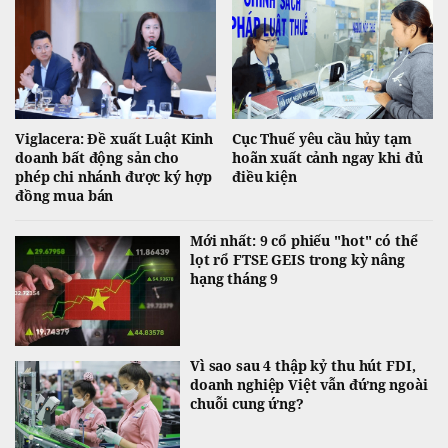
Viglacera: Đề xuất Luật Kinh
Cục Thuế yêu cầu hủy tạm
doanh bất động sản cho
hoãn xuất cảnh ngay khi đủ
phép chi nhánh được ký hợp
điều kiện
đồng mua bán
Mới nhất: 9 cổ phiếu "hot" có thể
lọt rổ FTSE GEIS trong kỳ nâng
hạng tháng 9
Vì sao sau 4 thập kỷ thu hút FDI,
doanh nghiệp Việt vẫn đứng ngoài
chuỗi cung ứng?