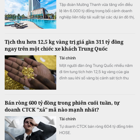
Tập đoàn Mường Thanh vừa tăng vốn điều
lệ lên 6.000 tỷ đồng trong bối cảnh doanh
nghiệp liên tiếp tái xuất tại các dự án đô thị,
thương mại và dịch vụ quy mô lớn.
Tịch thu hơn 12,5 kg vàng trị giá gần 311 tỷ đồng
ngay trên một chiếc xe khách Trung Quốc
Tài chính
Một người đàn ông Trung Quốc nhiều năm
đi tìm tung tích hơn 12,5 kg vàng của gia
đình sau khi số vàng bị cảnh sát tịch thu
vào năm 1998.
Bán ròng 600 tỷ đồng trong phiên cuối tuần, tự
doanh CTCK "xả" mã nào mạnh nhất?
Tài chính
Tự doanh CTCK bán ròng 604 tỷ đồng trên
HOSE.