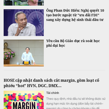
Ông Phan Đức Hiếu: Nghị quyết 10
tạo bước ngoặt từ "ưu đãi FDI"
sang xây dựng hệ sinh thái đầu tư
Yêu cầu Bộ Giáo dục rà soát học
phí đại học
HOSE cập nhật danh sách cắt margin, gồm loạt cổ
phiếu “hot” HVN, DGC, DMX...
Tài chính
Theo quy định, nhà đầu tư sẽ không được sử
dụng hạn mức tín dụng (đòn bẩy tài chính-
margin) do công ty chứng khoán cấp để