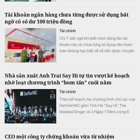
Tài khoản ngân hàng chưa từng được sử dụng bất
ngờ có số dư 100 triệu đồng
Tài chính
Chị T. bất ngờ khi biết mình đứng tên tài
khoản này và chưa từng sử dụng nên hoàn
toàn không hay biết về số tiền được chuyển
khoản vào.
Nhà sản xuất Anh Trai Say Hi tự tin vượt kế hoạch
nhờ loạt chương trình “bom tấn” cuối năm
Tài chính
Theo kế hoạch, ba chương trình chủ lực của
DatVietVAC gồm Tinh Hà “Say Hi”, The
Masked Singer và 2 Ngày 1 Đêm, cùng 6
concert đều được lên lịch phát sóng từ nửa
cuối năm.
CEO một công ty chứng khoán vừa từ nhiệm