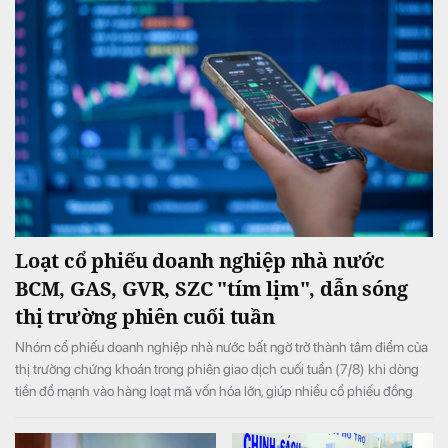
Loạt cổ phiếu doanh nghiệp nhà nước
BCM, GAS, GVR, SZC "tím lịm", dẫn sóng
thị trường phiên cuối tuần
Nhóm cổ phiếu doanh nghiệp nhà nước bất ngờ trở thành tâm điểm của
thị trường chứng khoán trong phiên giao dịch cuối tuần (7/8) khi dòng
tiền đổ mạnh vào hàng loạt mã vốn hóa lớn, giúp nhiều cổ phiếu đồng
loạt tăng kịch trần và đưa VN-Index đảo chiều tăng điểm sau khi mở cửa
trong sắc đỏ.