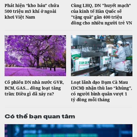
Phát hiện “kho báu” chứa
Cùng LHQ, DN "huyết mạch"
500 triệu m3 khí ở ngoài
của kinh tế Hàn Quốc sẽ
khơi Việt Nam
"tặng quà" gần 400 triệu
đồng cho nhiều người trẻ VN
Cổ phiếu DN nhà nước GVR,
Loạt lãnh đạo Đạm Cà Mau
BCM, GAS... đồng loạt tăng
(DCM) nhận thù lao “khủng”,
trần: Điều gì đã xảy ra?
có người bình quân vượt 1
tỷ đồng mỗi tháng
Có thể bạn quan tâm