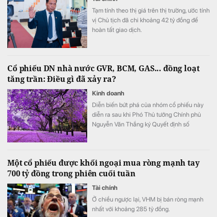
Tạm tính theo thị giá trên thị trường, ước tính
vị Chủ tịch đã chi khoảng 42 tỷ đồng để
hoàn tất giao dịch.
Cổ phiếu DN nhà nước GVR, BCM, GAS... đồng loạt
tăng trần: Điều gì đã xảy ra?
Kinh doanh
Diễn biến bứt phá của nhóm cổ phiếu này
diễn ra sau khi Phó Thủ tướng Chính phủ
Nguyễn Văn Thắng ký Quyết định số
40/2026/QĐ-TTg ngày 05/8/2026 của Thủ
tướng Chính phủ về tiêu chí phân loại
doanh nghiệp để thực hiện cơ cấu lại vốn
Một cổ phiếu được khối ngoại mua ròng mạnh tay
nhà nước tại doanh nghiệp nhà nước, doanh
700 tỷ đồng trong phiên cuối tuần
nghiệp có vốn nhà nước.
Tài chính
Ở chiều ngược lại, VHM bị bán ròng mạnh
nhất với khoảng 285 tỷ đồng.