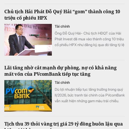
LPBank duy trì mức 7,3%/năm và có 8 ngân
hàng niêm yết lãi suất từ 7%/năm trở lên.
Chủ tịch Hải Phát Đỗ Quý Hải “gom” thành công 10
triệu cổ phiếu HPX
Tài chính
Ông Đỗ Quý Hải- Chủ tịch HĐQT của Hải
Phát Invest đã mua vào thành công 10 triệu
cổ phiếu HPX như đăng ký, qua đó tăng tỷ lệ
sở hữu lên mức 16,71% vốn.
Lãi tăng nhờ cắt mạnh dự phòng, nợ có khả năng
mất vốn của PVcomBank tiếp tục tăng
Tài chính
Dù lợi nhuận tiếp tục tăng trưởng trong quý
II/2026, bức tranh tài chính của PVcomBank
vẫn xuất hiện những gam màu trái chiều.
Động lực tăng trưởng lợi nhuận chủ yếu đến
từ việc ngân hàng cắt giảm mạnh chi phí dự
phòng rủi ro tín dụng, trong khi quy mô nợ
Tịch thu 39 thỏi vàng trị giá 29 tỷ đồng buôn lậu qua
có khả năng mất vốn (nợ nhóm 5) tiếp tục