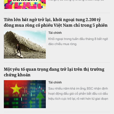
mua 57 mã cổ phiếu bị xếp vào danh sách
chứng khoán không đủ điều kiện giao dịch
ký quỹ này.
Tiền lớn bất ngờ trở lại, khối ngoại tung 2.200 tỷ
đồng mua ròng cổ phiếu Việt Nam chỉ trong 5 phiên
Tài chính
Khối ngoại trong tuần đầu tháng 8 bất ngờ
đảo chiều mua ròng.
Một yếu tố quan trọng đang trở lại trên thị trường
chứng khoán
Tài chính
Sau nhiều năm khá im ắng, BSC nhận định
hoạt động đấu giá cổ phần bắt đầu có dấu
hiệu tích cực trở lại, rõ nét hơn từ giai đoạn
cuối năm 2025.